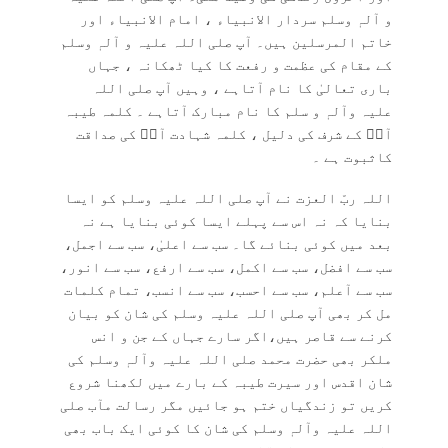
و آلہٖ وسلم سردار الانبیاء ، امام الانبیاء اور
خاتم المرسلین ہیں۔ آپ صلی اللہ علیہ و آلہٖ وسلم
کے مقام کی عظمت و رفعت کا کیا ٹھکانہ ، جہاں
باری تعالیٰ کا نام آتاہے ، وہیں آپ صلی اللہ
علیہ وآلہٖ و سلم کا نام مبارک آتاہے ۔ کلمہ طیبہ
آپؐ کے شرف کی دلیل ، کلمہ شہادت آپؐ کی صداقت
کاثبوت ہے ۔
اللہ ربّ العزت نے آپ صلی اللہ علیہ وسلم کو ایسا
بنایا کہ نہ اس سے پہلے ایسا کوئی بنایا ہے نہ
بعد میں کوئی بنائے گا۔ سب سے اعلیٰ، سب سے اجمل،
سب سے افضل، سب سے اکمل، سب سے ارفع، سب سے انور،
سب سے آعلم، سب سے احسب، سب سے انسب، تمام کلمات
مل کر بھی آپ صلی اللہ علیہ وسلم کی شان کو بیان
کرنے سے قاصر ہیں،اگر سارے جہاں کے جن و انس
ملکر بھی حضرت محمد صلی اللہ علیہ وآلہٖ وسلم کی
شان اقدس اور سیرت طیبہ کے بارے میں لکھنا شروع
کریں تو زندگیاں ختم ہو جائیں مگر رسالت مآب صلی
اللہ علیہ وآلہٖ وسلم کی شان کا کوئی ایک باب بھی