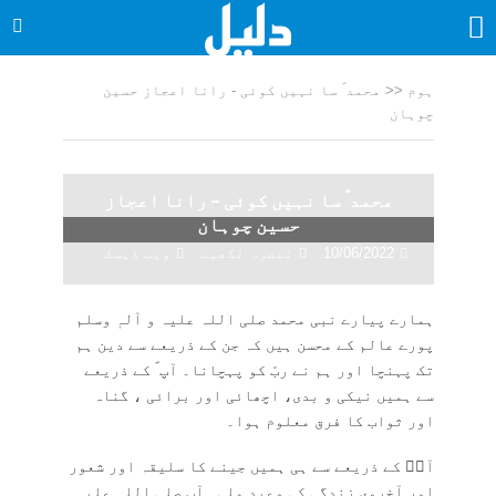
ہوم
<<
محمد ؐ سا نہیں کوئی - رانا اعجاز حسین
چوہان
محمد ؐ سا نہیں کوئی – رانا اعجاز
حسین چوہان
10/06/2022
تبصرہ لکھیے
ویب ڈیسک
ہمارے پیارے نبی محمد صلی اللہ علیہ و آلہٖ وسلم
پورے عالم کے محسن ہیں کہ جن کے ذریعے سے دین ہم
تک پہنچا اور ہم نے ربّ کو پہچانا۔ آپ ؐ کے ذریعے
سے ہمیں نیکی و بدی، اچھائی اور برائی ، گناہ
اور ثواب کا فرق معلوم ہوا۔
آپؐ کے ذریعے سے ہی ہمیں جینے کا سلیقہ اور شعور
اور آخروی زندگی کی وعید ملی۔ آپ صلی اللہ علیہ