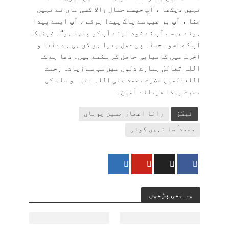
نہیں دیکھا ، آپ جیسے جمال والا کسی ماں نے نہیں
جنا ، آپ ہر عیب سے پاک پیدا ہوئے ، آپ ایسے پیدا
ہوئے جیسے آپ نے خود اپنے آپ کو چاہا ہو‘‘۔ غرضیکہ
آپ کے اسوہ حسنہ پر عمل پیرا ہو کر ہی ہم دنیا و
آخرت میں کامیابی حاصل کر سکتے ہیں۔ دعا ہے کہ
اللہ تعالیٰ ہمارے دلوں میں سب سے زیادہ رحمت
اللعالمین حضرت محمد صلی اللہ علیہ و سلم کی
محبت پیدا فرمائے آمین۔
ٹیگز
رانا اعجاز حسین چوہان
محمد ؐ سا نہیں کوئی
یہ بھی پڑھیں