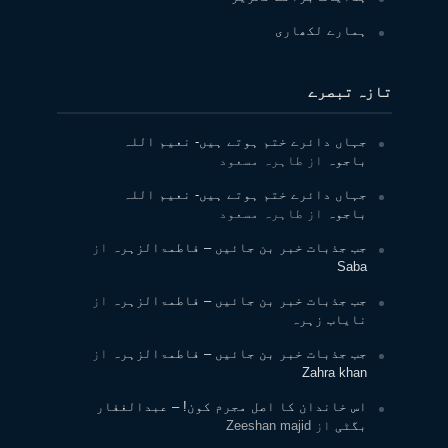
ہمارے لکھاری
تازہ تبصرے
جہاں دائرے ختم ہوتے ہیں- نعیم اللہ
باجوہ
از
طاہرہ مسعود
جہاں دائرے ختم ہوتے ہیں- نعیم اللہ
باجوہ
از
طاہرہ مسعود
جب جذبات خبر بن جائیں – فاطمۃالزہرہ
از
Saba
جب جذبات خبر بن جائیں – فاطمۃالزہرہ
از
نایاب زہرہ
جب جذبات خبر بن جائیں – فاطمۃالزہرہ
از
Zahra khan
اس خاندان کا اصل مجرم کون! – عبدالغفار
بگٹی
از
Zeeshan majid