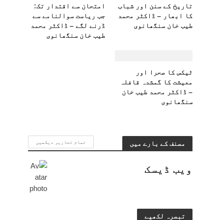
تاریخ کے سنن اور شباب
امتحان سے اقتدار تک:
کا ابھار – ڈاکٹر محمد
جب ریاست سوالنامے سے
طیب خان سنگھانوی
ڈرنے لگے – ڈاکٹر محمد
طیب خان سنگھانوی
ٹیکس کا صحرا اور
معیشت کا گمشدہ قافلہ
– ڈاکٹر محمد طیب خان
سنگھانوی
مصنف کے بارے میں
تمام تحاریر دیکھیں
ویب ڈیسک
تبصرہ لکھیے