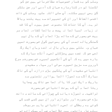
وسلم کو بے شمار خصوصیات عطافرمائی ہیں جن کو
لکھنا تو در کنارسارے جہان کے آدمی اور جن ملکر
گن بھی نہیں سکتے۔ آپ صلی اللہ علیہ وسلم کی ذات
اقدس الفاظ اور ان کی تعبیرات سے بہت بلند وبالا
تر ہے۔ آپ کا ئنات کا مجموعہ حسن ہیں، آپ کا قد
نہ زیادہ لمبا تھا نہ پست ، ماتھا کشادہ تھا، سر
بہت خوبصورتی کے ساتھ بڑا تھا، آپ کے بال نیم
گھنگریالے تھے، آپ کی بھوئیں گول خوبصورت تھیں
جہاں وہ ملتی ہیں وہاں بال نہ تھے وہاں ایک رگ
تھی جو کہ غصے میں پھڑکتی تھی، آنکھ مبارک کے
بارے میں ہے کہ آپ کی آنکھیں لمبی، خوبصورت، سرخ
ڈوروں سے مزین تھیں، موٹی اور سیاہ، سفیدی
انتہائی سفید، آپ کی پلکیں بڑی دراز، آپ کی ناک
مبارک آگے سے تھوڑا اٹھا ہوااور نتھنوں سے
باریک ، ایک نور کا ہالہ تھا جو ناک پر چھایا
رہتا تھا ، آپ کے ہونٹ انتہائی خوبصورت
تراشیدہ، تھوڑے دہانے کی چوڑائی کے ساتھ ، دانت
بڑے خوبصورت اور متوازی اور ان میں کسی قسم کی
کوئی بے ربطگی نہ تھی، انتہائی باہم مربوط،
پہلے چار دانتوں میں خلا تھا، جب آپ مسکراتے تو