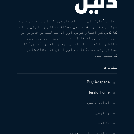
ادارہ ’دلیل‘ اپنے تمام قارئین کو اس بات کی دعوت
دیتا ہے کہ وہ خود بھی مختلف مسائل پر اپنی رائے
کا کھل کر اظہار کریں اور اس کے لیے ہر تحریر پر
تبصرے کی سہولت کا استعمال کریں۔ جو بھی ویب
سائٹ پر لکھنے کا متمنی ہو، وہ ادارہ ’دلیل‘ کا
مستقل رکن بن سکتا ہے اور اپنی نگارشات شامل
کرسکتا ہے۔
صفحات
Buy Adspace
Herald Home
ادارہ دلیل
پالیسی
مقاصد
ہدایات برائے تحریر