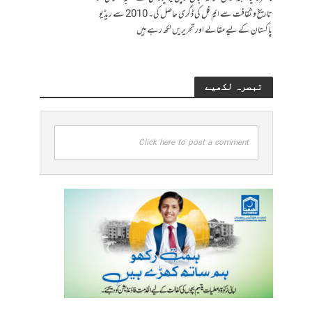
تاریخ و ثقافت سے ایم فل کی ڈگری حاصل کی۔ 2010 سے ریڈیو
پاکستان کے لیے مقالے اور تحریریں لکھ رہے ہیں
تبصرہ لکھیے
Click here to post a comment