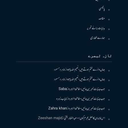
پالیسی
مقاصد
ہدایات برائے تحریر
ہمارے لکھاری
تازہ تبصرے
جہاں دائرے ختم ہوتے ہیں- نعیم اللہ باجوہ
از
طاہرہ مسعود
جہاں دائرے ختم ہوتے ہیں- نعیم اللہ باجوہ
از
طاہرہ مسعود
جب جذبات خبر بن جائیں – فاطمۃالزہرہ
از
Saba
جب جذبات خبر بن جائیں – فاطمۃالزہرہ
از
نایاب زہرہ
جب جذبات خبر بن جائیں – فاطمۃالزہرہ
از
Zahra khan
اس خاندان کا اصل مجرم کون! – عبدالغفار بگٹی
از
Zeeshan majid