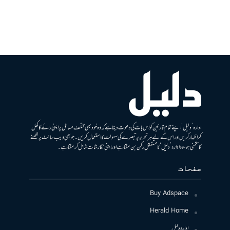
ادارہ ’دلیل‘ اپنے تمام قارئین کو اس بات کی دعوت دیتا ہے کہ وہ خود بھی مختلف مسائل پر اپنی رائے کا کھل
کر اظہار کریں اور اس کے لیے ہر تحریر پر تبصرے کی سہولت کا استعمال کریں۔ جو بھی ویب سائٹ پر لکھنے
کا متمنی ہو، وہ ادارہ ’دلیل‘ کا مستقل رکن بن سکتا ہے اور اپنی نگارشات شامل کرسکتا ہے۔
صفحات
Buy Adspace
Herald Home
ادارہ دلیل