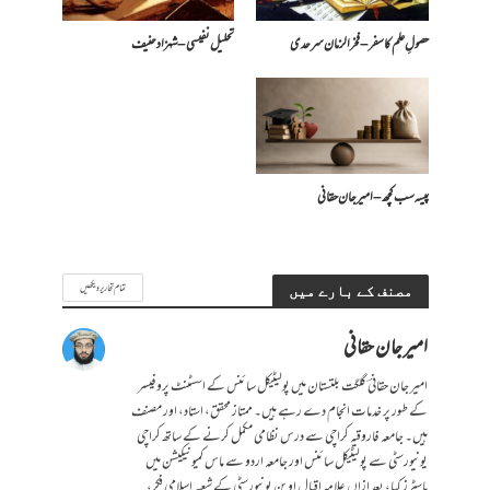
حصولِ علم کا سفر – فخرالزمان سرحدی
تحلیل نفیسی – شہزاد حنیف
پیسہ سب کچھ – امیرجان حقانی
تمام تحاریر دیکھیں
مصنف کے بارے میں
امیر جان حقانی
امیر جان حقانیؔ گلگت بلتستان میں پولیٹیکل سائنس کے اسسٹنٹ پروفیسر
کے طور پر خدمات انجام دے رہے ہیں۔ ممتاز محقق، استاد، اور مصنف
ہیں۔ جامعہ فاروقیہ کراچی سے درس نظامی مکمل کرنے کے ساتھ کراچی
یونیورسٹی سے پولیٹیکل سائنس اور جامعہ اردو سے ماس کمیونیکیشن میں
ماسٹرز کیا، بعد ازاں علامہ اقبال اوپن یونیورسٹی کے شعبہ اسلامی فکر،