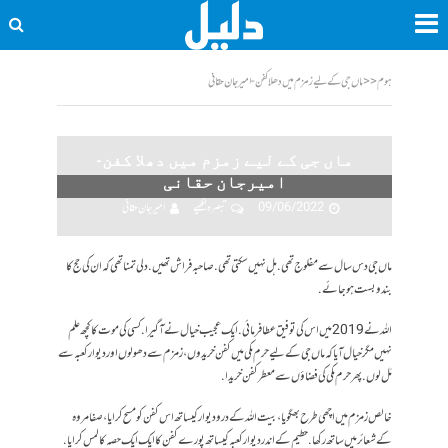
ہوم
<<
ماں جی کے لیے زمزم میں دھلا کفن-امیرجان حقانی
ماں جی کے لیے زمزم میں دھلا کفن-
امیرجان حقانی
09/06/2022
تبصرہ لکھیے
امیر جان حقانی
ماں جی دس سال سے مفلوج تھی.ہل نہیں سکتی تھی. صاحبہ فراش تھیں. دلی تمنا تھی کہ ان کی حج کا
بندوبست ہوجائے.
اللہ نے 2019 میں اس کی توفیق عطا فرمائی. ایک عجیب خیال نے آ گیرا. کسی کی موت کا کچھ علم
نہیں مگر خیال آیا کہ ماں جی کے لیے حرم مکی میں کفن خریدوں، زمزم سے دھو لوں اور دیوار کعبہ سے
مَل لوں. پھر حرم مکی کی فضاؤں سے معطر کفن خریدا.
خالص زمزم میں اچھی طرح بھگویا، بیت اللہ کے در و دیوار کیساتھ اس کفن کو مسح کرایا، صفا مروہ
کے شعائر میں ساتھ رکھا. حطیم کے اندر دیوار کعبہ کیساتھ پورے کفن کا ایک ایک حصہ کا لمس کرایا.