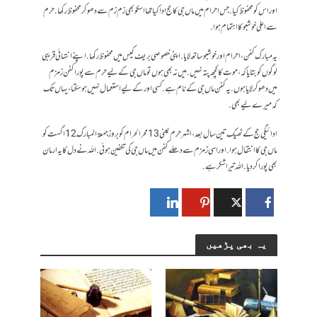
اور اس کو محفوظ کیا. جس احرام میں ماں جی کا حج ادا کیا تھا اسکو بھی زم زم سے دھو کر محفوظ رکھا. حرم
سے اعلی خوشبو کا اہتمام ہوا.
یہ مبارک کفن، احرام اور خوشبو ساتھ لایا. اپنی خصوصی بریف کیس میں محفوظ رکھا. اپنے انتہائی قریبی
لوگوں کو بتایا کہ، موت کا کچھ پتہ نہیں. میں نہ بھی ہوں تو ماں جی کے لیے حرم سے پورا کفن زمزم
میں دھو کر لایا ہوں. یہ کفن ماں جی کے نام ہے. کسی اور کے لیے استعمال نہیں ہوسکتا، یہاں تک
کہ میرے لیے بھی.
ادائیگی حج کے ٹھیک تین سال بعد، اشہر حرم یعنی 13 محرالحرام کو بروز جمعۃ المبارک 12 اگست کو
ماں جی کا انتقال ہوا. اور اسی زمزم سے دھلے کفن میں ماں جی کی تکفین ہوئی. اللہ نے دل کا یہ ارمان
بھی پورا کر دیا. اللہ تیرا شکر ہے.
یہ بھی پڑھیں