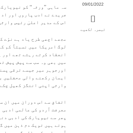
09/01/2022
سہ ماہی ’’ورثہ‘‘ کو نیویارک
جریدے نے ادب پاروں اور ادبی
اس کے مدیر اعلیٰ رئیس وارث
تبصرہ لکھیے
مجھے اچھی طرح یاد ہے نوّے ک
لوگ امریکا میں نسبتاً کم کم
انعقاد کرتے رہتے تھے اور پ
میں بھی وہ سب سے پیش پیش ت
اورجوہر میر جیسے ترقی پسند
ایمان رکھنے والی محفلیں بھ
وارثی اپنی اننگز کھیل چکے
اتفاق سے اس دوران میں ان سے
معرفت اُردو کی عالمی ادبی ب
پھر سے نیویارک کی ادبی دنی
ہوئے ہیں تویک دم ذہن میں گ
اُردو ادب کی عالم گیر روایت