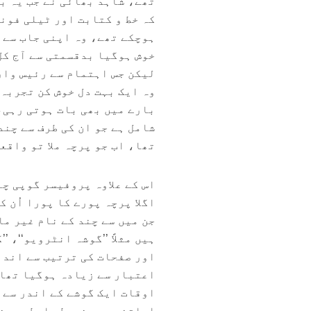
تھے، شاہد بھائی نے جب یہ ب
کہ خط و کتابت اور ٹیلی فونک
ہوچکے تھے، وہ اپنی جاب سے 
خوش ہوگیا بدقسمتی سے آج کل
لیکن جس اہتمام سے رئیس وار
وہ ایک بہت دل خوش کن تجربہ ت
بارے میں بھی بات ہوتی رہی،
شامل ہے جو ان کی طرف سے چن
تھا، اب جو پرچہ ملا تو واقع
اس کے علاوہ پروفیسر گوپی چن
اگلا پرچہ پورے کا پورا اُن 
جن میں سے چند کے نام غیر م
ہیں مثلاً ’’گوشہ انٹرویو‘‘، 
اور صفحات کی ترتیب سے اندا
اعتبار سے زیادہ ہوگیا تھا۔
اوقات ایک گوشے کے اندر سے 
اساتذہ سے مضبوط رابطہ ہونے