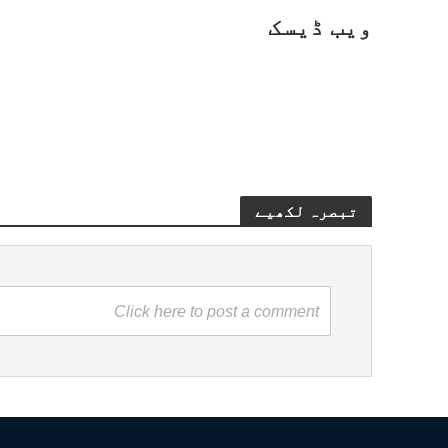
ویب ڈیسک
تبصرہ لکھیے
Click here to post a comment