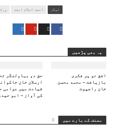
ٹیگز
امجد اسلام امجد
ورث
یہ بھی پڑھیں
افق نو پر فکری
حق دو بہاولنگر تح
بازیافت – محمد محسن
ارسلان خان خاکوانی
خان راجپوت
قیادت میں عوامی ح
کی آواز – ابو حیدر
مصنف کے بارے میں