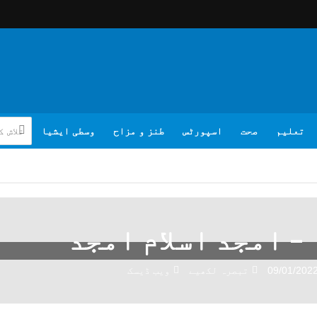
تعلیم
صحت
اسپورٹس
طنز و مزاح
وسطی ایشیا
– امجد اسلام امجد
09/01/202
تبصرہ لکھیے
ویب ڈیسک