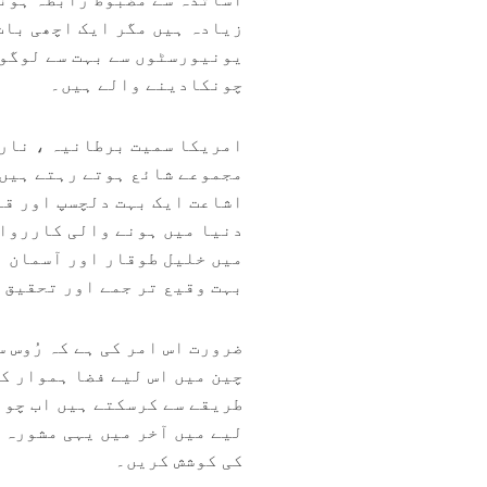
زیادہ ہیں مگر ایک اچھی بات
یونیورسٹوں سے بہت سے لوگوں
چونکادینے والے ہیں۔
امریکا سمیت برطانیہ ، نارو
مجموعے شائع ہوتے رہتے ہیں 
اشاعت ایک بہت دلچسپ اور قا
دنیا میں ہونے والی کارروائ
میں خلیل طوقار اور آسمان ا
بہت وقیع تر جمے اور تحقیق 
ضرورت اس امر کی ہے کہ رُوس 
چین میں اس لیے فضا ہموار کی
طریقے سے کرسکتے ہیں اب چون
لیے میں آخر میں یہی مشورہ 
کی کوشش کریں۔