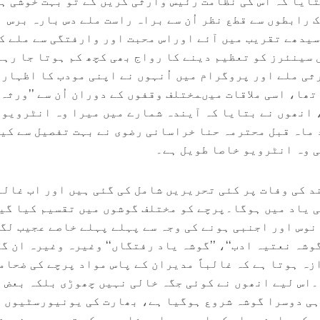
تایا کہ اس کی نظامت رئیس وارثی کریں گے تو بہت خوشی ہ
 رابطوں سے قطع نظر اُن سے براہ راست ملے دس بارہ برس
سیدھے تقریب میں آئے اوراس محبت اور وارفتگی سے ملے ک
 سینئرز کو تعظیم دینے کا رواج بھی کچھ کم ہوتا جا رہا
ثی ملے اور پروگرام میں اُنہوں نے اپنی مودب کا اظہار 
ھا، اسی ملاقات میںمختلف وقفوں کے دوران اُن سے ’’ورثہ‘‘
 انھوں نے بتایا کہ آیندہ شمارے میں میرا وہ انٹرویو
د ماہ قبل محترمہ حنا خراسانی رضوی نے بہت تفصیل سے کی
ی وہ انٹرویو خاصا طویل ہے۔
د کی وفات پر کئی تحریریں شامل کی گئی ہیں اور اب غالبا
کی یاد میں ہوگا۔پرچے کو مختلف گوشوں میں تقسیم کیا گی
انوس اور اجنبی ہونے کی وجہ سے پہلے پہلے خاصے عجیب لگ
’’گوشہ نعتیہ ادب‘‘، ’’گوشہ یاد رفتگاں‘‘ وغیرہ وغیرہ ان گ
زہ ہوتا ہے کہ غالباً مدیران کے پاس مواد پرچے کی ضحام
اس لیے انھوں نے کوئی جگہ خالی نہیں چھوڑی بلکہ بعض
ہی دوسرا گوشہ شروع ہوگیا ہے، بھارت کی یونیورسٹیوں 
 کے باعث وہاں کے ادیبوں اور شاعروں کی تحریریں نسبتا