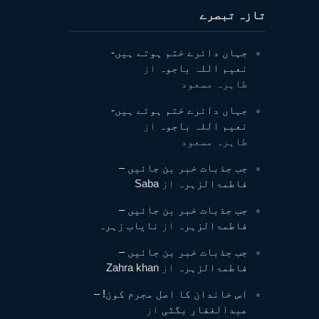
تازہ تبصرے
جہاں دائرے ختم ہوتے ہیں-
نعیم اللہ باجوہ
از
طاہرہ مسعود
جہاں دائرے ختم ہوتے ہیں-
نعیم اللہ باجوہ
از
طاہرہ مسعود
جب جذبات خبر بن جائیں –
فاطمۃالزہرہ
از
Saba
جب جذبات خبر بن جائیں –
فاطمۃالزہرہ
از
نایاب زہرہ
جب جذبات خبر بن جائیں –
فاطمۃالزہرہ
از
Zahra khan
اس خاندان کا اصل مجرم کون! –
عبدالغفار بگٹی
از