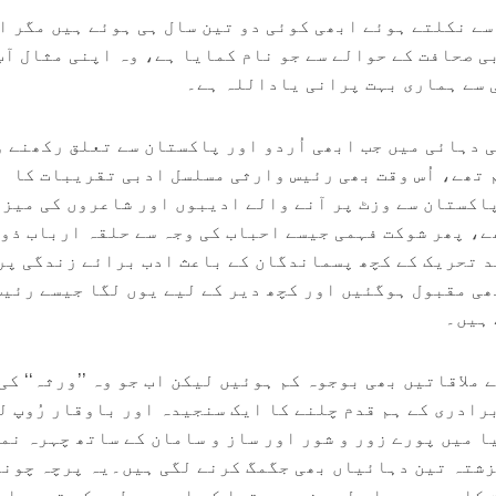
 سے نکلتے ہوئے ابھی کوئی دو تین سال ہی ہوئے ہیں مگر ا
 صحافت کے حوالے سے جو نام کمایا ہے، وہ اپنی مثال آپ
ی سے ہماری بہت پرانی یاداللہ ہے۔
ی دہائی میں جب ابھی اُردو اور پاکستان سے تعلق رکھنے 
 تھے، اُس وقت بھی رئیس وارثی مسلسل ادبی تقریبات کا
اکستان سے وزٹ پر آنے والے ادیبوں اور شاعروں کی میز
ھے، پھر شوکت فہمی جیسے احباب کی وجہ سے حلقہ ارباب ذو
 تحریک کے کچھ پسماندگان کے باعث ادب برائے زندگی پر
ی مقبول ہوگئیں اور کچھ دیر کے لیے یوں لگا جیسے رئیس
 ہیں۔
 ملاقاتیں بھی بوجوہ کم ہوئیں لیکن اب جو وہ ’’ورثہ‘‘ کی
رادری کے ہم قدم چلنے کا ایک سنجیدہ اور باوقار رُوپ ل
ا میں پورے زور و شور اور ساز و سامان کے ساتھ چہرہ نم
زشتہ تین دہائیاں بھی جگمگ کرنے لگی ہیں۔یہ پرچہ چون
 کا حصہ ہے، اس لیے ضروری تھا کہ اسے ہر طرح کے تعصب او