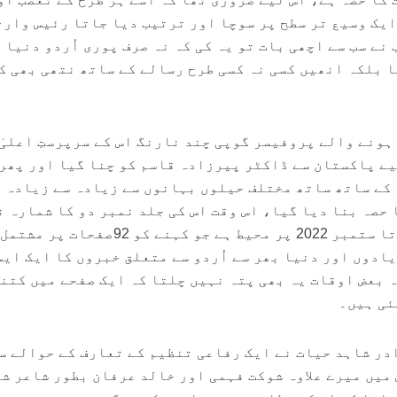
 ایک وسیع تر سطح پر سوچا اور ترتیب دیا جاتا رئیس وارث
نے سب سے اچھی بات تو یہ کی کہ نہ صرف پوری اُردو دنیا 
 بلکہ انھیں کسی نہ کسی طرح رسالے کے ساتھ نتھی بھی ک
ہونے والے پروفیسر گوپی چند نارنگ اس کے سرپرستِ اعلیٰ
لیے پاکستان سے ڈاکٹر پیرزادہ قاسم کو چنا گیا اور پھر
 کے ساتھ ساتھ مختلف حیلوں بہانوں سے زیادہ سے زیادہ
 حصہ بنا دیا گیا، اس وقت اس کی جلد نمبر دو کا شمارہ ن
چھ میرے سامنے ہے جو جولائی تا ستمبر 2022 پر محیط ہے جو کہنے کو 92صفحا
ادوں اور دنیا بھر سے اُردو سے متعلق خبروں کا ایک ایس
ہ بعض اوقات یہ بھی پتہ نہیں چلتا کہ ایک صفحے میں کتن
ئی ہیں۔
ادر شاہد حیات نے ایک رفاعی تنظیم کے تعارف کے حوالے س
میں میرے علاوہ شوکت فہمی اور خالد عرفان بطور شاعر ش