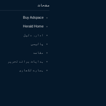
صفحات
Buy Adspace
Herald Home
ادارہ دلیل
پالیسی
مقاصد
ہدایات برائے تحریر
ہمارے لکھاری