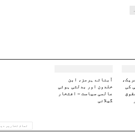
ہ
ریک،
آبنائے ہرمز، ابن
 کی
خلدون اور بدلتی ہوئی
قوق
عالمی سیاست – افتخار
گیلانی
تمام تحاریر دی