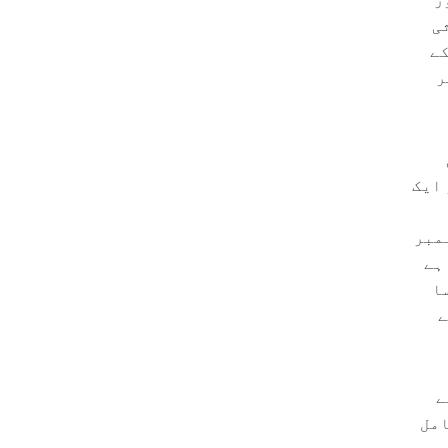
ی
کے
ر
 ایک
مبر
ت پر مشتمل ہے
ا
ے
ے
امل