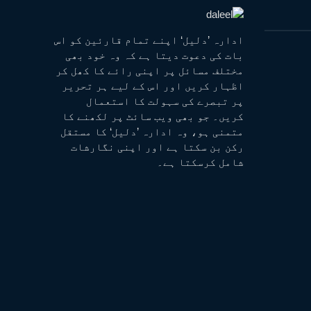
ادارہ ’دلیل‘ اپنے تمام قارئین کو اس
بات کی دعوت دیتا ہے کہ وہ خود بھی
مختلف مسائل پر اپنی رائے کا کھل کر
اظہار کریں اور اس کے لیے ہر تحریر
پر تبصرے کی سہولت کا استعمال
کریں۔ جو بھی ویب سائٹ پر لکھنے کا
متمنی ہو، وہ ادارہ ’دلیل‘ کا مستقل
رکن بن سکتا ہے اور اپنی نگارشات
شامل کرسکتا ہے۔