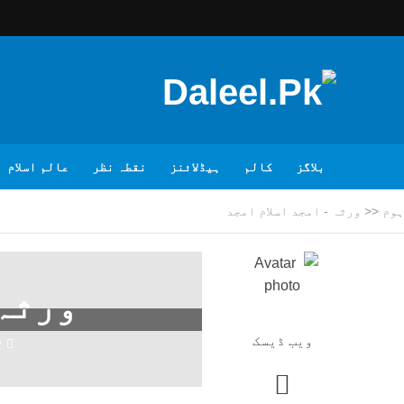
بلاگز
کالم
ہیڈلائنز
نقطہ نظر
عالم اسلام
ہوم
<<
ورثہ - امجد اسلام امجد
ورثہ 
ویب ڈیسک
2