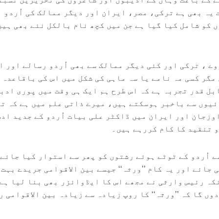
 یہ بھی ہے ترکی، مصر، ایران اور دیگر ممالک کی اُردو
 کو شامل کیا گیا ہے جن میں کچھ نام بالکل نئے بھی ہیں
ے ، ترکی اور کئی دیگر ممالک سے بھی اُردو رسالے اور ا
مگر کسی مہ نامے یا سہ ماہی کی شکل میں اس کی باقاعدہ
بل قدر تجربہ ہے کہ اس طرح ہم ایک ہی وقت میں پوری ادب
یوں سے باخبر ہوسکتے ہیں، میرے ذاتی علم میں ہے کہ ت
وزجان اور ایران میں ڈاکٹر علی بیات اُردو کے جدید ادب
و تنقید کا کام کررہے ہیں۔
سے اُردو کے ٹوٹے ہوئے رشتوں کو پھر سے استوار کیا جائے
 جائے اور یہ کام ’’ورثہ‘‘ جیسے بین الاقوامی جریدے بہت
کہ رئیس وارثی نے مجھے اس کا ایڈوائزر بھی بنا لیا ہے 
دوں گا کہ ’’ورثہ‘‘ کا روپ زیادہ سے زیادہ بین الاقوامی 