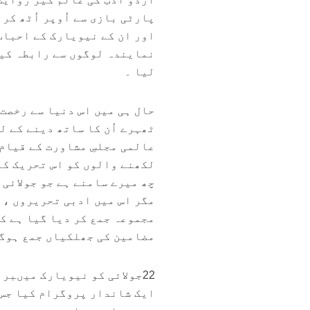
پارٹی بازی سے اُوپر اُٹھ کر
اور ان کے نیویارک کے احباب 
نمایندہ لوگوں سے رابطہ کیا
لیا ۔
حال ہی میں اس دنیا سے رخصت 
ٹھہرے اُن کا ساتھ دینے کے 
عالمی مجلسِ مشاورت کے قیام
لکھنے والوں کو اس تحریک کا
مگر اس میں ادبی تحریروں ، ی
مجموعہ جمع کر دیا گیا ہے ک
مضامین کی جھلکیاں جمع ہوگ
22جولائی کو نیویارک میںبر
ایک شاندار پروگرام کیا جس 