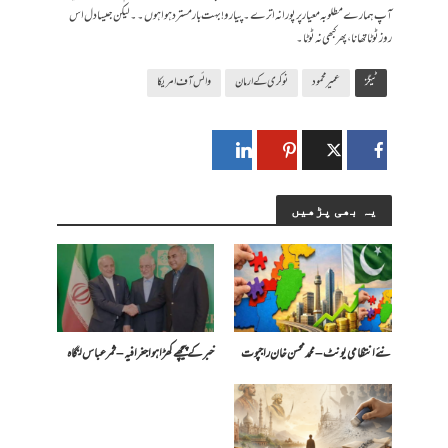
آپ ہمارے مطلوبہ معیار پر پورا نہ اترے۔ پیارو! بہت بار مسترد ہوا ہوں۔۔لیکن جیسا دل اس
روز ٹوٹا تھا نا، پھر کبھی نہ ٹوٹا۔
ٹیگز
عمیر محمود
نوکری کے ارمان
وائس آف امریکا
یہ بھی پڑھیں
​نئے انتظامی یونٹ – محمد محسن خان راجپوت
خبر کے پیچھے کھڑا ہوا جغرافیہ – ثمر عباس لنگاہ