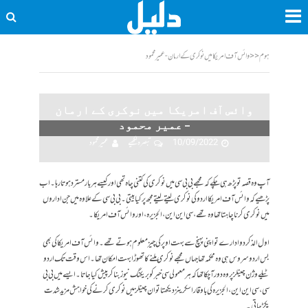
ہوم
<<
وائس آف امریکا میں نوکری کے ارمان - عمیر محمود
وائس آف امریکا میں نوکری کے ارمان
– عمیر محمود
10/09/2022
تبصرہ لکھیے
عمیر محمود
آپ وہ قصہ تو پڑھ ہی چکے کہ مجھے بی بی سی میں نوکری کی کتنی چاہ تھی اور کیسے ہر بار مسترد ہوتا رہا۔اب
پڑھیے کہ وائس آف امریکا اردو کی نوکری لیتے لیتے مجھ پر کیا بیتی۔بی بی سی کے علاوہ میں جن اداروں
میں نوکری کرنا چاہتا تھا وہ تھے، سی این این، الجزیرہ، اور وائس آف امریکا۔
اول الذکر دو ادارے تو اپنی پہنچ سے بہت اوپر کی چیز معلوم ہوتے تھے ۔ وائس آف امریکا کی بھی
بس اردو سروس ہی وہ محکمہ تھا جہاں مجھے نوکری ملنے کا تھوڑا بہت امکان تھا۔اس وقت تک اردو
ٹیلے وژن چینلز پر وہ دور آ چکا تھا کہ ہر معمولی سی خبر کو بریکنگ نیوز بنا کر پیش کیا جاتا۔ ایسے میں بی بی
سی، سی این این، الجزیرہ کی باوقار اسکرینز دیکھتا تو ان چینلز میں نوکری کرنے کی خواہش مزید شدت
پکڑ جاتی۔