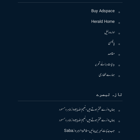
Buy Adspace
Herald Home
ادارہ دلیل
پالیسی
مقاصد
ہدایات برائے تحریر
ہمارے لکھاری
تازہ تبصرے
جہاں دائرے ختم ہوتے ہیں- نعیم اللہ باجوہ
از
طاہرہ مسعود
جہاں دائرے ختم ہوتے ہیں- نعیم اللہ باجوہ
از
طاہرہ مسعود
جب جذبات خبر بن جائیں – فاطمۃالزہرہ
از
Saba