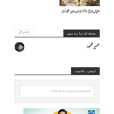
اغتیالِ تاریخ – ڈاکٹر محمد طیب خان سنگھانوی
تمام تحاریر دیکھیں
مصنف کے بارے میں
عمیر محمود
تبصرہ لکھیے
Click here to post a comment