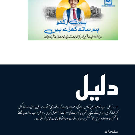
ادارہ ’دلیل‘ اپنے تمام قارئین کو اس بات کی دعوت دیتا ہے کہ وہ خود بھی مختلف مسائل پر اپنی رائے کا کھل
کر اظہار کریں اور اس کے لیے ہر تحریر پر تبصرے کی سہولت کا استعمال کریں۔ جو بھی ویب سائٹ پر لکھنے
کا متمنی ہو، وہ ادارہ ’دلیل‘ کا مستقل رکن بن سکتا ہے اور اپنی نگارشات شامل کرسکتا ہے۔
صفحات