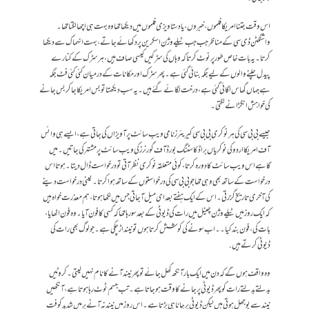
اس وقت جتنا امریکا فلموں،خبروں، یا دستاویزی فلموں میں دیکھا تھا وہ بہت ہی اچھا لگتا تھا۔
واشنگٹن ڈی سی کے مناظر جب جب ٹیلے وژن اسکرین پر دکھائے جاتے، بہت انہماک سے دیکھا
کرتا۔ یہ بات خاص طور پر نوٹ کرتا کہ وہاں کی سڑکیں کیسی صاف ہیں، ہر سڑک کے کنارے
پیدل چلنے والوں کے لیے جگہ بنائی گئی ہے۔ پھر سڑک اور مکانات کے درمیان کئی کئی فٹ جگہ
ہے جہاں گھاس اگائی گئی ہے، درخت لگائے گئے ہیں۔ یہ سب دیکھتا تو بس امریکا جا کر بس جانے
کی خواہش انگڑانے لگتی۔
جیسے بی بی سی کی ہر نوکری بی بی سی کیریئرز نامی ویب سائٹ پر آویزاں کی جاتی ہے، ایسے ہی وائس
آف امریکا اردو کی نوکریاں براڈکاسٹنگ بورڈ آف گورنرز کی ویب سائٹ پر مشتہر کی جاتیں۔ میں
گاہے اس ویب سائٹ کا دورہ کرتا، کوئی متعلقہ نوکری نظر آتی تو درخواست ڈال دیتا۔ہوتا اس
درخواست کےساتھ بھی وہی تھا جو بی بی سی کی درخواستوں کےساتھ ہوا کرتا۔یعنی درخواست دینے
کی آخری تاریخ گزرتی۔ اس کے ایک ہفتے بعد ای میل آ جاتی جس میں لکھا ہوتا، ہم معذرت خواہ ہیں
کہ ایک روز میں ٹیلے وژن چینل میں رات کی ڈیوٹی کے بعد سو رہا تھا کہ کسی کا فون آیا۔ وہ فون اٹھایا،
بات کی، فون بند کیا۔۔ اب سونے کی کوشش کرتا ہوں تو نیند اڑ چکی ہے۔جو لوگ بھی رات کی
ڈیوٹی کرتے ہیں.
وہ واقف ہوں گے کہ دن میں ایک بار آنکھ کھل جائے تو پھر نیند آنے کا نام نہیں لیتی۔ کروٹیں
بدلتے بدلتے رات کو پھر ڈیوٹی پر جانے کا وقت ہو جاتا ہے۔ تب جسم ٹوٹ رہا ہوتا ہے، آنکھیں
نیند سے بوجھل ہوتی ہیں لیکن ڈیوٹی پر جانا ہی پڑتا ہے۔اس روز میں نیند نہ آنےپر میں شدید کوفت