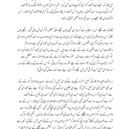
میں تھا، کہ ایسے ہی وقت گزاری کو لیپ ٹاپ آن کیا۔ غیر ارادی طور پر براڈکاسٹنگ بورڈ آف
گورنرز کی ویب سائٹ کھولی۔ وہاں وائس آف امریکا اردو کی ایک نوکری کا اشتہار آیا ہوا تھا۔اس
وقت یوں لگا، جیسے یہ سب کچھ ہونا محض اتفاق نہ تھا۔
بلکہ قدرت مجھے اس راستے پر لے کر جا رہی تھی جہاں مجھے اپنی مطلوبہ نوکری مل جانی تھی۔مجھے یوں
لگا کہ اس روز وہ فون آیا ہی اس لیے تھا کہ میری نیند اچاٹ ہو، میں وہ ویب سائٹ کھولوں اور وی
او اے اردو کی نوکری دیکھوں۔ لگا کہ وہ نوکری میرے نصیب میں لکھ دی گئی ہے اور دیگر
واقعات بس اسے ممکن بنانے کےلیے ہو رہےہیں۔میں نے اپنا سی وی نکھار کر ترو تازہ کیا، اور
نوکری کےلیے درخواست دے دی۔مقررہ وقت گزرنے کے بعد پہلا ہفتہ بہت مشکل سے
گزرا۔(جب نوکری کی درخواست کےلیے مقررہ مدت گزر جاتی، تو اس کے بعد ایک ہفتے کے اندر
اندر وہ ای میل آ جایا کرتی جس میں مجھے نوکری دینے سے معذرت کی گئی ہوتی)
ہر وقت یہی دھڑکا رہا کہ کہیں مسترد کیے جانے کی ای میل نہ آجائے۔جب پہلا ہفتہ گزرنے کے
بعد بھی ایسی کوئی ای میل نہ آئی تو اپنے ہی یقین پر مہر لگ گئی کہ وہ نوکری تو اپنے لیے لکھ دی گئی
ہے، تب ہی تو اس روز فون آیا تھا، تب ہی تو میری نیند اڑی تھی،تب ہی تو میں نے وقت
گزارنے کو ویب سائٹ کھولی تھی، وہاں نوکری کا اشتہار دیکھا تھا اور اپلائی کر دیا تھا۔اس کے بعد
سے میرا جسم تو لاہور میں رہا، لیکن میری روح واشنگٹن ڈی سی پہنچ گئی تھی۔ کبھی مجھے لگتا کہ وائٹ
ہاؤس کے باہر کھڑا ہوں اور جنگلے کے اس طرف قید قصر صدارت کو دیکھ رہا ہوں۔ کبھی لگتا سڑک
کنارے فٹ پاتھ پر ٹہلتے کسی امریکی کو دیکھ کر مسکرا رہا ہوں اور اس کے ہاتھ میں جس کتے کی زنجیر ہے
اسے دیکھ کر کہہ رہاہوں، نائس ڈاگ۔کبھی لگتا انڈر گراؤنڈ ٹرین اسٹیشن سےنکلنے کے بعد تیز تیز قدم