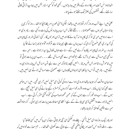
اٹھاتا وائس آف امریکا اردو کے دفتر میں جا رہا ہوں۔ کبھی خود کو کسی اسٹار بکس میں بھاپ اڑاتی کافی
سامنے رکھے، قہقہوں کی جلترنگ سنتے ہوئے پاتا۔
یعنی میں اپنے شب و روز گزار تو لاہور میں رہا تھا، لیکن ذہنی طور پر امریکا پہنچا ہوا تھا۔روز نوکری پر
جانا، وہاں خبروں سے جھوجھنا۔۔۔لگنے لگا کہ بس اب یہ چند دنوں کی بات رہ گئی ہے۔ پھر وی او
اے اردو میں میری نوکری کا پروانہ آ جائے گا اور میں اڑان بھر لوں گا۔ کئی انتہائی ضروری چیزوں
کی خریداری بھی منسوخ کر دی کہ اب یہاں سے چلے ہی جانا ہے تو خواہ مخواہ بوجھ بڑھانےکا کیا
فائدہ۔ یہ ضروری چیز امریکا جا کر لے لیں گے، سنا ہے وہاں کا مال پائیدار ہوتا ہے۔میرے
ساتھی جن مسائل سے نبردآزما تھے، جو خود میرے بھی مسائل تھے۔۔۔جب ان پر بات ہوتی تو
میں خاموش رہتا اور بس ہنس دیتا۔ انہیں کیسے بتاتا کہ میرے لیے تو یہ مسائل بس چند روزہ ہی رہ
گئے ہیں۔ پھر میں تو اس دنیا کا باسی ہو جاؤں گا جہاں ایسے معمولی سے مسائل ہوتے ہی نہیں ہیں۔
صاحبان! وقت گزرتا جا رہا تھا اور وی او اے اردو کی کوئی ای میل نہیں آ رہی تھی۔ میں اس تاخیر
سے بھی کہانیاں بنتا۔ اب وہ دیگر درخواست گزاروں کو مسترد کیے جانے کی ای میل بھیج رہے
ہوں گے۔ اب وہ غور کررہےہوں گے کہ عمیر محمود صاحب کی تنخواہ کتنی مقرر کرنی ہے۔ اب
انہیں لاہور سے واشنگٹن ڈی سی بلانے کےلیے انتظامی معاملات پر بات ہو رہی ہو گی۔ گزرتا وقت
میرے یقین کو پختہ کرتا جا رہا تھا۔
اور پھر ایک روز وہ ای میل آ گئی۔ پہلے وہ گھنٹی سی بجی جو بتاتی ہے کہ ان باکس میں کسی کا خط آیا
ہے۔ دیکھا تو وائس آف امریکا کی چٹھی تھی۔ بے تابی سے کھولی، لکھا تھا۔۔ہم معذرت خواہ ہیں کہ