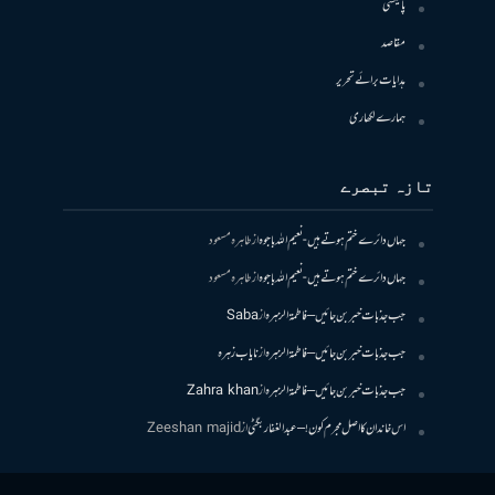
پالیسی
مقاصد
ہدایات برائے تحریر
ہمارے لکھاری
تازہ تبصرے
جہاں دائرے ختم ہوتے ہیں- نعیم اللہ باجوہ
از
طاہرہ مسعود
جہاں دائرے ختم ہوتے ہیں- نعیم اللہ باجوہ
از
طاہرہ مسعود
جب جذبات خبر بن جائیں – فاطمۃالزہرہ
از
Saba
جب جذبات خبر بن جائیں – فاطمۃالزہرہ
از
نایاب زہرہ
جب جذبات خبر بن جائیں – فاطمۃالزہرہ
از
Zahra khan
اس خاندان کا اصل مجرم کون! – عبدالغفار بگٹی
از
Zeeshan majid