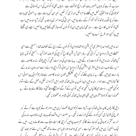
مہذب تو ہے کہ وہاں جمہوریت سکہ رائج الوقت ہے۔وہاں بھی ڈاکوئوں کی اس ڈھٹائی سے
موجودگی کہ وہ انتخابی عمل میں کھلے عام دخل اندازی کر سکیں‘ حیران کن بات ہے، یہ انہونی سی بات
ہے کہ پولنگ بوتھ ڈاکو اغوا کر کے لے جائیں، حیرانی کی دوسری بات یہ تھی کہ آیا سندھ میں اب
بھی ڈاکوئوں کا راج ہے۔ سندھی زبان میں ان ڈاکوئوں کو دھاڑ بھی کہتے ہیں پتا نہیں ایسے ہی لکھتے
ہیں یا کسی اور طرح‘ اب یاد نہیں ۔
سندھ میں جو واحد بڑا ملٹری آپریشن ہوا تھا وہ ان ڈاکوئوں کے راج کے خلاف تھا ،اسمبلی سے اسی
سلسلے میں قرار داد پاس کرائی گئی۔پھر اسی آپریشن کا رخ کراچی کی طرف موڑا گیا۔ اسمبلی کو تو یہ بتایا
گیا تھا کہ سندھ میں ڈاکو بہت بڑھ گئے ہیں۔یہ بات ان کی درست تھی کراچی چونکہ سندھ کا حصہ ہے
اس لئے جب سندھ میں ملٹری ایکشن کی قرار داد پاس ہوئی تو کراچی والے اسے اندرون سندھ کے
بارے ہی میں سمجھے۔ یہ نہ جان سکے کہ کراچی ٹیکنیکل طور پر سندھ کا حصہ ہے پھر جو خرابی پیدا ہوئی اس
کا آغاز یہیں سے ہوا۔ سندھ میں ان دنوں یہ حال تھا کہ شاہراہیں آزادانہ نقل و حمل کے لئے دشوار
ہو گئی تھیں۔بہت سی گاڑیاں اکٹھی ہوتیں تو ان کے آگے اور پیچھے حفاظتی دستے لگائے جاتے۔ یہ
عموماً رات کو ہوتا مگر دن میں بھی یہی حال تھا کہ کوئی شاہراہ محفوظ نہ تھی۔
ریل گاڑیوں کا یہ حال تھا کہ حیدر آباد سے نوجوان بلا ٹکٹ ٹرین میں سوار ہوتے جو چاہے کرتے‘ ہر
طرح کی ہلڑ بازی کسی کو روکنے کی جرأت نہ تھی۔یہ سلسلہ اس وقت تک جاری رہتا جب سندھ کی
سرحد ختم نہ ہو جاتی یہ کہا جانے لگا کہ ہم جب چاہیں کراچی کا رابطہ پنجاب سے کاٹ دیں۔میں نے
ایک ایسی ٹرین میں خود سفر کیا ہے ۔میری والدہ اور اہلیہ میرے ساتھ تھیں اس لئے صرف سنی
سنائی نہیں بتا رہا۔ ڈاکو اتنے اہم تھے کہ انہیں علاقے کے بااثر افراد کی مدد حاصل تھی، یہ مدد کرنے