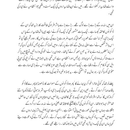
والے پتھاریدار کہلواتے تھے۔ میں نے ان پتھاریداروں کی ایک لسٹ دیکھی جو انتظامیہ نے تیار کی
تھی۔
ان میں سندھ کے بڑے بڑے لوگ تھے۔بڑے بڑے بااثر افراد کی طاقت کا راز یہ تھا کہ ان کے
ڈاکوئوں کا جتھہ کیسا ہے۔ایک بات مشہور تھی کہ ایک ڈاکو نے ایسے ہی بااثر پتھاریدار کے پاس
ایک بڑی رقم امانت کے طور پر رکھوائی کہ جب ضرورت پڑے گی لے جائوں گا۔وہ رقم لینے گیا تو
اس بااثر شخص نے اسے اپنی بندوق کے نشانے پر رکھا۔وہیں ٹھنڈا کر کے پولیس کو فون کر دیا کہ آ
کر اپنا مطلوبہ بندہ لے جائو ‘ یہ ہم پر حملہ کرنے آیا تھا۔ تاوان برائے اغوا کی وارداتیں تو بیچ میں پڑ کر
دے دلا کر بندہ واپس کرا دیا جاتا۔پولیس اور انتظامیہ بے بس تھی، ہاں البتہ میں نے کراچی کی سی پی
ایل سی کو کام کرتے دیکھا ہے۔ایک آدھ مقدمہ ایک قریبی عزیز کا تھا، اس نے بڑی مہارت سے
مغوی کو رہا کرایا۔بہرحال یہ تو استثنیٰ ہے۔یہ بھتہ وغیرہ تو بعد کی بات ہے۔
پہلے ڈر تھا کہ کوئی تاجر اغوا کر لیا جائے گا‘ پھر وہ ڈاکوئوں کے سہولت کار ڈھونڈتا پھرے گا ڈاکو
باقاعدہ مذاکرات کرتے ۔لین دین کرتے۔ہاں ان کی ایک بڑی دلچسپ شرط ہوتی اتنے لاکھ یا اتنے
کروڑ لوں گا‘ ساتھ ایکراڈو گھڑی اور ایک بوسکی کا تھان۔پتا نہیں ان دو چیزوں کو کیا تقدس حاصل
تھا مگر ایسا ہوتا تھا۔ ان ڈاکوئوں کی آماجگاہیںکچے کا علاقہ تھا یعنی دریائے سندھ کے اردگرد کے
جنگلات، جہاں سیلاب کی صورت میں پانی آ سکتا ہے۔ایسی بہت سی زمینیں بااثر زمینداروں کے
تسلط میں تھیں۔یہ ڈاکو یہاں رہتے ‘ جشن مناتے‘ تقاریب کرتے۔لوگوں کو آنے کی دعوت دیتے
گویا یہاں ان کی ایک دنیا آباد تھی آپس میں ملنا جلنا تھا۔رابطے بھی تھے۔