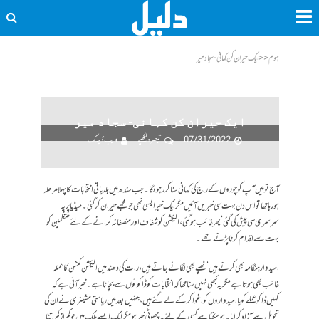
ہوم
<<
ایک حیران کن کہانی- سجاد میر
ایک حیران کن کہانی- سجاد میر
07/31/2022
تبصرہ لکھیے
ویب ڈیسک
آج تو میں آپ کو چوروں کے راج کی کہانی سنا کر رہوںگا۔ جب سندھ میں بلدیاتی انتخابات کا پہلا مرحلہ
ہو رہا تھا تو اس دن بہت سی خبریں آئیں مگر ایک خبر ایسی تھی جو مجھے حیران کر گئی۔ میڈیا پر یہ
سرسری سی پیش کی گئی‘ پھر غائب ہو گئی، الیکشن کو شفاف اور منصفانہ کرانے کے لئے منتظمین کو
بہت سے اقدام کرنا پڑتے تھے۔
امیدوار ہنگامہ بھی کرتے ہیں‘ ٹھپے بھی لگائے جاتے ہیں، رات کی دھند میں الیکشن کمشن کا عملہ
غائب بھی ہوتا ہے مگر یہ کبھی نہیں سنا تھا کہ انتخابات کو ڈاکوئوں سے بچانا ہے۔خبر آئی ہے کہ
کہیں ڈاکو عملے کو یاامیدواروں کو اغوا کر کے لے گئے ہیں،جنہیں بعد میں ریاستی مشینری نے ان کی
تحویل سے آزاد کرایا۔ہو سکتا ہے کسی کے لئے یہ چھوٹی خبر ہو مگر ایک ایسے ملک میں جو کم از کم اتنا