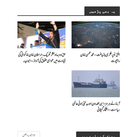
یہ بھی پڑھیں
افق نو پر فکری بازیافت – محمد محسن خان
حق دو بہاولنگر تحریک، ارسلان خان خاکوانی کی
راجپوت
قیادت میں عوامی حقوق کی آواز – ابو حیدر
آبنائے ہرمز، ابن خلدون اور بدلتی ہوئی عالمی
سیاست – افتخار گیلانی
تمام تحاریر دیکھیں
مصنف کے بارے میں