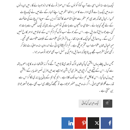
ایک بات سنائوں اسی سے آپ کو ڈاکوئوں کے اس معزز ٹولے کا اندازہ ہو جائے گا۔ میں ان دنوں
سندھ میں ایک بڑے قومی ادارے کا سربراہ تھا سکھر میں اپنے اخبار کے لئے میں نے ایک پلاٹ
خریدا۔خیال تھا کہ جلد ہی ہم سکھر سے اپنی اشاعت کا آغاز کر دیں گے، سوچا اس پلاٹ کی حفاظت
کے لئے کچھ کیا جائے۔ مقامی ساتھیوں سے بات کی تو انہوں نے بتایا کہ ایک شخص سے بات ہو
گئی ہے جو سابق ڈھا ریل ہے۔اس کے ہوتے سب لوگ کم از کم اس کے لحاظ میں ادھر کا رخ نہیں
کریں گے۔یہ دھاڑیل گویا ایک کاروبار تھا۔یہ بااثر افراد کی حکومت کے خلاف حکومت بھی تھی۔
میرا خیال تھا یہ حکومت اب ختم ہو چکی ہے۔کم از کم پیپلز پارٹی نے اندرون سندھ اپنی رٹ نافذ کر
رکھی ہو گی مگر جب مجھے یہ پتا چلا کہ دھاڑیل نام کی یہ نسل اب بھی موجود تو صدمہ ہوا۔
تیس سال پہلے یہاں ایکشن کیا گیا تھا یہ لوگ تو جلدی قابو میں آ گئے وگرنہ لگتا تھا سندھ کا پورا صوبہ ہاتھ
سے گیا۔اس کے نتیجے میں کراچی میں ملٹری آپریشن ہوا جسے بعدمیں جنرل نصیراللہ بابر کے ایکشن
میں بدل دیا گیا۔اس کا پھل ہم نے اب تک کاٹا ہے۔ایم کیو ایم کے بانی پر پابندی لگا کر اس سے
قدرے گلو خلاصی ہوئی۔اگر سندھ میں یہ عنصر موجود ہے تو سمجھئے کہ چنگاری اب بھی ہے جو شعلہ جوالا
بن سکتی ہے۔
ٹیگز
ایک حیران کن کہانی