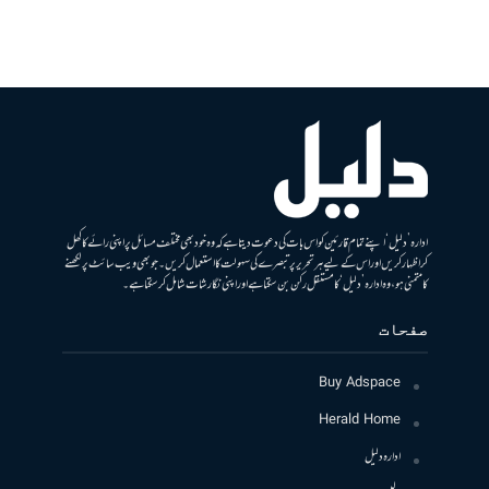
ادارہ ’دلیل‘ اپنے تمام قارئین کو اس بات کی دعوت دیتا ہے کہ وہ خود بھی مختلف مسائل پر اپنی رائے کا کھل
کر اظہار کریں اور اس کے لیے ہر تحریر پر تبصرے کی سہولت کا استعمال کریں۔ جو بھی ویب سائٹ پر لکھنے
کا متمنی ہو، وہ ادارہ ’دلیل‘ کا مستقل رکن بن سکتا ہے اور اپنی نگارشات شامل کرسکتا ہے۔
صفحات
Buy Adspace
Herald Home
ادارہ دلیل