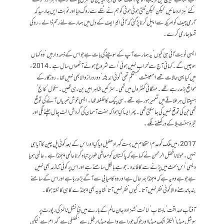
کئے‘ ہزار دعائیں‘ لیکن‘ لیکن ٹلتی ہوئی ہونی کو ہم نے ٹنلے سے روک دیا اور نوبت ایں جارسید کہ
آرمی چیف کو امریکہ سے اپیل کرنا پڑ گئی کہ آئی ایم ایف کے دل میں ہمارے لئے رحم ڈالے۔ روکی
قسط جاری کرے۔
ایسی نوبت آئی ہی کیوں‘ یہ ہمارے آپ کے سوچنے کی بات ہے جو اس کے ذمہ دار ہیں‘ وہ کہاں
سوچیں گے۔ کہانی آج سے خراب نہیں ہوئی‘ اسے شروع ہوئے آٹھواں سال ہے۔ 2014ء
میں کیا یہی حالات تھے؟ معیشت مستحکم تھی‘ کوئی اندیشہ‘ دور دراز والا بھی نہیں تھا۔ روزگار کے
مواقع بڑھ رہے تھے۔ مہنگائی کنٹرول میں تھی۔ سڑکیں شاہراہیں بن رہی تھیں۔ سکول‘ کالج‘
ہسپتال ہر علاقے میں تعمیر ہو رہے تھے۔ سی پیک کا غلغلہ تھا۔ ایسی خوش خبریاں آنے کی توقع
تھی جن کی توقع نہیں کی جا سکتی تھی۔ پھر ایسا کیا ہوا کہ ہفت آسمان کی گردش الٹ چال چلنے لگی اور
حجرۂ ہفت بلا کے در کھلنے لگے۔
2017ء میں ملک کو عدم استحکام میں بہت گہرا دھکیل دیا گیا اور اس کے بعد کوئی پل چین کا آیا ہی
نہیں۔ مولانا فضل الرحمن نے کہا ہے کہ پاکستان کو معاشی طورپر تباہ کرنا عالمی ایجنڈا ہے۔ عالمی ہو یا
دیسی‘ اس بحث میں پڑنے سے کا فائدہ ۔جو ہے بالکل سامنے ہے اور اس پر کوئی تنازعہ بھی نہیں
ہے جو ہے وہ یہ ہے کہ ایجنڈا بہرحال ہے اور وہ کامیابی سے آگے بڑھ رہا ہے اور اس کے سامنے
بند باندھنے والا کوئی نظر نہیں آ تا۔ کیوں نظر نہیں آتا‘ شاید یہ بھی ایجنڈے کا ہی کا نکتہ ہوگا۔
آفتاب صداقت‘ ماہتابِ‘ امانت‘ شہزادہ جان عالم کے بارے میں فنانشل ٹائمز کی رپورٹ پر
سوشل میڈیا‘ الیکٹرانک میڈیا اور چوک چوراہے والے میڈیا پر ہلچل ہے‘ کھلبلی ہے‘ کہرام ہے‘ لیکن