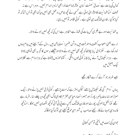
کمال کی بات ہے‘ صدق ‘ صفت‘ امان‘ پیکر جماعت ذرا بھی لرزہ براندام نہیں۔ و ہراس ہے نہ
خوف‘ الٹا طمانیت کا پیکر بنی ہوئی ہے‘ کسی نے کچھ خاص ردعمل بھی نہیں دیا کہا بھی تو بس اتنا کہ تو
کیا ہو گیا۔ فارن فنڈنگ ہی تو لی ہے۔ کوئی اقامہ تو نہیں بنایا۔
یہ طمانیت اور بے فکری کس بات کی غماز ہے؟ ظاہر ہے اس کی کہ کچھ نہیں ہونے والا۔
ارے بھئی اصحابِ کشف و معرفت ہیں روشن ضمیرا‘ صفا باطن ہیں۔ دل کے آئینے میں جام جہاں
نما رکھا ہے۔ نظر ڈالی‘ پتہ چلا تھا کہ کچھ بھی نہیں ہونے والا اور پچھلے برسوں کا تجربہ بھی تو یہی بتاتا
ہے۔ ہزار سکینڈل آئے‘ پتہ ہلا نہ کوئی جوں رینگی … کتنا موزوں بیٹھتا ہے کہ ہزار دام سے نکلا ہوں
ایک جنبش میں
جسے غرور ہو‘ آئے کرے شکار مجھے
یہاں ’’دام‘‘ کی جگہ سکینڈل پڑھئے‘ لیکن بہتر ہے کہ مت پڑھیے۔ کوئی فرق نہیں پڑنے والا۔ ایک
معزز اور نہایت باخبر رپورٹر اور مبصر انصارعباسی محترم کا وی لاگ ابھی کچھ دیر پہلے سنا۔ فرما رہے
تھے‘ فنانشل ٹائمز کی رپورٹ اور فارن فنڈنگ کیس سے پی ٹی آئی کو کچھ نقصان نہیں ہوگا۔ الٹا کچھ
فائدہ ہی ہو جائے گا۔ لیجئے صاحب‘ یہ شعر اسی موقع کیلئے ہی تو کہا گیا ہوگا کہ
جوان کی زلف میں پہنچی تو حسن کہلائی