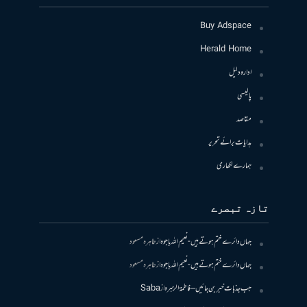
Buy Adspace
Herald Home
ادارہ دلیل
پالیسی
مقاصد
ہدایات برائے تحریر
ہمارے لکھاری
تازہ تبصرے
جہاں دائرے ختم ہوتے ہیں- نعیم اللہ باجوہ
از
طاہرہ مسعود
جہاں دائرے ختم ہوتے ہیں- نعیم اللہ باجوہ
از
طاہرہ مسعود
جب جذبات خبر بن جائیں – فاطمۃالزہرہ
از
Saba