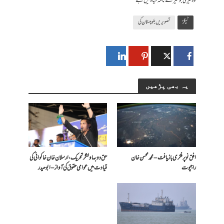
وہ تیرگی جو میرے نامہ سیاہ میں ہے
ٹیگز
تصویریں بلوچستان کی
یہ بھی پڑھیں
افق نو پر فکری بازیافت – محمد محسن خان
حق دو بہاولنگر تحریک، ارسلان خان خاکوانی کی
راجپوت
قیادت میں عوامی حقوق کی آواز – ابو حیدر