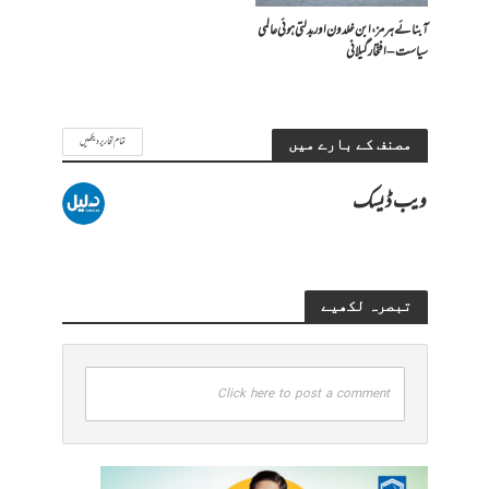
آبنائے ہرمز، ابن خلدون اور بدلتی ہوئی عالمی
سیاست – افتخار گیلانی
تمام تحاریر دیکھیں
مصنف کے بارے میں
ویب ڈیسک
تبصرہ لکھیے
Click here to post a comment