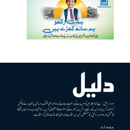
ادارہ ’دلیل‘ اپنے تمام قارئین کو اس بات کی دعوت دیتا ہے کہ وہ خود بھی مختلف مسائل پر اپنی رائے کا کھل
کر اظہار کریں اور اس کے لیے ہر تحریر پر تبصرے کی سہولت کا استعمال کریں۔ جو بھی ویب سائٹ پر لکھنے
کا متمنی ہو، وہ ادارہ ’دلیل‘ کا مستقل رکن بن سکتا ہے اور اپنی نگارشات شامل کرسکتا ہے۔
صفحات