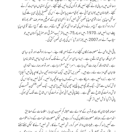
دھانوں میں ہریالی لانے کیلئے نہیں بلکہ لوگوں کی جانیں لینے کیلئے۔ ان کی بستیاں ملیا میٹ کرنے
کیلئے۔ بلوچستان میں جو تباہی آئی ہے‘ جو قیامت پرپا ہوئی ہے‘ اس کی تفصیل بی بی سی پر ملے گی یا
سوشل میڈیا پر‘ ہمارا قومی میڈیا تصویر کشی نہیں کرتا‘ ایسی تباہی کے موقع پر وہ صرف سکور بورڈ کا
کردار ادا کرتا ہے‘ آ ج مرنے والوں کی تعداد اتنی ہو گئی‘ کل اتنے مرے تھے‘ آج اتنے‘ قومی میڈیا
پہلے ایسا نہیں تھا۔ 1970ء میں اور پھر 75ء میں بالترتیب مشرقی اور مغربی پاکستان میں جو
سیلاب آئے اور 2007ء میں جو زلزلہ آٰیا‘ اس کی پوری تصویر کشی کی۔
باقی اہل وطن نے مصیبت زدگان کیلئے امداد کے ڈھیر لگا دیئے۔ اب سارا وقت اور توجہ سیاسی
بحران بلکہ سیاسی تماشے پر ہے۔ ایسا سیاسی سرکس جس نے ملک کو ساری دنیا میں تماشا بنا دیا
ہے۔ تماشا دیکھ کر بھارت ہنس رہا ہے۔ اسرائیل مسکرا رہا ہے۔ اور تو اور ہمارے اتحادی
طالبان بھی مزے لے رہے ہیں۔ تصویریں آئی ہیں‘ ایک ننھا منا دو تین سال کا بچہ پانی میں اکیلا پڑا
ہوا ہے۔ زندہ نہیں ہے۔ مر چکا ہے۔ اس کے ماں باپ کا کچھ پتہ نہیں۔کوئی نہیں جانتا اس کی
لاش کہاں سے آ ئی۔ ایک جگہ کیچڑ میں پانچ چھ بچوں کی لاشیں پڑی ہیں۔ ایک تصویر میںکسی بدقسمت کی
لاش درخت کی شاخ سے لٹکی ہے۔ بہتے پانی میں آئی ہوئی‘ درخت کی اس شاخ سے اٹک گئی ہوگی۔
پانی اتر گیا‘ لاش نہیں اترسکی۔
معاملہ بلوچستان کا ہے جو توجہ کے حوالے سے ہمیشہ کم نصیب ہی رہا۔ اطلاعات کے مطابق
الخدمت کے رضاکار مصیبت زدگان کی مدد کر رہے ہیں‘ لیکن مصیبت الخدمت کے دائرہ حکومت
سے کہیں بڑھ کر ہے۔ بلوچستان والو‘ صبر کرو۔ شیر نہیں آئے گا۔ شیر نہیں آئے گا‘ لیکن سنتے سنتے
اب لگتا ہے شیر سچ میں قریب آپہنچا۔ ملک معاشی دیوالیہ پن کی منزل پانے کو ہے۔ ہزار دعوے