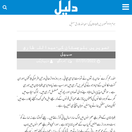
ہوم
<<
تصویریں بلوچستان کی-عبداللہ طارق سہیل
تصویریں بلوچستان کی-عبداللہ طارق
سہیل
07/31/2022
تبصرہ لکھیے
ویب ڈیسک
اللہ رحم کرے‘ حالیہ بارشوں نے تو بہت تباہی مچائی۔ ہر روز دو اڑھائی درجن افراد کی ہلاکتوں اور ان
گنت مکانوں کے تباہ ہونے کی خبریں آرہی ہیں اور سب سے زیادہ تباہی بلوچستان میں ہو رہی
ہے۔ سوشل میڈیا پر دل دہلا دینے والی تصاویر اور رپورٹیں مسلسل آرہی ہیں۔ لوگ سیلاب میں
گھرے کمزور مکانوں کی چھتوں پر چڑھے موبائل فونوں کے ذریعے اہل وطن کو مدد کیلئے پکار رہے ہیں‘
لیکن جہاں سگنل جانے چاہئیں‘ وہاں پہنچ ہی نہیں پا رہے۔
بلوچستان کے پتھریلے صحرائوں میں لوگ سارا سال پانی کو ترستے ہیں۔ پینے کو ملتا ہے نہ نہانے کو‘
بہت دور دراز سے جنہیں کم یاب کے طورپر لانا پڑتا ہے۔ اور انہی پتھریلے صحرائوں میں جب
بارشوں کے موسم میں پانی کے ریلے امڈتے ہیں تو لوگوں کی پیاس بجھانے کیلئے نہیں‘ سوکھے