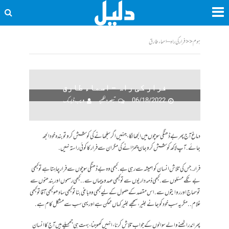
ہوم
<<
فرار کی راہ – اسماء طارق
فرار کی راہ – اسماء طارق
06/18/2022
تبصرہ لکھیے
ویب ڈیسک
دماغ آج پھر بے ڈھنگی سوچوں میں الجھا لگا، جنہیں اگر سلجھانے کی کوشش کرو تو بندہ خود الجھ
جائے. آپ لاکھ کوشش کرو جان چھڑانے کی مگر ان سے فرار کا کوئی راستہ نہیں.
فرار. جس کی تلاش انسان کو ہمیشہ سے رہی ہے. کبھی وہ بے ڈھنگی سوچوں سے فرار چاہتا ہے تو کبھی
بے تکے مسئلوں سے . کبھی ذمہ داریوں سے تو کبھی عہد و پیماں سے.. کبھی رسموں اور بندھنوں سے
تو سماج اور روایتوں سے. اس مقصد کے حصول کےلیے کبھی وہ باغی بنا تو کبھی سادھو کبھی آقا تو کبھی
غلام.. مگر یہ سب خود کو جانے بغیر، سمجھے بغیر کہاں ممکن ہے اور یہی سب سے مشکل کام ہے.
پھر اندر اٹھنے والے سوالوں کے جواب تلاش کرنا، انہیں کھوجنا، بہت ہی جھمیلے ہیں آج کا انسان