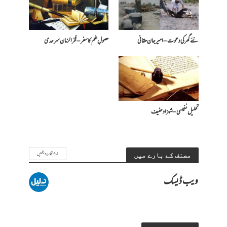
نئے گھر کی دعوت – امیرجان حقانی
حصولِ علم کا سفر – فخرالزمان سرحدی
تحلیل نفیسی – شہزاد حنیف
تمام تحاریر دیکھیں
مصنف کے بارے میں
ویب ڈیسک