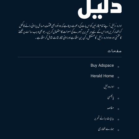
ادارہ ’دلیل‘ اپنے تمام قارئین کو اس بات کی دعوت دیتا ہے کہ وہ خود بھی مختلف مسائل پر اپنی رائے کا کھل
کر اظہار کریں اور اس کے لیے ہر تحریر پر تبصرے کی سہولت کا استعمال کریں۔ جو بھی ویب سائٹ پر لکھنے
کا متمنی ہو، وہ ادارہ ’دلیل‘ کا مستقل رکن بن سکتا ہے اور اپنی نگارشات شامل کرسکتا ہے۔
صفحات
Buy Adspace
Herald Home
ادارہ دلیل
پالیسی
مقاصد
ہدایات برائے تحریر
ہمارے لکھاری