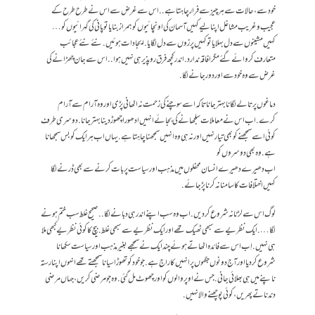
خود سے، حالات سے ہر چیز سے فرار چاہتا ہے.. اس سے غرض سے اس نے طرح طرح کے
عجیب و غریب مشاغل اپنا لیے کہیں آسمان کی اونچائیوں کو ہمراز بنایا تو پانی کی گہرائیوں کو…
کہیں مشینوں سے دل بہلایا تو کہیں پرزوں سے دل لگایا.ایجادات ہوئیں. نئے نئے عجائب
متعارف کروائے گئے مگر افاقہ ندارد. اندر کچھ فرق رو پذیر ہی نہیں ہوا .. اس سے جان چھڑانے کی
غرض سے وہ خود سے اور دور جانے لگا.
دماغوں پر تالے لگانا بہتر جانا تاکہ اسے سوچنے کی زحمت نہ اٹھانی پڑی اور وہ آرام سے آرام
کرے. اب اس نے معاملات سلجھانے کی بجائے انہیں ادھورا چھوڑ دینا بہتر جانا. دوسری طرف
کوئی اسے سمجھنے کو بھی تیار نہیں اور نہ ہی وہ انہیں سمجھنا چاہتا ہے.یہاں اب ہر ایک کو بس سمجھانا
ہے. وہ بھی دوسروں کو
اب دھیرے دھیرے انسان محفلوں میں مذہب اور سیاست پر بات کرنے سے بھی ڈرنے لگا
کہیں اختلافات کا سامنا نہ کرنا پڑ جائے.
لوگ اس سے لڑنا نہ شروع کر دیں. اب وہ سب اپنے اندر ہی دبانے لگا.. صحیح غلط سب ختم ہونے
لگا…. ایک نظریے سے سبھی ٹھیک تھے اور ایک نظریے سے سبھی غلط. بیچ کا کوئی نظریے کبھی ملا
ہی نہیں.اِب اس سے فائدہ اٹھاتے ہوئے چند ایک نے سمجھے بغیر مذہب اور سیاست سکھانا
شروع کر دیااور آج دونوں جگہوں پر انہیں کا راج ہے. جو خود کو تھوڑا سیانا سمجھتے تھے انہوں اپنا رستہ
ناپنے میں ہی بھلائی جانی. جس نے اوپر والوں کو اور چھوٹ مل گئی. وہ جو مرضی کریں، جہاں مرضی
دندناتے پھریں، کوئی پوچھنے والا نہیں.