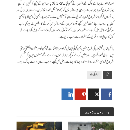
اور جو بھولے بھالے لوگ تھے انہوں نے کسی ایک کا جھنڈا پکڑ لیا اور اسی کے پیچھے آنکھیں بند کیے
چلنا شروع کر دیا. پھر جب اپنے ہی جیسے انسانوں کو سمجھنا مشکل ٹھہرا تو انسان سے دوری بنائی اور
جانوروں کو گھر لانا شروع کر دیا.تنہائی نے ستایا تو مشینوں نے ساتھ نبھایا.. کبھی ٹی وی لگایا تو کبھی
کھایا پیا.. جب اپنے مسئلے نہیں سلجھے تو دوسروں کے مسائل حل کرنے کا ایکسپرٹ بن گیا. اب
ہر کوئی مسائل حل کر رہا ہے مگر دوسروں کے تو کوئی دوسروں کو دولت کے باغ دکھا رہا ہے تو
کوئی کامیابی اور حوشخالی کے مگر اندر سے سب خالی ہے.
بالکل خالی شیشیوں کی طرح جنہیں کبھی کوئی اچھال کر ادھر پھینکتا ہے تو کبھی اُدھر مگر وہ اچھلتی رہتی
ہیں.. خالی کھوکھے ہیں. اور جنہیں کرنے کو کچھ نہ ملا تو انہوں نے بے تکے مسئلوں میں پڑ کر تقسیم
شروع کر دی. مگر اندر والا مسئلہ ویسا کا ویسا ہے، حل بھی کیسے ہو جب انسان خود سے بھاگ رہا ہو..
ٹیگز
فرار کی راہ
یہ بھی پڑھیں