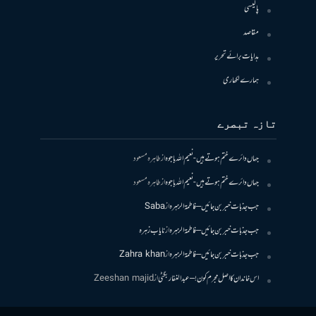
پالیسی
مقاصد
ہدایات برائے تحریر
ہمارے لکھاری
تازہ تبصرے
جہاں دائرے ختم ہوتے ہیں- نعیم اللہ باجوہ
از
طاہرہ مسعود
جہاں دائرے ختم ہوتے ہیں- نعیم اللہ باجوہ
از
طاہرہ مسعود
جب جذبات خبر بن جائیں – فاطمۃالزہرہ
از
Saba
جب جذبات خبر بن جائیں – فاطمۃالزہرہ
از
نایاب زہرہ
جب جذبات خبر بن جائیں – فاطمۃالزہرہ
از
Zahra khan
اس خاندان کا اصل مجرم کون! – عبدالغفار بگٹی
از
Zeeshan majid