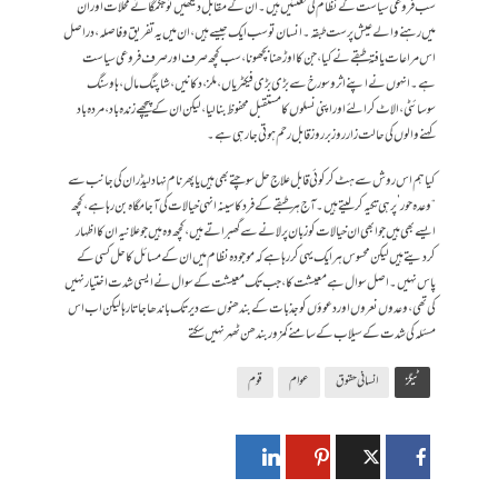
سب فروعی سیاست کے نظام کی لعنتیں ہیں۔ ان کے مقابل دیکھیں تو جگمگاتے محلات اور ان
میں رہنے والے عیش پرست طبقہ۔ انسان تو سب ایک جیسے ہیں، ان میں یہ تفریق و فاصلہ، دراصل
اس مراعات یافتہ طبقے نے کیا، جن کا اوڑھنا بچھونا، سب کچھ صرف اور صرف فروعی سیاست
ہے۔ انہوں نے اپنے اثر و سورخ سے بڑی بڑی فیکٹریاں، ملز، دکانیں، شاپنگ مال، ہاوسنگ
سوسائٹی، الاٹ کرالئے اور اپنی نسلوں کا مستقبل محفوظ بنا لیا، لیکن ان کے پیچھے زندہ باد، مردہ باد
کہنے والوں کی حالت زار روز برروز قابل رحم ہوتی جا رہی ہے۔
کیا ہم اس روش سے ہٹ کر کوئی قابل علاج حل سوچتے بھی ہیں یا پھر نام نہاد لیڈران کی جانب سے
“وعدہ حور’ پر ہی تکیہ کرلیتے ہیں۔ آج ہر طبقے کے فرد کا سینہ انہی خیالات کی آجامگاہ بن رہا ہے، کچھ
ایسے بھی ہیں جو ابھی ان خیالات کو زبان پر لانے سے گھبراتے ہیں، کچھ وہ ہیں جو علانیہ ان کا اظہار
کردیتے ہیں لیکن محسوس ہر ایک یہی کررہا ہے کہ موجودہ نظام میں ان کے مسائل کا حل کسی کے
پاس نہیں۔اصل سوال ہے معیشت کا، جب تک معیشت کے سوال نے ایسی شدت اختیار نہیں
کی تھی، وعدوں نعروں اور دعوؤں کو جذبات کے بندھنوں سے دیر تک باندھا جاتا رہا لیکن اب اس
مسئلہ کی شدت کے سیلاب کے سامنے کمزور بندھن ٹھہر نہیں سکتے
ٹیگز
انسانی حقوق
عوام
قوم