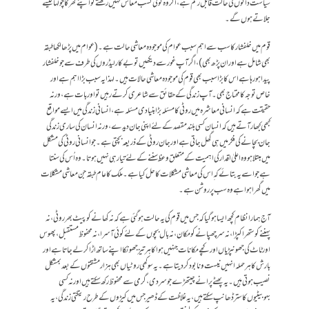
سیاست دانوں کی حالت قابل رحم ہے، اگر وہ کوئی کسب معاش نہیں رکھتے تو اپنے گھر کا چولہا کیسے
جلاتے ہوں گے۔
قوم میں خلفشار کا سب سے اہم سبب عوام کی موجودہ معاشی حالت ہے۔ (عوام میں پڑھا لکھا طبقہ
بھی شامل ہے اور ان پڑھ بھی)، اگر آپ غور سے دیکھیں تو بے کار لیڈرو ں کی طرف سے جو خلفشار
پیدا ہورہا ہے اس کا بڑا سبب بھی قوم کی موجودہ معاشی حالات ہیں۔ لہذا یہ سبب بڑا اہم ہے اور
خاص توجہ کا محتاج بھی۔ آپ زندگی کے حقائق سے شاعری کرتے رہیں تو اور بات ہے، ورنہ
حقیقت ہے کہ انسانی معاشرہ میں روٹی کا مسئلہ بڑا بنیاد ی مسئلہ ہے،انسانی زندگی میں ایسے مواقع
کبھی کبھار آتے ہیں کہ انسان کسی بلند مقصد کے لئے اپنی جان دیدے، ورنہ انسان کی ساری زندگی
جان بچانے کی فکر میں ہی گھل جاتی ہے اور جان روٹی کے ذریعہ بچتی ہے۔ جو انسانی روٹی کی مشکل
میں مبتلا ہو وہ اعلیٰ اقدارکی اہمیت کے متعلق وعظ سننے کے لئے تیار ہی نہیں ہوتا۔ وہ اُس کی سنتا
ہے جواسے یہ بتائے کہ ِاس کی معاشی مشکلات کا حل کیا ہے۔ ملک کا عام طبقہ جن معاشی مشکلات
میں گھرا ہوا ہے وہ سب پر روشن ہے۔
آج ہمارا نظام کچھ ایسا ہوگیا کہ جس میں قوم کی یہ حالت ہوگئی ہے کہ نہ کھانے کو پیٹ بھر روٹی، نہ
پہننے کو ستھرا کپڑا، نہ سر چھپانے کو مکان،نہ بال بچوں کے لئے کوئی آسرا، نہ محفوظ مستقبل، پھوس
اور ٹاٹ کی جھونپڑیاں اور کچے مکانات جنہیں ہوا کا ہر تیز جھونکا اپنے ساتھ اڑا کر لے جاتا ہے او ر
بارش کا ہر حملہ انہیں نیست و نابود کردیتا ہے۔یہ سوکھی روٹیاں بھی ہزار مشقتوں کے بعد بمشکل
نصیب ہوتی ہیں۔ یہ پھٹے پرانے چیتھڑے جو سردی، گرمی سے محفوظ رکھ سکتے ہیں اور نہ کسی
بہوبیٹیوں کا ستر ڈھانپ سکتے ہیں، یہ غلاظت کے ڈھیر جس میں کیڑوں کے طرح رینگتی زندگی، یہ