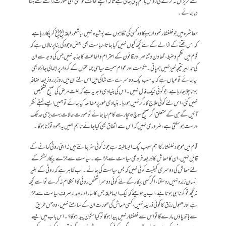
سے گریزاں نہ کرنے کی روش با اتم پائی جاتی ہے تاکہ اپنے مخالف کو کسی بھی صورت راستے سے ہٹا
دیا جائے۔
معاشرہ میں جو خلفشار نمودار ہوچکا وہ کسی کی نگاہوں سے پوشیدہ نہیں، باشعور طبقہ چیخ چیخ کر پکار رہا ہے
کہ اس فتنے کے ازالے کے لئے کچھ کیوں نہیں کیا جاتا، ریاست بھی بعض وجوہ کی بنا پر نالاں ہے کہ
قوم میں نظم و ضبط، تعاون و تناصر اور قانون کے احترام و اطاعت کا جذبہ نہیں جس کی وجہ سے ان
کی تدابیر نتیجہ خیز نہیں ہوپاتی۔ حکومت اور عوام سمیت سیاسی جماعتوں کے کردار پر اجمالی جائزہ بھی
لیا جائے تو عیاں ہے کہ یہ سب ایک دوسرے سے شاکی ہیں اس لئے ان میں روز بر روز بعد اضافہ
ہوتا چلا جارہا ہے،جو کوئی نیک فال نہیں۔ اس کی بنیادی وجہ یہ ہے کہ علت مرض کی صحیح تشخیص
نہیں گئی، اس لئے کوئی علاج کارگر نہیں ہورہا۔ بنیادی طور پر مطالعہ کیا جائے تو ہمیں ایسے طبقے نظر
آئیں گے جن کے متعلق اگر صحیح سوچ و بچار سے کام لیا جائے تو صورت حالات بہت بڑی حد تک
درست ہوسکتی ہے، ضروری نہیں کہ اس سے اتفاق بھی کیا جائے تاہم ہمیں یہ جمود توڑنا ہوگا۔
قوم میں موجود خلفشار کا اہم سبب ایک ایسا طبقہ ہے جو نہ کوئی ہنر جانتے ہیں نہ اپنی روٹی کمانے کے
قابل نہیں،ان کا معاش کا ذریعہ فروعی سیاست سے جڑا ہے۔ سیاست سے جڑے بیکار لشکر کے
لئے معاش کی دوسری کیفیت کوئی نہیں کہ بس سیاست کی جائے۔ اب ظاہر ہے کہ روٹی کے بغیر
انسان زندہ نہیں رہ سکتا، اگر کسی بیکار کے لئے کوئی دوسرا شخص روٹی کا انتظام نہ کرے تو اسے کچھ
نہ کچھ تو کرنا ہی ہوتا ہے، اب یہ سوچئے کہ ایک ایسا طبقہ جس کا سارا دار و مدار صرف سیاست سے جڑا
ہے اور حصول رزق کا کوئی ذریعہ نہیں، کسی معاش کی صورت ان کے سامنے نہیں، وہ جس طریق
سے ہاتھ پاؤں مارے گا تو اس سے خلفشار نہیں پیدا ہوگا تو کیا سکون پیدا ہوگا؟۔ اس باب میں ایسے