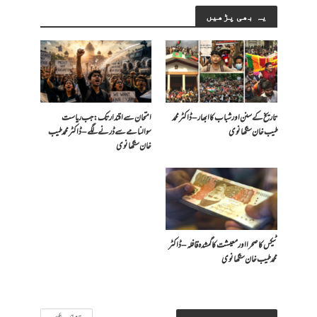
یہ بھی پڑھیں
تاریخ کے سنن اور شباب کا ابھار – ڈاکٹر محمد
امتحان سے اقتدار تک: جب ریاست
طیب خان سنگھانوی
سوالنامے سے ڈرنے لگے – ڈاکٹر محمد طیب
خان سنگھانوی
ٹیکس کا صحرا اور معیشت کا گمشدہ قافلہ – ڈاکٹر
محمد طیب خان سنگھانوی