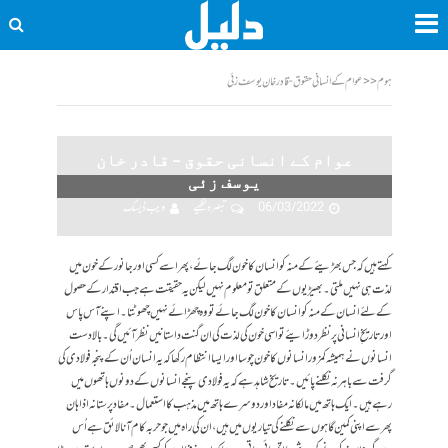
ہوم
<<
عوام کے انسانی حقوق - قادر خان یوسف زئی
عوام کے انسانی حقوق – قادر خان
یوسف زئی
06/03/2022
تبصرہ لکھیے
ویب ڈیسک
کہتے ہیں کہ جس بھڑیئے کے منہ کو انسان کا خون لگ جائے، پھر اسے کسی اور جانور کے خون میں
لذت ہی نہیں ملتی۔ بھیڑیوں کے متعلق تو معلوم نہیں لیکن یہ حقیقت ہے جب اقتدار کے حصول
کے لئے انسان کے منہ کو انسان کا خون لگ جائے تو وہ چھڑائے نہیں چھوٹتا۔اپنے آس پاس
اور تاریخ ِ انسانی پر نظر دوڑایئے تو اسی خون کی لذت کی ان گنت داستانیں نظر آئیں گی۔ بالادست
انسانوں نے ہمیشہ کمزور انسانوں کا خون چوسا اور ایسا انتظام رکھا کہ یہ انسان اُن کے پنجہ فولادی کی
گرفت سے باہر نہ نکلنے پائیں۔ تاریخ شاہد ہے کہ یہ فولادی پنجے انسانوں کے دونوں ہاتھوں میں
رہے ہیں۔ ایک ہاتھ میں مالکانہ مفاد اور دوسرے ہاتھ میں مذہب کا استعمال۔ مفاد پرستانہ اذاہان
پھر سے اپنی کمین گاہوں سے نکلنے کی تیاریوں میں ہیں، ان کی راہ میں جو حربہ کام آنا لائق ہے اُس