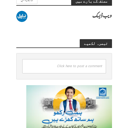
تمام تحاریر دیکھیں
مصنف کے بارے میں
ویب ڈیسک
تبصرہ لکھیے
Click here to post a comment