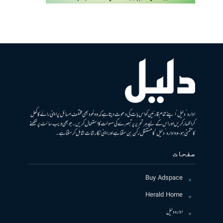
ادارہ ’دلیل‘ اپنے تمام قارئین کو اس بات کی دعوت دیتا ہے کہ وہ خود بھی مختلف مسائل پر اپنی رائے کا کھل
کر اظہار کریں اور اس کے لیے ہر تحریر پر تبصرے کی سہولت کا استعمال کریں۔ جو بھی ویب سائٹ پر لکھنے
کا متمنی ہو، وہ ادارہ ’دلیل‘ کا مستقل رکن بن سکتا ہے اور اپنی نگارشات شامل کرسکتا ہے۔
صفحات
Buy Adspace
Herald Home
ادارہ دلیل