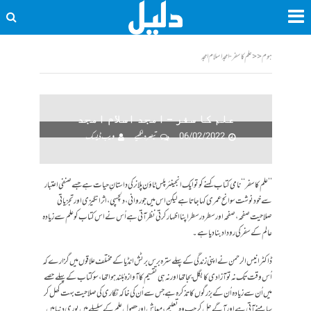
ہوم
<<
علم کا سفر - امجد اسلام امجد
علم کا سفر – امجد اسلام امجد
06/02/2022
تبصرہ لکھیے
ویب ڈیسک
’’علم کا سفر‘‘ نامی کتاب کہنے کو تو ایک انجینئر پلس ٹاؤن پلانر کی داستانِ حیات ہے جسے صنفی اعتبار
سے خودنوشت سوانح عمری کہا جاتاہے لیکن اس میں جو روانی، دلچسپی، اثر انگیزی اور تجزیاتی
صلاحیت صفحہ ،صفحہ اور سطر در سطر اپنا اظہار کرتی نظر آتی ہے اُس نے اس کتاب کو علم سے زیادہ
عالم کے سفر کی روداد بنا دیا ہے ۔
ڈاکٹر انیس الرحمن نے اپنی زندگی کے پہلے سترہ برس برٹش انڈیا کے مختلف علاقوں میں گزارے کہ
اُس وقت تک نہ تو آزادی کا بگل بجا تھا اور نہ ہی تقسیم کا آوازہ بُلند ہوا تھا، سو کتاب کے پہلے حصے
میں اُن سے زیادہ اُن کے بزرگوں کا تذکرہ ہے جس سے اُن کی خاکہ نگاری کی صلاحیت بہت کھل کر
سامنے آتی ہے اور آگے چل کر جب وہ تعلیم ، معاش اور حصولِ علم کے سلسلے میں پوری دنیا میں