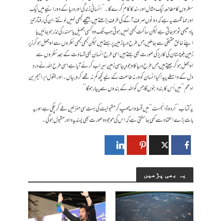
سطروں کا مطالعہ ایک مثال اور سند کا کام کرے گا۔ ’’انسانی زندگی اور دریا کے دورانیے میں ایک
اور مماثلت یہ ہے کہ دونوں صرف آگے کی طرف بڑھتے ہیں، پیچھے کبھی نہیں لوٹتے، ان کی رفتار تیز
یا دھیمی تو ہوجاتی ہے لیکن ساکت کبھی نہیں ہو تی جب تک وہ کسی جھیل یا سمندر کی نذر ہوجائیں یا
اپنے خالقِ حقیقی سے جاملیں جس طرح دریا زمین پر بہتے ہیں لیکن کبھی کبھی نظروں سے اوجھل ہوکر زیر
زمین بلوچستان کی کاریز کی صورت بھی بہتے ہیں اسی طرح انسان بھی شہادت کے بعد نظروں سے
اوجھل ہوکر جیتے ہیں جس طرح دریا کا وجود پیاسی زمین سیراب کرنے آیا ہے اسی طرح اللہ نے دردِ
دل کے واسطے پیدا کیا انسان کو ورنہ طاعت کے لیے کچھ کم نہ تھے کرو بیاں۔ اور بقول ابراہیم بن
ادھم ’’میں اُس کا بندہ بنوں گا جس کو اللہ کے بندوں سے پیار ہوگا‘‘
یہ کتاب ’’اُردو ڈائجسٹ‘‘ میں قسط وار چھپ کر مقبولیت کی بہت سی منزلیں طے کرچکی ہے اور یہ
بات بڑے اعتماد سے کہی جاسکتی ہے کہ اس کی موجودہ صورت بھی پسندیدہ اور مقبول ہوگی۔
یہ بھی پڑھیں