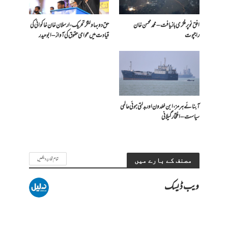
افق نو پر فکری بازیافت – محمد محسن خان
حق دو بہاولنگر تحریک، ارسلان خان خاکوانی کی
راجپوت
قیادت میں عوامی حقوق کی آواز – ابو حیدر
آبنائے ہرمز، ابن خلدون اور بدلتی ہوئی عالمی
سیاست – افتخار گیلانی
تمام تحاریر دیکھیں
مصنف کے بارے میں
ویب ڈیسک