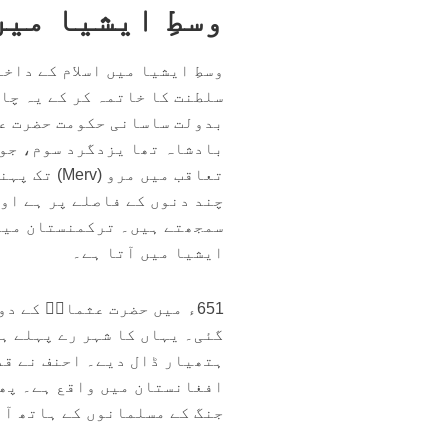
وسطِ ایشیا می
سلطنت کا خاتمہ کر کے یہ چا
بدولت ساسانی حکومت حضرت عم
بادشاہ تھا یزدگرد سوم، جو 
تعاقب میں 
چند دنوں کے فاصلے پر ہے اور
سمجھتے ہیں۔ ترکمنستان میں و
ایشیا میں آتا ہے۔
‏651ء میں حضرت عثمانؓ کے
گئی۔ یہاں کا شہر رے پہلے ہ
ہتھیار ڈال دیے۔ احنف نے قد
افغانستان میں واقع ہے۔ پھر
جنگ کے مسلمانوں کے ہاتھ آ 