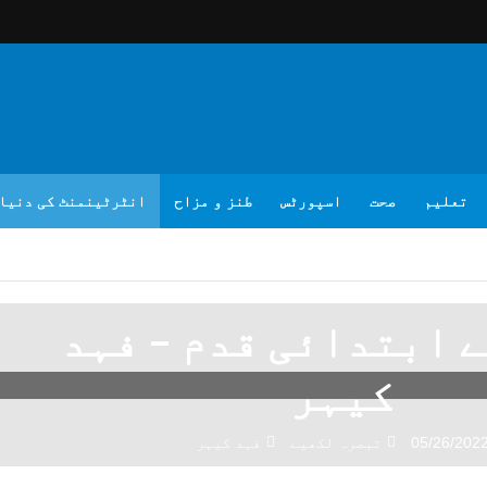
تعلیم
صحت
اسپورٹس
طنز و مزاح
انٹرٹینمنٹ کی دنیا
ے ابتدائی قدم – فہد
کیہر
05/26/202
تبصرہ لکھیے
فہد کیہر