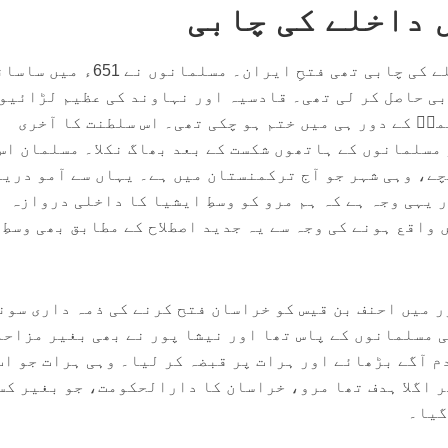
ں داخلے کی چابی
وسطِ ایشیا میں اسلام کے داخلے کی چابی تھی فتحِ ایران۔ مسلمانوں نے 651ء
بی حاصل کر لی تھی۔ قادسیہ اور نہاوند کی عظیم لڑائیو
رؓ کے دور ہی میں ختم ہو چکی تھی۔ اس سلطنت کا آخری
مسلمانوں کے ہاتھوں شکست کے بعد بھاگ نکلا۔ مسلمان اس
مرو (Merv) تک پہنچے، وہی شہر جو آج ترکمنستان میں ہے۔ یہاں سے آمو در
 یہی وجہ ہے کہ ہم مرو کو وسطِ ایشیا کا داخلی دروازہ
اقع ہونے کی وجہ سے یہ جدید اصطلاح کے مطابق بھی وسطِ
 دور میں احنف بن قیس کو خراسان فتح کرنے کی ذمہ داری سون
ی مسلمانوں کے پاس تھا اور نیشا پور نے بھی بغیر مزاحم
م آگے بڑھائے اور ہرات پر قبضہ کر لیا۔ وہی ہرات جو اب
 اگلا ہدف تھا مرو، خراسان کا دارالحکومت، جو بغیر کس
گیا۔