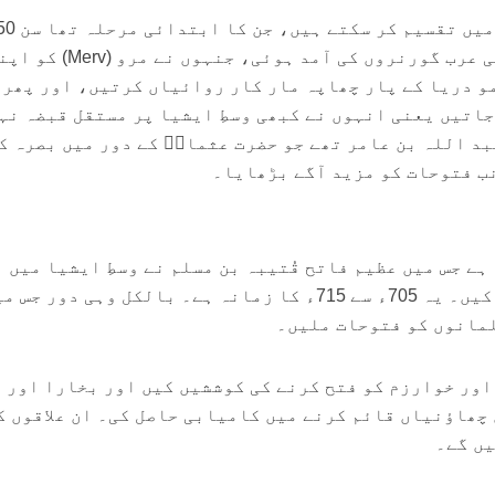
سے 705 ء تک کا۔ اس دوران کئی عرب گورنروں کی آمد ہوئی، جنہوں نے مرو (
و دریا کے پار چھاپہ مار کار روائیاں کرتیں، اور پھر
جاتیں یعنی انہوں نے کبھی وسطِ ایشیا پر مستقل قبضہ نہ
د اللہ بن عامر تھے جو حضرت عثمانؓ کے دور میں بصرہ ک
ب فتوحات کو مزید آگے بڑھایا۔
ے جس میں عظیم فاتح قُتیبہ بن مسلم نے وسطِ ایشیا میں 
اور مستقل کامیابیاں حاصل کیں۔ یہ 705ء سے 715ء کا زمانہ ہے۔ بالکل وہی دور جس
لمانوں کو فتوحات ملیں۔
ور خوارزم کو فتح کرنے کی کوششیں کیں اور بخارا اور
چھاؤنیاں قائم کرنے میں کامیابی حاصل کی۔ ان علاقوں ک
یں گے۔