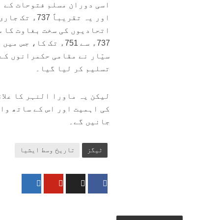
اور یہ تقریب
اتحادیوں کی سخت بغاوت کا س
737ء سے 751ء تک کا،
سیّار نے مقامی حکمرانوں کے
تسلیم کر لیا گیا۔
لیکن یہ ماورا النہر کا علاق
کی اہمیت اور اس کے ساتھ واق
جانیں گے۔
ٹیگز
تاریخ وسط ایشیا