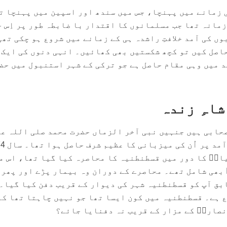
سی زمانے میں پہنچا، جس میں سندھ اور اسپین میں پہنچا ت
زمانہ تھا جب مسلمانوں کا اقتدار با ضابطہ طور پر اِس 
ں کی آمد خلافتِ راشدہ ہی کے زمانے میں شروع ہو چکی تھی
اصل کیں تو کچھ شکستیں بھی کھائیں۔ انہی دنوں کی ایک
 میں وہی مقام حاصل ہے جو ترکی کے شہر استنبول میں حض
اہِ زندہ
حابی ہیں جنہیں نبی آخر الزماں حضرت محمد صلی اللہ ع
انؓ کا دور میں قسطنطنیہ کا محاصرہ کیا گیا تھا، اس م
بھی شامل تھے۔ محاصرے کے دوران وہ بیمار پڑے اور پھر 
بق آپ کو قسطنطنیہ شہر کی دیوار کے قریب دفن کیا گیا۔
قع ہے۔ قسطنطنیہ میں کون ایسا تھا جو نہیں چاہتا تھا کہ
نصاریؓ کے مزار کے قریب نہ دفنایا جائے؟