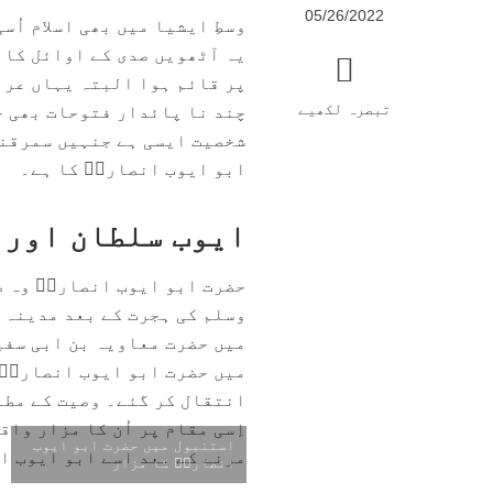
05/26/2022
وسطِ ایشیا میں بھی اسلام اُ
یہ آٹھویں صدی کے اوائل کا 
پر قائم ہوا البتہ یہاں عربو
تبصرہ لکھیے
چند نا پائدار فتوحات بھی ح
شخصیت ایسی ہے جنہیں سمرقند
ابو ایوب انصاریؓ کا ہے۔
ایوب سلطان اور ش
حضرت ابو ایوب انصاریؓ وہ ص
میں حضرت معاویہ بن ابی سفی
میں حضرت ابو ایوب انصاریؓ 
انتقال کر گئے۔ وصیت کے مطا
اِسی مقام پر اُن کا مزار وا
استنبول میں حضرت ابو ایوب
مرنے کے بعد اسے ابو ایوب ا
انصاریؓ کا مزار