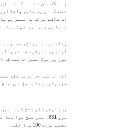
یہ علاقہ اُس زمانے کے قدرتی
تھے کہ ان پر قابو پانا اور
اس علاقے پر قابض نہیں ہو پا
دریا ہی رہی اور اس کے پار 
ہمارے ہاں ایران، عراق، ملک
لیکن وسطِ ایشیا سے تو ہماری
طور پر لوگ نہیں جانتے کہ اس
اگر یہ کہا جائے تو غلط نہی
طویل ترین فتح اصل میں وسطِ 
وسطِ ایشیا کو فتح کرنے میں
یعنی پورے 100 سال لگے۔