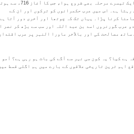
اسی دوران مسلم فتوحات کے ایک تیسرے مرحلہ بھی شروع ہوا، 
اً 737ء تک جاری رہتا ہے۔ اس میں عرب حکمرانوں کو ترکوں اور ان کے
امنا کرنا پڑا۔ یہاں تک کہ چوتھا اور آخری دور آتا ہے
 جس میں دو عرب گورنروں اسد بن عبد اللہ اور سب سے بڑھ کر نصر ا
 ساتھ مصالحت کی اور بالآخر ماورا النہر پر عرب اقتدار
ہ ہے کیا؟ یہ کون سی نہر سے آگے کی بات ہو رہی ہے؟ آمو 
ع اہم ترین تاریخی علاقوں کے بارے میں ہم اگلی قسط میں