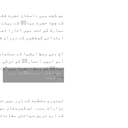
بس کچھ یہی داستان حضرت قثم 
کے چچا حضرت عباسؓ کے بیٹے 
مبارک کو لحد میں اتارا تھا
ابتدائی کوششوں کے دوران شہ
آج بھی وسطِ ایشیا کے مسلما
ابو ایوب انصاریؓ کو ترکی م
عباسؓ کو وسطِ ایشیا میں “شا
حضرت قثم ابن عباسؒ کے مزار
پیر”۔
کا گنبد
تیموری سلطنت کے دَور میں ح
مزارات بنے۔ اس قبرستان میں
کے اہم ترین سیاحتی مقامات 