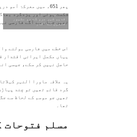
پھر 651ء میں معرکۂ آم
شکست ہوئی اور یزدگرد بھاگ 
قدیم شہر مرو کے دو مشہور
تھیں جہاں سے آگے فارسی نہی
قلعوں کے آثار
اس خطے میں فارسی بولنے وال
یہاں مکمل ایرانی اقتدار قا
حاصل نہیں کر سکے، جیسی انہ
یہ علاقہ ماورا النہر کہلات
گرد قائم تھیں تو چند پہاڑی 
تھیں جو موسم کے لحاظ سے جگہ
تھا۔
مسلم فتوحات ک