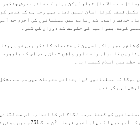
 وسائل سے مالا مال تھا، لیکن یہاں کے خانہ بدوش جنگجو 
 مکمل قبضہ کرنا آسان نہیں تھا۔ یہی وجہ ہے کہ کبھی کو
یا۔ خلافتِ راشدہ کے زمانے میں مسلمانوں کی آخری حد آمو
پہلی کوشش بنو امیہ کی حکومت کے دوران کی گئی۔
ِ شام، مصر بلکہ اسپین کی فتوحات کا ذکر بھی خوب ہوتا 
 تاریخ کا براہِ راست اور واضح تعلق ہے، اس کے باوجود 
 خطے میں اسلام کیسے آیا۔
ں ہوگا کہ مسلمانوں کی ابتدائی فتوحات میں سب سے مشکل
ایشیا ہی کی تھی۔
 مسلمانوں کو کتنا عرصہ لگا؟ اس کا اندازہ اس سے لگائی
مرو 651ء میں فتح ہوا تھا جبکہ آمو دریا کے پار آخری فیصلہ کُن ج