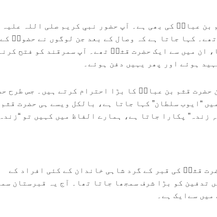
بن عباسؓ کی بھی ہے۔ آپ حضور نبیِ کریم صلی اللہ علیہ 
تھے۔ کہا جاتا ہے کہ وصال کے بعد جن لوگوں نے حضورؐ کے 
، ان میں سے ایک حضرت قثمؓ تھے۔ آپ سمرقند کو فتح کرنے
ید ہوئے اور پھر یہیں دفن ہوئے۔
ن حضرت قثم بن عباسؓ کا بڑا احترام کرتے ہیں۔ جس طرح ح
یں “ایوب سلطان” کہا جاتا ہے، بالکل ویسے ہی حضرت قثم 
ہِ زندہ” پکارا جاتا ہے، ہمارے الفاظ میں کہیں تو “زندہ
ضرت قثمؓ کی قبر کے گرد شاہی خاندان کے کئی افراد کے
 تدفین کو بڑا شرف سمجھا جاتا تھا۔ آج یہ قبرستان سم
میں سےایک ہے۔