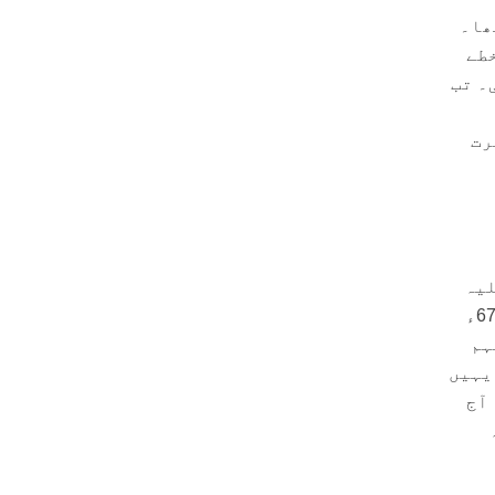
ھا۔
خطے
۔ تب
رت
لیہ
وسلم کی ہجرت کے بعد مدینہ آمد پر اُن کی میزبانی کا عظیم شرف حاصل ہوا تھا۔ سال 674ء
ہم
یہیں
 آج