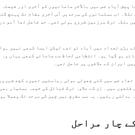
و دریا پیش آیا، جس میں بالآخر ساسانیوں کو آخری اور فیصلہ 
نکلا۔ اب مسلمانوں کی سرحدیں اُس آخری مقام تک پہنچ گئی
ں بلکہ ترک سرزمین شروع ہوتی تھی۔ حدِ فاصل تھا آمو در
ے بڑی تعداد میں آباد تو تھے لیکن ایسا کبھی نہیں ہوا
ئم ہو گیا ہو۔ انتظامی لحاظ سے ساسانی کبھی یہاں وہ 
یں ایران کے علاقوں پر حاصل تھی۔
ا تھا، جس میں کئی چھوٹی موٹی ریاستیں تھیں، کچھ شہروں
قلعوں میں۔ اِن کے علاوہ ترک قبائل کی خیمہ بستیاں بھی
 بدلتی رہتیں۔ یہ سب مشرق میں چین کی سرحد تک پھیلا ہو
ے چار مراحل