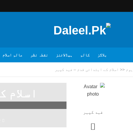
بلاگز
کالم
ہیڈلائنز
نقطہ نظر
عالم اسلام
ہوم
<<
اسلام کے ابتدائی قدم – فہد کیہر
اسلام ک
فہد کیہر
2