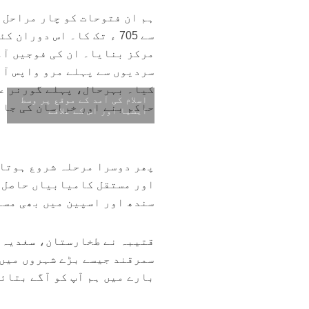
مرکز بنایا۔ ان کی فوجیں آم
سردیوں سے پہلے مرو واپس آ 
کیا۔ بہرحال، پہلے گورنر عب
اسلام کی آمد کے موقع پر وسط
حاکم بنے اور خراسان کی جان
ایشیا اور اس کے علاقے
پھر دوسرا مرحلہ شروع ہوتا ہ
سندھ اور اسپین میں بھی مس
قتیبہ نے طخارستان، سغدیہ ا
سمرقند جیسے بڑے شہروں میں 
بارے میں ہم آپ کو آگے بتائ