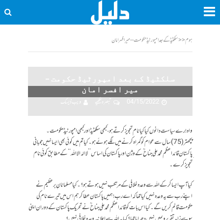
ہوم
<<
سلکٹیڈ کے بعد امپورٹیڈ حکومت – میر افسر امان
سلکٹیڈ کے بعد امپورٹیڈ حکومت –
میر افسر امان
04/15/2022
تبصرہ لکھیے
ویب ڈیسک
واہ !رے سیاست دانوں کیا کیا نام تجویز کرتے ہو، کبھی سلکٹیڈ اور کبھی امپورٹیڈ حکومت۔
پچھتر(75) سال سے عوام کو گمراہ کرنے میں لگے ہوئے ہو۔کیا تم میں کوئی بھی ایسا نہیں جو بانی
ِپاکستان قائد اعظم محمد علی جناح ؒکے وژن اور پاکستان کی اساس ’’ لاالہ الا اللہ‘‘ کے مطابق کوئی نام
تجویز کرے۔
کیا آپ ایسا کر کے اللہ سے وعدہ خلافی کے مرتکب نہیں ہوتے ہو؟۔ کیا مسلمانانِ برعظیم نے
اپنے رب سے یہ وعدہ نہیں کیا تھا کہ اے رب! ہمیں پاکستان عطا کر ہم اس میں تیرے نام کی
حکومت قائم کریں گے۔ کیا اس بات کو قائد اعظم محمد علی جناح ؒ نے تحریک پاکستان کے دوران اپنی
سو سے زاہد تقریروںمیں نہیں دھرایا تھا؟ کیا یہ اللہ سے اعلانیہ وعدہ خلافی نہیں؟