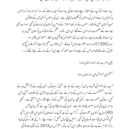
سیاست دانوںآپ نے ہمیشہ اپنے مفادات کی سیاست کو ہی سامنے رکھا۔ دانستہ اور نادانستہ طور پر
پاکستان بنانے والوں کی روحوں کو تکلیف پہنچائی ہے۔ ان کی روحوں کو بھی جن کے علاقوں
میںپاکستان نہیں بننا تھا۔ انہوں نے صرف اسلام کے نام پر پاکستان کی حمایت کی تھی ۔وہ اب بھی
بھارت کے متعصب ہندوئوں کے تعنے سن رہیں۔ قائد اعظم ؒ نے کہا تھا کہ یہ پاکستان مثل مدینہ
ریاست جو بننے جارہا ہے، ساری دنیا کے مسلمانوں کا پشتی بان ہو گا۔مسلمانوں کا تیراسو
سالہ(1300) شاندار دورحکومت وپس آئے گا۔ جس کا خواب حکیم الامت ڈاکٹرعلامہ شیخ محمد
اقبالؒ نے دیکھا تھا اور جس کے لیے وہ امت مسلمہ کو ایسے ہی ترانے سناتے رہتے تھے کہ:۔
چین و عرب ہمارا ہندوستان ہمارا
مسلم ہیں ہم وطن ہیں سارا جہاں ہمارا
آپ نے عوام کی مثبت سیاسی تربیت کے بجائے منفی تربیت کی۔ نون لیگ نے تو الیکشن ہارنے
کے بعد اسٹبلشمنٹ کے سربراہوں کے نام لے لے کر ملک کی مایا ناز فوج کے خلاف منفی باتیں
کیں ۔ بھائی یہ جمہورت ہے ۔کوئی بھی سیاسی پارٹی الیکشن کے ذریعے اقتدار میں آسکتی ہے۔ کبھی
دوسری پارٹی اور یہ سلسلہ چلاتا رہتا ہے ۔ نون لیگ اور پیپلز پارٹی آپ نے تقریبا!ً چالیس
(40)سال پاکستان پر حکومت کی ۔اگر آپ کے بعد تحریک انصاف پاکستان میں اقتدارمیں آ گئی
تھی تو کون سی قیامت ٹوت پڑنی تھی۔ انہیں پانچ سال مکمل کرنے دیتے ۔ اُس کی کارگردگی کی بنیاد
بنا کر عوام کے جاتے اور دوبارہ اقتدار میں آ جاتے۔ مگر جس دن 2018کے انتخابات کا نتیجہ