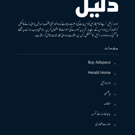
ادارہ ’دلیل‘ اپنے تمام قارئین کو اس بات کی دعوت دیتا ہے کہ وہ خود بھی مختلف مسائل پر اپنی رائے کا کھل
کر اظہار کریں اور اس کے لیے ہر تحریر پر تبصرے کی سہولت کا استعمال کریں۔ جو بھی ویب سائٹ پر لکھنے
کا متمنی ہو، وہ ادارہ ’دلیل‘ کا مستقل رکن بن سکتا ہے اور اپنی نگارشات شامل کرسکتا ہے۔
صفحات
Buy Adspace
Herald Home
ادارہ دلیل
پالیسی
مقاصد
ہدایات برائے تحریر
ہمارے لکھاری