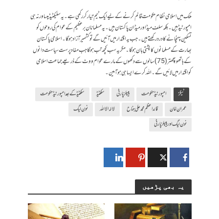
ملک میں اسلامی نظام حکومت قائم کرنے کے لیے ایک ٹیم تیار کر رکھی ہے۔ یہ سلیکٹیڈ ہیںاور نہ ہی
امپورٹیڈ ہیں۔ بلکہ سلف میڈ اور میڈ ان پاکستان ہیں۔ یہ مسلمانان برعظیم کے عوام کی روحوں کو
تسکین پہنچانے کا درد رکھتے ہیں۔ جب یہ اقتدار میں آئیں گے توکشمیر آزاد ہو گا۔ اسلامی پاکستان
بھارت کے مسلمانوں کا پشتی بان ہوگا۔ مگر یہ سب کچھ تب ہوگا جب مفاد پرست سیاست دانوں
کے ہاتھوںپچھتر (75) سالوں سے دکھوں کے مارے عوام ووٹ کے ذریعے جماعت اسلامی
کواقتدار میں لائیں گے۔ اللہ کرے ایسا ہی ہو آمین۔
ٹیگز
امپورٹیڈ حکومت
پیپلز پارٹی
سلکٹیڈ
سلکٹیڈ کے بعد امپورٹیڈ حکومت
عمران خان
قائد اعظم محمد علی جناح
لاالہ الا اللہ
نون لیگ
نون لیگ اور پیپلز پارٹی
یہ بھی پڑھیں