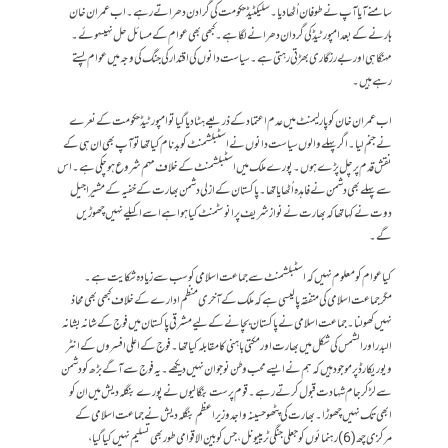
سامنے آیا آپ نے طوفان اُٹھا دیا۔ سلیکٹیڈ حکومت کی گرادن دھراتے رہے۔اب عمران خان
ہارنے کے بعد امپورٹیڈ کی گردان دھرانے لگا ہے۔ کبھی بھی عوام کے مسائل حل نہیںہوئے ۔
مہنگاہی اور بے رزگاری بھڑتی رہتی ہے۔ سیاست دانوں کی اقتدار کی جنگ کی وجہ میں عوام پستے
رہے ہیں۔
اب عمران خان کو پارلیمنٹ میں عدم اعتماد کے ذریعے ہٹا دیا گیا تو امپورٹیڈ حکومت کے نعرے
نے جنم لیا۔ اگر پہلے والوں سیاست دانوں نے اسٹبلشمنٹ کو بدنام کیا تھا تو آپ بھی ان ہی کے
نقش قدم پر چل پڑے ہوں۔پورے ملک میں اسٹبلشمنٹ کے خلاف مہم شروع ہو چکی ہے۔ اس
سے پہلے بھی دشمن نے فاہدہ اُٹھایا تھا۔پاکستان کے ازلی دشمن بھارت کے خفیہ کے مشیر اجیل
دوت نے کہا تھا کہ بھارت نے نواز شریف پر انوسٹمنٹ کیا ہوا ہے اسے اکیلے نہیں چھوڑیں
گے۔
کیا عوام کو معلوم نہیں کہ اسٹبلشمنٹ سے جماعت اسلامی کو سب سے زیادہ شکایت ہے۔
مگرجماعت اسلامی کی متفقہ پالیسی ہے کہ ملک کے آخری منظم ادارے کے خلاف کبھی بھی محاذ
نہیں کھولنا۔ جماعت اسلامی نے پاکستان بچانے کے لیے مشرقی پاکستان میں فوج کے شانہ بشانہ
البدر اور الشمس کی شکل میں بھارت اور مکتی باہنی کا مقابلہ کیا تھا۔ فوج کے اعلی افسروں کے انٹر
ویو ریکارڈ پر موجود ہیں کہ ہم نے ایسے محب وطن نوجوان نہیں دیکھے۔ یہ فوج سے آگے بڑھ کو دشمن
سے لڑ کر جام شہادت قبول کرتے رہے۔ قوم پرست بنگالیوں نے پورے بنگلہ دیش میں ان کو
ابھی تک نہیں چھوڑا۔ بھارت کی پٹھو حسینہ واجد وزیر اعظم بنگلہ دیش نے جماعت اسلامی کے
مرکزی چھ(6) رہنمائوں کو جعلی جنگی ٹریبیونل،جس کو بین الاقوامی طور بھی تسلیم نہیں کیا گیا،