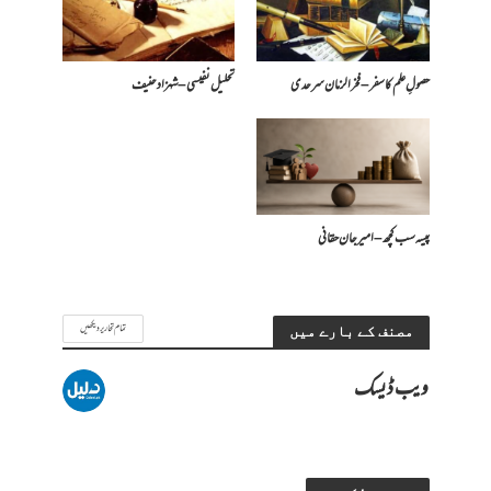
حصولِ علم کا سفر – فخرالزمان سرحدی
تحلیل نفیسی – شہزاد حنیف
پیسہ سب کچھ – امیرجان حقانی
تمام تحاریر دیکھیں
مصنف کے بارے میں
ویب ڈیسک