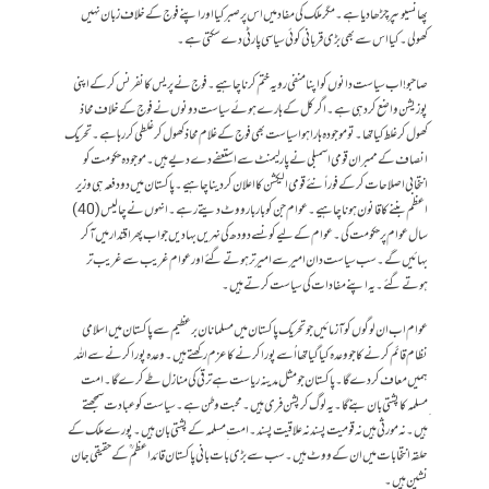
پھانسیوںپر چڑھا دیا ہے۔مگر ملک کی مفاد میں اس پر صبر کیا اور اپنے فوج کے خلاف زبان نہیں
کھولی۔ کیا اس سے بھی بڑی قربانی کوئی سیاسی پارٹی دے سکتی ہے۔
صاحبو! اب سیاست دانوں کو اپنا منفی رویہ ختم کرنا چاہیے۔ فوج نے پریس کانفرنس کرکے اپنی
پوزیشن واضع کر دہی ہے۔اگر کل کے ہارے ہوئے سیاست دونوں نے فوج کے خلاف محاذ
کھول کر غلط کیا تھا ۔ تو موجودہ ہارا ہوا سیاست بھی فوج کے غلام محاذ کھول کر غلطی کر رہا ہے۔ تحریک
انصاف کے ممبران قومی اسمبلی نے پارلیمنٹ سے استعفے دے دیے ہیں۔ موجودہ حکومت کو
انتخابی اصلاحات کر کے فوراً نئے قومی الیکشن کا اعلان کر دینا چاہیے۔ پاکستان میں دو دفعہ ہی وزیر
اعظم بننے کا قانون ہونا چاہیے ۔ عوام جن کو بار بار ووٹ دیتے رہے۔ انہوں نے چالیس (40)
سال عوام پر حکومت کی۔ عوام کے لیے کونسے دودھ کی نہریں بہادیں جو اب پھر اقتدار میں آکر
بہائیں گے۔ سب سیاست دان امیر سے امیر تر ہوتے گئے اور عوام غریب سے غریب تر
ہوتے گئے۔ یہ اپنے مفادات کی سیاست کرتے ہیں۔
عوام اب ان لوگوں کو آزمائیں جو تحریک پاکستان میں مسلمانان برعظیم سے پاکستان میں اسلامی
نظام قائم کرنے کا جو وعدہ کیا گیا تھا اُسے پورا کرنے کا عزم رکھتے ہیں۔ وعدہ پورا کرنے سے اللہ
ہمیں معاف کر دے گا۔ پاکستان جو مثل مدینہ ریاست ہے ترقی کی منازل طے کرے گا ۔ امت
ِمسلمہ کا پشتی بان بنے گا۔یہ لوگ کرپشن فری ہیں۔ محبت وطن ہے ۔ سیاست کو عبادت سمجھتے
ہیں۔نہ مورثی ہیں نہ قومیت پسندنہ علاقیت پسند۔ امت ِ مسلمہ کے پشتی بان ہیں۔پورے ملک کے
حلقہ انتخابات میں ان کے ووٹ ہیں۔ سب سے بڑی بات بانی پاکستان قائد اعظم ؒ کے حقیقی جان
نشین ہیں۔