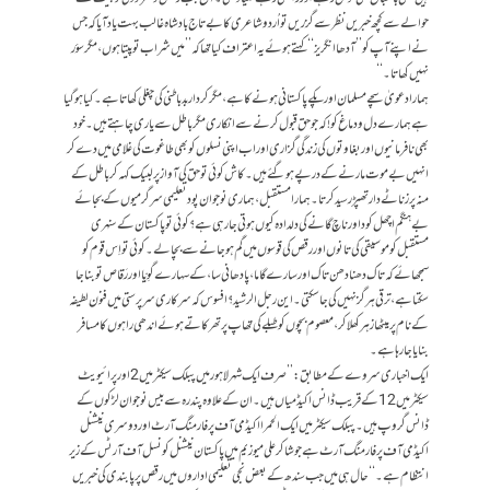
حوالے سے کچھ خبریں نظرسے گزریں تو اُردو شاعری کا بےتاج بادشاہ غالب بہت یاد آیا کہ جس
نے اپنے آپ کو ’’آدھا انگریز‘‘ کہتے ہوئے یہ اعتراف کیا تھا کہ ’’میں شراب تو پیتاہوں، مگر سؤر
نہیں کھاتا۔‘‘
ہمارا دعویٰ سچے مسلمان اور پکے پاکستانی ہونے کا ہے، مگر کردار بدباطنی کی چغلی کھاتا ہے۔ کیا ہوگیا
ہے ہمارے دل و دماغ کو! کہ جو حق قبول کرنے سے انکاری مگر باطل سے یاری چاہتے ہیں۔ خود
بھی نافرمانیوں اور بغاوتوں کی زندگی گزاری اور اب اپنی نسلوں کو بھی طاغوت کی غلامی میں دے کر
انہیں بے موت مارنے کے درپے ہوگئے ہیں۔ کاش کوئی تو حق کی آواز پر لبیک کہہ کر باطل کے
منہ پر زناٹے دار تھپڑ رسید کرتا۔ ہمارامستقبل، ہماری نوجوان پود تعلیمی سرگرمیوں کے بجائے
بےہنگم اچھل کود اور ناچ گانے کی دلدادہ کیوں ہوتی جا رہی ہے؟ کوئی تو پاکستان کے سنہری
مستقبل کو موسیقی کی تانوں اور رقص کی قوسوں میں گم ہوجانے سے بچا لے۔ کوئی تو اِس قوم کو
سمجھائے کہ تاک دھنادھن تاک اور سارے گاما، پا دھا نی سا، کے سہارے گوِیّا اور رَقاص تو بنا جا
سکتا ہے، ترقی ہرگز نہیں کی جاسکتی۔ این رجل الرشید؟ افسوس کہ سرکاری سرپرستی میں فنون لطیفہ
کے نام پر میٹھا زہر کھلا کر، معصوم بچوں کوطبلے کی تھاپ پر تھرکاتے ہوئے اندھی راہوں کا مسافر
بنایا جا رہا ہے۔
ایک اخباری سروے کے مطابق: ’’صرف ایک شہر لاہور میں پبلک سیکٹر میں 2 اور پرائیویٹ
سیکٹر میں 12 کے قریب ڈانس اکیڈمیاں ہیں۔ ان کے علاوہ پندرہ سے بیس نوجوان لڑکوں کے
ڈانس گروپ ہیں۔ پبلک سیکٹر میں ایک الحمرا اکیڈمی آف پرفارمنگ آرٹ اور دوسری نیشنل
اکیڈمی آف پرفارمنگ آرٹ ہے جو شاکر علی میوزیم میں پاکستان نیشنل کونسل آف آرٹس کے زیر
انتظام ہے ۔‘‘ حال ہی میں جب سندھ کے بعض نجی تعلیمی اداروں میں رقص پر پابندی کی خبریں