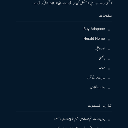
کا متمنی ہو، وہ ادارہ ’دلیل‘ کا مستقل رکن بن سکتا ہے اور اپنی نگارشات شامل کرسکتا ہے۔
صفحات
Buy Adspace
Herald Home
ادارہ دلیل
پالیسی
مقاصد
ہدایات برائے تحریر
ہمارے لکھاری
تازہ تبصرے
جہاں دائرے ختم ہوتے ہیں- نعیم اللہ باجوہ
از
طاہرہ مسعود