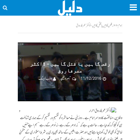
ہوم
<<
رقص گاہیں یا قتل گاہیں - ڈاکٹر عمرفاروق
رقص گاہیں یا قتل گاہیں – ڈاکٹر
عمرفاروق
11/12/2016
تبصرہ لکھیے
ویب ڈیسک
د
وغلاپن، منافقت کا دوسرانام ہے۔ دو رُخی نے معاشرہ کو تقسیم در تقسیم کرکے ہماری شناخت
ہی کو کجلا کر رکھ دیا ہے۔ حالت یہ ہے کہ ’’نہ اِدھر کے رہے، نہ اُدھرکے رہے‘‘ ہم اپنے تئیں
خالق کو بھی خوش رکھنا چاہتے ہیں اور حضرتِ ابلیس کے ساتھ بھی یاری بہ شرطِ استواری کے متمنی
ہیں یعنی باغباں بھی خوش رہے اور راضی رہے صیاد بھی۔ آج جب رقص و سرود کی تربیت کے