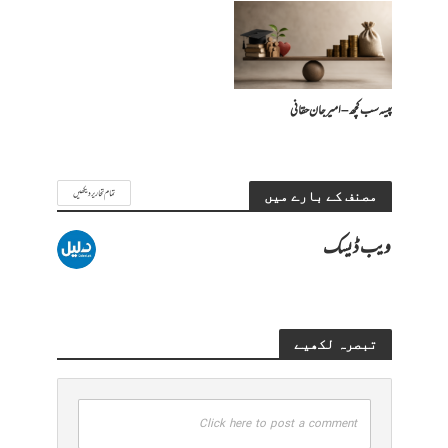
پیسہ سب کچھ – امیرجان حقانی
تمام تحاریر دیکھیں
مصنف کے بارے میں
ویب ڈیسک
تبصرہ لکھیے
Click here to post a comment