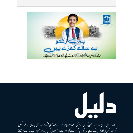
ادارہ ’دلیل‘ اپنے تمام قارئین کو اس بات کی دعوت دیتا ہے کہ وہ خود بھی مختلف مسائل پر اپنی رائے کا کھل
کر اظہار کریں اور اس کے لیے ہر تحریر پر تبصرے کی سہولت کا استعمال کریں۔ جو بھی ویب سائٹ پر لکھنے