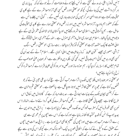
آئیں تو وزیراعلیٰ سندھ نے سختی سے نوٹس لیتے ہوئے وضاحت کرتے ہوئے کہا کہ ’’یہ پابندی
ہرگز برداشت نہیں کی جائے گی، کیونکہ موسیقی اور رقص کسی بھی آزاد معاشرے کے لیے کلیدی
حیثیت رکھتا ہے اور وہ ایسی سرگرمیوں کی حمایت جاری رکھیں گے۔‘‘ کوئی اس بھلے مانس سے
کہے کہ حضور! ہم مادر پدر آزاد معاشرہ نہیں ہیں اور نہ رقص و موسیقی ہمارے لیے کلیدی حیثیت کی
حامل ہے۔ ہم پاکستانی ہیں، اسلامی معاشرہ رکھتے ہیں اور پاکستان لاالہ الااللہ کی حکمرانی ہی کے لیے
وجود میں لایا گیا تھا۔ اسلام ہی ہماری اوّل و آخری منزل ہے۔ اللہ کے آخری رسول ﷺ نے
اپنی بعثت کا ایک مقصد آلاتِ موسیقی کو توڑنا قرار دیا تھا۔ بت سازی، موسیقی، رقص، سنگ
تراشی، مصوری جیسے’’ فنونِ لطیفہ‘‘ زمانہ جاہلیت میں اپنی انتہا پر تھے۔ اسلام آنے کے بعد اُن کی
کسی بھی درجہ میں کوئی اہمیت باقی نہیں رکھی گئی، بلکہ دین و فطرت سے انحراف پر مبنی لہوولعب کے
تمام حیلوں کا راستہ بند کر دیا گیا۔ ہم سوزوساز اور رقص و سرود کو فنِ لطیفہ قراردے کر معاشرہ کو کس
رُخ پر ڈالنا چاہتے ہیں؟
موسیقی نہ صرف بڑوں بلکہ بچوں تک پر اَثرات مرتب کرتی ہے۔ سچ کہا سیّدعلی ہجویریؒ نے کہ جو
شخص یہ کہتا ہے کہ مجھ پر موسیقی کا اثرنہیں ہوتا، وہ پاگل ہے، یا جھوٹا ہے۔ موسیقی غم و حزن سے
لے کر جنسی ہیجان تک کے جذبات ابھارتی ہے۔ حدیث مبارکہ ہے کہ’’ گانا دل میں نفاق اس
طرح اُگاتا ہے، جیسے پانی کھیتی اگاتا ہے۔‘‘ رقص کو معاشرے کی کلیدگرداننے والے رہنما ذرا اِس
خبر پر بھی غور فرمائیں کہ مغرب خود کس حد تک رقص سے گریز پا ہو رہا ہے: ’’برازیل میں والدین نے
جدید ہوپ ڈانس کو شدید تنقید کا نشانہ بنایا ہے اور کہا ہے کہ اس سے بچوں پر کم عمری سے ہی
برے اثرات مرتب ہو رہے ہیں اور بچوں کی تعلیم کا بھی حرج ہو رہا ہے۔ برازیلی عدالت میں بچوں
کے حقوق کے وکیل نے کہا ہے کہ اخلاقی طور پر یہ ایک افسوسناک امر ہے کیونکہ اس کی وجہ سے بچے