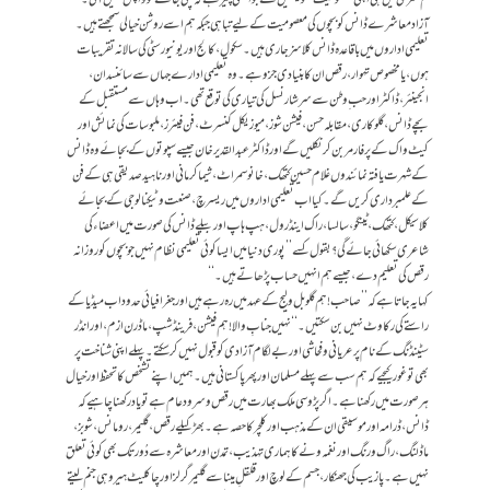
کم عمری میں ہی اپنی معصومیت کھو بیٹھیں گے جو ایسی چیز ہے کہ چلی جائے تو واپس نہیں آتی۔‘‘
آزاد معاشرے ڈانس کو بچوں کی معصومیت کے لیے تباہی جبکہ ہم اسے روشن خیالی سمجھتے ہیں۔
تعلیمی اداروں میں باقاعدہ ڈانس کلاسز جاری ہیں۔ سکول، کالج اور یونیورسٹی کی سالانہ تقریبات
ہوں، یا مخصوص تہوار، رقص ان کا بنیادی جزو ہے۔ وہ تعلیمی ادارے جہاں سے سائنسدان،
انجینئر، ڈاکٹر اور حب ِوطن سے سرشار نسل کی تیاری کی توقع تھی۔ اب وہاں سے مستقبل کے
بچے ڈانس،گلوکاری، مقابلہ حسن، فیشن شوز، میوزیکل کنسرٹ، فن فیئرز، ملبوسات کی نمائش اور
کیٹ واک کے پرفارمر بن کر نکلیں گے اور ڈاکٹر عبد القدیر خان جیسے سپوتوں کے بجائے وہ ڈانس
کے شہرت یافتہ نمائندوں غلام حسین کتھک، خانوسمراٹ، شیماکرمانی اور ناہیدصدیقی ہی کے فن
کے علمبرداری کریں گے۔ کیا اب تعلیمی اداروں میں ریسرچ، صنعت و ٹیکنالوجی کے بجائے
کلاسیکل، کتھک، ٹینگو، سالسا، راک اینڈ رول، ہپ ہاپ اور بیلے ڈانس کی صورت میں اعضاء کی
شاعری سکھائی جائے گی؟ بقول کسے ’’پوری دنیا میں ایسا کوئی تعلیمی نظام نہیں جو بچوں کو روزانہ
رقص کی تعلیم دے ، جیسے ہم انہیں حساب پڑھاتے ہیں۔‘‘
کہا یہ جاتا ہے کہ’’صاحب! ہم گلوبل ولیج کے عہد میں رہ رہے ہیں اور جغرافیائی حدود اب میڈیا کے
راستے کی رکاوٹ نہیں بن سکتیں۔‘‘ نہیں جنابِ والا! ہم فیشن، فرینڈ شپ، ماڈرن ازم، اور انڈر
سٹینڈنگ کے نام پر عریانی و فحاشی اور بےلگام آزادی کو قبول نہیں کرسکتے۔ پہلے اپنی شناخت پر
بھی تو غورکیجیے کہ ہم سب سے پہلے مسلمان اور پھر پاکستانی ہیں۔ ہمیں اپنے تشخص کا تحفظ اور خیال
ہر صورت میں رکھنا ہے۔ اگر پڑوسی ملک بھارت میں رقص و سرود عام ہے تو یاد رکھنا چاہیے کہ
ڈانس، ڈرامہ اور موسیقی ان کے مذہب اور کلچر کا حصہ ہے۔ بھڑکیلے رقص، گلیمر، رومانس، شوبز،
ماڈلنگ، راگ و رنگ اور نغمہ و نے کا ہماری تہذیب، تمدن اور معاشرہ سے دُور تک بھی کوئی تعلق
نہیں ہے۔ پازیب کی جھنکار، جسم کے لوچ اور قلقلِ مینا سے گلیمر گرلز اور چاکلیٹ ہیرو ہی جنم لیتے