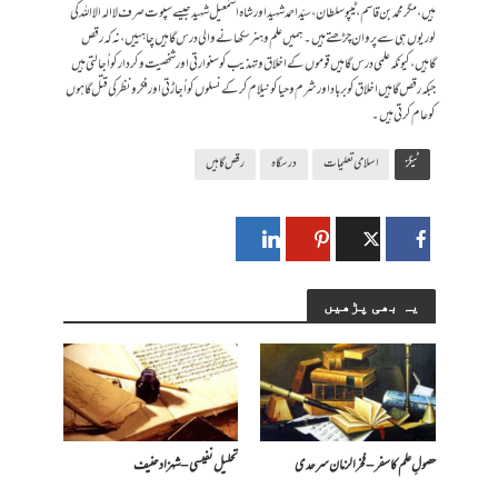
ہیں، مگر محمد بن قاسم، ٹیپوسلطان، سیّد احمد شہید اور شاہ اسمٰعیل شہید جیسے سپوت صرف لاالہ الااللہ کی
لوریوں ہی سے پروان چڑھتے ہیں۔ ہمیں علم و ہنرسکھانے والی درس گاہیں چاہییں، نہ کہ رقص
گاہیں، کیونکہ علمی درس گاہیں قوموں کے اخلاق و تہذیب کو سنوارتی اور شخصیت و کردار کو اُجالتی ہیں
جبکہ رقص گاہیں اخلاق کو برباد اور شرم و حیا کو نیلام کر کے نسلوں کو اُجاڑتی اور فکر و نظر کی قتل گاہوں
کو عام کرتی ہیں۔
ٹیگز
اسلامی تعلیمات
درسگاہ
رقص گاہیں
یہ بھی پڑھیں
حصولِ علم کا سفر – فخرالزمان سرحدی
تحلیل نفیسی – شہزاد حنیف