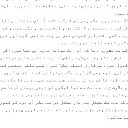
افیوں کے لیے پانچ سب سے غیر محفوظ ممالک میں سے ایک 
 ہیں۔
ل درست ہیں۔مگر پھر کس نے کہا تھا کہ آپ صحافت ہی اخت
کلرکوں ، منشیوں ، ڈاکٹروں ، انجنیروں ، مکینکوں ، کور
ہے ، کسی اشتہاری کمپنی میں ہی چلے جائیں۔کچھ اور نہی
گوں کے خط لکھنا شروع کردیں۔
س نے مشورہ دیا کہ آپ ایک میڈیا ہاؤس ہی بنائیں۔اگر آ
ے غرض ہے تو پھر میڈیا ہاؤس کے بجائے کسی صابن فیکٹری
کھول لیں ، سرکاری ٹھیکہ پکڑ لیں ، کسی ملٹی نیشنل کم
کر لیں۔کچھ بھی کر لیں۔مگر میڈیا کو تو نہ خراب کریں۔
دیں۔قوم کا غم ہے تو سیاسی جماعتیں بہت۔دین کا دکھ ہے 
 ملاوٹ زدہ صحافت سے کیا لوگوں کو ذہنی بیمار کرنا ضر
سی حکیم بن جائیں۔محنت بھی کم اور منافع بھی زیادہ۔
 کہ صحافت مشکل ہے۔ہاں مشکل تو ہے۔مگر آپ خود کو کیوں
 سے زبان بھی جل رہی ہے اور کھانا بھی نہیں چھوڑ رہے۔
م سب کو۔