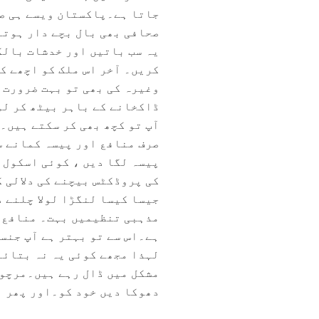
جاتا ہے۔پاکستان ویسے ہی صح
صحافی بھی بال بچے دار ہوتے
یہ سب باتیں اور خدشات بالک
کریں۔ آخر اس ملک کو اچھے 
وغیرہ کی بھی تو بہت ضرورت 
ڈاکخانے کے باہر بیٹھ کر لو
آپ تو کچھ بھی کر سکتے ہیں۔ک
صرف منافع اور پیسہ کمانے س
پیسہ لگا دیں ، کوئی اسکول 
کی پروڈکٹس بیچنے کی دلالی 
جیسا کیسا لنگڑا لولا چلنے 
مذہبی تنظیمیں بہت۔ منافع و
ہے۔اس سے تو بہتر ہے آپ جن
لہذا مجھے کوئی یہ نہ بتائے
مشکل میں ڈال رہے ہیں۔مرچوں
دھوکا دیں خود کو۔اور پھر ہ