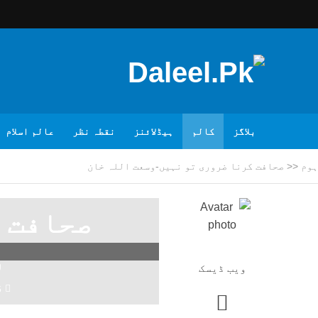
بلاگز
کالم
ہیڈلائنز
نقطہ نظر
عالم اسلام
ہوم
<<
صحافت کرنا ضروری تو نہیں-وسعت اللہ خان
صحافت ک
و
ویب ڈیسک
6