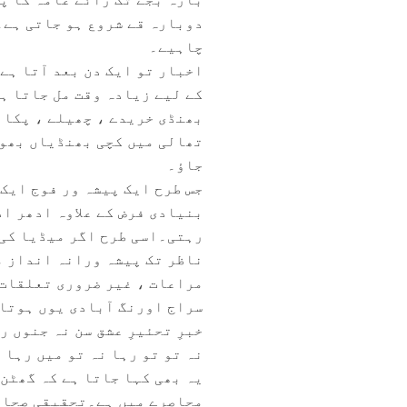
دوبارہ قے شروع ہو جاتی ہے۔
چاہیے۔
اخبار تو ایک دن بعد آتا ہ
کے لیے زیادہ وقت مل جاتا ہ
بھنڈی خریدے ، چھیلے ، پکائ
تھالی میں کچی بھنڈیاں بھوک
جاؤ۔
جس طرح ایک پیشہ ور فوج ایک 
بنیادی فرض کے علاوہ ادھر ا
رہتی۔اسی طرح اگر میڈیا کی 
ناظر تک پیشہ ورانہ انداز م
مراعات ، غیر ضروری تعلقات 
سراج اورنگ آبادی یوں ہوتا 
خبرِ تحئیرِ عشق سن نہ جنوں ر
نہ تو تو رہا نہ تو میں رہا 
یہ بھی کہا جاتا ہے کہ گھٹن
محاصرے میں ہے۔تحقیقی صحافت