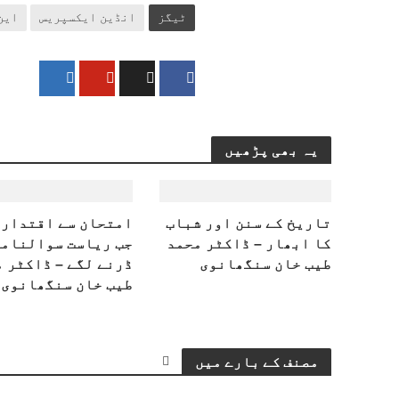
ٹیگز
انڈین ایکسپریس
این
یہ بھی پڑھیں
تاریخ کے سنن اور شباب
امتحان سے اقتدار 
کا ابھار – ڈاکٹر محمد
جب ریاست سوالنامے
طیب خان سنگھانوی
ڈرنے لگے – ڈاکٹر 
طیب خان سنگھانوی
مصنف کے بارے میں