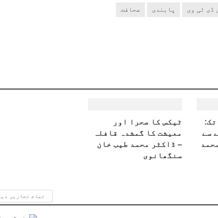
 ڈی ٹی وی
پابندی
صحافت
تک:
ٹیکس کا صحرا اور
 سے
معیشت کا گمشدہ قافلہ
محمد
– ڈاکٹر محمد طیب خان
سنگھانوی
تمام تحاریر دی