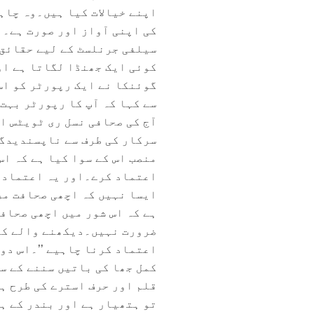
اپنے خیالات کیا ہیں۔وہ چاہت
کی اپنی آواز اور صورت ہے۔ب
سیلفی جرنلسٹ کے لیے حقائق 
کوئی ایک جھنڈا لگاتا ہے او
گوئنکا نے ایک رپورٹر کو اس
سے کہا کہ آپ کا رپورٹر بہت
آج کی صحافی نسل ری ٹویٹس ا
سرکار کی طرف سے ناپسندیدگی
منصب اس کے سوا کیا ہے کہ اس
اعتماد کرے۔اور یہ اعتماد 
ایسا نہیں کہ اچھی صحافت مر
ہے کہ اس شور میں اچھی صحاف
ضرورت نہیں۔دیکھنے والے کے 
اعتماد کرنا چاہیے ’’۔اس دو
کمل جھا کی باتیں سننے کے س
قلم اور حرف استرے کی طرح ہ
تو ہتھیار ہے اور بندر کے ہا