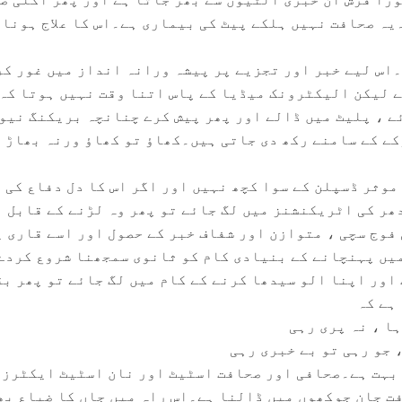
یہ صحافت نہیں ہلکے پیٹ کی بیماری ہے۔اس کا علاج ہونا
ے۔اس لیے خبر اور تجزیے پر پیشہ ورانہ انداز میں غور ک
ے لیکن الیکٹرونک میڈیا کے پاس اتنا وقت نہیں ہوتا کہ
ے ، پلیٹ میں ڈالے اور پھر پیش کرے چنانچہ بریکنگ نیو
ے کے سامنے رکھ دی جاتی ہیں۔کھاؤ تو کھاؤ ورنہ بھاڑ 
موثر ڈسپلن کے سوا کچھ نہیں اور اگر اس کا دل دفاع کی
دھر کی اٹریکنشنز میں لگ جائے تو پھر وہ لڑنے کے قابل 
فوج سچی ، متوازن اور شفاف خبر کے حصول اور اسے قاری ی
یں پہنچانے کے بنیادی کام کو ثانوی سمجھنا شروع کردے
اور اپنا الو سیدھا کرنے کے کام میں لگ جائے تو پھر ب
ہے کہ
ہا ، نہ پری رہی
، جو رہی تو بے خبری رہی
 بہت ہے۔صحافی اور صحافت اسٹیٹ اور نان اسٹیٹ ایکٹرز 
 جان جوکھوں میں ڈالنا ہے۔اس راہ میں جاں کا ضیاع بھ