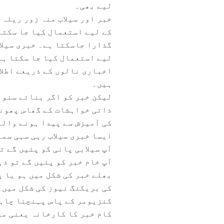
لیے بھی۔
خبر اور سیلاب منہ زور ریلہ 
کے لیے استعمال کیا جا سکتا
گذارا جاسکتا ہے۔ خبری سیلا
لیے استعمال کیا جا سکتا ہے
اخباری نالوں کے ذریعے اطلا
ہیں۔
لیکن خبر کو اگر بنائے سنوا
ذاتی خواہشات کے گھاس پھونس 
کی آمیزش سے پیدا ہونے وال
ایسا خبری سیلاب رہی سہی سم
آپ سیلابی پانی کو پئیں گے 
آپ خام خبر کو پئیں گے تو 
بھلے خبر کی شکل میں ہو یا 
کی بریکنگ نیوز کی شکل میں۔
کنزیومر کے پاس پہنچنا چاہی
کام خبر کا کارخانہ یعنی می