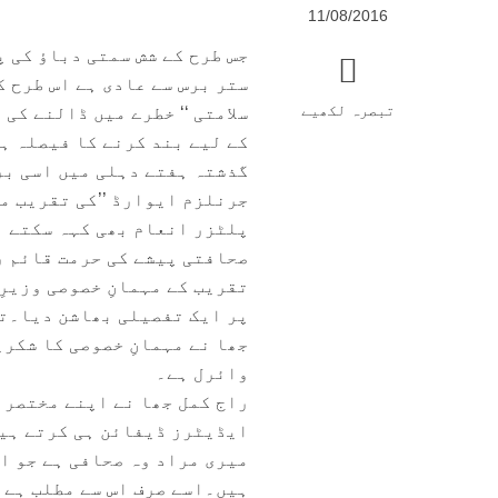
11/08/2016
جس طرح کے شش سمتی دباؤ کی 
ستر برس سے عادی ہے اس طرح ک
تبصرہ لکھیے
سلامتی ‘‘ خطرے میں ڈالنے کی 
کے لیے بند کرنے کا فیصلہ ہ
گذشتہ ہفتے دہلی میں اسی بر
جرنلزم ایوارڈ ’’کی تقریب م
پلٹزر انعام بھی کہہ سکتے ہ
صحافتی پیشے کی حرمت قائم ر
تقریب کے مہمانِ خصوصی وزیر
پر ایک تفصیلی بھاشن دیا۔تق
جھا نے مہمانِ خصوصی کا شکری
وائرل ہے۔
راج کمل جھا نے اپنے مختصر 
ایڈیٹرز ڈیفائن ہی کرتے ہیں
میری مراد وہ صحافی ہے جو اپ
ہیں۔اسے صرف اس سے مطلب ہے 