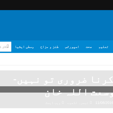
تعلیم
صحت
اسپورٹس
طنز و مزاح
وسطی ایشیا
رنا ضروری تو نہیں-
سعت اللہ خان
11/08/201
تبصرہ لکھیے
ویب ڈیسک