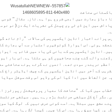
پاکستانی صحافت
ا دباؤ بھارت میں ابھی شروع ہوا ہے۔تازہ مثال ’’ قومی
پاداش میں این ڈی ٹی وی چینل کی نشریات ایک دن ( نو نومب
ے۔
س پرانے اخبار انڈین ایکسپریس کی سالانہ ’’رام ناتھ گو
نعقد ہوئی۔اس ایوارڈ کوتوقیری اعتبار سے آپ بھارت کا
یں۔انڈین ایکسپریس کے بانی کی یاد میں قائم یہ ایوار
کھنے والے گنے چنے صحافیوں کو ہی ملتا ہے۔اس بار ایو
ِ اعظم نریندر مودی تھے۔ انھوں نے گرتے ہوئے صحافتی مع
ریب کے آخر میں انڈین ایکسپریں کے چیف ایڈیٹر راج کم
ہ جن الفاظ میں ادا کیا اس کی وڈیو اس وقت سوشل میڈیا 
خطاب میں کہا کہ ’’صحافت کا معیار پروفیشنل رپورٹرز او
۔مگر آج کل سیلفی جرنلسٹ بڑھ رہے ہیں۔ سیلفی جرنلسٹ 
نے عشق میں مبتلا ہے۔اسے کوئی غرض نہیں کہ لوگ کیا سوچ
کہ وہ کیا سوچ رہا ہے۔اس کا چہرہ کیسا لگ رہا ہے۔اس کے