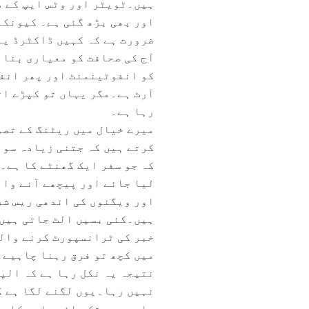
ہیں۔ٹویٹر اور وٹس ایپ کے د
اور بھی بڑھ گئی ہے۔ کیونکہ
ضرورت ہے کہ کہیں ڈاکٹرڈ یا
آج کی صحافت کو معیاری بنان
کو انفوٹینمنٹ اور پھر انفو
آرٹ ہے۔مگر یہاں تو کپڑے ا
رہا ہے۔
میرے خیال میں ریٹنگ کے تصو
کرتے ہیں کہ جتنی زیادہ سوا
کہ جو سفر ایک گھنٹے کا ہے۔ڈ
لیا جائے اور پیچھے آنے وا
اور ویگنوں کی اندھی ریس شر
ہیں۔کئی بسیں الٹ جاتی ہیں 
خبر کی ٹرانسپورٹ کرنے والے
میں کچھ تو فرق رہنا چاہیے۔
نتیجہ یہ نکل رہا ہے کہ الی
نہیں رہا۔یوں لگنے لگا ہے گ
بارہ بجے تک رائے عامہ کا پ