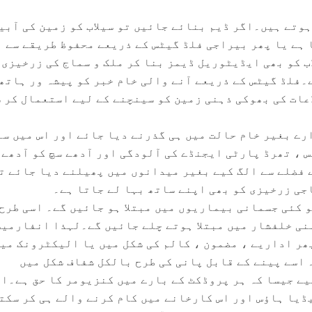
ہوتے ہیں۔اگر ڈیم بنائے جائیں تو سیلاب کو زمین کی آبی
 ہے یا پھر بیراجی فلڈ گیٹس کے ذریعے محفوظ طریقے سے
ب کو بھی ایڈیٹوریل ڈیمز بنا کر ملک و سماج کی زرخیزی 
۔فلڈ گیٹس کے ذریعے آنے والی خام خبر کو پیشہ ور ہاتھ
عات کی بھوکی ذہنی زمین کو سینچنے کے لیے استعمال کر 
رے بغیر خام حالت میں ہی گذرنے دیا جائے اور اس میں سے
، تھرڈ پارٹی ایجنڈے کی آلودگی اور آدھے سچ کو آدھے 
ے فضلے سے الگ کیے بغیر میدانوں میں پھیلنے دیا جائے ت
اجی زرخیزی کو بھی اپنے ساتھ بہا لے جاتا ہے۔
تو کئی جسمانی بیماریوں میں مبتلا ہو جائیں گے۔ اسی طرح
ذہنی خلفشار میں مبتلا ہوتے چلے جائیں گے۔لہذا انفارمی
پھر اداریے ، مضمون ، کالم کی شکل میں یا الیکٹرونک می
 اسے پینے کے قابل پانی کی طرح بالکل شفاف شکل میں
ے جیسا کہ ہر پروڈکٹ کے بارے میں کنزیومر کا حق ہے۔او
ڈیا ہاؤس اور اس کارخانے میں کام کرنے والے ہی کر سکت