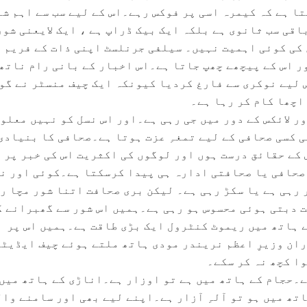
ا ہے کہ کیمرہ اسی پر فوکس رہے۔اس کے لیے سب سے اہم شے
اقی سب ثانوی ہے بلکہ ایک بیک ڈراپ ہے ، ایک لایعنی شور
کی کوئی اہمیت نہیں۔ سیلفی جرنلسٹ اپنی ذات کے فریم 
ر اس کے پیچھے چھپ جاتا ہے۔اس اخبار کے بانی رام ناتھ
 لیے نوکری سے فارغ کردیا کیونکہ ایک چیف منسٹر نے گو
 اچھا کام کر رہا ہے۔
ور لائکس کے دور میں جی رہی ہے۔اور اس نسل کو نہیں معلو
 کسی صحافی کے لیے تمغہِ عزت ہوتا ہے۔صحافی کا بنیادی
 کے حقائق درست ہوں اور لوگوں کی اکثریت اس کی خبر پر
صحافی یا صحافتی ادارہ ہی پیدا کرسکتا ہے۔کوئی اور ن
 رہی ہے یا سکڑ رہی ہے۔ لیکن بری صحافت اتنا شور مچا ر
ت دبتی ہوئی محسوس ہو رہی ہے۔ہمیں اس شور سے گھبرانے ک
ہاتھ میں ریموٹ کنٹرول ایک بڑی طاقت ہے۔ہمیں اس پر
ران وزیرِ اعظم نریندر مودی ہاتھ ملتے ہوئے چیف ایڈیٹر
وا کچھ نہ کر سکے۔
ے۔حجام کے ہاتھ میں ہے تو اوزار ہے۔اناڑی کے ہاتھ میں
تھ میں ہو تو آلہِ آزار ہے۔اپنے لیے بھی اور سامنے وال