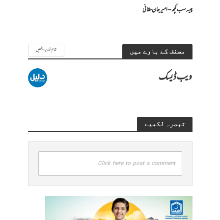
پیسہ سب کچھ – امیرجان حقانی
تمام تحاریر دیکھیں
مصنف کے بارے میں
ویب ڈیسک
تبصرہ لکھیے
Click here to post a comment