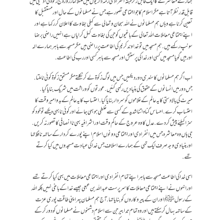
ہمارے معاشرے کا ایک قابل زکر طبقہ انفرادی زمہ داریوں میں مثئلا نماز روزہ حج زکوۃ کی ادئیگی میں
قابل قدر نظر آتا ہے مگر اسلام کا جو اجتماعی تصور ہے جس نے مسلمانوں کے حال اور مستقبل کا
تعین کرنا ہے وہاں ہم مسلمانوں نے اللہ سبحان و تعالی سے کهلی بغاوت کا اعلان کر رکها ہے اور
اپنے اجتماعی معاملات اللہ تعالی کے باغیوں کو جن کی بغاوت کهل کر ایاں ہے انہیں راضی برضا
سونپ رکهے ہیں. ہم مسجد میں تو خدا وند کریم کی اطاعت پر راضی ہیں مگر مسجد سے باہر ہمارے الہ
اور ہیں گویا مسجد میں کسی اور خدا کی پرستش اور مسجد سے باہر کسی اور رب کی اطاعت.
اب اگر ہم مسلمانوں کا سنہری دور دیکهیں جس میں لوگ زکوۃ لے کر نکلتے مگر مستحق زکوۃ کوئی نا ملتا.
جس دور میں انسانوں کے حقوق کی بنیادیں رکهی گئیں. عورتوں کو وراثت میں شریک بنا یا گیا.
میرٹ کی بالا دستی کا یہ عالم کے غلاموں کو سردار بنایا گیا. احتساب کا یہ عالم کے بدو امیر وقت کا
احتساب کرے. احساس گناہ اتنا شدید کے کسی سے غلطی ہو بهی جائے اور کوئی نا بهی دیکهے تو خود کو
سزا کیلئے پیش کردے. عدل کا وہ عروج کے حاکم وقت اور اشرافیہ بهی نا انصافی کا تصور نہ کریں.
جی ہاں وہ معاشرہ جس میں انفرادی اور اجتماعی دونوں اسلام اپنے پورے کردار کے ساتهہ نافظ تها
اور بنیادی وجہ صرف ایک تهی کے ہمارے اسلاف جس خدا کی عبادت مسجدوں میں کیا کرتے
تهے.
اسی خدا کی اطاعت مسجد سے باہر اپنے تمام انفرادی اور اجتماعی معاملات میں بهی کیا کرتے تهے
اور انہوں نے اپنے اجتماعی معاملات کا سر پرست عبداللہ بن عبعی جیسے خدا کے باغی نہیں بلکہ اللہ
کے رسول ﷺاور ان کے پیروکاروں کو بنایا تها.آج ہم مسلمان پهر اپنی طاقت پوری عزت
کے ساتهہ بہال کر سکتے ہیں اور وہ تمام تدابیر جن سے اسلام دشمنوں نے مسلمانوں کو دور کرکے