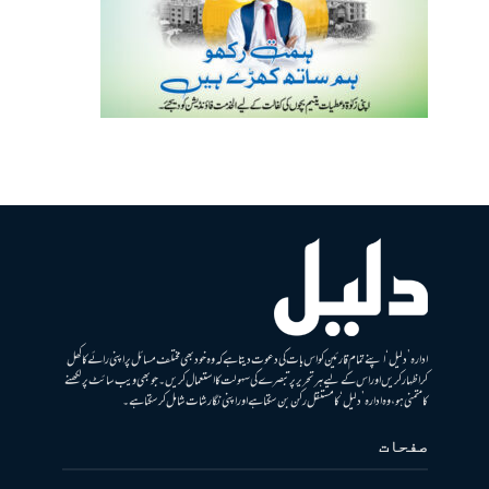
ادارہ ’دلیل‘ اپنے تمام قارئین کو اس بات کی دعوت دیتا ہے کہ وہ خود بھی مختلف مسائل پر اپنی رائے کا کھل
کر اظہار کریں اور اس کے لیے ہر تحریر پر تبصرے کی سہولت کا استعمال کریں۔ جو بھی ویب سائٹ پر لکھنے
کا متمنی ہو، وہ ادارہ ’دلیل‘ کا مستقل رکن بن سکتا ہے اور اپنی نگارشات شامل کرسکتا ہے۔
صفحات