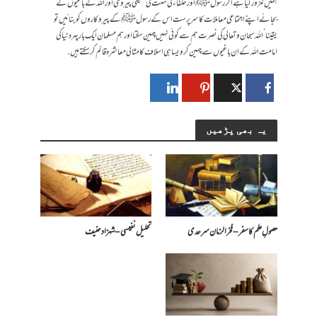
ہمیں کمزور کیا ہے اگر رسول ﷺاور خلفاء کی سنت کی حقیقی پیروی اور اللہ کے باغیوں کے
بجائے اپنے اجتماعی معاملات کا سر پرست اس کے رسولﷺ کے پیروکاروں کو بنائیں تو
یقینا’ اللہ سبحان و تعالی کی نصرت ہم سے کوئی نہیں چهین سکتا اور ہم مسلمان ایک بار پهر دنیا کی
امامت اللہ کے ان با غیوں سے چهین کر ویسا ہی اسلاف کا مثالی معاشرہ قائم کرسکتے ہیں.
یہ بھی پڑھیں
حصولِ علم کا سفر – فخرالزمان سرحدی
تحلیل نفیسی – شہزاد حنیف