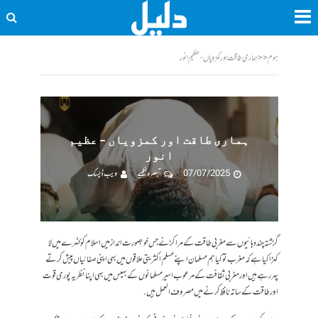
ہوم
<<
ہماری طاقت اور کمزویاں - عظیم انور
ہماری طاقت اور کمزویاں – عظیم
انور
07/07/2025
تبصرہ لکھیے
ویب ڈیسک
گزشتہ چند دہائیوں سے مغربی طاقت کے مراکز نے جس خوبصورت انداز میں اسلام کو کٹہرے میں لا
کهڑا کیا ہے کہ مغرب تو کیا ہم مسلمان اپنے مسلم اکثریتی علاقوں میں بهی اپنی صفائیاں پیش کرتے
پهر رہے ہیں اور مغربی ثقافت کے مرعوب اسیر مسلمانوں کے بهیس میں بهی اپنا نظریہ پوری قوت
اور طاقت کے ساته نافظ کرنے میں مصروف العمل ہیں.