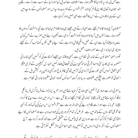
ہے جس کی بناء پر جو دنیا کا نقشہ ہمارے اسلاف نے تبدیل کیا اور دنیا کے سب سے بڑے رقبے پر
اللہ سبحان و تعالی کا دین قائم کیا تها. مگر افسوس کے تہزیب نا سپاس اور مسلمانوں کے روپ میں
ان کے پیروکاروں نے اس طاقت سے بهی ہمیں دور کردیا ہے.
مسلمان آج جہاد کا نام لینے سے بهی ڈرتے ہیں جیسے ہی جهاد کا نام لیا جاتا ہے کچه دہشت گردوں کا
تصور ہمارے زہنوں میں آجاتا اور جهاد کو دہشت گردی سے تشبیہ دینے میں مغرب نے جس کمال
سے پروپیگنڈہ کیا ہے ان کے عمل واقعی قابل داد ہے کے اپنے باطل نظریہ کو غالب کرنے کیلئے
وہ پوری ایمانداری سے مصروف العمل ہیں.
تیسرا حملہ مسلمانوں کے خاندانی نظام پر ہے.کبهی ویلنٹاءن جیسے خرافات کی کوشسیں کبهی خاندانی
منصوبہ بندی کا ریاستی و معاشرتی دبائو کبهی میڈیا کی شیطانی یلغار کہیں موباءل کمپنیوں کے فری پیکجز
کبهی حقوق نسواں کبهی عورت کی آزادی کی آڑ میں فحاشی کا فروغ اور کبهی ویمن پروٹیکشن بل کے
انتہائی خوبصورت پیکج میں ملفوف، ہر بار ٹارگٹ مسمانوں کو وہ انتہائی مظبوط خاندانی نظام ہے.
یہ مغربی اندهے ہماری آنکهیں بهی ضائع کرنا چا ہتے ہیں اور ہم پہ اپنا بوائے فرینڈ گرل فرینڈ کلچر
نافظ کرنا چاہتے ہیں جو کہ یقینا” خاندانی نظام کیلئے زہر قاتل ہے. اس امر میں ہمارے میڈیا کا کردار
یقینا” مجرمانہ ہے اور اسے لگام دینے کی اشد ضرورت ہے مگر افسوس اس میڈیا کی باگ ڈور تو انہی
طاغوطی آقاءوں کے ہاتھ میں ہے.غرض کہ تمام کمزوریوں کی جو واحد وجہ ہے وہ مسلمانوں کا اپنے
اجتماعی نظام کو ترک کرنا ہے اور دین محمدی (ص) کے حقیقی تصور سے خود کو دور کرنا ہے. آج
مسلمانوں کے انفرادی دائروں میں تو ہمیں پهر بهی اسلام کی بہتر شکل نظر آتی ہے.