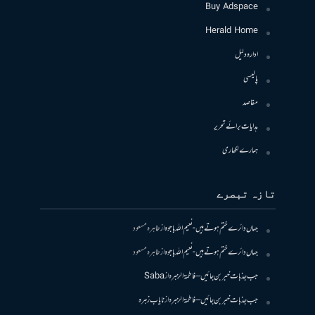
Buy Adspace
Herald Home
ادارہ دلیل
پالیسی
مقاصد
ہدایات برائے تحریر
ہمارے لکھاری
تازہ تبصرے
جہاں دائرے ختم ہوتے ہیں- نعیم اللہ باجوہ
از
طاہرہ مسعود
جہاں دائرے ختم ہوتے ہیں- نعیم اللہ باجوہ
از
طاہرہ مسعود
جب جذبات خبر بن جائیں – فاطمۃالزہرہ
از
Saba
جب جذبات خبر بن جائیں – فاطمۃالزہرہ
از
نایاب زہرہ