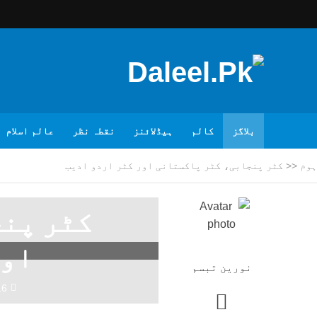
بلاگز
کالم
ہیڈلائنز
نقطہ نظر
عالم اسلام
ہوم
<<
کٹر پنجابی، کٹر پاکستانی اور کٹر اردو ادیب
کٹر پن
اور
نورین تبسم
16