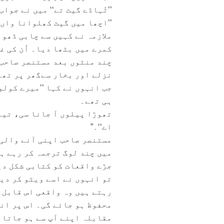
’’تُہاڈے گیٹ تے‘‘ میں نے جواب
’’اچھا میں گیٹ کھلوانا واں‘
ملازمہ نے کہیں سے چابی ڈھو
کمرے میں بٹھا دیا۔ اُن کی 
چند منٹوں بعد مستنصر صاحب آ
نزلے اور بخار سےگھر پر تھا
جب انہوں نے کہا ’’میرے کولو
ہی تھے۔
تھوڑا پیلوں آ جانا سی، تینو
اے‘‘۔”
مستنصر صاحب اپنی آنے والی 
میں چند لوگ ترجمہ کر رہے ہی
جڑے واقعات کو کتابی شکل دی
تو انہوں نے اسے ویٹو کر دیا
رہتے ہیں وہ واقعی اس قابل ہ
محفوظ ہو جائے گی۔ اس پر انہ
مقابلہ اپنے آپ سے ہو جاتا 