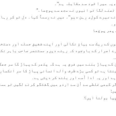
یہ میرا خود سے مقابلہ ہے‘‘۔
اُٹھنے لگا تو انہوں نے مجھ سے پوچھا۔”
ے میرے کول، رہن دیو‘‘۔ میں نے رسماً کہا۔ دل تو کر رہا 
و۔
 پھر پوچھا
وں کے ریک سے بہاؤ نکالی اور اپنے شفیق جملے اور دستخ
ے اصرار کے باوجود کہ رہنے دیں، مستنصر صاحب باہر نکل
۔
کے پہاڑ بننے میں فرق یہ ہے کہ پتھر کے پہاڑ کا سر جھک
نتا ہے تو کسی بڑے ظرف والے انسانی پہاڑ کا سر انکسار
ہے اور یہ ادا اُسے اور بلند کر دیتی ہے۔
ر کبھی غلطی سے اُن سے اردو میں گفتگو کرنے لگیں تو مس
ں:
یا بولنا ایں؟