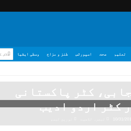
تعلیم
صحت
اسپورٹس
طنز و مزاح
وسطی ایشیا
جابی، کٹر پاکستانی
 کٹر اردو ادیب
10/31/20
تبصرہ لکھیے
نورین تبسم