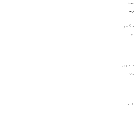
سے
..
 گھر
و
 میں
ی
نے