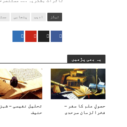
تاثرات بشکریہ ….. مستنصرح
ٹیگز
ادیب
پنجابی
مستن
یہ بھی پڑھیں
حصولِ علم کا سفر –
تحلیل نفیسی – شہز
فخرالزمان سرحدی
حنیف