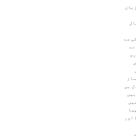
زبان
ال
ی سے
نے
ری
ں
ساز
ل ہی
ہیں
میں
یسا
 اور