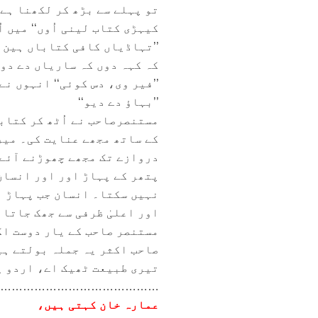
تو پہلے سے بڑھ کر لکھنا ہے،
کیہڑی کتاب لینی اُوں‘‘ میں 
’’تہاڈیاں کافی کتاباں ہین ن
کہ کہہ دوں کہ ساریاں دے دو
’’فیر وی، دس کوئی‘‘ انہوں نے
’’بہاؤ دے دیو‘‘
مستنصرصاحب نے اُٹھ کر کتاب
کے ساتھ مجھے عنایت کی۔ میر
دروازے تک مجھے چھوڑنے آئے
پتھر کے پہاڑ اور اور انسان 
نہیں سکتا۔ انسان جب پہاڑ ب
اور اعلیٰ ظرفی سے جھک جاتا 
مستنصر صاحب کے یار دوست اگ
صاحب اکثر یہ جملہ بولتے ہی
تیری طبیعت ٹھیک اے، اردو پ
……………………………………
عمارہ خان کہتی ہیں،