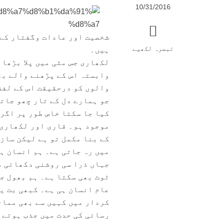
10/31/2016
شخصیت اور عادات وگفتار کے ل
تبصرہ لکھیے
ہیں۔
لکھاری جس مٹی میں پلا بڑھا 
وابستہ اس کے پڑھنے والے بھی
والوں کو درحقیقت اس کے لفظ
جو ہمارے دل کے تار چھو جات
کیا جا سکتا خاص طور پر اگر
موجود ہو۔ قاری اور لکھاری 
کے بنا مکمل تو ہے لیکن ساز 
میں رہ جاتی ہے۔ ہم انسان ہر
جہاں ذرا سی روشنی دکھائی دی
ٹوٹ بھی سکتا ہے۔ ہم بھول ج
عام انسان ہی ہے۔ کبھی بت یو
کردار میں کہیں سے بھی مماث
رسائی کی حدت میں جذب ہوتے 