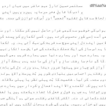
مستنصرحسین تارڑ عہدِ حاضر میں جہاں اردو 
و ادب کا قابلِ فخر سرمایہ ہیں، وہیں اپنی
حاظ سے قابلِ تقلید ”تعصب“ اور اُس کے توازن کی عمدہ مث
ہواس کی خوشبو سے کبھی فرار حاصل نہیں کر سکتا۔ اور مٹ
 اُسے اِسی طور محسوس کرتے ہیں۔ کسی لکھاری کو پسند کر
 میں اپنے دل اپنی سوچ سے قربت کی مہک آتی ہے۔ وہ لکھا
ا ہے اس ساز کی ایک جھلک دیکھنے کی خواہش سے انکار نہی
 وہ ہمارے عہد اور ہماری دنیا میں ہمارے قریب بھی کہیں
کا گم نام سا رشتہ ساز و آواز کی مانند ہے، بےشک آواز 
آواز کو چہار سو پہنچا ضرور دیتا ہے، ورنہ دل کی بات د
 رشتے ہر احساس میں بنیادی طور پر بُت پرست واقع ہوئے 
، سجدہ کر لیا۔ شخصیت کا بُت پہلی نظر یا پہلی ملاقات 
اتے ہیں کہ لکھنے والا اپنے افعال و کردار میں ہمارے ج
ں ٹوٹتا ہے جب ہم قول و فعل کا تضاد دیکھتے ہیں یا لفظ
لت دکھائی نہ دے۔ اکثر کاغذی رشتے، صوتی ہم آہنگی جب
ہیں تو خزاں رسیدہ پتوں کی طرح بےجان لگتے ہیں تو کبھی