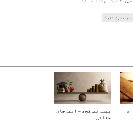
سین تارڑ ریڈرز ورلڈ
صر حسین تارڑ
اد
پیسہ سب کچھ – امیرجان
حقانی