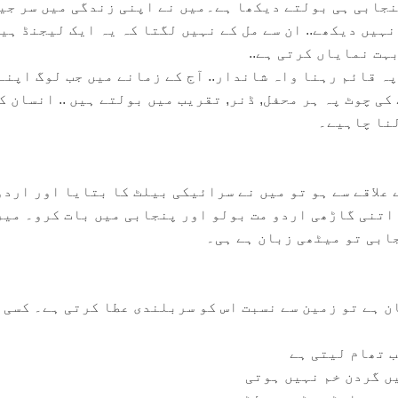
نجابی ہی بولتے دیکھا ہے۔میں نے اپنی زندگی میں سر جی
یں دیکھے.. ان سے مل کے نہیں لگتا کہ یہ ایک لیجنڈ ہیں
بہت نمایاں کرتی ہے..
ہ قائم رہنا واہ شاندار.. آج کے زمانے میں جب لوگ اپنے
ی چوٹ پہ ہر محفل, ڈنر, تقریب میں بولتے ہیں .. انسان ک
لنا چاہیے۔
علاقے سے ہو تو میں نے سرائیکی بیلٹ کا بتایا اور اردو
 اتنی گاڑھی اردو مت بولو اور پنجابی میں بات کرو۔ میر
ابی تو میٹھی زبان ہے ہی۔
ن ہے تو زمین سے نسبت اس کو سربلندی عطا کرتی ہے۔ کسی 
ب تھام لیتی ہے
ں گردن خم نہیں ہوتی