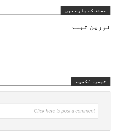
مصنف کے بارے میں
نورین تبسم
تبصرہ لکھیے
Click here to post a comment