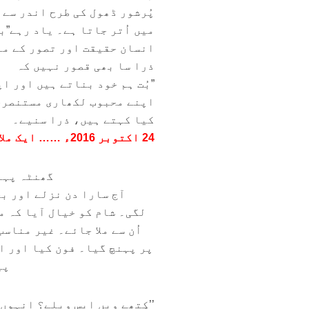
پُرشور ڈھول کی طرح اندر سے 
میں اُتر جاتا ہے۔ یاد رہے”ب
انسان حقیقت اور تصور کے ما
ذرا سا بھی قصور نہیں کہ
”بُت ہم خود بناتے ہیں اور ا
اپنے محبوب لکھاری مستنصرحس
کیا کہتے ہیں، ذرا سنیے۔
24 اکتوبر 2016ء …… ایک ملاقات ……. از سید عرفان احمد
گھنٹہ پہلے
آج سارا دن نزلے اور بخ
لگی۔ شام کو خیال آیا کہ مس
اُن سے ملا جائے۔ غیر مناس
پر پہنچ گیا۔ فون کیا اور اپ
پی
’’کِتھے ویں ایس ویلے؟ انہوں