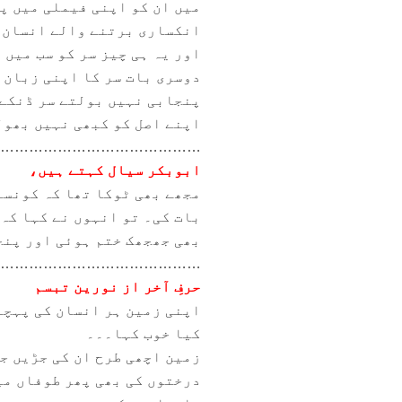
میں ان کو اپنی فیملی میں پ
انکساری برتنے والے انسان نہ
اور یہ ہی چیز سر کو سب میں 
دوسری بات سر کا اپنی زبان پ
پنجابی نہیں بولتے سر ڈنکے ک
اپنے اصل کو کبھی نہیں بھو
……………………………………
ابوبکر سیال کہتے ہیں،
مجھے بھی ٹوکا تھا کہ کونسے 
بات کی۔ تو انہوں نے کہا کہ
بھی جھجھک ختم ہوئی اور پنج
……………………………………
حرفِ آخر از نورین تبسم
اپنی زمین ہر انسان کی پہچا
کیا خوب کہا۔۔۔
زمین اچھی طرح ان کی جڑیں ج
درختوں کی بھی پھر طوفاں می