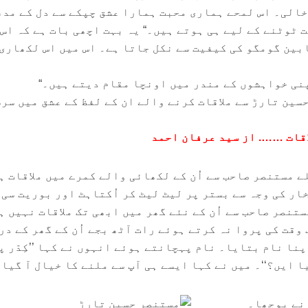
خالی۔ اس لمحے ہماری محبت ہمارا عشق چپکے سے دل کے مدف
ت ٹوٹنے کے لیے ہی ہوتے ہیں۔“ یہ بہت اچھی بات ہے کہ اس
بین گومگو کی کیفیت سے نکل جاتا ہے۔ اس میں اس لکھاری
پنی خواہشوں کے مندر میں اونچا مقام دیتے ہیں۔“
ین تارڑ سے ملاقات کرنے والے ان کے لفظ کے عشق میں سر
 مستنصر صاحب سے اُن کے لکھائی والے کمرے میں ملاقات ہ
ار کی وجہ سے بستر پر لیٹ لیٹ کر اُکتاہٹ اور بوریت سی 
تنصر صاحب سے اُن کے نئے گھر میں ابھی تک ملاقات نہیں 
ب وقت کی پروا نہ کرتے ہوئے رات آٹھ بجے اُن کے گھر کے د
نا نام بتایا۔ نام پہچانتے ہوئے انہوں نے کہا ’’کِدّر پ
ا ایں؟‘‘۔ میں نے کہا ایسے ہی آپ سے ملنے کا خیال آ گیا
 نے پوچھا۔