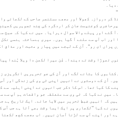
 دیا۔
‘
نڈ کر دروازہ کھولا اور مجھے مستنصر صاحب کے لکھائی وا
غیرحاضری کوغنیمت جان کر اردگرد کی چند تصویریں کھینچ
 گئے اور پہلے والا سوال دہرایا۔ میں نے کہا کہ صبح سے
 اور اب آپ سے ملنے آ گیا ہوں۔ میری بےساختہ ہنسی نکل 
ں پراں ای رو‘‘۔ اُن کے لہجے میں پیار و محبت اور مذاق ا
ں تھوڑا وقت تے دیندا۔ ھُن میرا لکھن دا ویلا ہُندا پیا
کتابوں کا بتانے لگے اور اُن کی جو تحریریں انگریزی ز
ں۔ اُن کے دوستوں نے انہیں اپنی ٹی وی کی زندگی اور اُس 
نے کا کہا تھا۔ اس کا ذکر جب انہوں نے اپنی اہلیہ سے ک
۔ میں نے کہا کہ ٹی وی سے متعلقہ جو واقعات ہم آپ سے س
یں کہ انہیں ضبطِ تحریر میں لایا جائے۔ ایک تاریخ ہے جو
وں نے کہا ’’لکھاری پر ایک ایسا وقت بھی آتا ہے جب اُس ک
ہے اور اپنے آپ سے لڑنا آسان نہیں۔ اب مجھے کچھ لکھنا 