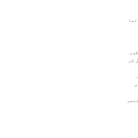
تھا
طوں
 کر
ی
تنصر