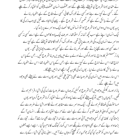
ضرورت رہی۔یہ سب ایک دوسرے کی مدد کرتے تھے اور یوں زندگی کا پہیہ چلتاتھا۔ پھرانسان
نے متمدن ہونا شروع کیا توپیشے بنتے چلے گئے اور مختلف انسان مختلف پیشوں کو اختیار کرتے چلے
گئے۔ کسی نے کپڑے بنے اور کسی نے خوراک اگائی ،کسی نے دفاع کے لیے ہتھیار بنائے
اورکسی نے رہائش کے لیے گھر تعمیر کرنے شروع کیے۔ پہیے کی ایجاد سے قبل ہی جب زندگی کا
پہیہ یوں رواں دواں ہوناشروع ہوا توانسانوں کا انحصار ایک دوسرے پر بڑھ گیا۔
ایک انسان اپنے لیے سب کچھ تنہانہ کرسکتاتھا۔ صرف ایک یاد وکاموں کے لیے اسے کسی نہ کسی
دوسرے انسان کی مددکی ضرورت پڑتی تھی۔ وہ خوراک اگر خود اگاتا تھاتوپہننے کے لیے کپڑے
اسے کسی اورسے لینے پڑتے تھے اورگھربنانے کے لیے کسی اور سے مدد لینا پڑتی تھی۔ یوں
بارٹرسسٹم کارواج بنااور لوگوں نے ادلے بدلے میں چیزیں دیناشروع کیں۔ جس کے پاس
اناج تھا،اس نے اناج کے بدلے کپڑے لے لیے،جس کے پاس ہتھیار تھا،اس نے ہتھیارکے
بدلے رہائش کاسامان لے لیا۔ یوں زندگی کاپہیہ کچھ اچھے انداز میں چلنے گا۔
اس سارے دورمیں انسان کی ضروریات بھی بڑھتی چلی گئیں اور یوں بہت سے نئے پیشے بھی وجود
میں آتے چلے گئے۔
بازار اورمارکیٹیں وجودمیں آناشروع ہوگئیں کہ جہاں سے ضروریاتِ زندگی کی اشیاء فراہم ہونے
لگیں۔ آبادیاں بڑھیں تو ایک پیشے کو ایک سے زیادہ لوگوں نے اختیار کرناشروع کردیااوریوں
مسابقت کی فضاقائم ہونے لگی۔ایک دوسرے سے مقابلہ ہونے لگا اور اشیائے ضرورت کے
خریداروں کواپنی طرف متوجہ کرنے کے لیے نت نئے حربے اختیارہونے لگے۔ انسان آگے
بڑھتا گیا۔ کاغذی کرنسی وجودمیں آئی اور بہت سے نئے انداز تجارت بھی سامنے آئے۔ تجارت کو
بڑھاوا دینے کے حربے بھی ایجادہونے لگے اور اس کومارکیٹنگ کانام دیا گیا۔ایسے ایسے جملوں
سے خریداروں کو متوجہ کیا گیاکہ جو خریدار کوکھینچ کروہاں لے آئیں۔ اپنی بنائی گئی اشیاء کے بارے