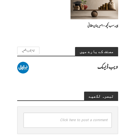
پیسہ سب کچھ – امیرجان حقانی
تمام تحاریر دیکھیں
مصنف کے بارے میں
ویب ڈیسک
تبصرہ لکھیے
Click here to post a comment