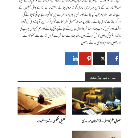
ہے۔ لہٰذا ضرورت اس امرکی ہے کہ ارباب اقتدار واہل فکرودانش اس معاملے کو سنجیدگی سے لیں
اور اشتہارات کے نام پریوں ذہن سازی کوبند کروایا جائے۔ اشتہارات بنانے والی کمپنیوں کے
لیے ضابطہ اخلاق مرتب کیاجائے اور انہیں یوں معاشرے میں فحاشی و بے حیائی پھیلانے کی
ہرگزاجازت نہ دی جائے۔بظاہر یہ معاملہ معمولی نظرآتاہے لیکن اگراس پرتوجہ نہ دی گئی تو وہ
وقت دورنہیں کہ جب ہمارا معاشرہ اخلاقی تباہی کے دہانے پرپہنچ جائے اورہم بھی اہل یورپ کی
مانند واپسی کی راہیں تلاش کرتے رہیں۔اللہ ہمارے معاشرے کو ان اثرات سے محفوظ رکھے
اورہمیں اسلام کاداعی بنائے۔آمین
یہ بھی پڑھیں
حصولِ علم کا سفر – فخرالزمان سرحدی
تحلیل نفیسی – شہزاد حنیف