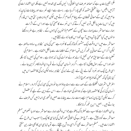
فکرانگیزبات یہ ہے کہ معاملہ صرف ان اخلاقی برائیوں تک ہی محدود نہیں ہے بلکہ ان اشتہارات کی
آڑ میں ابلیس اپنے حقیقی مقصدکوبھی پورا کررہا ہے۔ بہت سے ایسے نعرے اور پیغامات زبان زد
عام ہیں کہ جن کے معانی شیطان کے پیغام کو عام کرتے ہیں لیکن ہم مادیت پرستی میں اس قدرگم
ہیں کہ اس بات پربالکل توجہ نہیں کرتے کہ اس نعرے کا معنی کیاہے اوراس کے اثرات
ہمارے معاشرے یاہمارے بچوں کے معصوم ذہنوں پر کیا ہوں گے۔بظاہربے ضرر دکھنے
والوں میں کیامعنی پوشیدہ ہیں آپ خود اس کاجائزہ لے سکتے ہیں۔
معاشرے میں اس وقت ایک مشہور کولڈڈرنک کا نعرہ ہے ”من کی مان” بظاہریہ سادہ ساجملہ ہے
لیکن اگر اس کے معانی پرغورکریں تویہ اسلام کے احکامات سے بالکل متضادہے۔ اسلام کی
تعلیمات کے مطابق مومن نکیل ڈالے ہوئے اونٹ کی مانند ہوتاہے۔وہ من کی نہیں مانتا،بلکہ
اللہ اوراس کے رسولeکی مانتا ہے۔اگر ہر انسان من کی مانے تویہ دنیافساد کامرکزبن جائے۔
اسی طرح ایک اورنعرہ ”کھالے،پی لے،جی لے زندگی”بظاہر سادہ لیکن زندگی کامقصد اس میں
کیابتایا گیاکہ محض کھاؤپیؤاور موج اڑاؤ۔
الغرض اشر ف المخلوقات کے عہدے سے ہٹ جاؤ اور جانوروں کی سی زندگی گزارو۔اسلام نے
انسان کی زندگی کامقصد بتایاہے کہ وہ اللہ کی عبادت کرے،اس کے دین کے لیے کوشش
کرے لیکن آج زبان زدعام ایسے بہت سارے پیغامات ہمیں لاشعوری انداز میں کس طرف لے
جاتے ہیں۔ہمیں اس پر غور کرنا ہوگا۔
یہ ان اشتہارات کاسب سے خطرناک پہلو ہے جو اس وقت ہمارے معاشرے اور بالخصوص مسلم
معاشرے کو درپیش ہے۔آج مغرب کی اخلاقی صورتحال کی تباہی کا ایک بڑاسبب اس طرح کے
اشتہارات ہیں۔ مسلم معاشرے بھی اگراسی روش پر چلتے رہے تویہ تباہی ان کا بھی مقدر بن سکتی