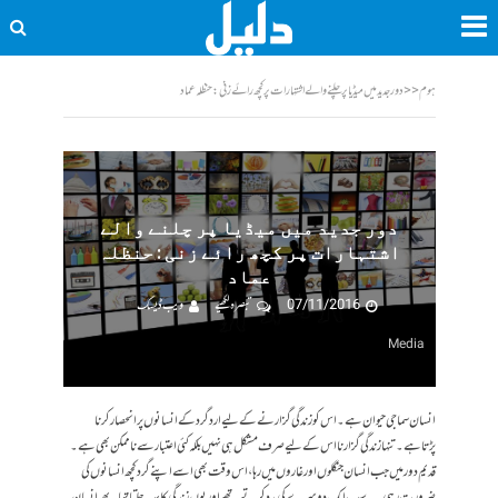
ہوم
<<
دور جدید میں میڈیا پر چلنے والے اشتہارات پر کچھ رائے زنی : حنظلہ عماد
دور جدید میں میڈیا پر چلنے والے
اشتہارات پر کچھ رائے زنی : حنظلہ
عماد
07/11/2016
تبصرہ لکھیے
ویب ڈیسک
Media
انسان سماجی حیوان ہے۔اس کو زندگی گزارنے کے لیے اردگرد کے انسانوں پرانحصارکرنا
پڑتاہے۔ تنہا زندگی گزارنا اس کے لیے صرف مشکل ہی نہیں بلکہ کئی اعتبار سے ناممکن بھی ہے۔
قدیم دور میں جب انسان جنگلوں اورغاروں میں رہا ،اس وقت بھی اسے اپنے گرد کچھ انسانوں کی