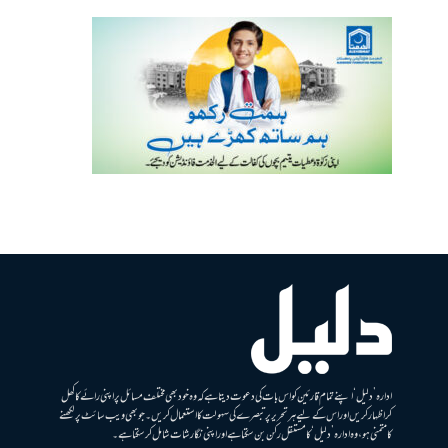
ادارہ ’دلیل‘ اپنے تمام قارئین کو اس بات کی دعوت دیتا ہے کہ وہ خود بھی مختلف مسائل پر اپنی رائے کا کھل
کر اظہار کریں اور اس کے لیے ہر تحریر پر تبصرے کی سہولت کا استعمال کریں۔ جو بھی ویب سائٹ پر لکھنے
کا متمنی ہو، وہ ادارہ ’دلیل‘ کا مستقل رکن بن سکتا ہے اور اپنی نگارشات شامل کرسکتا ہے۔