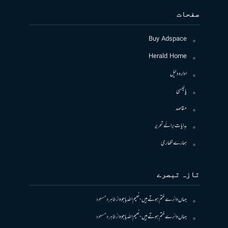
صفحات
Buy Adspace
Herald Home
ادارہ دلیل
پالیسی
مقاصد
ہدایات برائے تحریر
ہمارے لکھاری
تازہ تبصرے
جہاں دائرے ختم ہوتے ہیں- نعیم اللہ باجوہ
از
طاہرہ مسعود
جہاں دائرے ختم ہوتے ہیں- نعیم اللہ باجوہ
از
طاہرہ مسعود