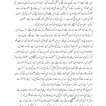
میں ایسے ایسے دعوے کیے جانے لگے کہ عقل دنگ رہ گئی۔اسی دوڑ میں جب انسان مادیت پرستی
میں الجھا تو اس کے سدا کے دشمن ابلیس نے بھی کاری وار کیا۔ اس نے لالچ،جھوٹ اوربہت
خطرناک طریقہ کوفروغ دلوایا۔ مارکیٹنگ کے نام پرپہلے پہل صرف لالچ کومدنظررکھاگیا کہ انسان
فطری طورپر حریص واقع ہواہے۔ اس کی اسی کمزوری کوپیش نظررکھتے ہوئے اسے استعمال
کیاگیا۔اپنی صناعی کو بیچنے کے لیے اس کی بنیادی کمزوریوں کوہواد ی گئی۔
بدصورت کو خوبصورت بنانے کے دعوے اورکمزور کو طاقتور بنانے کے طریقے،غریب کو امیر
کرنے کا نسخہ اور امیر کو ہفت اقلیم دلوانے کے نسخہ ہائے کیمیا سامنے آنے لگے۔یوں بات
صرف لالچ اورطمع تک محدود نہ رہی بلکہ اس میں جھوٹ بھی شامل ہوگیا اورجھوٹ بھی ایساجسے غلو
کی انتہائی بلندترین صورت قرار دیاگیا۔ اس کی کچھ مثالیں آج کے دورمیں آپ کے سامنے ہیں۔
موجودہ دور میں بہت سی کمپنیوں کے اشہارات ہماری نظروں سے گزرتے ہیں ۔ ان کے دعوؤں
کواگرپرکھا جائے تووہ اس قدر بلند و بانگ ہیں کہ حقیقت سے کہیں دورجانکلتے ہیں۔غلو کا اس قدر عالم
محض خریدارکواپنی طرف متوجہ کرنے کے لیے ہے۔ مثال کے طورپر آج انسان کو خوبصورت
بنانے کے لیے رنگا رنگ صناع اپنی صناعی کوپیش کرتے ہیں اور دعوے کچھ یوں کہ اگرآپ
کارنگ کالا ہے تووہ انتہائی سفید ہوجائے گا۔بال کمزورہیں تووہ اس قدر مضبوط ہوں گے کہ رسیاں
ان کے سامنے کمزور پڑ جائیں گی۔ لباس بنانے والے یوں گویا ہوتے ہیں کہ اس قدرخوبصورت
لباس آپ کودیں گے کہ سب کی توجہ آپ کی طرف ہو جائے گی۔
انسان کی فطری کمزوری ہے کہ اسے چاہاجانااور لوگوں کااس کی طرف متوجہ ہونابہت پسندہے۔
اس کی اسی کمزوری کویہ کمپنیاں اختیارکرتی ہیں اور پیٹ کاایندھن کمانے کے چکرمیں محرم
وغیرمحرم کی تمیزبھی کہیںپیچھے رہ جاتی ہے۔ کھلے عام صنف مخالف کومتوجہ کرنے کے حربے