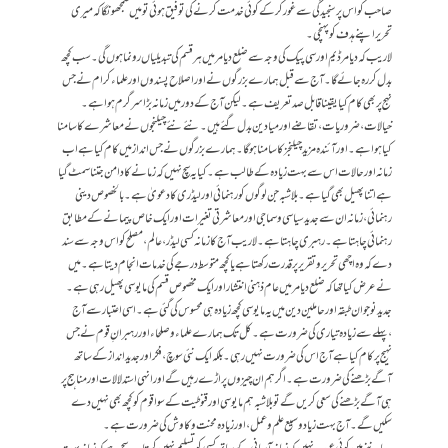
صاحب کو اس پر سنجیدگی سے غور کرکے کوئی خدمت کرنے کی توفیق ہوئی تو میں سمجھونگا کہ میری
تحریر اپنے ہدف کو پہنچی۔
لاریب کہ دیامر ڈیم اور سی پیک کی وجہ سے ضلع دیامر میں ہر قسم کی تبدیلیاں رونما ہوں‌گی۔ سب کچھ
بدل کررہ جائے گا۔آج سے قبل ہمارے بزرگوں نے اور اصلاح پسندوں اور علماء کرام نے جس
نہج پر بھی کام کیا یقینا قابل صدتعریف ہے۔ لیکن آج کے دور میں زمانہ بڑا سرگرم ہوا ہے۔
خیالات،ضروریات، تقاضے اور میادین بدل گئے ہیں۔ نئے نئے چیلنجوں نے معاشرے کا سامنا
کیا ہوا ہے۔ اور آئندہ مزید چیلنجز کا سامنا ہوگا۔ ہمارے بزرگوں نے جس انداز میں کام کیا ہے اب
زمانہ اور حالات اس سے بہت زیادہ کے طالب ہے۔کیا یہ سچ نہیں کہ زمانے کا دامن جتنا سمٹ گیا
ہے اتنا پھیل بھی گیا ہے۔ بلاشبہ جن لوگوں کو رہنمائی اور لیڈری کا دعویٰ ہے۔بالخصوص دینی
رہنمائی، زمانہ ان سے جدید سیاسی و سماجی اور معاشرتی تغیرات اور ایک خاص پیمانے کے مطابق
رہنمائی چاہتا ہے۔ رہبری چاہتا ہے۔لاریب آج کا زمانہ کسی لیڈر، عالم، مصلح کو اس وجہ سے سند
دے کہ وہ اچھی تحریر و تقریر پر قدرت رکھتا ہے یا کچھ متوسط درجے کی خدمات انجام دیتا ہے۔ میں
نے عرض کیا تھا کہ ضلع دیامر میں عام ذہنی انتشار اور ایک مخصوص قسم کی مایوسی پھیل رہی ہے۔
جدید نوجوان طبقہ اور حاملین دین میں یہ مایوسی کچھ زیادہ ہی محسوس کی گئی ہے۔ اسی اعتبار سے آج
،پہلے سے زیادہ تیاری کی ضرورت ہے۔کل تک ہمارے علماء و صلحاء اور رہبرانِ قوم نے جس
نہیج پر کام کیا ہے آج اس کی ضرورت نہیں رہی۔ بلکہ ایک نئی سوچ ، فکر اور جدیدانداز کے ساتھ
آگے بڑھنے کی ضرورت ہے۔اگر ہم ان چیزوں پر اڑے رہیں گے اور انہی استدلالات اور مناہج پر
ہی آگے بڑھنے کی سعی کریں گے تو بلاشبہ ہم مایوسی اور قنوطیت کے سوا قوم کو کچھ بھی نہیں دے
سکیں گے۔آج بہت زیاد وسیع علم و عمل، اور زیادہ محنت و کاوش کی ضرورت ہے۔