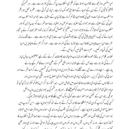
میرا ضمیر روز مجھ سے مخاطب ہوتا ہے کہ فکری انقلاب برپا کرنے کی ضرورت ہے۔ ہرقسم کی
چیلنجز کو قبول کرکے ان کے معیار کے مطابق خود کو بدلنا ہے۔ تیاری کرنی ہے۔ علم و عمل اور فکر
واسلوب اور ذہانت و سنجیدگی کا وہ معیار قائم کرنا ہے جو زبان کے اعتبار سے، جو انداز و اسلوب اور
سنجیدگی کے اعتبار سے اور مواد کے اعتبار سے غرض ہر اعتبار سے معاشرے کو ، جدید ذہن کو اور
مغلوب سماج کو متاثر کرنے والا ہو، اور اس عظیم کوشش کو دیکھ کر زمانہ خود اعتراف کرنے پر مجبور
ہوجائے کہ ایک ایسی چیز پیش کی گئی ہے جو وقت کی سب سے بڑی ضرورت ہے۔بے شک زمانہ
ہم سے ان سب چیزوں کا طالب ہے جو زمانے کی ضرورت ہے۔ اور اگر ہم نے وہ چیزیں مہیا
نہیں کی تو یاد رکھیں۔ ہم بہت پستی میں گِر جائیں گے۔
خلاصہ کلام، بدلتے اطور و افکار اور تہذیب و خیالات کا مقابلہ کرنے کے لیے سینکڑوں رجال تیار
کرنے کی ضرورت ہے جس کے لیے شاندار اور اعلی قسم کے علمی ادارے قائم کیے جانے
چاہیے۔ ایسے ادارے جن سے نکلنے والے افراد دین و دنیا دونوں کی شمعیں لے کر معاشرے اور
سماج کی رہنمائی کریں۔ سماج کی دنیاوی اور دینی و اخروی اصلاح اور درستگی ان اداروں اور
درسگاہوں کے بنیادی مقاصد و وظائف میں شامل ہوں۔خدا نخواستہ اگر اس پہلو کو نظر انداز کیا گیا تو
دیامر اپنی تمام تر افادیت اور اہمیت کوکھو بیٹھے گا۔اور پھر ہر قسم کی بدبودار چیزیں یہاں داخل
ہونگی۔پھر ان کے تعفن اور مضرات سے کوئی روک نہیں سکے گا اور پوری فضا متاثر ہوگی۔
کسی ایک گروپ کو ان تمام مشکلات کا ادراک کرتے ہوئے اٹھ کھڑا ہونا چاہیے۔اس گروپ میں
اصلاح احوال کا جذبہ ہونا چاہیے۔ کردار کی بلندگی، قلب کی درمندی، سوز دروں وافر مقدار میں موجود
ہو، اور اس کی کاوشوں اور محنتوں سے ہزاروں دل گرما جائے اور ایک درست معاشرتی انقلاب کا
آغاز ہوجائے۔ ورنہ تحریروں، تقریروں اور نعروں اور روپیہ پیسہ کی فراوانی سے اور نہ ہی نادر علمی