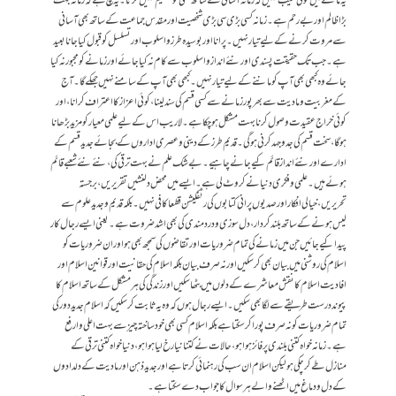
یہ ماننے میں کوئی عیب نہیں کہ زمانہ آسانی کے ساتھ کسی کو تسلیم نہیں کرتا۔یہ سچ ہے کہ زمانہ بہت
بڑا ظالم اور بے رحم ہے۔زمانہ کسی بڑی سی بڑی شخصیت اور مقدس جماعت کے ساتھ بھی آسانی
سے مروت کرنے کے لیے تیار نہیں۔پرانا اور بوسیدہ طرز و اسلوب اور تسلسل کوقبول کیا جانا بعید
ہے۔ جب تک حقیقت پسندی اور نئے انداز و اسلوب سے کام نہ کیا جائے اور زمانے کو مجبور نہ کیا
جائے وہ کبھی بھی آپ کو ماننے کے لیے تیار نہیں۔ کبھی بھی آپ کے سامنے نہیں جھکے گا۔ آج
کے مغربیت و مادیت سے بھر پور زمانے سے کسی قسم کی سند لینا، کوئی اعزا ز کا اعتراف کرانا، اور
کوئی خراج عقیدت وصول کرنا بہت مشکل ہوچکا ہے۔ لاریب اس کے لیے علمی معیار کو مزید بڑھانا
ہوگا،سخت قسم کی جدوجہد کرنی ہوگی۔ قدیم طرز کے دینی و عصری اداروں کے بجائے جدید قسم کے
ادارے اور نئے انداز قائم کیے جانے چاہیے۔ بے شک علم نے بہت ترقی کی، نئے نئے شعبے قائم
ہوئے ہیں۔علمی و فکری دنیا نے کروٹ لی ہے۔ ایسے میں محض دلنشیں تقریریں، برجستہ
تحریریں، خیالی افکار اور صدیوں پرانی کتابوں کی رٹفکیشن قطعا کافی نہیں۔ بلکہ قدیم و جدید علوم سے
لیس ہونے کے ساتھ بلند کردار، دل سوزی و دردمندی کی بھی اشد ضروت ہے۔ یعنی ایسے رجال کار
پیدا کیے جائیں جن میں زمانے کی تمام ضروریات اور تقاضوں کی سمجھ بھی ہو اور ان ضروریات کو
اسلام کی روشنی میں بیان بھی کرسکیں اور نہ صرف بیان بلکہ اسلام کی حقانیت اور قوانین اسلام اور
افادیت اسلام کانقش معاشرے کے دلوں میں بٹھا سکیں اور زندگی کی ہر مشکل کے ساتھ اسلام کا
پیوند درست طریقے سے لگا بھی سکیں۔ ایسے رجال ہوں کہ وہ یہ ثابت کرسکیں کہ اسلام جدید دور کی
تمام ضروریات کو نہ صرف پورا کرسکتا ہے بلکہ اسلام کسی بھی خود ساختہ چیز سے بہت اعلی و ارفع
ہے۔زمانہ خواہ کتنی بلندی پر فائز ہوا ہو، حالات نے کتنا نیا رخ لیا ہوا ہو،دنیا خواہ کتنی ترقی کے
منازل طے کرچکی ہو لیکن اسلام ان سب کی رہنمائی کرتا ہے اور جدید ذہن اور مادیت کے دلدادوں
کے دل و دماغ میں اٹھنے والے ہر سوال کا جواب دے سکتا ہے۔