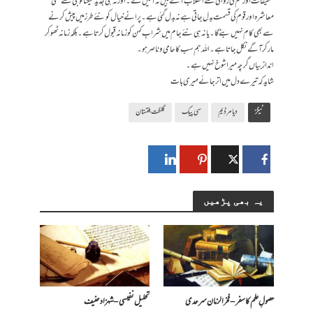
تحقیقات اور قلم کی روانی سے انقلاب آئے ہیں نہ آئیں گے۔ اور نہ ہی جدید ٹیکنالوجی سے کسی
معاشرہ اور قوم کی قسمت بدل جاتی ہےنہ بدل گئی ہے۔ پرانے خیال کو نئے طرز میں پیش کرنے
سے بھی کام نہیں بنے گا۔یا نہ ہی نئے جام میں شرابِ کہن کو زمانہ قبول کرتا ہے۔ بلکہ زمانہ ٹھوکر
مار کر آگے نکل جاتا ہے۔ اللہ ہم سب کا حامی و ناصر ہو۔
انداز بیاں گرچہ میرا شوخ نہیں ہے۔
شاید کہ تیرے دل میں اتر جائے میری بات
ٹیگز
دیامر ڈیم
سی پیک
گلگت بلتستان
یہ بھی پڑھیں
حصولِ علم کا سفر – فخرالزمان سرحدی
تحلیل نفیسی – شہزاد حنیف