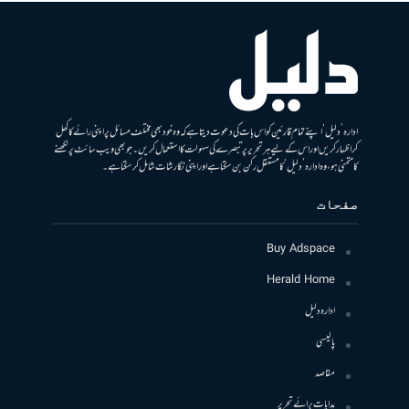
ادارہ ’دلیل‘ اپنے تمام قارئین کو اس بات کی دعوت دیتا ہے کہ وہ خود بھی مختلف مسائل پر اپنی رائے کا کھل
کر اظہار کریں اور اس کے لیے ہر تحریر پر تبصرے کی سہولت کا استعمال کریں۔ جو بھی ویب سائٹ پر لکھنے
کا متمنی ہو، وہ ادارہ ’دلیل‘ کا مستقل رکن بن سکتا ہے اور اپنی نگارشات شامل کرسکتا ہے۔
صفحات
Buy Adspace
Herald Home
ادارہ دلیل
پالیسی
مقاصد
ہدایات برائے تحریر