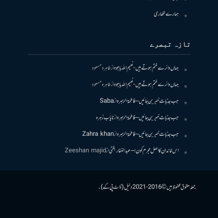
ہمارے لکھاری
تازہ تبصرے
جہاں دائرے ختم ہوتے ہیں- نعیم اللہ باجوہ
از
طاہرہ مسعود
جہاں دائرے ختم ہوتے ہیں- نعیم اللہ باجوہ
از
طاہرہ مسعود
جب جذبات خبر بن جائیں – فاطمۃالزہرہ
از
Saba
جب جذبات خبر بن جائیں – فاطمۃالزہرہ
از
نایاب زہرہ
جب جذبات خبر بن جائیں – فاطمۃالزہرہ
از
Zahra khan
اس خاندان کا اصل مجرم کون! – عبدالغفار بگٹی
از
Zeeshan majid
جملہ حقوق محفوظ ہیں © 2016-2021 دلیل (ڈاٹ پی کے)۔