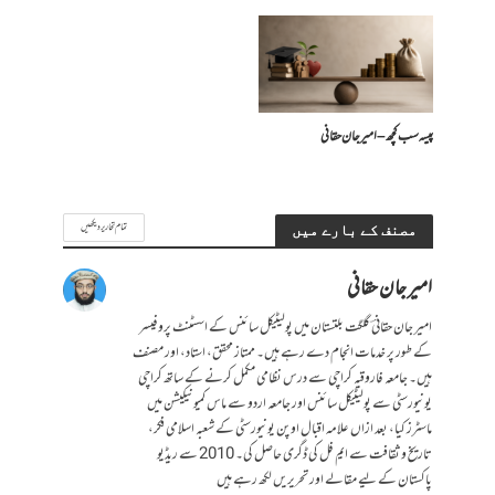
پیسہ سب کچھ – امیرجان حقانی
تمام تحاریر دیکھیں
مصنف کے بارے میں
امیر جان حقانی
امیر جان حقانیؔ گلگت بلتستان میں پولیٹیکل سائنس کے اسسٹنٹ پروفیسر
کے طور پر خدمات انجام دے رہے ہیں۔ ممتاز محقق، استاد، اور مصنف
ہیں۔ جامعہ فاروقیہ کراچی سے درس نظامی مکمل کرنے کے ساتھ کراچی
یونیورسٹی سے پولیٹیکل سائنس اور جامعہ اردو سے ماس کمیونیکیشن میں
ماسٹرز کیا، بعد ازاں علامہ اقبال اوپن یونیورسٹی کے شعبہ اسلامی فکر،
تاریخ و ثقافت سے ایم فل کی ڈگری حاصل کی۔ 2010 سے ریڈیو
پاکستان کے لیے مقالے اور تحریریں لکھ رہے ہیں