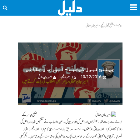
ہوم
<<
چیلنج قبول کیجیے - امیرجان حقانی
چیلنج قبول کیجیے – امیرجان حقانی
10/12/2016
تبصرہ لکھیے
امیر جان حقانی
ضلع دیامر کے
حوالے سے بہت لکھا، سینکڑوں امراض کی نشاندہی کی۔ سنجیدہ احباب نے تشخیص شدہ امراض کی
دوا کا تقاضہ کیا۔ اور جذباتی دوستوں نے حسب سابق جذبات سے ہی کام لیا۔ اور مجھے ناہنجار
ٹھہرایا۔ آج میں انتہائی اختصار کے ساتھ صرف ایک دو پہلوں کی وضاحت کیے دیتا ہوں۔ اگر کسی