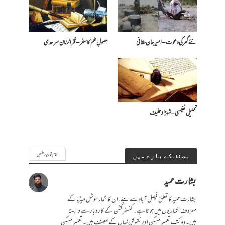
نئے گھر کی دعوت – امیرجان حقانی
حصولِ علم کا سفر – فخرالزمان سرحدی
تحلیل نفیسی – شہزاد حنیف
تمام تحاریر دیکھیں
مصنف کے بارے میں
بشارت حمید
بشارت حمید کا تعلق فیصل آباد سے ہے. ان کا شمار سوشل میڈیا کے
معروف لکھاریوں میں ہوتا ہے۔ کنسٹرکشن کے کاروبار سے وابستہ
ہیں۔ دو کتب تعمیر مسکن اور نقوش خیال کے مصنف ہیں۔ تعمیر مسکن