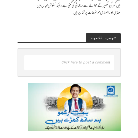
میں گھر کی تعمیر کے حوالے سے رہنمائی کی گئی ہے، جبکہ نقوش خیال میں
سماجی اور اصلاحی موضوعات پر تحاریر ہیں
تبصرہ لکھیے
Click here to post a comment