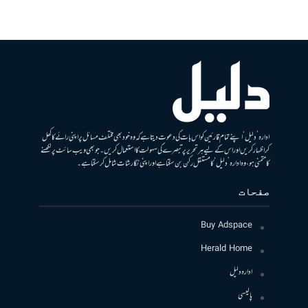
ادارہ ’دلیل‘ اپنے تمام قارئین کو اس بات کی دعوت دیتا ہے کہ وہ خود بھی مختلف مسائل پر اپنی رائے کا کھل
کر اظہار کریں اور اس کے لیے ہر تحریر پر تبصرے کی سہولت کا استعمال کریں۔ جو بھی ویب سائٹ پر لکھنے
کا متمنی ہو، وہ ادارہ ’دلیل‘ کا مستقل رکن بن سکتا ہے اور اپنی نگارشات شامل کرسکتا ہے۔
صفحات
Buy Adspace
Herald Home
ادارہ دلیل
پالیسی