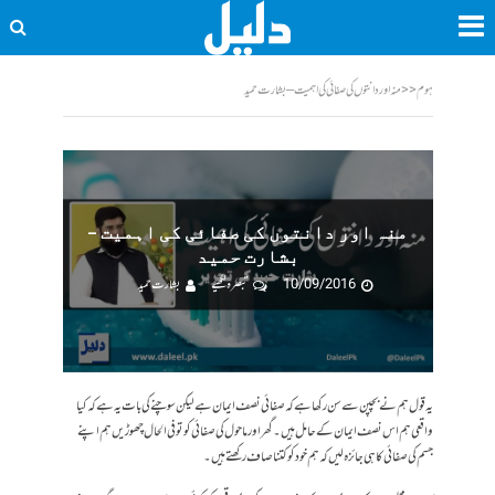
ہوم
<<
منہ اور دانتوں کی صفائی کی اہمیت – بشارت حمید
منہ اور دانتوں کی صفائی کی اہمیت –
بشارت حمید
10/09/2016
تبصرہ لکھیے
بشارت حمید
یہ قول ہم نے بچپن سے سن رکھا ہے کہ صفائی نصف ایمان ہے لیکن سوچنے کی بات یہ ہے کہ کیا
واقعی ہم اس نصف ایمان کے حامل ہیں۔ گھر اور ماحول کی صفائی کو تو فی الحال چھوڑیں ہم اپنے
جسم کی صفائی کا ہی جائزہ لیں کہ ہم خود کو کتنا صاف رکھتے ہیں۔