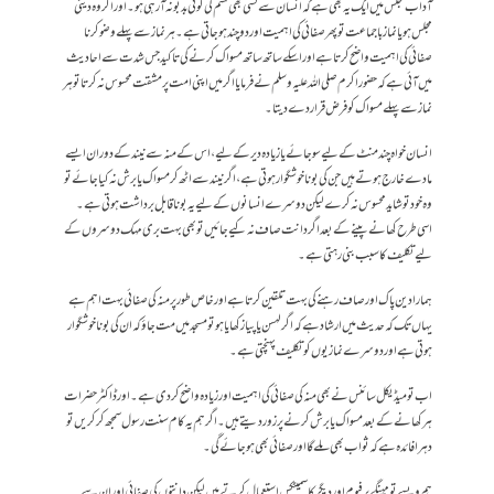
آداب مجلس میں ایک یہ بھی ہے کہ انسان سے کسی بھی قسم کی کوئی بدبو نہ آ رہی ہو۔ اور اگر وہ دینی
مجلس ہو یا نماز باجماعت تو پھر صفائی کی اہمیت اور دوچند ہو جاتی ہے۔ ہر نماز سے پہلے وضو کرنا
صفائی کی اہمیت واضح کرتا ہے اور اسکے ساتھ ساتھ مسواک کرنے کی تاکید جس شدت سے احادیث
میں آئی ہے کہ حضور اکرم صلی اللہ علیہ و سلم نے فرمایا اگر میں اپنی امت پر مشقت محسوس نہ کرتا تو ہر
نماز سے پہلے مسواک کو فرض قرار دے دیتا۔
انسان خواہ چند منٹ کے لیے سو جائے یا زیادہ دیر کے لیے، اس کے منہ سے نیند کے دوران ایسے
مادے خارج ہوتے ہیں جن کی بو ناخوشگوار ہوتی ہے، اگر نیند سے اٹھ کر مسواک یا برش نہ کیا جائے تو
وہ خود تو شاید محسوس نہ کرے لیکن دوسرے انسانوں کے لیے یہ بو ناقابل برداشت ہوتی ہے۔
اسی طرح کھانے پینے کے بعد اگر دانت صاف نہ کیے جائیں تو بھی بہت بری مہک دوسروں کے
لیے تکلیف کا سبب بنی رہتی ہے۔
ہمارا دین پاک اور صاف رہنے کی بہت تلقین کرتا ہے اور خاص طور پر منہ کی صفائی بہت اہم ہے
یہاں تک کہ حدیث میں ارشاد ہے کہ اگر لہسن یا پیاز کھایا ہو تو مسجد میں مت جاؤ کہ ان کی بو ناخوشگوار
ہوتی ہے اور دوسرے نمازیوں کو تکلیف پہنچتی ہے۔
اب تو میڈیکل سائنس نے بھی منہ کی صفائی کی اہمیت اور زیادہ واضح کر دی ہے۔ اور ڈاکٹر حضرات
ہر کھانے کے بعد مسواک یا برش کرنے پر زور دیتے ہیں۔ اگر ہم یہ کام سنت رسول سمجھ کر کریں تو
دہرا فائدہ ہے کہ ثواب بھی ملے گا اور صفائی بھی ہو جائے گی۔
ہم ویسے تو مہنگے پرفیوم اور دیگر کاسمیٹکس استعمال کرتے ہیں لیکن دانتوں کی صفائی اور ان سے