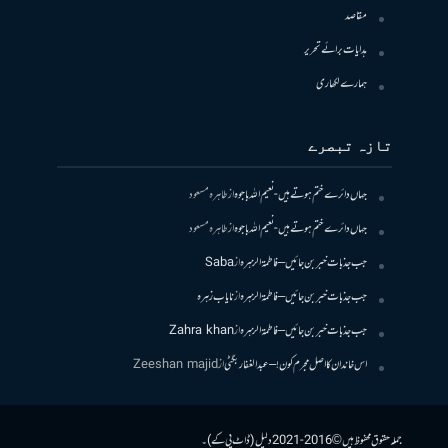
مقاصد
ہدایات برائے تحریر
ہمارے لکھاری
تازہ تبصرے
جہاں دائرے ختم ہوتے ہیں- نعیم اللہ باجوہ
از
طاہرہ مسعود
جہاں دائرے ختم ہوتے ہیں- نعیم اللہ باجوہ
از
طاہرہ مسعود
جب جذبات خبر بن جائیں – فاطمۃالزہرہ
از
Saba
جب جذبات خبر بن جائیں – فاطمۃالزہرہ
از
نایاب زہرہ
جب جذبات خبر بن جائیں – فاطمۃالزہرہ
از
Zahra khan
اس خاندان کا اصل مجرم کون! – عبدالغفار بگٹی
از
Zeeshan majid
جملہ حقوق محفوظ ہیں © 2016-2021 دلیل (ڈاٹ پی کے)۔