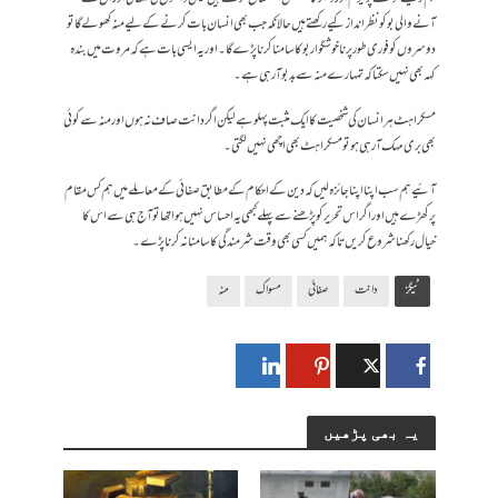
آنے والی بو کو نظر انداز کیے رکھتے ہیں حالانکہ جب بھی انسان بات کرنے کے لیے منہ کھولے گا تو
دوسروں کو فوری طور پر ناخوشگوار بو کا سامنا کرنا پڑے گا۔ اور یہ ایسی بات ہے کہ مروت میں بندہ
کہہ بھی نہیں سکتا کہ تمہارے منہ سے بدبو آ رہی ہے۔
مسکراہٹ ہر انسان کی شخصیت کا ایک مثبت پہلو ہے لیکن اگر دانت صاف نہ ہوں اور منہ سے کوئی
بھی بری مہک آ رہی ہو تومسکراہٹ بھی اچھی نہیں لگتی۔
آئیے ہم سب اپنا اپنا جائزہ لیں کہ دین کے احکام کے مطابق صفائی کے معاملے میں ہم کس مقام
پر کھڑے ہیں اور اگر اس تحریر کو پڑھنے سے پہلے کبھی یہ احساس نہیں ہوا تھا تو آج ہی سےاس کا
خیال رکھنا شروع کریں تاکہ ہمیں کسی بھی وقت شرمندگی کا سامنا نہ کرنا پڑے۔
ٹیگز
دانت
صفائی
مسواک
منہ
یہ بھی پڑھیں