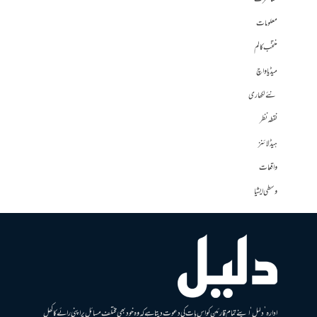
معلومات
منتخب کالم
میڈیا واچ
نئے لکھاری
نقطہ نظر
ہیڈلائنز
واقعات
وسطی ایشیا
ادارہ ’دلیل‘ اپنے تمام قارئین کو اس بات کی دعوت دیتا ہے کہ وہ خود بھی مختلف مسائل پر اپنی رائے کا کھل