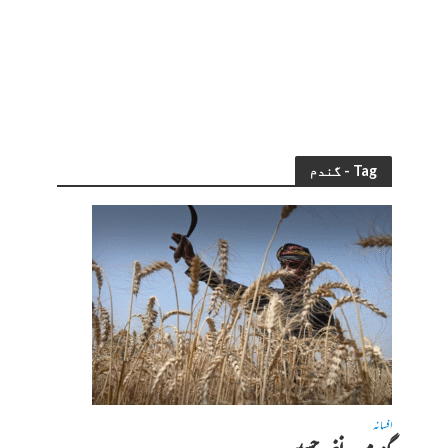
Tag - گندم
افسانہ