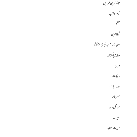
تازہ ترین خبریں
تبصرہ کتب
تعلیم
ٹیکنالوجی
خطبہ جمعہ مسجد نبوی ﷺ
دفاع پاکستان
دلیل
دینیات
روحانیات
سفرنامہ
سوشل میڈیا
سیرت
سیرت صحابہ