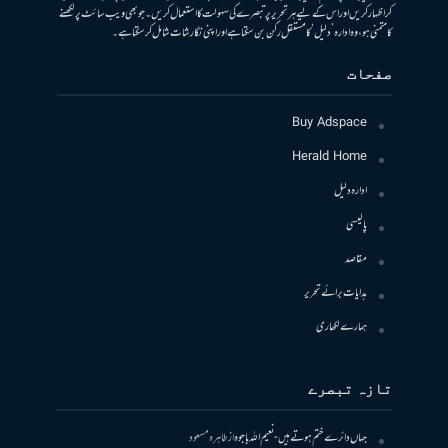
کر اظہار کریں اور اس کے لیے ہر تحریر پر تبصرے کی سہولت کا استعمال کریں۔ جو بھی ویب سائٹ پر لکھنے
کا متمنی ہو، وہ ادارہ ’دلیل‘ کا مستقل رکن بن سکتا ہے اور اپنی نگارشات شامل کرسکتا ہے۔
صفحات
Buy Adspace
Herald Home
ادارہ دلیل
پالیسی
مقاصد
ہدایات برائے تحریر
ہمارے لکھاری
تازہ تبصرے
جہاں دائرے ختم ہوتے ہیں- نعیم اللہ باجوہ
از
طاہرہ مسعود