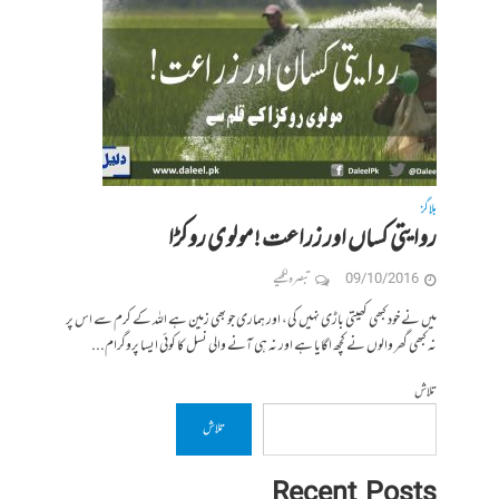
بلاگز
روایتی کساں اور زراعت ! مولوی روکڑا
09/10/2016
تبصرہ لکھیے
میں نے خود کبھی کھیتی باڑی نہیں کی، اور ہماری جو بھی زمین ہے اللہ کے کرم سے اس پر
نہ کبھی گھر والوں نے کچھ اگایا ہے اور نہ ہی آنے والی نسل کا کوئی ایسا پروگرام...
تلاش
تلاش
Recent Posts