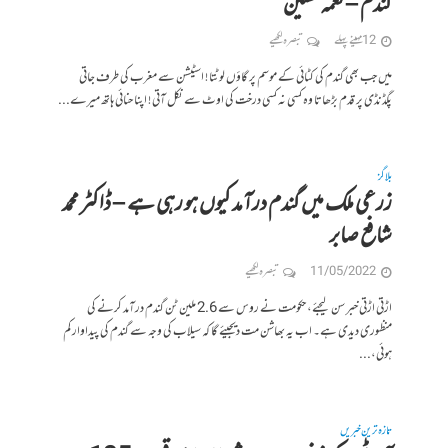
گندم – نغمہ حسین
12 مہینے پہلے
تبصرہ لکھیے
میں جب بھی گندم کی کٹائی کے موسم پر گاؤں لوٹتا ! اسٹیشن سے مغرب کی طرف جاتی
پگڈنڈی پر قدم بڑھاتا وہ کسی نہ کسی درخت کی اوٹ سے نکل آتی ! اپنا حنائی ہاتھ میرے...
بلاگز
زرعی ملک میں گندم درآمد کیوں ہو رہی ہے – ڈاکٹر محمد
شافع صابر
11/05/2022
تبصرہ لکھیے
اڑتی اڑتی خبر سن لیجئے، حکومت نے روس سے 2.6 ملین ٹن گندم درآمد کرنے کی
منظوری دیدی ہے۔ اب یہ بھاشن مت دیجیئے گا کہ سیلاب کی وجہ سے گندم کی پیداوار کم
ہوئی،...
تازہ ترین خبریں