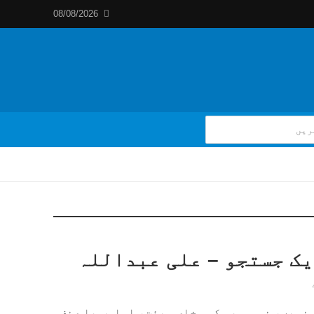
08/08/2026
یک جستجو – علی عبداللہ
نہیں، نہ ہی یہ کسی خاص ہیئت، اسلوب یا صنف