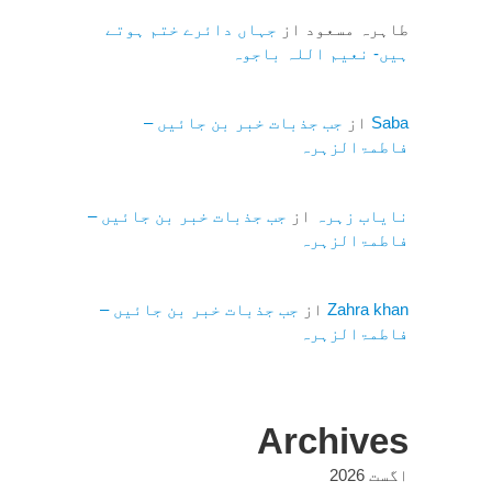
طاہرہ مسعود
از
جہاں دائرے ختم ہوتے
ہیں- نعیم اللہ باجوہ
Saba
از
جب جذبات خبر بن جائیں –
فاطمۃالزہرہ
نایاب زہرہ
از
جب جذبات خبر بن جائیں –
فاطمۃالزہرہ
Zahra khan
از
جب جذبات خبر بن جائیں –
فاطمۃالزہرہ
Archives
اگست 2026