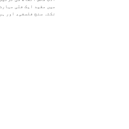
میں مقید ایک فنّی مہارت
نکتہ سنج فلسفی، اور ہر 