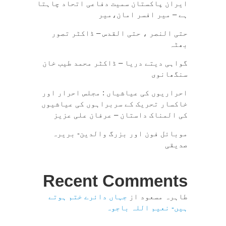
ایران پاکستان سمیت دفاعی اتحاد چاہتا
ہے – میر افسر امان،میر
حتی النصر ، حتی القدس – ڈاکٹر تصور
بھٹہ
گواہی دیتے دریا – ڈاکٹر محمد طیب خان
سنگھانوی
احراریوں کی عیاشیاں : مجلس احرار اور
خاکسار تحریک کے سربراہوں کی عیاشیوں
کی المناک داستان – عرفان علی عزیز
موبائل فون اور بزرگ والدین- بریرہ
صدیقی
Recent Comments
طاہرہ مسعود
از
جہاں دائرے ختم ہوتے
ہیں- نعیم اللہ باجوہ