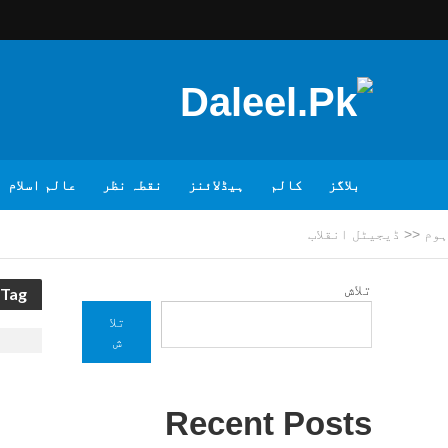
بلاگز
کالم
ہیڈلائنز
نقطہ نظر
عالم اسلام
ہوم
<<
ڈیجیٹل انقلاب
تلاش
Tag - ڈیجیٹل انقلاب
تلا
ش
Recent Posts