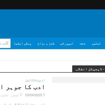
تعلیم
صحت
اسپورٹس
طنز و مزاح
وسطی ایشیا
ادبیات
•
دلیل
ادب کا جوہر ا
03/04/2025
تبصرہ لکھیے
ادب محض الفاظ کی ترتیب 