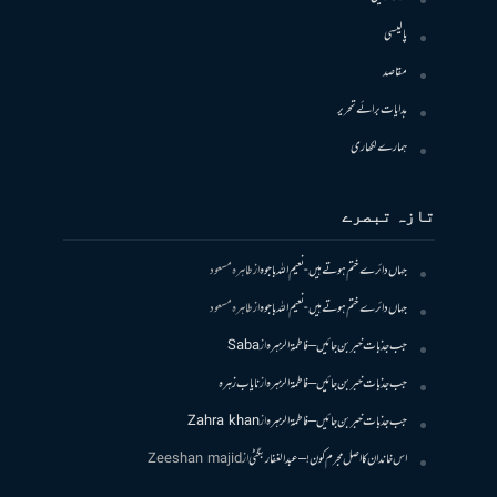
پالیسی
مقاصد
ہدایات برائے تحریر
ہمارے لکھاری
تازہ تبصرے
جہاں دائرے ختم ہوتے ہیں- نعیم اللہ باجوہ
از
طاہرہ مسعود
جہاں دائرے ختم ہوتے ہیں- نعیم اللہ باجوہ
از
طاہرہ مسعود
جب جذبات خبر بن جائیں – فاطمۃالزہرہ
از
Saba
جب جذبات خبر بن جائیں – فاطمۃالزہرہ
از
نایاب زہرہ
جب جذبات خبر بن جائیں – فاطمۃالزہرہ
از
Zahra khan
اس خاندان کا اصل مجرم کون! – عبدالغفار بگٹی
از
Zeeshan majid