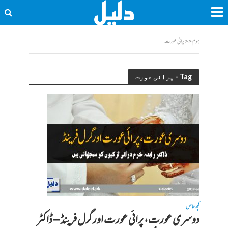
ہوم
<<
پرائی عورت
Tag - پرائی عورت
کچھ خاص
دوسری عورت، پرائی عورت اور گرل فرینڈ – ڈاکٹر