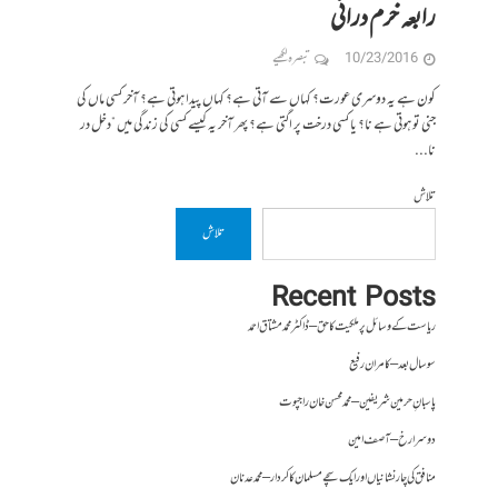
رابعہ خرم درانی
10/23/2016
تبصرہ لکھیے
کون ہے یہ دوسری عورت؟ کہاں سے آتی ہے؟ کہاں پیدا ہوتی ہے؟ آخر کسی ماں کی
جنی تو ہوتی ہے نا؟ یا کسی درخت پر اگتی ہے؟ پھر آخر یہ کیسے کسی کی زندگی میں ”دخل در
نا...
تلاش
تلاش
Recent Posts
ریاست کے وسائل پر ملکیت کا حق – ڈاکٹر محمد مشتاق احمد
سو سال بعد – کامران رفیع
پاسبانِ حرمین شریفین – محمد محسن خان راجپوت
دوسرا رخ – آصف امین
منافق کی چار نشانیاں اور ایک سچے مسلمان کا کردار – محمد عدنان