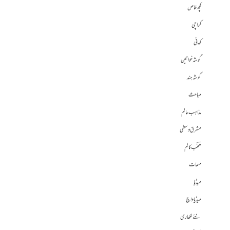
کچھ خاص
کراچی
کہانی
گوشہ خواتین
گوشہ ہند
مباحث
مذاہب عالم
مشرق وسطی
منتخب کالم
مہمات
میڈیا
میڈیا واچ
نئے لکھاری