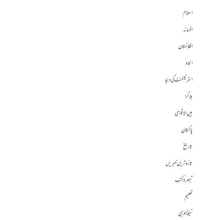
اسلام
افسانہ
افغانستان
الحاد
انٹرٹینمنٹ کی دنیا
بلاگز
بین الاقوامی
پاکستان
تاریخ
تازہ ترین خبریں
تبصرہ کتب
تعلیم
ٹیکنالوجی