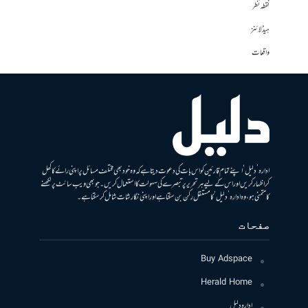
نقطہ نظر
ہیڈلائنز
واقعات
ادارہ ’دلیل‘ اپنے تمام قارئین کو اس بات کی دعوت دیتا ہے کہ وہ خود بھی مختلف مسائل پر اپنی رائے کا کھل
کر اظہار کریں اور اس کے لیے ہر تحریر پر تبصرے کی سہولت کا استعمال کریں۔ جو بھی ویب سائٹ پر لکھنے
کا متمنی ہو، وہ ادارہ ’دلیل‘ کا مستقل رکن بن سکتا ہے اور اپنی نگارشات شامل کرسکتا ہے۔
صفحات
Buy Adspace
Herald Home
ادارہ دلیل