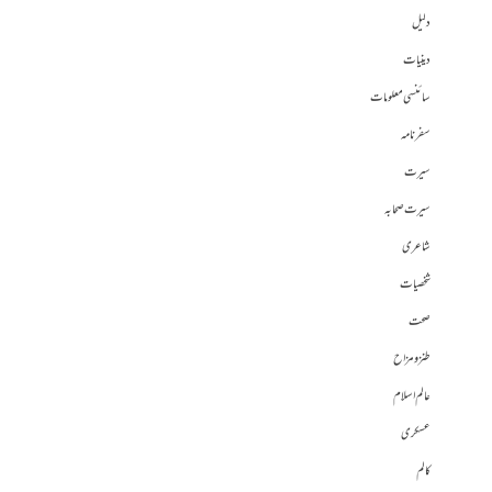
دلیل
دینیات
سائنسی معلومات
سفرنامہ
سیرت
سیرت صحابہ
شاعری
شخصیات
صحت
طنز و مزاح
عالم اسلام
عسکری
کالم