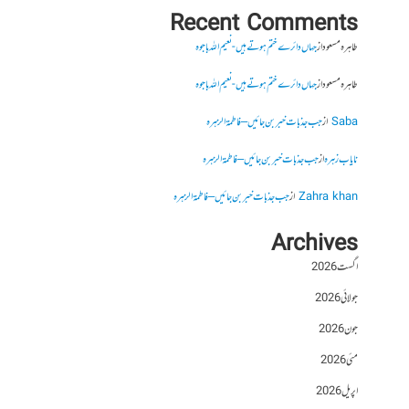
Recent Comments
طاہرہ مسعود
از
جہاں دائرے ختم ہوتے ہیں- نعیم اللہ باجوہ
طاہرہ مسعود
از
جہاں دائرے ختم ہوتے ہیں- نعیم اللہ باجوہ
Saba
از
جب جذبات خبر بن جائیں – فاطمۃالزہرہ
نایاب زہرہ
از
جب جذبات خبر بن جائیں – فاطمۃالزہرہ
Zahra khan
از
جب جذبات خبر بن جائیں – فاطمۃالزہرہ
Archives
اگست 2026
جولائی 2026
جون 2026
مئی 2026
اپریل 2026