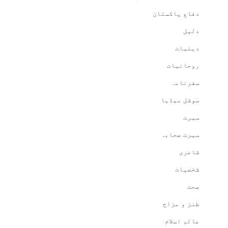
دفاع پاکستان
دلیل
دینیات
روحانیات
سفرنامہ
سوشل میڈیا
سیرت
سیرت صحابہ
شاعری
شخصیات
صحت
طنز و مزاح
عالم اسلام