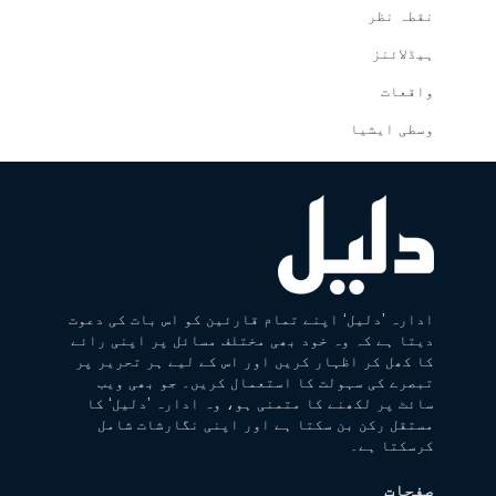
نقطہ نظر
ہیڈلائنز
واقعات
وسطی ایشیا
ادارہ ’دلیل‘ اپنے تمام قارئین کو اس بات کی دعوت
دیتا ہے کہ وہ خود بھی مختلف مسائل پر اپنی رائے
کا کھل کر اظہار کریں اور اس کے لیے ہر تحریر پر
تبصرے کی سہولت کا استعمال کریں۔ جو بھی ویب
سائٹ پر لکھنے کا متمنی ہو، وہ ادارہ ’دلیل‘ کا
مستقل رکن بن سکتا ہے اور اپنی نگارشات شامل
کرسکتا ہے۔
صفحات