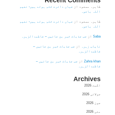
Recent Comments
طاہرہ مسعود
از
جہاں دائرے ختم ہوتے ہیں- نعیم
اللہ باجوہ
طاہرہ مسعود
از
جہاں دائرے ختم ہوتے ہیں- نعیم
اللہ باجوہ
Saba
از
جب جذبات خبر بن جائیں – فاطمۃالزہرہ
نایاب زہرہ
از
جب جذبات خبر بن جائیں –
فاطمۃالزہرہ
Zahra khan
از
جب جذبات خبر بن جائیں –
فاطمۃالزہرہ
Archives
اگست 2026
جولائی 2026
جون 2026
مئی 2026