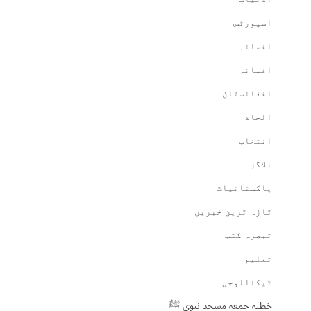
اسپورٹس
افسانہ
افسانہ
افغانستان
الحاد
انتخاب
بلاگز
پاکستانیات
تازہ ترین خبریں
تبصرہ کتب
تعلیم
ٹیکنالوجی
خطبہ جمعہ مسجد نبوی ﷺ