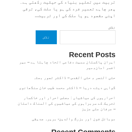
تربیت میں تعلیم بنیاد کی حیثیت رکھتی ہے۔
پھر چاہے تعمیر فرد کی ہو یا ملت کی، ترقی
اپنی مقصود ہو یا ملک کی اور تربیت...
تلاش
تلاش
Recent Posts
ایران پاکستان سمیت دفاعی اتحاد چاہتا ہے – میر
افسر امان،میر
حتی النصر ، حتی القدس – ڈاکٹر تصور بھٹہ
گواہی دیتے دریا – ڈاکٹر محمد طیب خان سنگھانوی
احراریوں کی عیاشیاں : مجلس احرار اور خاکسار
تحریک کے سربراہوں کی عیاشیوں کی المناک داستان
– عرفان علی عزیز
موبائل فون اور بزرگ والدین- بریرہ صدیقی