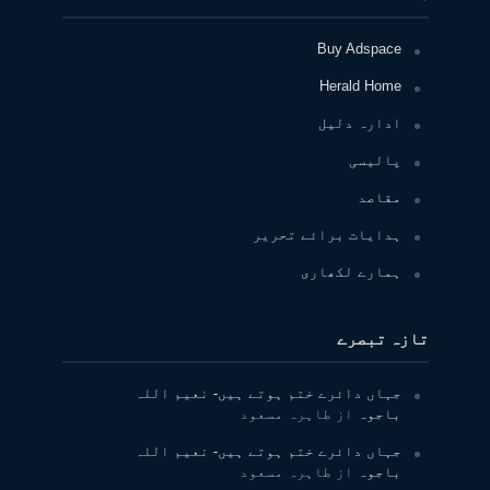
Buy Adspace
Herald Home
ادارہ دلیل
پالیسی
مقاصد
ہدایات برائے تحریر
ہمارے لکھاری
تازہ تبصرے
جہاں دائرے ختم ہوتے ہیں- نعیم اللہ
باجوہ
از
طاہرہ مسعود
جہاں دائرے ختم ہوتے ہیں- نعیم اللہ
باجوہ
از
طاہرہ مسعود