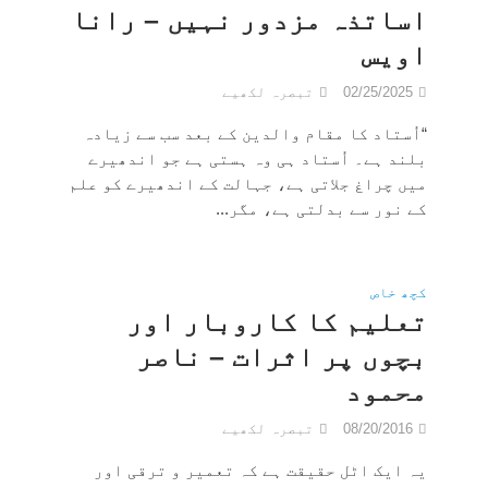
اساتذہ مزدور نہیں – رانا
اویس
02/25/2025
تبصرہ لکھیے
“اُستاد کا مقام والدین کے بعد سب سے زیادہ
بلند ہے۔ اُستاد ہی وہ ہستی ہے جو اندھیرے
میں چراغ جلاتی ہے، جہالت کے اندھیرے کو علم
کے نور سے بدلتی ہے، مگر...
کچھ خاص
تعلیم کا کاروبار اور
بچوں پر اثرات – ناصر
محمود
08/20/2016
تبصرہ لکھیے
یہ ایک اٹل حقیقت ہے کہ تعمیر و ترقی اور