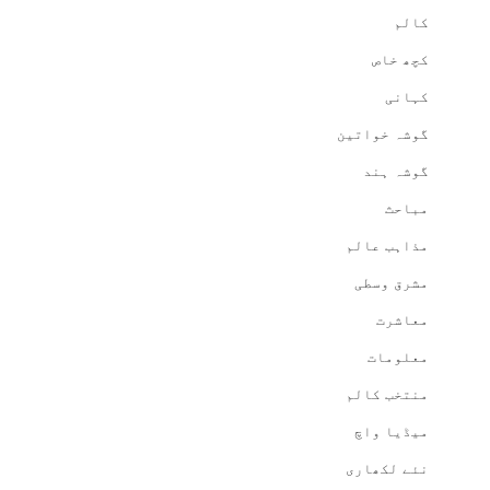
کالم
کچھ خاص
کہانی
گوشہ خواتین
گوشہ ہند
مباحث
مذاہب عالم
مشرق وسطی
معاشرت
معلومات
منتخب کالم
میڈیا واچ
نئے لکھاری