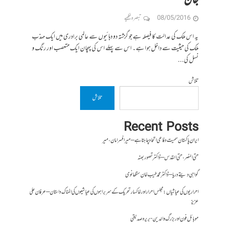
جان
08/05/2016
تبصرہ لکھیے
یہ اس ملک کی عدالت کا فیصلہ ہے جو گزشتہ دو دہائیوں سے عالمی برادری میں ایک مہذب
ملک کی حیثیت سے داخل ہوا ہے۔ اس سے پہلے اس کی پہچان ایک متعصب اور رنگ و
نسل کی...
تلاش
تلاش
Recent Posts
ایران پاکستان سمیت دفاعی اتحاد چاہتا ہے – میر افسر امان،میر
حتی النصر ، حتی القدس – ڈاکٹر تصور بھٹہ
گواہی دیتے دریا – ڈاکٹر محمد طیب خان سنگھانوی
احراریوں کی عیاشیاں : مجلس احرار اور خاکسار تحریک کے سربراہوں کی عیاشیوں کی المناک داستان – عرفان علی
عزیز
موبائل فون اور بزرگ والدین- بریرہ صدیقی