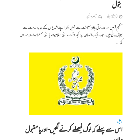
بتول
3 ہفتے پہلے
تبصرہ لکھیے
عظیم قومیں صرف ترقی یافتہ معیشت سے نہیں بلکہ اپنے شہریوں کے جذبۂ خدمت سے
پہچانی جاتی ہیں۔ جب ایک انسان اپنا کچھ وقت، اپنی صلاحیت یا اپنی مسکراہٹ دوسروں
کی...
دلیل
اس سے پہلے کہ لوگ فیصلے کرنے لگیں-اوریا مقبول