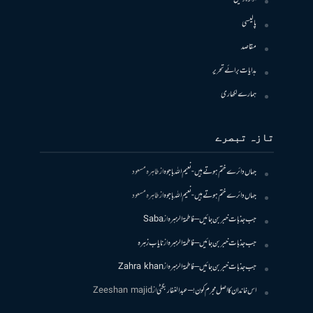
پالیسی
مقاصد
ہدایات برائے تحریر
ہمارے لکھاری
تازہ تبصرے
جہاں دائرے ختم ہوتے ہیں- نعیم اللہ باجوہ
از
طاہرہ مسعود
جہاں دائرے ختم ہوتے ہیں- نعیم اللہ باجوہ
از
طاہرہ مسعود
جب جذبات خبر بن جائیں – فاطمۃالزہرہ
از
Saba
جب جذبات خبر بن جائیں – فاطمۃالزہرہ
از
نایاب زہرہ
جب جذبات خبر بن جائیں – فاطمۃالزہرہ
از
Zahra khan
اس خاندان کا اصل مجرم کون! – عبدالغفار بگٹی
از
Zeeshan majid