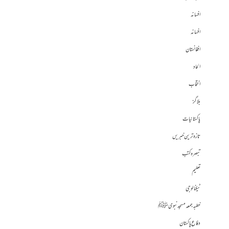
افسانہ
افسانہ
افغانستان
الحاد
انتخاب
بلاگز
پاکستانیات
تازہ ترین خبریں
تبصرہ کتب
تعلیم
ٹیکنالوجی
خطبہ جمعہ مسجد نبوی ﷺ
دفاع پاکستان