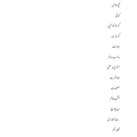
کچھ خاص
کہانی
گوشہ خواتین
گوشہ ہند
مباحث
مذاہب عالم
مشرق وسطی
معاشرت
معلومات
منتخب کالم
میڈیا واچ
نئے لکھاری
نقطہ نظر