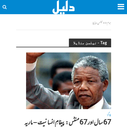
ہوم
<<
نیلسن منڈیلا
Tag - نیلسن منڈیلا
بلاگز
67 سال اور 67 منٹس: پیغامِ انسانیت – ماریہ