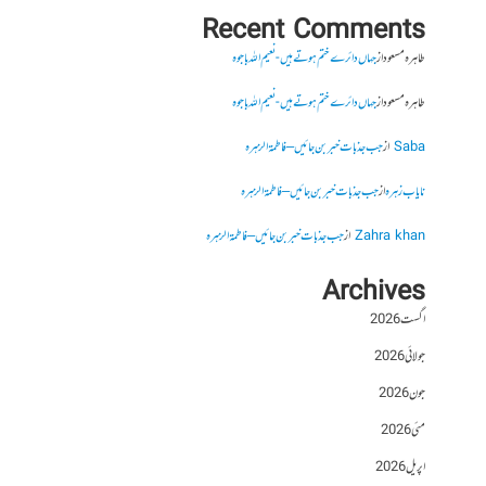
Recent Comments
طاہرہ مسعود
از
جہاں دائرے ختم ہوتے ہیں- نعیم اللہ باجوہ
طاہرہ مسعود
از
جہاں دائرے ختم ہوتے ہیں- نعیم اللہ باجوہ
Saba
از
جب جذبات خبر بن جائیں – فاطمۃالزہرہ
نایاب زہرہ
از
جب جذبات خبر بن جائیں – فاطمۃالزہرہ
Zahra khan
از
جب جذبات خبر بن جائیں – فاطمۃالزہرہ
Archives
اگست 2026
جولائی 2026
جون 2026
مئی 2026
اپریل 2026