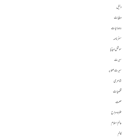
دلیل
دینیات
روحانیات
سفرنامہ
سوشل میڈیا
سیرت
سیرت صحابہ
شاعری
شخصیات
صحت
طنز و مزاح
عالم اسلام
کالم