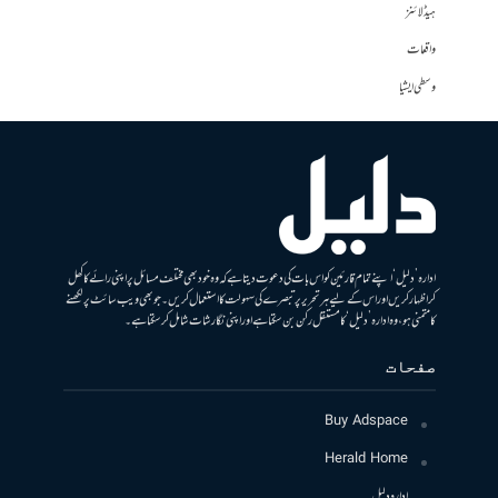
ہیڈلائنز
واقعات
وسطی ایشیا
ادارہ ’دلیل‘ اپنے تمام قارئین کو اس بات کی دعوت دیتا ہے کہ وہ خود بھی مختلف مسائل پر اپنی رائے کا کھل
کر اظہار کریں اور اس کے لیے ہر تحریر پر تبصرے کی سہولت کا استعمال کریں۔ جو بھی ویب سائٹ پر لکھنے
کا متمنی ہو، وہ ادارہ ’دلیل‘ کا مستقل رکن بن سکتا ہے اور اپنی نگارشات شامل کرسکتا ہے۔
صفحات
Buy Adspace
Herald Home
ادارہ دلیل