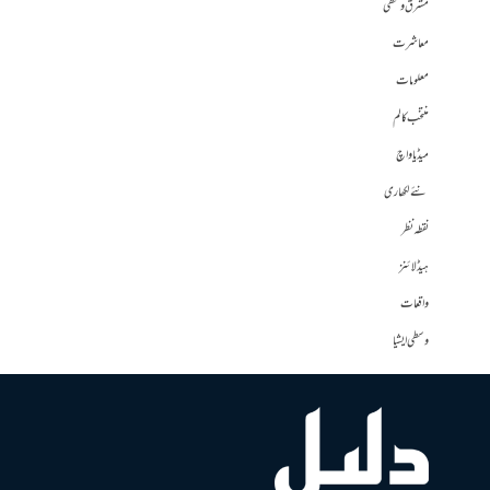
مشرق وسطی
معاشرت
معلومات
منتخب کالم
میڈیا واچ
نئے لکھاری
نقطہ نظر
ہیڈلائنز
واقعات
وسطی ایشیا