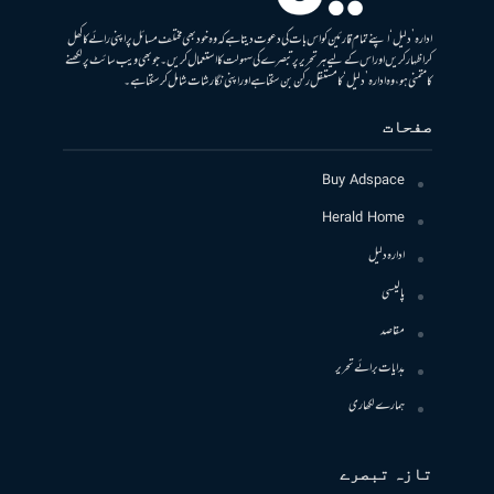
ادارہ ’دلیل‘ اپنے تمام قارئین کو اس بات کی دعوت دیتا ہے کہ وہ خود بھی مختلف مسائل پر اپنی رائے کا کھل
کر اظہار کریں اور اس کے لیے ہر تحریر پر تبصرے کی سہولت کا استعمال کریں۔ جو بھی ویب سائٹ پر لکھنے
کا متمنی ہو، وہ ادارہ ’دلیل‘ کا مستقل رکن بن سکتا ہے اور اپنی نگارشات شامل کرسکتا ہے۔
صفحات
Buy Adspace
Herald Home
ادارہ دلیل
پالیسی
مقاصد
ہدایات برائے تحریر
ہمارے لکھاری
تازہ تبصرے