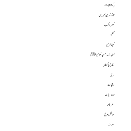
پاکستانیات
تازہ ترین خبریں
تبصرہ کتب
تعلیم
ٹیکنالوجی
خطبہ جمعہ مسجد نبوی ﷺ
دفاع پاکستان
دلیل
دینیات
روحانیات
سفرنامہ
سوشل میڈیا
سیرت