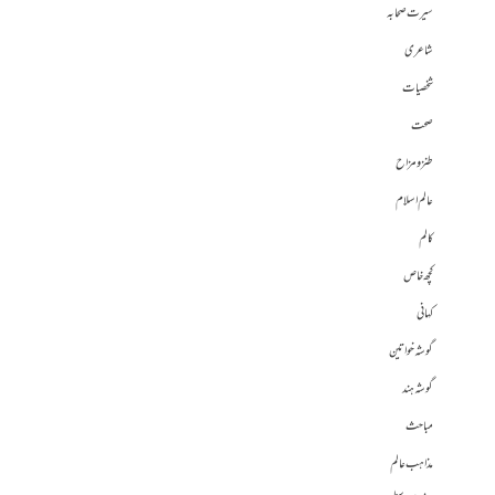
سیرت صحابہ
شاعری
شخصیات
صحت
طنز و مزاح
عالم اسلام
کالم
کچھ خاص
کہانی
گوشہ خواتین
گوشہ ہند
مباحث
مذاہب عالم