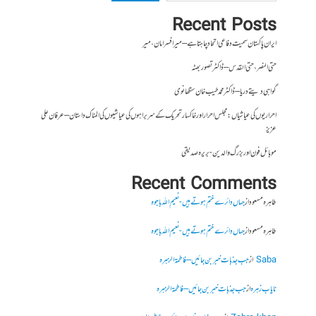
Recent Posts
ایران پاکستان سمیت دفاعی اتحاد چاہتا ہے – میر افسر امان،میر
حتی النصر ، حتی القدس – ڈاکٹر تصور بھٹہ
گواہی دیتے دریا – ڈاکٹر محمد طیب خان سنگھانوی
احراریوں کی عیاشیاں : مجلس احرار اور خاکسار تحریک کے سربراہوں کی عیاشیوں کی المناک داستان – عرفان علی
عزیز
موبائل فون اور بزرگ والدین- بریرہ صدیقی
Recent Comments
طاہرہ مسعود
از
جہاں دائرے ختم ہوتے ہیں- نعیم اللہ باجوہ
طاہرہ مسعود
از
جہاں دائرے ختم ہوتے ہیں- نعیم اللہ باجوہ
Saba
از
جب جذبات خبر بن جائیں – فاطمۃالزہرہ
نایاب زہرہ
از
جب جذبات خبر بن جائیں – فاطمۃالزہرہ