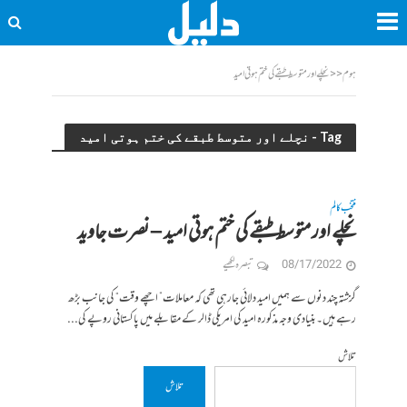
ہوم
<<
نچلے اور متوسط طبقے کی ختم ہوتی امید
Tag - نچلے اور متوسط طبقے کی ختم ہوتی امید
منتخب کالم
نچلے اور متوسط طبقے کی ختم ہوتی امید – نصرت جاوید
08/17/2022
تبصرہ لکھیے
گزشتہ چند دنوں سے ہمیں امید دلائی جارہی تھی کہ معاملات” اچھے وقت“ کی جانب بڑھ
رہے ہیں۔بنیادی وجہ مذکورہ امید کی امریکی ڈالر کے مقابلے میں پاکستانی روپے کی...
تلاش
تلاش