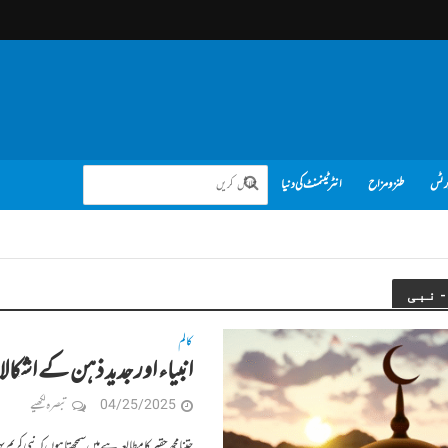
رٹس
طنز و مزاح
انٹرٹینمنٹ کی دنیا
کالم
انبیاء اور جدید ذہن کے اشکا
04/25/2025
تبصرہ لکھیے
جتنا مجھ حقیر کا مطالعہ ہے میں سمجھتا ہوں کہ نبی ک