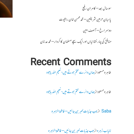
سو سال بعد – کامران رفیع
پاسبانِ حرمین شریفین – محمد محسن خان راجپوت
دوسرا رخ – آصف امین
منافق کی چار نشانیاں اور ایک سچے مسلمان کا کردار – محمد عدنان
Recent Comments
طاہرہ مسعود
از
جہاں دائرے ختم ہوتے ہیں- نعیم اللہ باجوہ
طاہرہ مسعود
از
جہاں دائرے ختم ہوتے ہیں- نعیم اللہ باجوہ
Saba
از
جب جذبات خبر بن جائیں – فاطمۃالزہرہ
نایاب زہرہ
از
جب جذبات خبر بن جائیں – فاطمۃالزہرہ