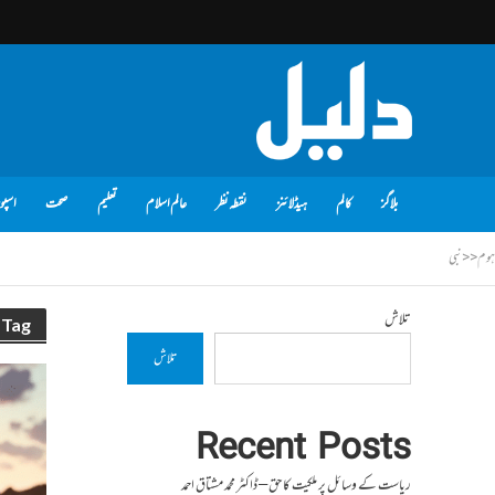
بلاگز
کالم
ہیڈلائنز
نقطہ نظر
عالم اسلام
تعلیم
صحت
اسپو
ہوم
<<
نبی
تلاش
Tag - نبی
تلاش
Recent Posts
ریاست کے وسائل پر ملکیت کا حق – ڈاکٹر محمد مشتاق احمد