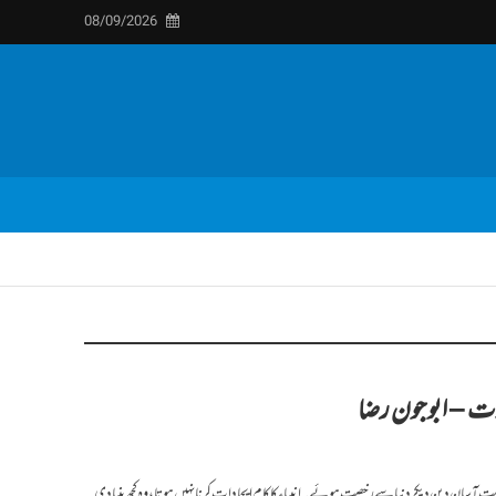
08/09/2026
لات – ابو جون رضا
ریم بہت آسان دین دیکر دنیا سے رخصت ہوئے۔ انبیاء کا کام ایجادات کرنا نہیں ہوتا، وہ کچھ بنیادی