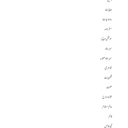
دلیل
دینیات
روحانیات
سفرنامہ
سوشل میڈیا
سیرت
سیرت صحابہ
شاعری
شخصیات
صحت
طنز و مزاح
عالم اسلام
کالم
کچھ خاص