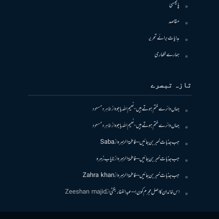
پالیسی
مقاصد
ہدایات برائے تحریر
ہمارے لکھاری
تازہ تبصرے
جہاں دائرے ختم ہوتے ہیں- نعیم اللہ باجوہ
از
طاہرہ مسعود
جہاں دائرے ختم ہوتے ہیں- نعیم اللہ باجوہ
از
طاہرہ مسعود
جب جذبات خبر بن جائیں – فاطمۃالزہرہ
از
Saba
جب جذبات خبر بن جائیں – فاطمۃالزہرہ
از
نایاب زہرہ
جب جذبات خبر بن جائیں – فاطمۃالزہرہ
از
Zahra khan
اس خاندان کا اصل مجرم کون! – عبدالغفار بگٹی
از
Zeeshan majid