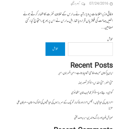
07/24/2016
تبصرہ لکھیے
وفاقی وزیراطلاعات پرویز رشید نے مدارس کے خلاف نفرت کا اظہار کرتے ہوئے
انھیں جہالت کی فیکٹریاں قرار دیا تھا. اہل مدارس نے اس پر بھرپور احتجاج کیا، کئی
مضامین...
تلاش
تلاش
Recent Posts
ایران پاکستان سمیت دفاعی اتحاد چاہتا ہے – میر افسر امان،میر
حتی النصر ، حتی القدس – ڈاکٹر تصور بھٹہ
گواہی دیتے دریا – ڈاکٹر محمد طیب خان سنگھانوی
احراریوں کی عیاشیاں : مجلس احرار اور خاکسار تحریک کے سربراہوں کی عیاشیوں کی المناک داستان – عرفان علی
عزیز
موبائل فون اور بزرگ والدین- بریرہ صدیقی