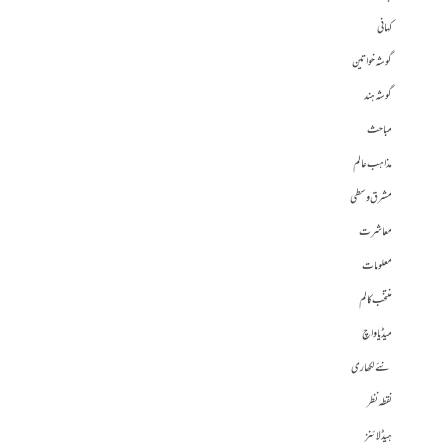
کہانی
گوشہ خواتین
گوشہ ہند
مباحث
مذاہب عالم
مشرق وسطی
معاشرت
معلومات
منتخب کالم
میڈیا واچ
نئے لکھاری
نقطہ نظر
ہیڈلائنز