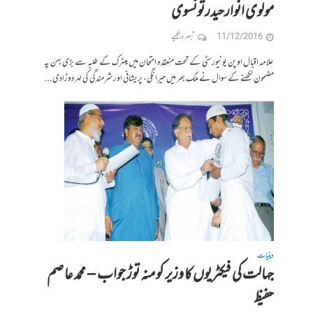
مولوی انوارحیدرتونسوی
11/12/2016
تبصرہ لکھیے
علامہ اقبال اوپن یونیورسٹی کے تحت منعقدہ امتحان میں میٹرک کے طلبہ سے بڑی بہن پہ
مضمون لکھنے کے سوال نے ملک بھر میں حیرانگی، پریشانی اور شرمندگی کی لہر دوڑادی...
دینیات
جہالت کی فیکٹریوں کا وزیر کو منہ توڑ جواب – محمد عاصم
حفیظ