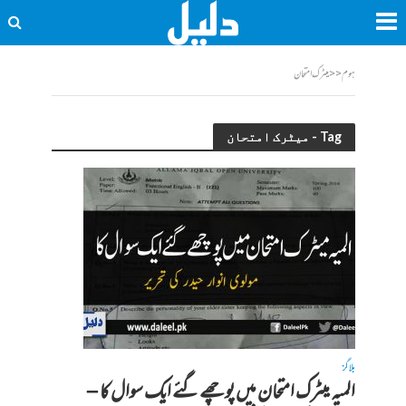
ہوم
<<
میٹرک امتحان
Tag - میٹرک امتحان
بلاگز
المیہ میٹرک امتحان میں پوچھےگئے ایک سوال کا –