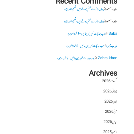
Recent Comments
طاہرہ مسعود
از
جہاں دائرے ختم ہوتے ہیں- نعیم اللہ باجوہ
طاہرہ مسعود
از
جہاں دائرے ختم ہوتے ہیں- نعیم اللہ باجوہ
Saba
از
جب جذبات خبر بن جائیں – فاطمۃالزہرہ
نایاب زہرہ
از
جب جذبات خبر بن جائیں – فاطمۃالزہرہ
Zahra khan
از
جب جذبات خبر بن جائیں – فاطمۃالزہرہ
Archives
اگست 2026
جولائی 2026
جون 2026
مئی 2026
اپریل 2026
دسمبر 2025