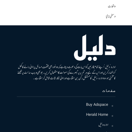
واقعات
وسطی ایشیا
ادارہ ’دلیل‘ اپنے تمام قارئین کو اس بات کی دعوت دیتا ہے کہ وہ خود بھی مختلف مسائل پر اپنی رائے کا کھل
کر اظہار کریں اور اس کے لیے ہر تحریر پر تبصرے کی سہولت کا استعمال کریں۔ جو بھی ویب سائٹ پر لکھنے
کا متمنی ہو، وہ ادارہ ’دلیل‘ کا مستقل رکن بن سکتا ہے اور اپنی نگارشات شامل کرسکتا ہے۔
صفحات
Buy Adspace
Herald Home
ادارہ دلیل