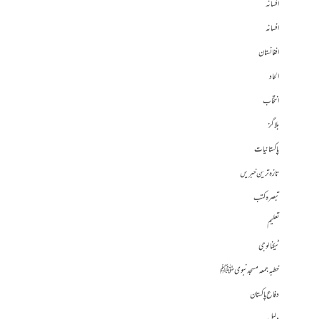
افسانہ
افسانہ
افغانستان
الحاد
انتخاب
بلاگز
پاکستانیات
تازہ ترین خبریں
تبصرہ کتب
تعلیم
ٹیکنالوجی
خطبہ جمعہ مسجد نبوی ﷺ
دفاع پاکستان