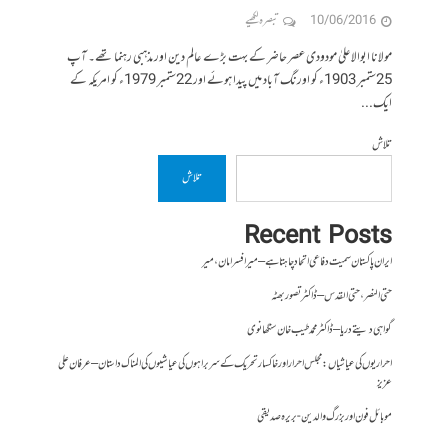
10/06/2016
تبصرہ لکھیے
مولانا ابوالاعلیٰ مودودی عصر حاضر کے بہت بڑے عالم دین اور مذہبی رہنما تھے۔ آپ
25ستمبر 1903ء کو اورنگ آباد میں پیدا ہوئے اور 22ستمبر 1979ء کو امریکہ کے
ایک...
تلاش
تلاش
Recent Posts
ایران پاکستان سمیت دفاعی اتحاد چاہتا ہے – میر افسر امان،میر
حتی النصر ، حتی القدس – ڈاکٹر تصور بھٹہ
گواہی دیتے دریا – ڈاکٹر محمد طیب خان سنگھانوی
احراریوں کی عیاشیاں : مجلس احرار اور خاکسار تحریک کے سربراہوں کی عیاشیوں کی المناک داستان – عرفان علی
عزیز
موبائل فون اور بزرگ والدین- بریرہ صدیقی