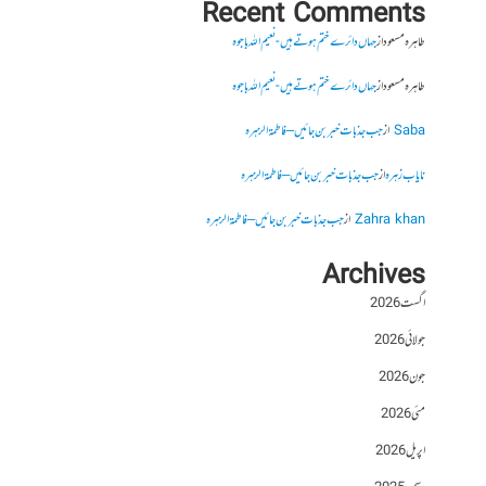
Recent Comments
طاہرہ مسعود
از
جہاں دائرے ختم ہوتے ہیں- نعیم اللہ باجوہ
طاہرہ مسعود
از
جہاں دائرے ختم ہوتے ہیں- نعیم اللہ باجوہ
Saba
از
جب جذبات خبر بن جائیں – فاطمۃالزہرہ
نایاب زہرہ
از
جب جذبات خبر بن جائیں – فاطمۃالزہرہ
Zahra khan
از
جب جذبات خبر بن جائیں – فاطمۃالزہرہ
Archives
اگست 2026
جولائی 2026
جون 2026
مئی 2026
اپریل 2026