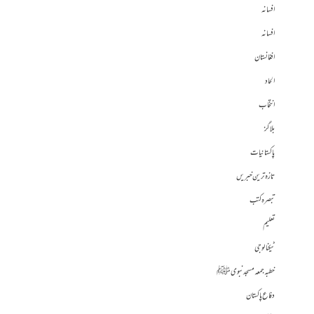
افسانہ
افسانہ
افغانستان
الحاد
انتخاب
بلاگز
پاکستانیات
تازہ ترین خبریں
تبصرہ کتب
تعلیم
ٹیکنالوجی
خطبہ جمعہ مسجد نبوی ﷺ
دفاع پاکستان