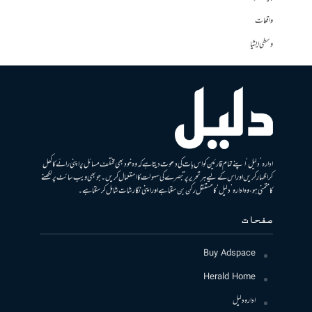
واقعات
وسطی ایشیا
ادارہ ’دلیل‘ اپنے تمام قارئین کو اس بات کی دعوت دیتا ہے کہ وہ خود بھی مختلف مسائل پر اپنی رائے کا کھل
کر اظہار کریں اور اس کے لیے ہر تحریر پر تبصرے کی سہولت کا استعمال کریں۔ جو بھی ویب سائٹ پر لکھنے
کا متمنی ہو، وہ ادارہ ’دلیل‘ کا مستقل رکن بن سکتا ہے اور اپنی نگارشات شامل کرسکتا ہے۔
صفحات
Buy Adspace
Herald Home
ادارہ دلیل