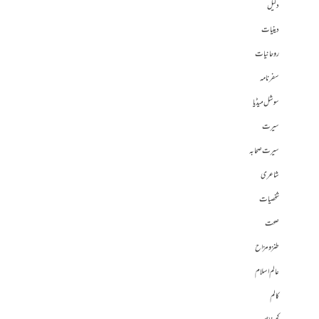
دلیل
دینیات
روحانیات
سفرنامہ
سوشل میڈیا
سیرت
سیرت صحابہ
شاعری
شخصیات
صحت
طنز و مزاح
عالم اسلام
کالم