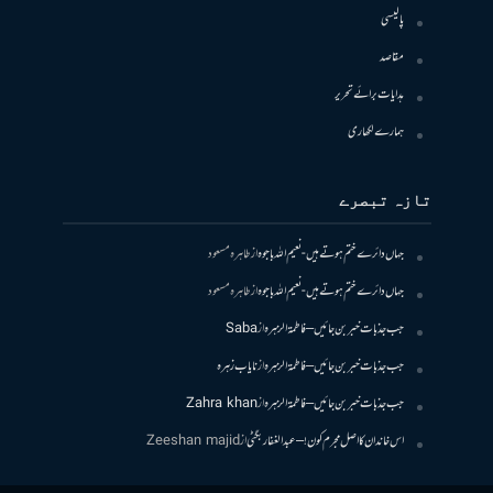
پالیسی
مقاصد
ہدایات برائے تحریر
ہمارے لکھاری
تازہ تبصرے
جہاں دائرے ختم ہوتے ہیں- نعیم اللہ باجوہ
از
طاہرہ مسعود
جہاں دائرے ختم ہوتے ہیں- نعیم اللہ باجوہ
از
طاہرہ مسعود
جب جذبات خبر بن جائیں – فاطمۃالزہرہ
از
Saba
جب جذبات خبر بن جائیں – فاطمۃالزہرہ
از
نایاب زہرہ
جب جذبات خبر بن جائیں – فاطمۃالزہرہ
از
Zahra khan
اس خاندان کا اصل مجرم کون! – عبدالغفار بگٹی
از
Zeeshan majid