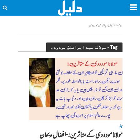
ہوم
<<
مولانا سید ابواعلیٰ مودودی
Tag - مولانا سید ابواعلیٰ مودودی
کالم
مولانا مودودی کے متاثرین!-افضال ریحان