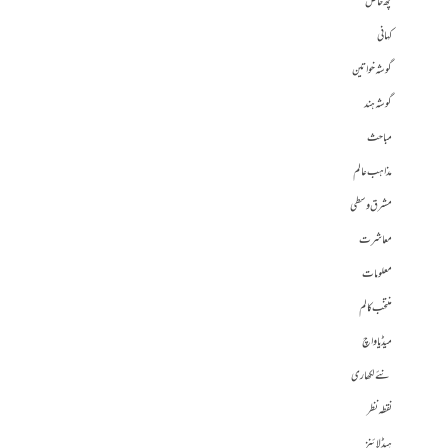
کچھ خاص
کہانی
گوشہ خواتین
گوشہ ہند
مباحث
مذاہب عالم
مشرق وسطی
معاشرت
معلومات
منتخب کالم
میڈیا واچ
نئے لکھاری
نقطہ نظر
ہیڈلائنز