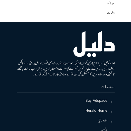
ہیڈلائنز
واقعات
ادارہ ’دلیل‘ اپنے تمام قارئین کو اس بات کی دعوت دیتا ہے کہ وہ خود بھی مختلف مسائل پر اپنی رائے کا کھل
کر اظہار کریں اور اس کے لیے ہر تحریر پر تبصرے کی سہولت کا استعمال کریں۔ جو بھی ویب سائٹ پر لکھنے
کا متمنی ہو، وہ ادارہ ’دلیل‘ کا مستقل رکن بن سکتا ہے اور اپنی نگارشات شامل کرسکتا ہے۔
صفحات
Buy Adspace
Herald Home
ادارہ دلیل
پالیسی