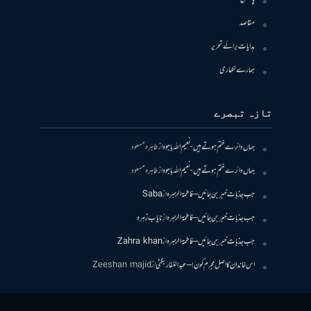
مقاصد
ہدایات برائے تحریر
ہمارے لکھاری
تازہ تبصرے
جہاں دائرے ختم ہوتے ہیں- نعیم اللہ باجوہ
از
طاہرہ مسعود
جہاں دائرے ختم ہوتے ہیں- نعیم اللہ باجوہ
از
طاہرہ مسعود
جب جذبات خبر بن جائیں – فاطمۃالزہرہ
از
Saba
جب جذبات خبر بن جائیں – فاطمۃالزہرہ
از
نایاب زہرہ
جب جذبات خبر بن جائیں – فاطمۃالزہرہ
از
Zahra khan
اس خاندان کا اصل مجرم کون! – عبدالغفار بگٹی
از
Zeeshan majid