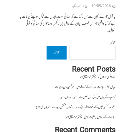
10/09/2016
تبصرہ لکھیے
یہ قول ہم نے بچپن سے سن رکھا ہے کہ صفائی نصف ایمان ہے لیکن سوچنے کی بات یہ
ہے کہ کیا واقعی ہم اس نصف ایمان کے حامل ہیں۔ گھر اور ماحول کی صفائی کو تو فی
الحال...
تلاش
تلاش
Recent Posts
ہمارا قومی داستان گو – ڈاکٹر محمد مشتاق احمد
نیپال سیکولر ریاست ہندوتوا کے نرغے میں – محمد محسن خان راجپوت
ٹرمپ کے بیان میں کوئی وزن نہیں ہے – میر افسرامان،میر
مقبوضہ کشمیر بچوں کے اغواء کا المیہ، ایک اعداد و شمار پر مشتمل رپورٹ – عرفان علی عزیز
ریاست کے وسائل پر ملکیت کا حق – ڈاکٹر محمد مشتاق احمد
Recent Comments