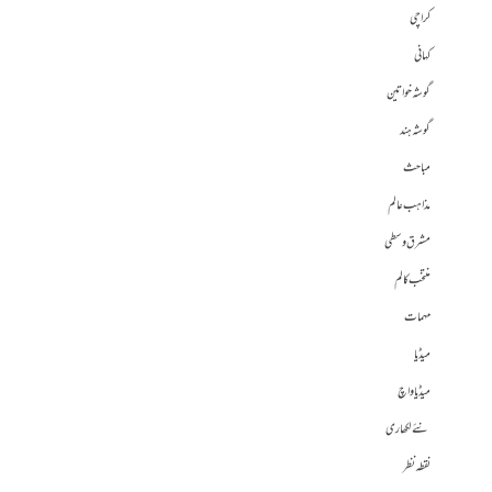
کراچی
کہانی
گوشہ خواتین
گوشہ ہند
مباحث
مذاہب عالم
مشرق وسطی
منتخب کالم
مہمات
میڈیا
میڈیا واچ
نئے لکھاری
نقطہ نظر