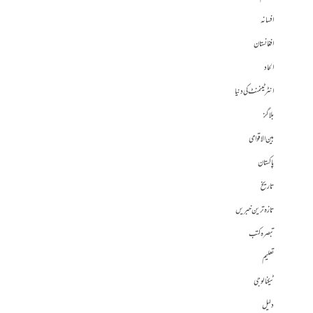
افسانہ
افغانستان
الحاد
انٹرٹینمنٹ کی دنیا
بلاگز
بین الاقوامی
پاکستان
تاریخ
تازہ ترین خبریں
تبصرہ کتب
تعلیم
ٹیکنالوجی
دلیل