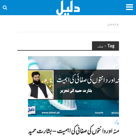
ہوم
<<
منہ
Tag - منہ
بلاگز
منہ اور دانتوں کی صفائی کی اہمیت – بشارت حمید