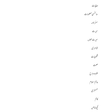
دینیات
سائنسی معلومات
سفرنامہ
سیرت
سیرت صحابہ
شاعری
شخصیات
صحت
طنز و مزاح
عالم اسلام
عسکری
کالم
کچھ خاص