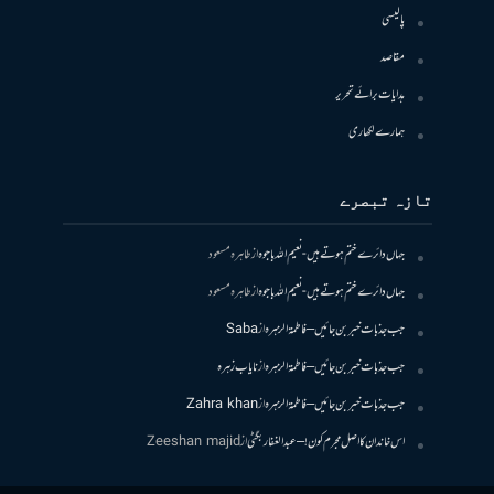
پالیسی
مقاصد
ہدایات برائے تحریر
ہمارے لکھاری
تازہ تبصرے
جہاں دائرے ختم ہوتے ہیں- نعیم اللہ باجوہ
از
طاہرہ مسعود
جہاں دائرے ختم ہوتے ہیں- نعیم اللہ باجوہ
از
طاہرہ مسعود
جب جذبات خبر بن جائیں – فاطمۃالزہرہ
از
Saba
جب جذبات خبر بن جائیں – فاطمۃالزہرہ
از
نایاب زہرہ
جب جذبات خبر بن جائیں – فاطمۃالزہرہ
از
Zahra khan
اس خاندان کا اصل مجرم کون! – عبدالغفار بگٹی
از
Zeeshan majid