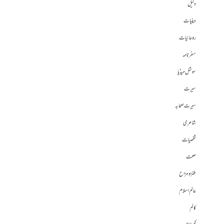
دلیل
دینیات
روحانیات
سفرنامہ
سوشل میڈیا
سیرت
سیرت صحابہ
شاعری
شخصیات
صحت
طنز و مزاح
عالم اسلام
کالم