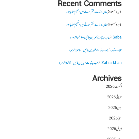
Recent Comments
طاہرہ مسعود
از
جہاں دائرے ختم ہوتے ہیں- نعیم اللہ باجوہ
طاہرہ مسعود
از
جہاں دائرے ختم ہوتے ہیں- نعیم اللہ باجوہ
Saba
از
جب جذبات خبر بن جائیں – فاطمۃالزہرہ
نایاب زہرہ
از
جب جذبات خبر بن جائیں – فاطمۃالزہرہ
Zahra khan
از
جب جذبات خبر بن جائیں – فاطمۃالزہرہ
Archives
اگست 2026
جولائی 2026
جون 2026
مئی 2026
اپریل 2026