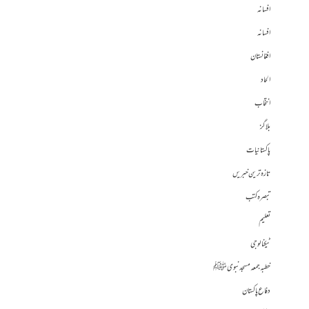
افسانہ
افسانہ
افغانستان
الحاد
انتخاب
بلاگز
پاکستانیات
تازہ ترین خبریں
تبصرہ کتب
تعلیم
ٹیکنالوجی
خطبہ جمعہ مسجد نبوی ﷺ
دفاع پاکستان