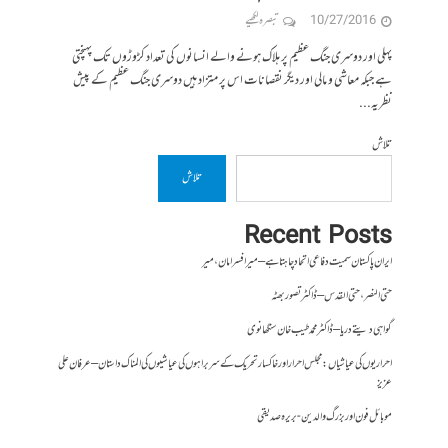
10/27/2016
تبصرہ لکھیے
پہلی اور دوسری جنگ عظیم پر ہلاک ہونے والے انسانوں کی تعداد کڑوڑوں تک پہنچتی
ہے جبکہ معاشی و مالی اور دیگر نقصانات اس پر متزاد ہیں دوسری جنگ عظیم کے پیش
نظریہ...
تلاش
تلاش
Recent Posts
ایران پاکستان سمیت دفاعی اتحاد چاہتا ہے – میر افسر امان،میر
حتی النصر ، حتی القدس – ڈاکٹر تصور بھٹہ
گواہی دیتے دریا – ڈاکٹر محمد طیب خان سنگھانوی
احراریوں کی عیاشیاں : مجلس احرار اور خاکسار تحریک کے سربراہوں کی عیاشیوں کی المناک داستان – عرفان علی
عزیز
موبائل فون اور بزرگ والدین- بریرہ صدیقی