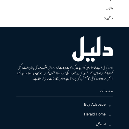
واقعات
وسطی ایشیا
ادارہ ’دلیل‘ اپنے تمام قارئین کو اس بات کی دعوت دیتا ہے کہ وہ خود بھی مختلف مسائل پر اپنی رائے کا کھل
کر اظہار کریں اور اس کے لیے ہر تحریر پر تبصرے کی سہولت کا استعمال کریں۔ جو بھی ویب سائٹ پر لکھنے
کا متمنی ہو، وہ ادارہ ’دلیل‘ کا مستقل رکن بن سکتا ہے اور اپنی نگارشات شامل کرسکتا ہے۔
صفحات
Buy Adspace
Herald Home
ادارہ دلیل