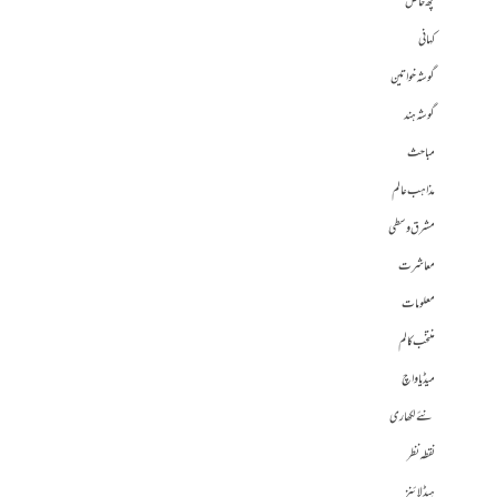
کچھ خاص
کہانی
گوشہ خواتین
گوشہ ہند
مباحث
مذاہب عالم
مشرق وسطی
معاشرت
معلومات
منتخب کالم
میڈیا واچ
نئے لکھاری
نقطہ نظر
ہیڈلائنز