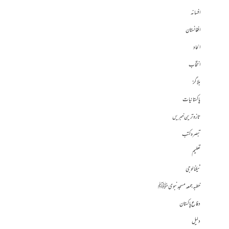
افسانہ
افغانستان
الحاد
انتخاب
بلاگز
پاکستانیات
تازہ ترین خبریں
تبصرہ کتب
تعلیم
ٹیکنالوجی
خطبہ جمعہ مسجد نبوی ﷺ
دفاع پاکستان
دلیل