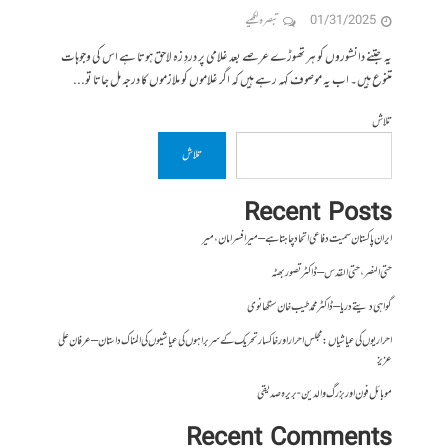
01/31/2025
تبصرہ لکھیے
یہ جتنے دانشوروں کو ہر تھوڑے عرصے بعد غلامی پر دردِ زہ لاحق ہوتا ہے اس کی وجوہات
متنوع ہیں۔ اب یہ موصوف کہہ رہے ہیں کہ اگر غلاموں کو ملازموں کا درجہ مل جاتا تو...
تلاش
تلاش
Recent Posts
ایران پاکستان سمیت دفاعی اتحاد چاہتا ہے – میر افسر امان،میر
حتی النصر ، حتی القدس – ڈاکٹر تصور بھٹہ
گواہی دیتے دریا – ڈاکٹر محمد طیب خان سنگھانوی
احراریوں کی عیاشیاں : مجلس احرار اور خاکسار تحریک کے سربراہوں کی عیاشیوں کی المناک داستان – عرفان علی
عزیز
موبائل فون اور بزرگ والدین- بریرہ صدیقی
Recent Comments