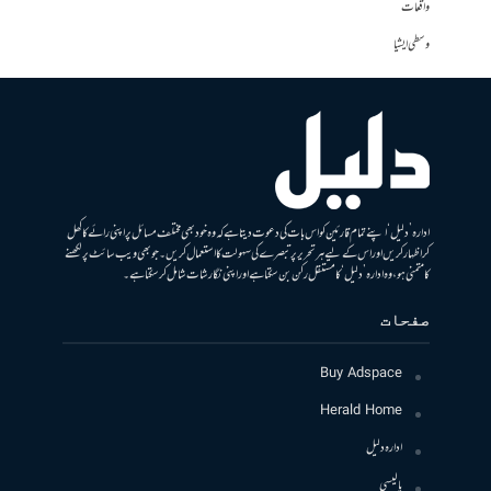
واقعات
وسطی ایشیا
ادارہ ’دلیل‘ اپنے تمام قارئین کو اس بات کی دعوت دیتا ہے کہ وہ خود بھی مختلف مسائل پر اپنی رائے کا کھل
کر اظہار کریں اور اس کے لیے ہر تحریر پر تبصرے کی سہولت کا استعمال کریں۔ جو بھی ویب سائٹ پر لکھنے
کا متمنی ہو، وہ ادارہ ’دلیل‘ کا مستقل رکن بن سکتا ہے اور اپنی نگارشات شامل کرسکتا ہے۔
صفحات
Buy Adspace
Herald Home
ادارہ دلیل
پالیسی