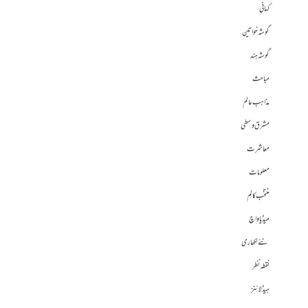
کہانی
گوشہ خواتین
گوشہ ہند
مباحث
مذاہب عالم
مشرق وسطی
معاشرت
معلومات
منتخب کالم
میڈیا واچ
نئے لکھاری
نقطہ نظر
ہیڈلائنز