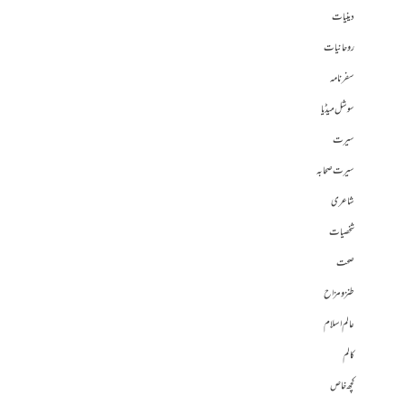
دینیات
روحانیات
سفرنامہ
سوشل میڈیا
سیرت
سیرت صحابہ
شاعری
شخصیات
صحت
طنز و مزاح
عالم اسلام
کالم
کچھ خاص