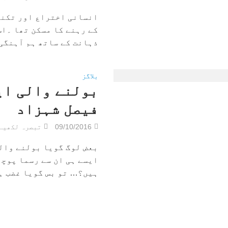
انسانی اختراع اور تکنی
کے رہنے کا مسکن تھا ۔اس
ذہانت کے ساتھ ہم آہنگی س
بلاگز
بولنے والی ای
فیصل شہزاد
09/10/2016
تبصرہ لکھیے
بعض لوگ گویا بولنے والی
ایسے ہی ان سے رسما پوچھ
ہیں؟… تو بس گویا غضب ہو