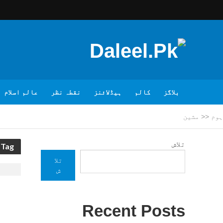
بلاگز
کالم
ہیڈلائنز
نقطہ نظر
عالم اسلام
ہوم
<<
مشین
تلاش
Tag - مشین
تلا
ش
Recent Posts