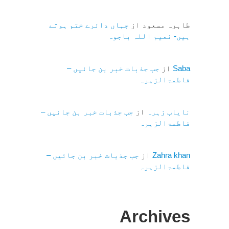
طاہرہ مسعود
از
جہاں دائرے ختم ہوتے
ہیں- نعیم اللہ باجوہ
Saba
از
جب جذبات خبر بن جائیں –
فاطمۃالزہرہ
نایاب زہرہ
از
جب جذبات خبر بن جائیں –
فاطمۃالزہرہ
Zahra khan
از
جب جذبات خبر بن جائیں –
فاطمۃالزہرہ
Archives