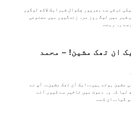
کی ترقی سے بھرپور چکوال شہرایک لاکھ لوگوں
 شہر میں لوگ روز مرہ زندگیوں میں مصنوعی
ے رہ رہے...
ک ان تھک مشین! – محمد
 مشین ہوتے ہیں…ایک اَن تھک مشین… آپ نے
 لیا کہ وہ دعوت میں تاخیر سے کیوں آئے
 گیا…ان کے...