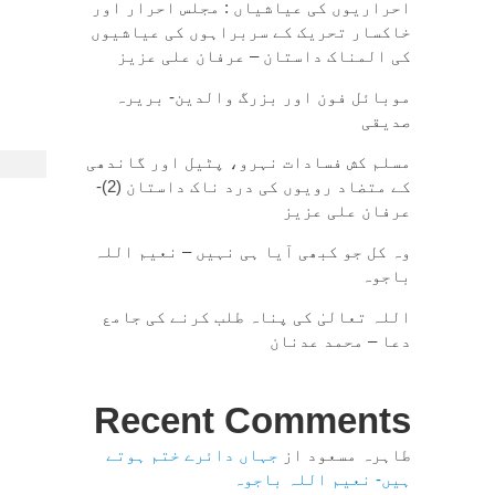
احراریوں کی عیاشیاں : مجلس احرار اور
خاکسار تحریک کے سربراہوں کی عیاشیوں
کی المناک داستان – عرفان علی عزیز
موبائل فون اور بزرگ والدین- بریرہ
صدیقی
مسلم کش فسادات نہرو، پٹیل اور گاندھی
کے متضاد رویوں کی درد ناک داستان (2)-
عرفان علی عزیز
وہ کل جو کبھی آیا ہی نہیں – نعیم اللہ
باجوہ
اللہ تعالیٰ کی پناہ طلب کرنے کی جامع
دعا – محمد عدنان
Recent Comments
طاہرہ مسعود
از
جہاں دائرے ختم ہوتے
ہیں- نعیم اللہ باجوہ