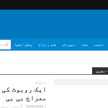
تعلیم
صحت
اسپورٹس
طنز و مزاح
وسطی ایشیا
ادبیات
ایک روبوٹ کی 
معراج بی بی
02/05/2025
تبصرہ لکھیے