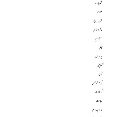
شخصیات
صحت
طنز و مزاح
عالم اسلام
عسکری
کالم
کچھ خاص
کراچی
کہانی
گوشہ خواتین
گوشہ ہند
مباحث
مذاہب عالم