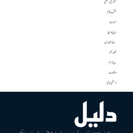
مشرق وسطی
منتخب کالم
مہمات
میڈیا واچ
نئے لکھاری
نقطہ نظر
ہیڈلائنز
واقعات
وسطی ایشیا