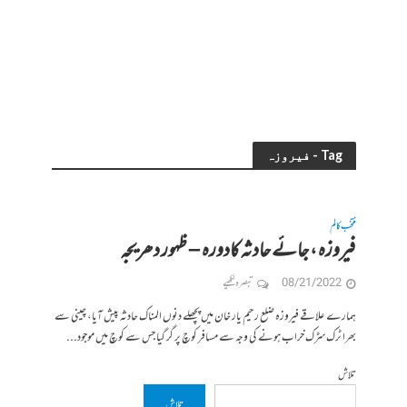
Tag - فیروزہ
منتخب کالم
فیروزہ ، جائے حادثہ کادورہ – ظہور دھریجہ
08/21/2022
تبصرہ لکھیے
ہمارے علاقے فیروزہ ضلع رحیم یار خان میں پچھلے دنوں المناک حادثہ پیش آیا، چینی سے
بھرا ٹرک سڑک خراب ہونے کی وجہ سے مسافر کوچ پر گر گیا جس سے کوچ میں موجود...
تلاش
تلاش