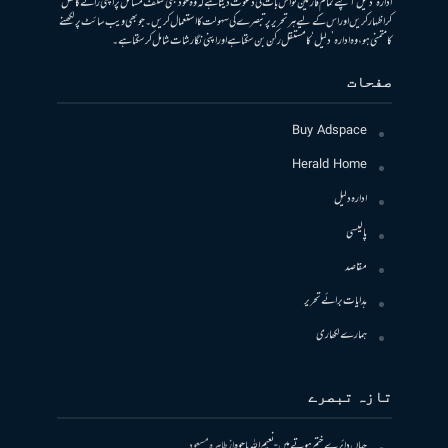
ادارہ ’دلیل‘ اپنے تمام قارئین کو اس بات کی دعوت دیتا ہے کہ وہ خود بھی مختلف مسائل پر اپنی رائے کا کھل
کر اظہار کریں اور اس کے لیے ہر تحریر پر تبصرے کی سہولت کا استعمال کریں۔ جو بھی ویب سائٹ پر لکھنے
کا متمنی ہو، وہ ادارہ ’دلیل‘ کا مستقل رکن بن سکتا ہے اور اپنی نگارشات شامل کرسکتا ہے۔
صفحات
Buy Adspace
Herald Home
ادارہ دلیل
پالیسی
مقاصد
ہدایات برائے تحریر
ہمارے لکھاری
تازہ تبصرے
جہاں دائرے ختم ہوتے ہیں- نعیم اللہ باجوہ
از
طاہرہ مسعود