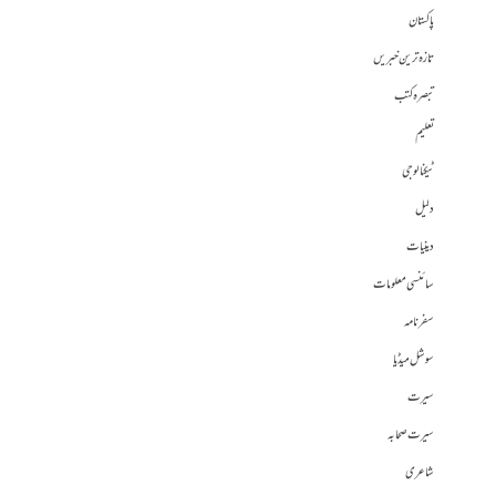
پاکستان
تازہ ترین خبریں
تبصرہ کتب
تعلیم
ٹیکنالوجی
دلیل
دینیات
سائنسی معلومات
سفرنامہ
سوشل میڈیا
سیرت
سیرت صحابہ
شاعری