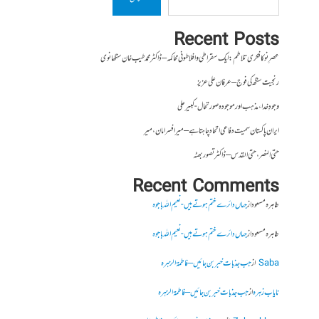
Recent Posts
عصرِ نو کا فکری تلاطم: ایک سقراطی و افلاطونی محاکمہ – ڈاکٹر محمد طیب خان سنگھانوی
رنجیت سنگھ کی فوج – عرفان علی عزیز
وجودِ خدا، مذہب اور موجودہ صورتحال- کبیر علی
ایران پاکستان سمیت دفاعی اتحاد چاہتا ہے – میر افسر امان،میر
حتی النصر ، حتی القدس – ڈاکٹر تصور بھٹہ
Recent Comments
طاہرہ مسعود
از
جہاں دائرے ختم ہوتے ہیں- نعیم اللہ باجوہ
طاہرہ مسعود
از
جہاں دائرے ختم ہوتے ہیں- نعیم اللہ باجوہ
Saba
از
جب جذبات خبر بن جائیں – فاطمۃالزہرہ
نایاب زہرہ
از
جب جذبات خبر بن جائیں – فاطمۃالزہرہ