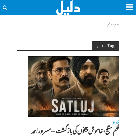
ہوم
<<
فلم
Tag - فلم
نقطہ نظر
فلم ستلج، خاموش چیخوں کی بازگشت – مسرور احمد