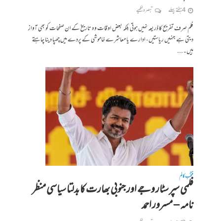
4 ہفتے پہلے
تبصرہ لکھیے
فلم صرف تفریح کا ذریعہ نہیں ہوتی بلکہ بعض اوقات وہ تاریخ کے ان صفحات کو بھی آواز
دیتی ہے جنہیں ریاستیں، ادارے یا معاشرے خاموشی کے پردے میں چھپا دینا چاہتے
ہیں۔...
منتخب کالم
فلمی سپر سٹار وجے اور جنوبی بھارت کا بدلتا سیاسی منظر
نامہ – مسرور احمد