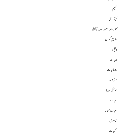
تعلیم
ٹیکنالوجی
خطبہ جمعہ مسجد نبوی ﷺ
دفاع پاکستان
دلیل
دینیات
روحانیات
سفرنامہ
سوشل میڈیا
سیرت
سیرت صحابہ
شاعری
شخصیات