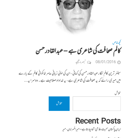
کچھ خاص
کالم صحافت کی شاعری ہے – عبدالقادر حسن
08/01/2016
تبصرہ لکھیے
سینئر ترین کالم نگار عبدالقادر حسن کی کہانی ، ان کی اپنی زبانی عامر خاکوانی کالم کے بارے
میں میری رائے کہ یہ صحافت کی شاعری ہے، یہ خداداد صلاحیت ہے۔ دوسرا یہ...
تلاش
تلاش
Recent Posts
ایران پاکستان سمیت دفاعی اتحاد چاہتا ہے – میر افسر امان،میر