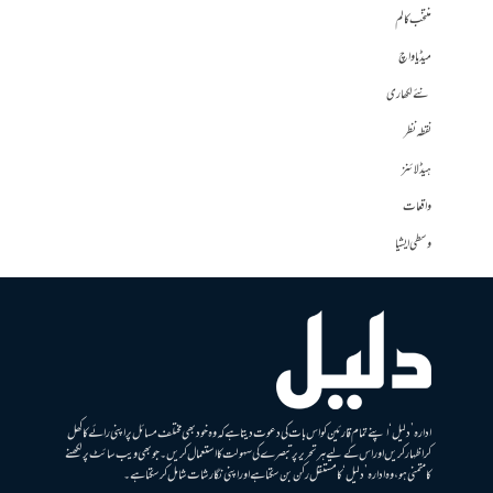
منتخب کالم
میڈیا واچ
نئے لکھاری
نقطہ نظر
ہیڈلائنز
واقعات
وسطی ایشیا
ادارہ ’دلیل‘ اپنے تمام قارئین کو اس بات کی دعوت دیتا ہے کہ وہ خود بھی مختلف مسائل پر اپنی رائے کا کھل
کر اظہار کریں اور اس کے لیے ہر تحریر پر تبصرے کی سہولت کا استعمال کریں۔ جو بھی ویب سائٹ پر لکھنے
کا متمنی ہو، وہ ادارہ ’دلیل‘ کا مستقل رکن بن سکتا ہے اور اپنی نگارشات شامل کرسکتا ہے۔