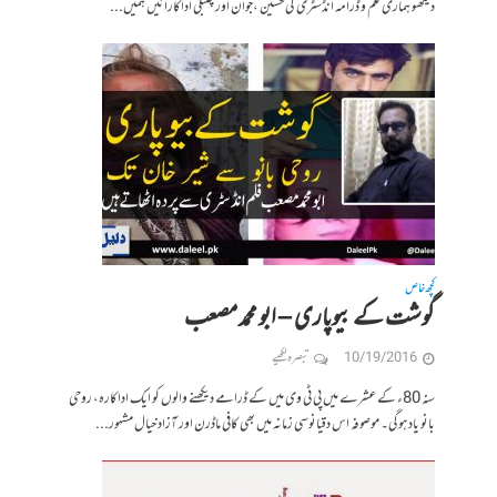
دیکھو ہماری فلم و ڈرامہ انڈسٹری کی حسین ،جوان اور چلبلی اداکارائیں ہمیں...
کچھ خاص
گوشت کے بیوپاری – ابو محمد مصعب
10/19/2016
تبصرہ لکھیے
سنہ 80ء کے عشرے میں پی ٹی وی میں کے ڈرامے دیکھنے والوں کو ایک اداکارہ، روحی
بانو یاد ہوگی۔ موصوفہ اس دقیانوسی زمانہ میں بھی کافی ماڈرن اور آزاد خیال مشہور...