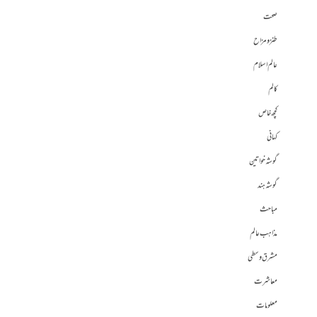
صحت
طنز و مزاح
عالم اسلام
کالم
کچھ خاص
کہانی
گوشہ خواتین
گوشہ ہند
مباحث
مذاہب عالم
مشرق وسطی
معاشرت
معلومات