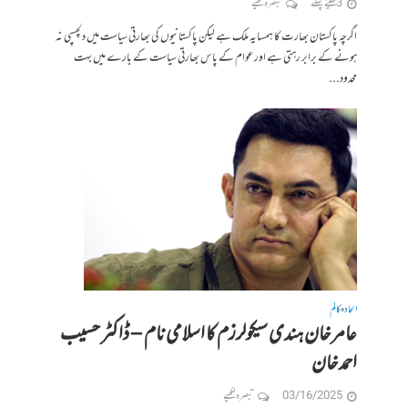
3 مہینے پہلے
تبصرہ لکھیے
اگرچہ پاکستان بھارت کا ہمسایہ ملک ہے لیکن پاکستانیوں کی بھارتی سیاست میں دلچسپی نہ
ہونے کے برابر رہتی ہے اور عوام کے پاس بھارتی سیاست کے بارے میں بہت
محدود...
الحاد
کالم
•
عامر خان ہندی سیکولرزم کا اسلامی نام – ڈاکٹر حسیب
احمد خان
03/16/2025
تبصرہ لکھیے