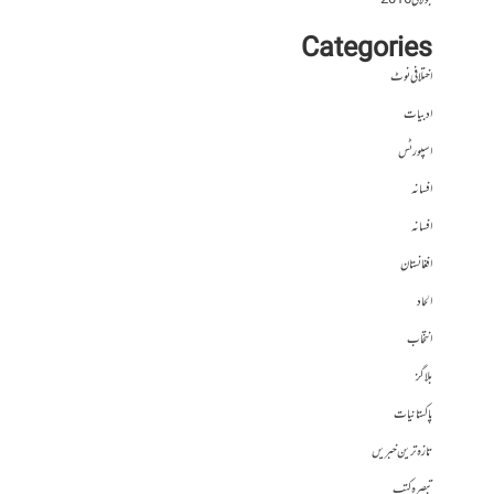
جولائی 2016
Categories
اختلافی نوٹ
ادبیات
اسپورٹس
افسانہ
افسانہ
افغانستان
الحاد
انتخاب
بلاگز
پاکستانیات
تازہ ترین خبریں
تبصرہ کتب