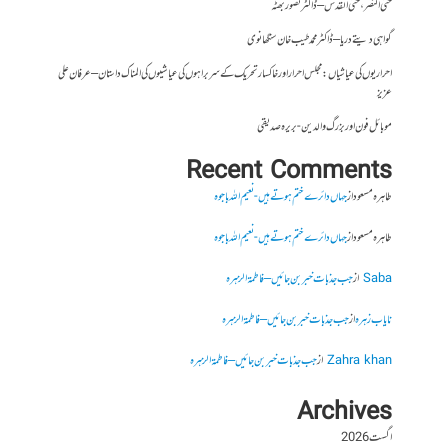
حتی النصر ، حتی القدس – ڈاکٹر تصور بھٹہ
گواہی دیتے دریا – ڈاکٹر محمد طیب خان سنگھانوی
احراریوں کی عیاشیاں : مجلس احرار اور خاکسار تحریک کے سربراہوں کی عیاشیوں کی المناک داستان – عرفان علی
عزیز
موبائل فون اور بزرگ والدین- بریرہ صدیقی
Recent Comments
طاہرہ مسعود
از
جہاں دائرے ختم ہوتے ہیں- نعیم اللہ باجوہ
طاہرہ مسعود
از
جہاں دائرے ختم ہوتے ہیں- نعیم اللہ باجوہ
Saba
از
جب جذبات خبر بن جائیں – فاطمۃالزہرہ
نایاب زہرہ
از
جب جذبات خبر بن جائیں – فاطمۃالزہرہ
Zahra khan
از
جب جذبات خبر بن جائیں – فاطمۃالزہرہ
Archives
اگست 2026