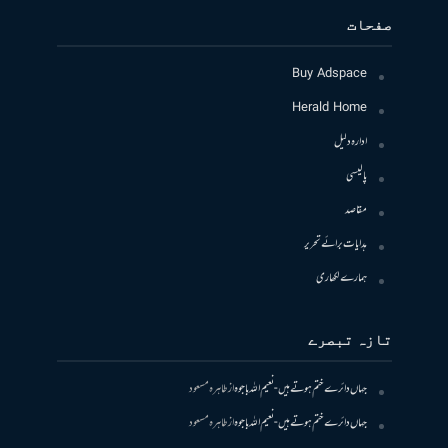
صفحات
Buy Adspace
Herald Home
ادارہ دلیل
پالیسی
مقاصد
ہدایات برائے تحریر
ہمارے لکھاری
تازہ تبصرے
جہاں دائرے ختم ہوتے ہیں- نعیم اللہ باجوہ
از
طاہرہ مسعود
جہاں دائرے ختم ہوتے ہیں- نعیم اللہ باجوہ
از
طاہرہ مسعود