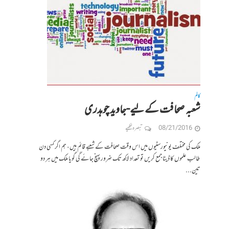
کالم
شعبہ صحافت کے لیے-جاوید چوہدری
08/21/2016
تبصرہ لکھیے
ملک کی مختلف یونیورسٹیوں میں اس وقت صحافت کے شعبے قائم ہیں، ہم اگر کسی دن
طالب علموں کا ڈیٹا جمع کریں تو تعداد لاکھ تک ضرور پہنچ جائے گی گویا ملک میں ہر دو
تین...