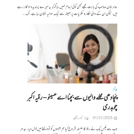
عامر خان صاحب کی بابت مجھے کبھی کوئی ابہام نہیں رہا گو کہ یہ میرے پسندیدہ اداکار رہے
ہیں، لیکن ان کے دینی افکار و نظریات پر ہمیشہ سے ایک سوالیہ نشان رہا ہے. اک...
بلاگز
پَچادھی محلے والیوں سے بچنا اے حسینو – رقیہ اکبر
چوہدری
01/21/2025
تبصرہ لکھیے
جب سے فیس بک نے ریلز کا سلسلہ شروع کیا ہم جیسوں کو تو وختے میں ڈال دیا۔ جدھر