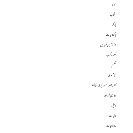
الحاد
انتخاب
بلاگز
پاکستانیات
تازہ ترین خبریں
تبصرہ کتب
تعلیم
ٹیکنالوجی
خطبہ جمعہ مسجد نبوی ﷺ
دفاع پاکستان
دلیل
دینیات
روحانیات