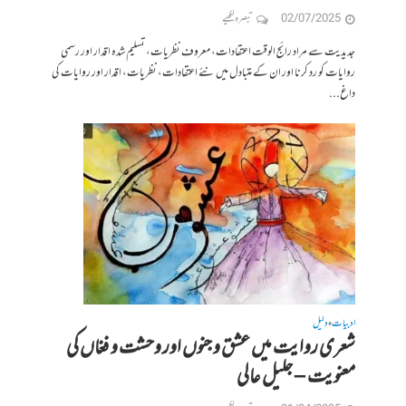
02/07/2025
تبصرہ لکھیے
جدیدیت سے مراد رائج الوقت اعتقادات، معروف نظریات، تسلیم شدہ اقدار اور رسمی
روایات کو رد کرنا اور ان کے متبادل میں نئے اعتقادات، نظریات، اقدار اور روایات کی
داغ...
ادبیات
دلیل
•
شعری روایت میں عشق و جنوں اور وحشت و فغاں کی
معنویت – جلیل عالی