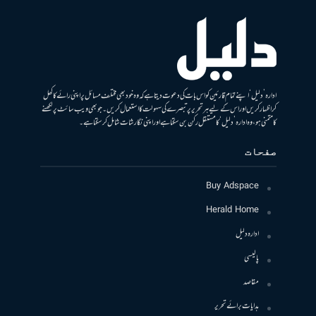
ادارہ ’دلیل‘ اپنے تمام قارئین کو اس بات کی دعوت دیتا ہے کہ وہ خود بھی مختلف مسائل پر اپنی رائے کا کھل
کر اظہار کریں اور اس کے لیے ہر تحریر پر تبصرے کی سہولت کا استعمال کریں۔ جو بھی ویب سائٹ پر لکھنے
کا متمنی ہو، وہ ادارہ ’دلیل‘ کا مستقل رکن بن سکتا ہے اور اپنی نگارشات شامل کرسکتا ہے۔
صفحات
Buy Adspace
Herald Home
ادارہ دلیل
پالیسی
مقاصد
ہدایات برائے تحریر