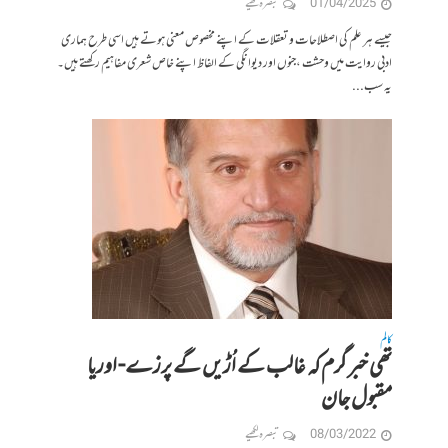
01/04/2025
تبصرہ لکھیے
جیسے ہر علم کی اصطلاحات و تعقلات کے اپنے مخصوص معنی ہوتے ہیں اسی طرح ہماری
ادبی روایت میں وحشت ،جنوں اور دیوانگی کے الفاظ اپنے خاص شعری مفاہیم رکھتے ہیں۔
یہ سب...
کالم
تھی خبر گرم کہ غالب کے اُڑیں گے پرزے- اوریا
مقبول جان
08/03/2022
تبصرہ لکھیے