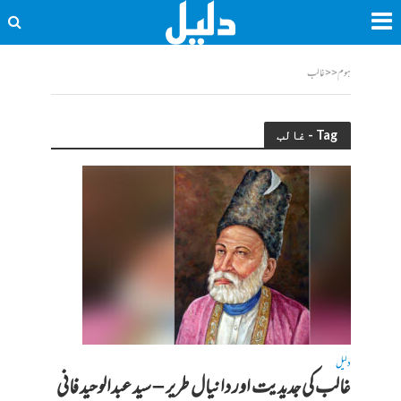
ہوم
<<
غالب
Tag - غالب
دلیل
غالب کی جدیدیت اور دانیال طریر – سید عبدالوحید فانی