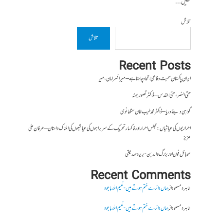
تھیں...
تلاش
تلاش
Recent Posts
ایران پاکستان سمیت دفاعی اتحاد چاہتا ہے – میر افسر امان،میر
حتی النصر ، حتی القدس – ڈاکٹر تصور بھٹہ
گواہی دیتے دریا – ڈاکٹر محمد طیب خان سنگھانوی
احراریوں کی عیاشیاں : مجلس احرار اور خاکسار تحریک کے سربراہوں کی عیاشیوں کی المناک داستان – عرفان علی
عزیز
موبائل فون اور بزرگ والدین- بریرہ صدیقی
Recent Comments
طاہرہ مسعود
از
جہاں دائرے ختم ہوتے ہیں- نعیم اللہ باجوہ
طاہرہ مسعود
از
جہاں دائرے ختم ہوتے ہیں- نعیم اللہ باجوہ