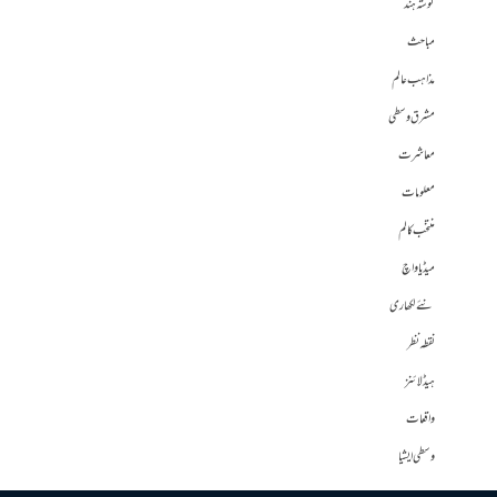
گوشہ ہند
مباحث
مذاہب عالم
مشرق وسطی
معاشرت
معلومات
منتخب کالم
میڈیا واچ
نئے لکھاری
نقطہ نظر
ہیڈلائنز
واقعات
وسطی ایشیا