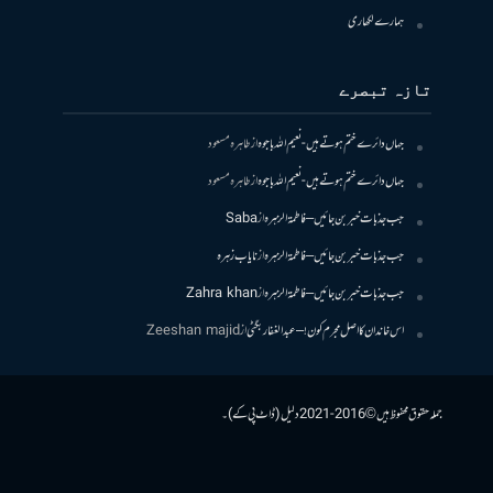
ہمارے لکھاری
تازہ تبصرے
جہاں دائرے ختم ہوتے ہیں- نعیم اللہ باجوہ
از
طاہرہ مسعود
جہاں دائرے ختم ہوتے ہیں- نعیم اللہ باجوہ
از
طاہرہ مسعود
جب جذبات خبر بن جائیں – فاطمۃالزہرہ
از
Saba
جب جذبات خبر بن جائیں – فاطمۃالزہرہ
از
نایاب زہرہ
جب جذبات خبر بن جائیں – فاطمۃالزہرہ
از
Zahra khan
اس خاندان کا اصل مجرم کون! – عبدالغفار بگٹی
از
Zeeshan majid
جملہ حقوق محفوظ ہیں © 2016-2021 دلیل (ڈاٹ پی کے)۔