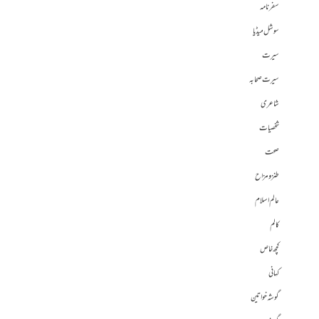
سفرنامہ
سوشل میڈیا
سیرت
سیرت صحابہ
شاعری
شخصیات
صحت
طنز و مزاح
عالم اسلام
کالم
کچھ خاص
کہانی
گوشہ خواتین