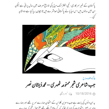
پاکستان کے غیر سرکاری، نجی الیکٹرانک میڈیا کی تاریخ صرف بیس سال پرانی ہے لیکن
ان بیس سالوں میں اس میڈیا نے پاکستانی معاشرے میں جو ہیجان برپا کیا ہے وہ شاید
کئی...
بلاگز
طنز و مزاح
•
جب شاعری شجر ممنوعہ ٹھہری – محمد ذیشان نصر
10/18/2016
تبصرہ لکھیے
یہ ان دنوں کی بات ہے جب دسویں کلاس کے امتحان ہمارے سر پر تھے اور ہمارے
والدین ہمیں امتحانات کی تیاری کا کہہ کہہ کر عاجز آ چکے تھے مگر مجال تھی کہ ہمارے