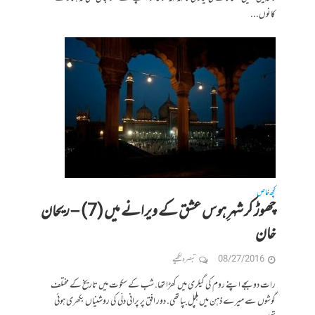
کانوں...
کچھ خاص
چھوڑ کر شہرِ ہوس عشق کے ویرانے میں (7) – ریحان
خان
08/27/2016
تبصرہ لکھیے
رات دو بجے اپنے روم کی گیلری میں کھڑا تھا. شب کے سکوت میں تاریخ کے مختلف
گوشوں سے میرے ذہن میں ہلچل بپا تھی. دور افق پر پرانی دلّی کی روشنیاں بکھری ہوئی