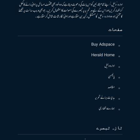
ادارہ ’دلیل‘ اپنے تمام قارئین کو اس بات کی دعوت دیتا ہے کہ وہ خود بھی مختلف مسائل پر اپنی رائے کا کھل
کر اظہار کریں اور اس کے لیے ہر تحریر پر تبصرے کی سہولت کا استعمال کریں۔ جو بھی ویب سائٹ پر لکھنے
کا متمنی ہو، وہ ادارہ ’دلیل‘ کا مستقل رکن بن سکتا ہے اور اپنی نگارشات شامل کرسکتا ہے۔
صفحات
Buy Adspace
Herald Home
ادارہ دلیل
پالیسی
مقاصد
ہدایات برائے تحریر
ہمارے لکھاری
تازہ تبصرے