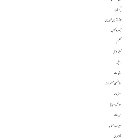
پاکستان
تازہ ترین خبریں
تبصرہ کتب
تعلیم
ٹیکنالوجی
دلیل
دینیات
سائنسی معلومات
سفرنامہ
سوشل میڈیا
سیرت
سیرت صحابہ
شاعری