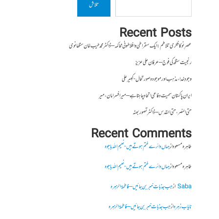
تلاش
Recent Posts
عصرِ نو کا فکری تلاطم: ایک سقراطی و افلاطونی محاکمہ – ڈاکٹر محمد طیب خان سنگھانوی
رنجیت سنگھ کی فوج – عرفان علی عزیز
وجودِ خدا، مذہب اور موجودہ صورتحال- کبیر علی
ایران پاکستان سمیت دفاعی اتحاد چاہتا ہے – میر افسر امان،میر
حتی النصر ، حتی القدس – ڈاکٹر تصور بھٹہ
Recent Comments
طاہرہ مسعود
از
جہاں دائرے ختم ہوتے ہیں- نعیم اللہ باجوہ
طاہرہ مسعود
از
جہاں دائرے ختم ہوتے ہیں- نعیم اللہ باجوہ
Saba
از
جب جذبات خبر بن جائیں – فاطمۃالزہرہ
نایاب زہرہ
از
جب جذبات خبر بن جائیں – فاطمۃالزہرہ