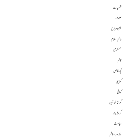
شخصیات
صحت
طنز و مزاح
عالم اسلام
عسکری
کالم
کچھ خاص
کراچی
کہانی
گوشہ خواتین
گوشہ ہند
مباحث
مذاہب عالم