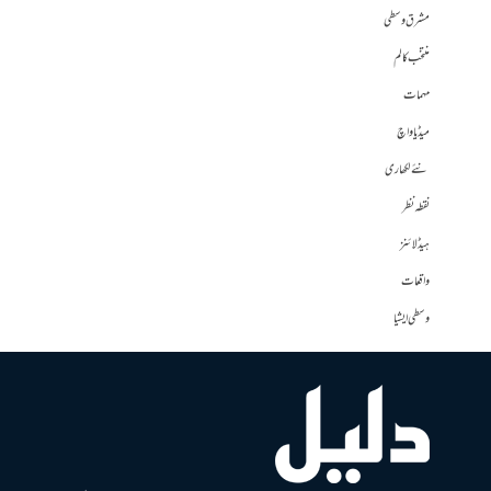
مشرق وسطی
منتخب کالم
مہمات
میڈیا واچ
نئے لکھاری
نقطہ نظر
ہیڈلائنز
واقعات
وسطی ایشیا