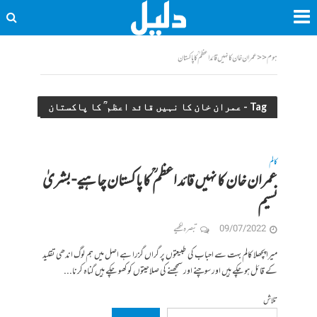
ہوم
<<
عمران خان کا نہیں قائد اعظم ؒ کا پاکستان
Tag - عمران خان کا نہیں قائد اعظم ؒ کا پاکستان
کالم
عمران خان کا نہیں قائد اعظم ؒ کا پاکستان چاہیے- بشریٰ
نسیم
09/07/2022
تبصرہ لکھیے
میرا پچھلا کالم بہت سے احباب کی طبیعتوں پر گراں گزرا ہے اصل میں ہم لوگ اندھی تقلید
کے قائل ہوچکے ہیں اور سوچنے اور سمجھنے کی صلاحیتوں کو کھو چکے ہیں گناہ کرنا...
تلاش