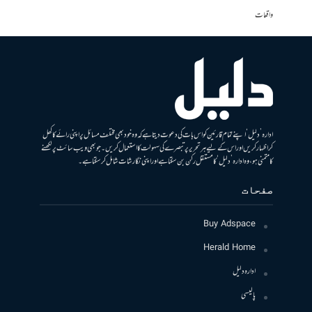
واقعات
ادارہ ’دلیل‘ اپنے تمام قارئین کو اس بات کی دعوت دیتا ہے کہ وہ خود بھی مختلف مسائل پر اپنی رائے کا کھل
کر اظہار کریں اور اس کے لیے ہر تحریر پر تبصرے کی سہولت کا استعمال کریں۔ جو بھی ویب سائٹ پر لکھنے
کا متمنی ہو، وہ ادارہ ’دلیل‘ کا مستقل رکن بن سکتا ہے اور اپنی نگارشات شامل کرسکتا ہے۔
صفحات
Buy Adspace
Herald Home
ادارہ دلیل
پالیسی