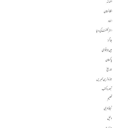
افسانہ
افغانستان
الحاد
انٹرٹینمنٹ کی دنیا
بلاگز
بین الاقوامی
پاکستان
تاریخ
تازہ ترین خبریں
تبصرہ کتب
تعلیم
ٹیکنالوجی
دلیل