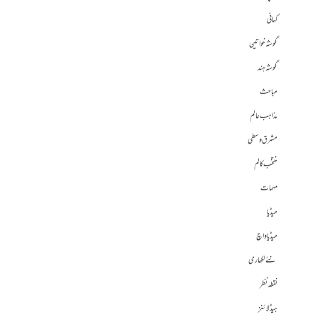
کہانی
گوشہ خواتین
گوشہ ہند
مباحث
مذاہب عالم
مشرق وسطی
منتخب کالم
مہمات
میڈیا
میڈیا واچ
نئے لکھاری
نقطہ نظر
ہیڈلائنز