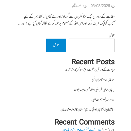
03/08/2025
تبصرہ لکھیے
مطالعے کے دوران ایک لفظ نظروں سے گزرا؛ “ماورائے گماں”۔ لحظہ بھر کے لیے
کتاب کو ایک طرف رکھا اور اس لفظ کے مفہوم پر غور کرنے لگا کہ گماں کیا ہے؟ اور...
تلاش
تلاش
Recent Posts
ریاست کے وسائل پر ملکیت کا حق – ڈاکٹر محمد مشتاق احمد
سو سال بعد – کامران رفیع
پاسبانِ حرمین شریفین – محمد محسن خان راجپوت
دوسرا رخ – آصف امین
منافق کی چار نشانیاں اور ایک سچے مسلمان کا کردار – محمد عدنان
Recent Comments
طاہرہ مسعود
از
جہاں دائرے ختم ہوتے ہیں- نعیم اللہ باجوہ