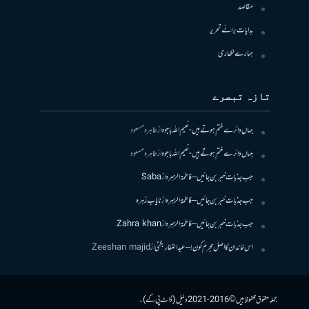
مقاصد
ہدایات برائے تحریر
ہمارے لکھاری
تازہ تبصرے
جہاں دائرے ختم ہوتے ہیں- نعیم اللہ باجوہ
از
طاہرہ مسعود
جہاں دائرے ختم ہوتے ہیں- نعیم اللہ باجوہ
از
طاہرہ مسعود
جب جذبات خبر بن جائیں – فاطمۃالزہرہ
از
Saba
جب جذبات خبر بن جائیں – فاطمۃالزہرہ
از
نایاب زہرہ
جب جذبات خبر بن جائیں – فاطمۃالزہرہ
از
Zahra khan
اس خاندان کا اصل مجرم کون! – عبدالغفار بگٹی
از
Zeeshan majid
جملہ حقوق محفوظ ہیں © 2016-2021 دلیل (ڈاٹ پی کے)۔