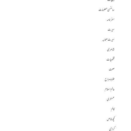
دینیات
سائنسی معلومات
سفرنامہ
سیرت
سیرت صحابہ
شاعری
شخصیات
صحت
طنز و مزاح
عالم اسلام
عسکری
کالم
کچھ خاص
کراچی