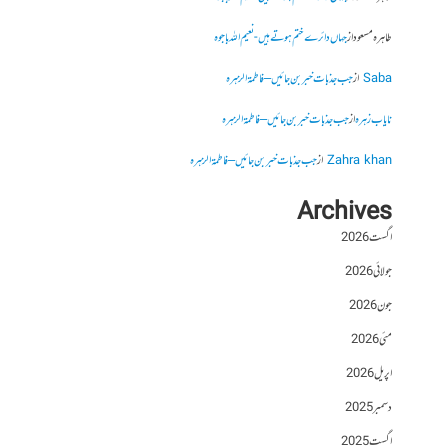
طاہرہ مسعود
از
جہاں دائرے ختم ہوتے ہیں- نعیم اللہ باجوہ
Saba
از
جب جذبات خبر بن جائیں – فاطمۃالزہرہ
نایاب زہرہ
از
جب جذبات خبر بن جائیں – فاطمۃالزہرہ
Zahra khan
از
جب جذبات خبر بن جائیں – فاطمۃالزہرہ
Archives
اگست 2026
جولائی 2026
جون 2026
مئی 2026
اپریل 2026
دسمبر 2025
اگست 2025