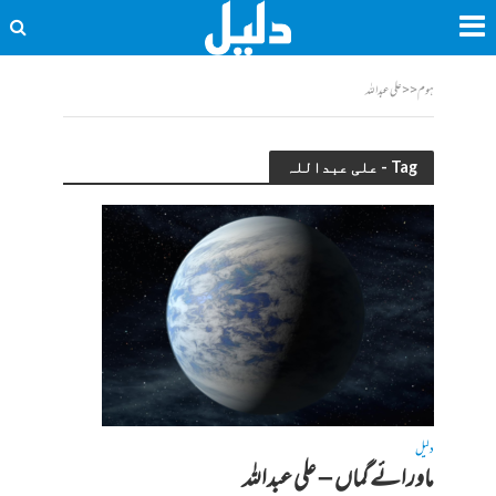
ہوم
<<
علی عبداللہ
Tag - علی عبداللہ
دلیل
ماورائے گماں – علی عبداللہ