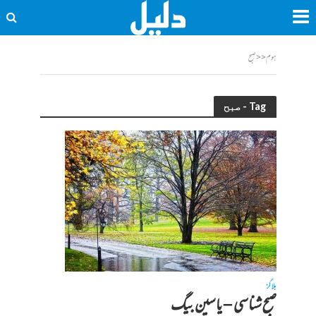
ہوم
<<
صبح
Tag - صبح
بلاگز
صبح شناسی – یاسین بیگ