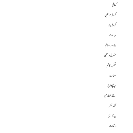
کہانی
گوشہ خواتین
گوشہ ہند
مباحث
مذاہب عالم
مشرق وسطی
منتخب کالم
مہمات
میڈیا واچ
نئے لکھاری
نقطہ نظر
ہیڈلائنز
واقعات