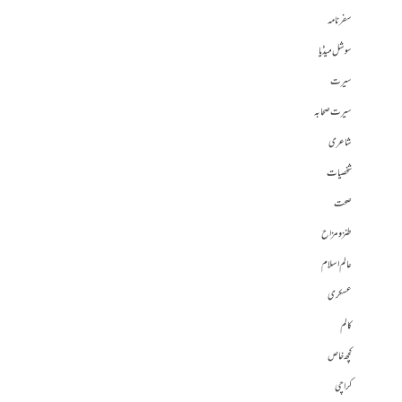
سفرنامہ
سوشل میڈیا
سیرت
سیرت صحابہ
شاعری
شخصیات
صحت
طنز و مزاح
عالم اسلام
عسکری
کالم
کچھ خاص
کراچی