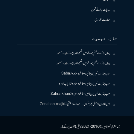
ہدایات برائے تحریر
ہمارے لکھاری
تازہ تبصرے
جہاں دائرے ختم ہوتے ہیں- نعیم اللہ باجوہ
از
طاہرہ مسعود
جہاں دائرے ختم ہوتے ہیں- نعیم اللہ باجوہ
از
طاہرہ مسعود
جب جذبات خبر بن جائیں – فاطمۃالزہرہ
از
Saba
جب جذبات خبر بن جائیں – فاطمۃالزہرہ
از
نایاب زہرہ
جب جذبات خبر بن جائیں – فاطمۃالزہرہ
از
Zahra khan
اس خاندان کا اصل مجرم کون! – عبدالغفار بگٹی
از
Zeeshan majid
جملہ حقوق محفوظ ہیں © 2016-2021 دلیل (ڈاٹ پی کے)۔