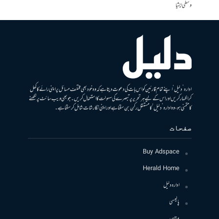
وسطی ایشیا
ادارہ ’دلیل‘ اپنے تمام قارئین کو اس بات کی دعوت دیتا ہے کہ وہ خود بھی مختلف مسائل پر اپنی رائے کا کھل
کر اظہار کریں اور اس کے لیے ہر تحریر پر تبصرے کی سہولت کا استعمال کریں۔ جو بھی ویب سائٹ پر لکھنے
کا متمنی ہو، وہ ادارہ ’دلیل‘ کا مستقل رکن بن سکتا ہے اور اپنی نگارشات شامل کرسکتا ہے۔
صفحات
Buy Adspace
Herald Home
ادارہ دلیل
پالیسی
مقاصد