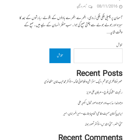
08/11/2016
تبصرہ لکھیے
آسمان پر پھیلی ہلکی ہلکی زردی، بکھرے بکھرے بادلوں کے بگولے، بارشوں کے بعد کا
سبزہ اور ہولے ہولے سے چلتی صبح کی ہوا۔ سب منظر انسان کے لیے ہیں۔ صبح کے
وقت شاید...
تلاش
تلاش
Recent Posts
عصرِ نو کا فکری تلاطم: ایک سقراطی و افلاطونی محاکمہ – ڈاکٹر محمد طیب خان سنگھانوی
رنجیت سنگھ کی فوج – عرفان علی عزیز
وجودِ خدا، مذہب اور موجودہ صورتحال- کبیر علی
ایران پاکستان سمیت دفاعی اتحاد چاہتا ہے – میر افسر امان،میر
حتی النصر ، حتی القدس – ڈاکٹر تصور بھٹہ
Recent Comments