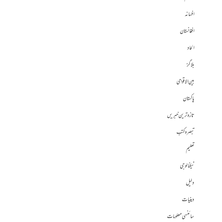
افسانہ
افغانستان
الحاد
بلاگز
بین الاقوامی
پاکستان
تازہ ترین خبریں
تبصرہ کتب
تعلیم
ٹیکنالوجی
دلیل
دینیات
سائنسی معلومات