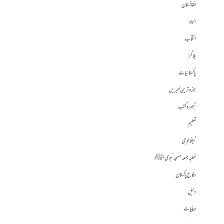
افغانستان
الحاد
انتخاب
بلاگز
پاکستانیات
تازہ ترین خبریں
تبصرہ کتب
تعلیم
ٹیکنالوجی
خطبہ جمعہ مسجد نبوی ﷺ
دفاع پاکستان
دلیل
دینیات