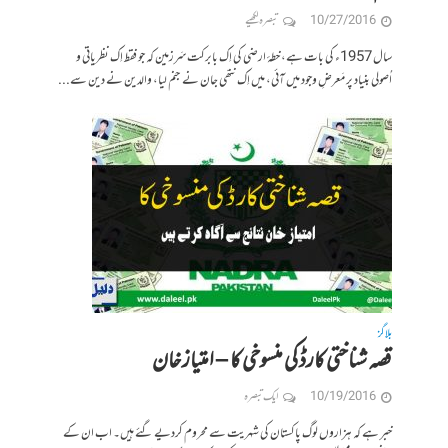
10/27/2016
تبصرہ لکھیے
سال 1957ء کی بات ہے، خطۂ ارضی کی اِک بابرکت سَرزمین کہ جو فقط اِک نظریاتی و
اُصولی بنیاد پر مَعرضِ وجود میں آئی، میں اِک ننھّی جان نے جنم لیا، والدین نے دین سے...
بلاگز
قصہ شناختی کارڈ کی منسوخی کا – امتیاز خان
10/19/2016
ایک تبصرہ
خبر ہے کہ ہزاروں لوگ پاکستان کی شہریت سے محروم کردیے گئے ہیں۔ اب ان کے