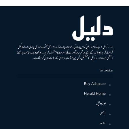
ادارہ ’دلیل‘ اپنے تمام قارئین کو اس بات کی دعوت دیتا ہے کہ وہ خود بھی مختلف مسائل پر اپنی رائے کا کھل
کر اظہار کریں اور اس کے لیے ہر تحریر پر تبصرے کی سہولت کا استعمال کریں۔ جو بھی ویب سائٹ پر لکھنے
کا متمنی ہو، وہ ادارہ ’دلیل‘ کا مستقل رکن بن سکتا ہے اور اپنی نگارشات شامل کرسکتا ہے۔
صفحات
Buy Adspace
Herald Home
ادارہ دلیل
پالیسی
مقاصد