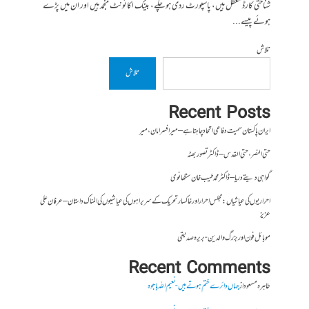
شناختی کارڈ معطل ہیں، پاسپورٹ ردی ہوچکے، بینک اکائونٹ منجمد ہیں اور ان میں پڑے
ہوئے پیسے...
تلاش
تلاش
Recent Posts
ایران پاکستان سمیت دفاعی اتحاد چاہتا ہے – میر افسر امان،میر
حتی النصر ، حتی القدس – ڈاکٹر تصور بھٹہ
گواہی دیتے دریا – ڈاکٹر محمد طیب خان سنگھانوی
احراریوں کی عیاشیاں : مجلس احرار اور خاکسار تحریک کے سربراہوں کی عیاشیوں کی المناک داستان – عرفان علی
عزیز
موبائل فون اور بزرگ والدین- بریرہ صدیقی
Recent Comments
طاہرہ مسعود
از
جہاں دائرے ختم ہوتے ہیں- نعیم اللہ باجوہ