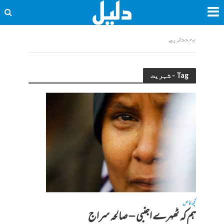
ہوم
<<
شہریت
Tag - شہریت
کچھ خاص
ہم کہ ٹھہرے اجنبی – صالحہ سراج