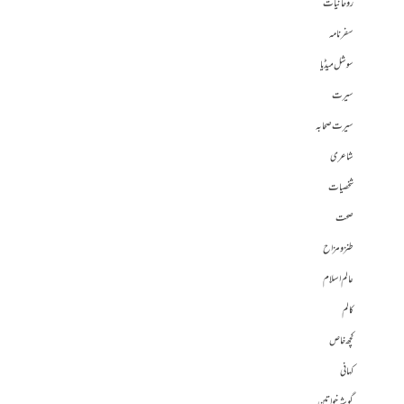
روحانیات
سفرنامہ
سوشل میڈیا
سیرت
سیرت صحابہ
شاعری
شخصیات
صحت
طنز و مزاح
عالم اسلام
کالم
کچھ خاص
کہانی
گوشہ خواتین