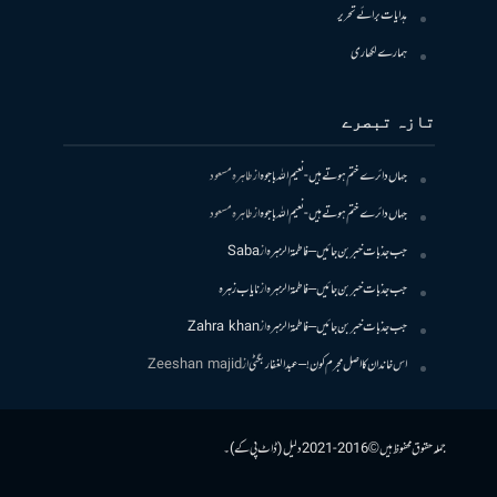
ہدایات برائے تحریر
ہمارے لکھاری
تازہ تبصرے
جہاں دائرے ختم ہوتے ہیں- نعیم اللہ باجوہ
از
طاہرہ مسعود
جہاں دائرے ختم ہوتے ہیں- نعیم اللہ باجوہ
از
طاہرہ مسعود
جب جذبات خبر بن جائیں – فاطمۃالزہرہ
از
Saba
جب جذبات خبر بن جائیں – فاطمۃالزہرہ
از
نایاب زہرہ
جب جذبات خبر بن جائیں – فاطمۃالزہرہ
از
Zahra khan
اس خاندان کا اصل مجرم کون! – عبدالغفار بگٹی
از
Zeeshan majid
جملہ حقوق محفوظ ہیں © 2016-2021 دلیل (ڈاٹ پی کے)۔