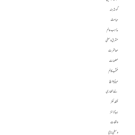
گوشہ ہند
مباحث
مذاہب عالم
مشرق وسطی
معاشرت
معلومات
منتخب کالم
میڈیا واچ
نئے لکھاری
نقطہ نظر
ہیڈلائنز
واقعات
وسطی ایشیا