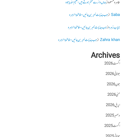
طاہرہ مسعود
از
جہاں دائرے ختم ہوتے ہیں- نعیم اللہ باجوہ
Saba
از
جب جذبات خبر بن جائیں – فاطمۃالزہرہ
نایاب زہرہ
از
جب جذبات خبر بن جائیں – فاطمۃالزہرہ
Zahra khan
از
جب جذبات خبر بن جائیں – فاطمۃالزہرہ
Archives
اگست 2026
جولائی 2026
جون 2026
مئی 2026
اپریل 2026
دسمبر 2025
اگست 2025
جولائی 2025