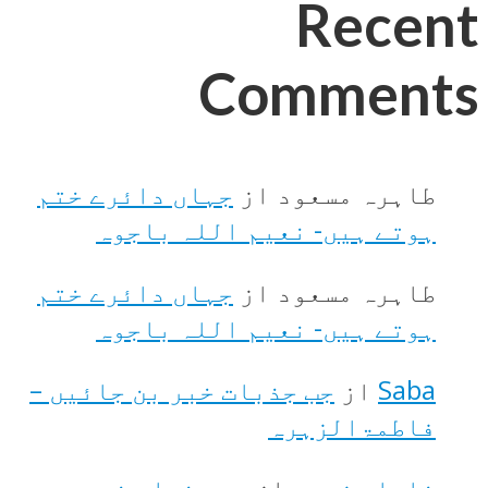
Recent
Comments
طاہرہ مسعود
از
جہاں دائرے ختم
ہوتے ہیں- نعیم اللہ باجوہ
طاہرہ مسعود
از
جہاں دائرے ختم
ہوتے ہیں- نعیم اللہ باجوہ
Saba
از
جب جذبات خبر بن جائیں –
فاطمۃالزہرہ
نایاب زہرہ
از
جب جذبات خبر بن