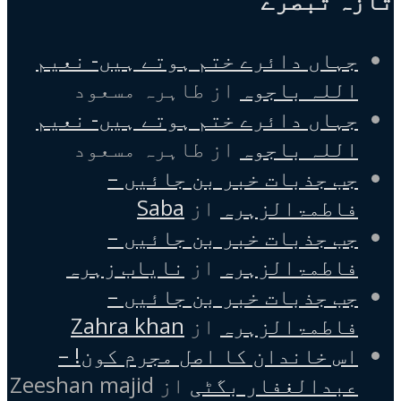
تازہ تبصرے
جہاں دائرے ختم ہوتے ہیں- نعیم
اللہ باجوہ
از
طاہرہ مسعود
جہاں دائرے ختم ہوتے ہیں- نعیم
اللہ باجوہ
از
طاہرہ مسعود
جب جذبات خبر بن جائیں –
فاطمۃالزہرہ
از
Saba
جب جذبات خبر بن جائیں –
فاطمۃالزہرہ
از
نایاب زہرہ
جب جذبات خبر بن جائیں –
فاطمۃالزہرہ
از
Zahra khan
اس خاندان کا اصل مجرم کون! –
عبدالغفار بگٹی
از
Zeeshan majid