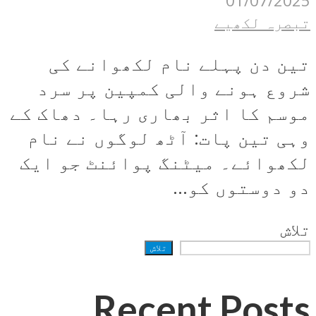
01/07/2025
تبصرہ لکھیے
تین دن پہلے نام لکھوانے کی
شروع ہونے والی کمپین پر سرد
موسم کا اثر بھاری رہا۔ دھاک کے
وہی تین پات: آٹھ لوگوں نے نام
لکھوائے۔ میٹنگ پوائنٹ جو ایک
دو دوستوں کو...
تلاش
تلاش
Recent Posts