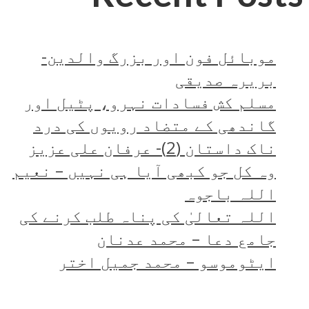
موبائل فون اور بزرگ والدین-
بریرہ صدیقی
مسلم کش فسادات نہرو، پٹیل اور
گاندھی کے متضاد رویوں کی درد
ناک داستان (2)- عرفان علی عزیز
وہ کل جو کبھی آیا ہی نہیں – نعیم
اللہ باجوہ
اللہ تعالیٰ کی پناہ طلب کرنے کی
جامع دعا – محمد عدنان
ایٹوموسو – محمد جمیل اختر