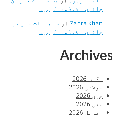
جائیں – فاطمۃالزہرہ
Zahra khan
از
جب جذبات خبر بن
جائیں – فاطمۃالزہرہ
Archives
اگست 2026
جولائی 2026
جون 2026
مئی 2026
اپریل 2026