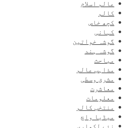
عالم اسلام
کالم
کچھ خاص
کہانی
گوشہ خواتین
گوشہ ہند
مباحث
مذاہب عالم
مشرق وسطی
معاشرت
معلومات
منتخب کالم
میڈیا واچ
نئے لکھاری