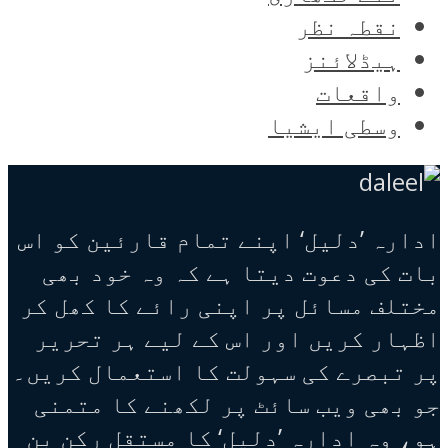
نقطہ نظر
ہیڈلائنز
واقعات
وسطی ایشیا
ادارہ ’دلیل‘ اپنے تمام قارئین کو اس
بات کی دعوت دیتا ہے کہ وہ خود بھی
مختلف مسائل پر اپنی رائے کا کھل کر
اظہار کریں اور اس کے لیے ہر تحریر
پر تبصرے کی سہولت کا استعمال کریں۔
جو بھی ویب سائٹ پر لکھنے کا متمنی
ہو، وہ ادارہ ’دلیل‘ کا مستقل رکن بن