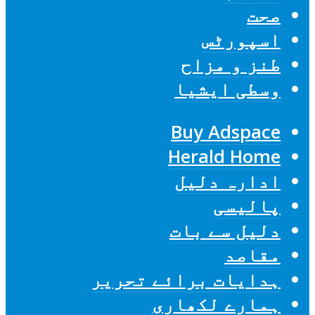
صحت
اسپورٹس
طنز و مزاح
وسطی ایشیا
Buy Adspace
Herald Home
ادارہ دلیل
پالیسی
دلیل سے بات
مقاصد
ہدایات برائے تحریر
ہمارے لکھاری