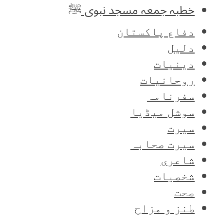
خطبہ جمعہ مسجد نبوی ﷺ
دفاع پاکستان
دلیل
دینیات
روحانیات
سفرنامہ
سوشل میڈیا
سیرت
سیرت صحابہ
شاعری
شخصیات
صحت
طنز و مزاح