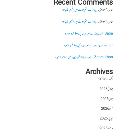
Recent Comments
طاہرہ مسعود
از
جہاں دائرے ختم ہوتے ہیں- نعیم اللہ باجوہ
طاہرہ مسعود
از
جہاں دائرے ختم ہوتے ہیں- نعیم اللہ باجوہ
Saba
از
جب جذبات خبر بن جائیں – فاطمۃالزہرہ
نایاب زہرہ
از
جب جذبات خبر بن جائیں – فاطمۃالزہرہ
Zahra khan
از
جب جذبات خبر بن جائیں – فاطمۃالزہرہ
Archives
اگست 2026
جولائی 2026
جون 2026
مئی 2026
اپریل 2026
دسمبر 2025