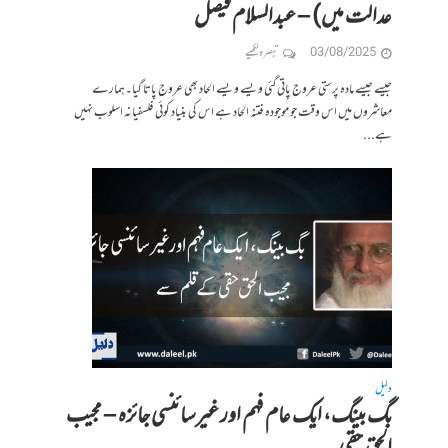
عدالت میں) – عبدالسلام فیصل
03/08/2025
تبصرہ لکھیے
جیسے جیسے مادہ پرستی عروج پاتی گئی ویسے ویسے الحاد بھی عروج پاتا گیا۔ہمارے
معاشروں میں اس وقت جو موجودہ فتنہ الحاد ہے اس کی بنیاد کوئی فلسفیانہ اسلوب نہیں
ہے...
دلیل
بگ بینگ، ایک عام فہم اور غیرسائنسی جائزہ – مجیب