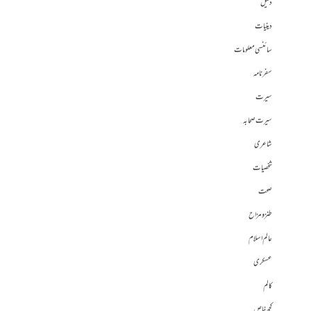
دلیل
دینیات
سائنسی معلومات
سفرنامہ
سیرت
سیرت صحابہ
شاعری
شخصیات
صحت
طنز و مزاح
عالم اسلام
عسکری
کالم
کچھ خاص