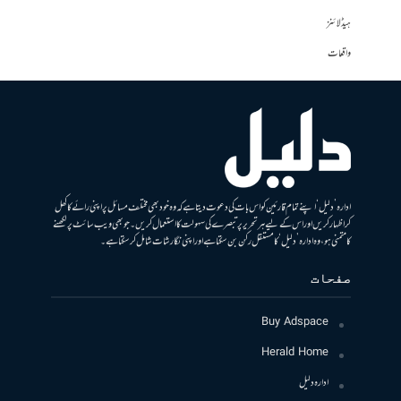
ہیڈلائنز
واقعات
ادارہ ’دلیل‘ اپنے تمام قارئین کو اس بات کی دعوت دیتا ہے کہ وہ خود بھی مختلف مسائل پر اپنی رائے کا کھل
کر اظہار کریں اور اس کے لیے ہر تحریر پر تبصرے کی سہولت کا استعمال کریں۔ جو بھی ویب سائٹ پر لکھنے
کا متمنی ہو، وہ ادارہ ’دلیل‘ کا مستقل رکن بن سکتا ہے اور اپنی نگارشات شامل کرسکتا ہے۔
صفحات
Buy Adspace
Herald Home
ادارہ دلیل