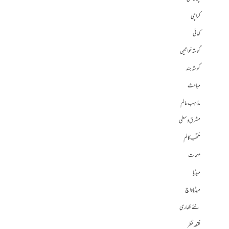
کراچی
کہانی
گوشہ خواتین
گوشہ ہند
مباحث
مذاہب عالم
مشرق وسطی
منتخب کالم
مہمات
میڈیا
میڈیا واچ
نئے لکھاری
نقطہ نظر