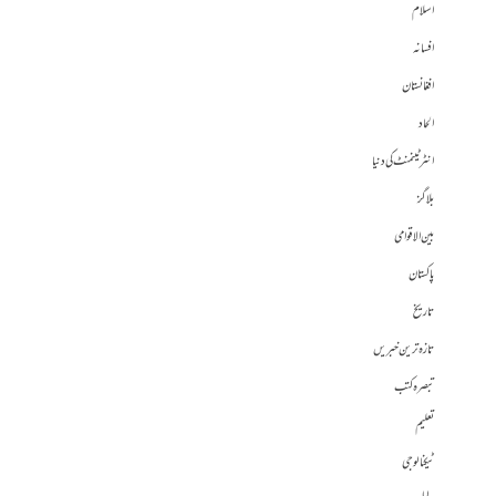
اسلام
افسانہ
افغانستان
الحاد
انٹرٹینمنٹ کی دنیا
بلاگز
بین الاقوامی
پاکستان
تاریخ
تازہ ترین خبریں
تبصرہ کتب
تعلیم
ٹیکنالوجی