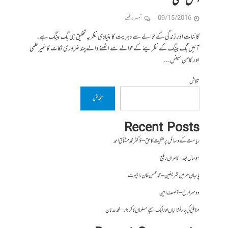
الحق حقی
09/15/2016
تبصرہ لکھیے
کائنات اور زندگی کے حوالے سے دہریت کا بنیادی نظریہ تخلیق ہی بگ بینگ ہے۔
آئیں بگ بینگ کے نظریئے کے حوالے سے اٹھنے والے چند ضروری نکات کا غیر علمی
اور کامن سینس...
تلاش
تلاش
Recent Posts
ریاست کے وسائل پر ملکیت کا حق – ڈاکٹر محمد مشتاق احمد
سو سال بعد – کامران رفیع
پاسبانِ حرمین شریفین – محمد محسن خان راجپوت
دوسرا رخ – آصف امین
منافق کی چار نشانیاں اور ایک سچے مسلمان کا کردار – محمد عدنان