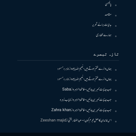
پالیسی
مقاصد
ہدایات برائے تحریر
ہمارے لکھاری
تازہ تبصرے
جہاں دائرے ختم ہوتے ہیں- نعیم اللہ باجوہ
از
طاہرہ مسعود
جہاں دائرے ختم ہوتے ہیں- نعیم اللہ باجوہ
از
طاہرہ مسعود
جب جذبات خبر بن جائیں – فاطمۃالزہرہ
از
Saba
جب جذبات خبر بن جائیں – فاطمۃالزہرہ
از
نایاب زہرہ
جب جذبات خبر بن جائیں – فاطمۃالزہرہ
از
Zahra khan
اس خاندان کا اصل مجرم کون! – عبدالغفار بگٹی
از
Zeeshan majid