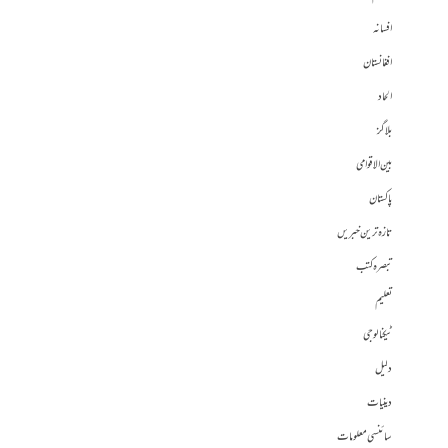
افسانہ
افغانستان
الحاد
بلاگز
بین الاقوامی
پاکستان
تازہ ترین خبریں
تبصرہ کتب
تعلیم
ٹیکنالوجی
دلیل
دینیات
سائنسی معلومات