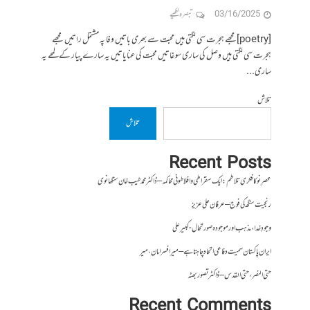
03/16/2025
تبصرہ لکھیے
[poetry]مجھے ہجرت سی لگتی ہیں محبت سے بھری باتیں وفا پہ مشتمل راتیں مجھے
ہجرت سی لگتی ہیں وصل کی ساری سوغاتیں محبت کی عنایاتیں یہ سارے پیار کے لمحے یہ
ساری...
تلاش
تلاش
Recent Posts
عصرِ نو کا فکری تلاطم: ایک سقراطی و افلاطونی محاکمہ – ڈاکٹر محمد طیب خان سنگھانوی
رنجیت سنگھ کی فوج – عرفان علی عزیز
وجودِ خدا، مذہب اور موجودہ صورتحال- کبیر علی
ایران پاکستان سمیت دفاعی اتحاد چاہتا ہے – میر افسر امان،میر
حتی النصر ، حتی القدس – ڈاکٹر تصور بھٹہ
Recent Comments