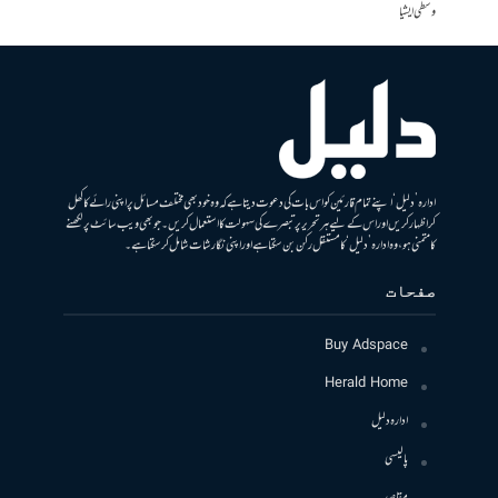
وسطی ایشیا
ادارہ ’دلیل‘ اپنے تمام قارئین کو اس بات کی دعوت دیتا ہے کہ وہ خود بھی مختلف مسائل پر اپنی رائے کا کھل
کر اظہار کریں اور اس کے لیے ہر تحریر پر تبصرے کی سہولت کا استعمال کریں۔ جو بھی ویب سائٹ پر لکھنے
کا متمنی ہو، وہ ادارہ ’دلیل‘ کا مستقل رکن بن سکتا ہے اور اپنی نگارشات شامل کرسکتا ہے۔
صفحات
Buy Adspace
Herald Home
ادارہ دلیل
پالیسی
مقاصد