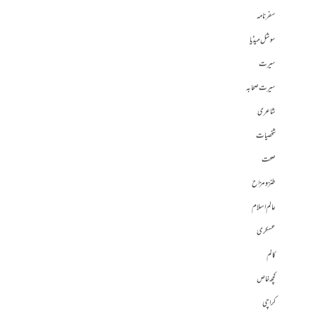
سفرنامہ
سوشل میڈیا
سیرت
سیرت صحابہ
شاعری
شخصیات
صحت
طنز و مزاح
عالم اسلام
عسکری
کالم
کچھ خاص
کراچی