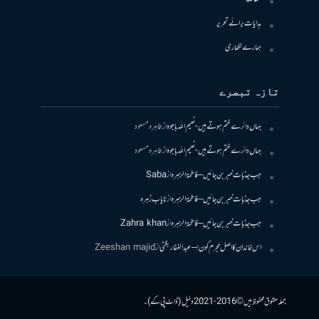
ہدایات برائے تحریر
ہمارے لکھاری
تازہ تبصرے
جہاں دائرے ختم ہوتے ہیں- نعیم اللہ باجوہ
از
طاہرہ مسعود
جہاں دائرے ختم ہوتے ہیں- نعیم اللہ باجوہ
از
طاہرہ مسعود
جب جذبات خبر بن جائیں – فاطمۃالزہرہ
از
Saba
جب جذبات خبر بن جائیں – فاطمۃالزہرہ
از
نایاب زہرہ
جب جذبات خبر بن جائیں – فاطمۃالزہرہ
از
Zahra khan
اس خاندان کا اصل مجرم کون! – عبدالغفار بگٹی
از
Zeeshan majid
جملہ حقوق محفوظ ہیں © 2016-2021 دلیل (ڈاٹ پی کے)۔