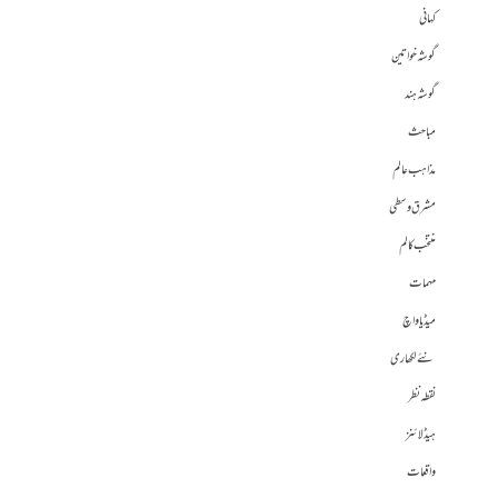
کہانی
گوشہ خواتین
گوشہ ہند
مباحث
مذاہب عالم
مشرق وسطی
منتخب کالم
مہمات
میڈیا واچ
نئے لکھاری
نقطہ نظر
ہیڈلائنز
واقعات