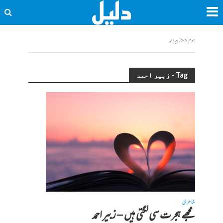
ہوم
<<
زبیر احمد
Tag - زبیر احمد
شاعری
مجھے ہجرت سی لگتی ہیں – زبیر احمد