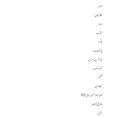
افسانہ
افغانستان
الحاد
انتخاب
بلاگز
پاکستانیات
تازہ ترین خبریں
تبصرہ کتب
تعلیم
ٹیکنالوجی
خطبہ جمعہ مسجد نبوی ﷺ
دفاع پاکستان
دلیل