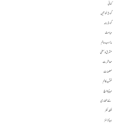
کہانی
گوشہ خواتین
گوشہ ہند
مباحث
مذاہب عالم
مشرق وسطی
معاشرت
معلومات
منتخب کالم
میڈیا واچ
نئے لکھاری
نقطہ نظر
ہیڈلائنز