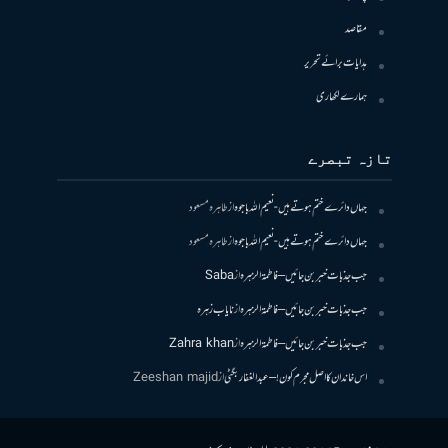
مقاصد
ہدایات برائے تحریر
ہمارے لکھاری
تازہ تبصرے
جہاں دائرے ختم ہوتے ہیں- نعیم اللہ باجوہ
از
طاہرہ مسعود
جہاں دائرے ختم ہوتے ہیں- نعیم اللہ باجوہ
از
طاہرہ مسعود
جب جذبات خبر بن جائیں – فاطمۃالزہرہ
از
Saba
جب جذبات خبر بن جائیں – فاطمۃالزہرہ
از
نایاب زہرہ
جب جذبات خبر بن جائیں – فاطمۃالزہرہ
از
Zahra khan
اس خاندان کا اصل مجرم کون! – عبدالغفار بگٹی
از
Zeeshan majid