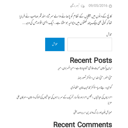
09/05/2016
تبصرہ لکھیے
کالج کے دنوں میں بینکوں کے نظام کو پڑھانے والے سر ثناء اللہ قمر صاحب نے فرمایا
تھا کہ کوئی بھی بینک چند گھنٹوں میں دیوالیہ ہو سکتا ہے۔ ایک ایسی افواہ جس کی وجہ...
تلاش
تلاش
Recent Posts
ایران پاکستان سمیت دفاعی اتحاد چاہتا ہے – میر افسر امان،میر
حتی النصر ، حتی القدس – ڈاکٹر تصور بھٹہ
گواہی دیتے دریا – ڈاکٹر محمد طیب خان سنگھانوی
احراریوں کی عیاشیاں : مجلس احرار اور خاکسار تحریک کے سربراہوں کی عیاشیوں کی المناک داستان – عرفان علی
عزیز
موبائل فون اور بزرگ والدین- بریرہ صدیقی
Recent Comments