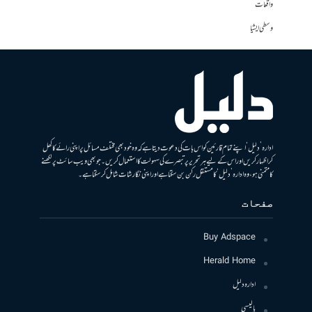
واقعات
وسطی ایشیا
ادارہ ’دلیل‘ اپنے تمام قارئین کو اس بات کی دعوت دیتا ہے کہ وہ خود بھی مختلف مسائل پر اپنی رائے کا کھل
کر اظہار کریں اور اس کے لیے ہر تحریر پر تبصرے کی سہولت کا استعمال کریں۔ جو بھی ویب سائٹ پر لکھنے
کا متمنی ہو، وہ ادارہ ’دلیل‘ کا مستقل رکن بن سکتا ہے اور اپنی نگارشات شامل کرسکتا ہے۔
صفحات
Buy Adspace
Herald Home
ادارہ دلیل
پالیسی