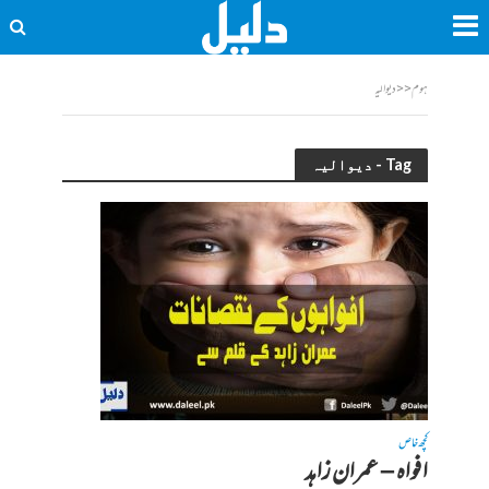
ہوم
<<
دیوالیہ
Tag - دیوالیہ
کچھ خاص
افواہ – عمران زاہد