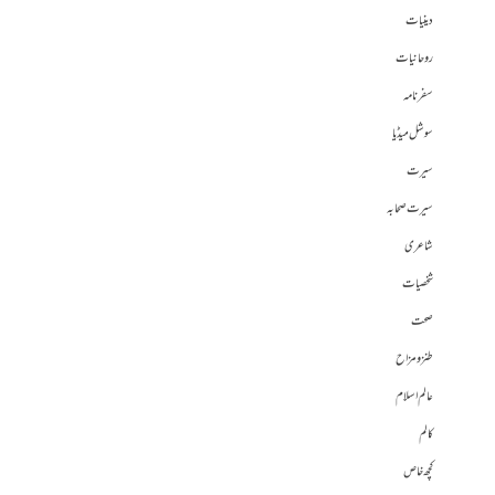
دینیات
روحانیات
سفرنامہ
سوشل میڈیا
سیرت
سیرت صحابہ
شاعری
شخصیات
صحت
طنز و مزاح
عالم اسلام
کالم
کچھ خاص