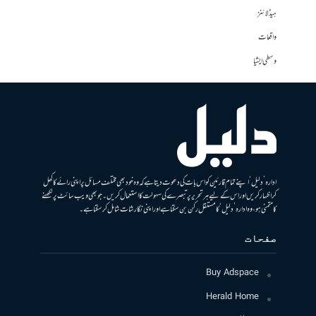
ہیڈلائنز
واقعات
وسطی ایشیا
ادارہ ’دلیل‘ اپنے تمام قارئین کو اس بات کی دعوت دیتا ہے کہ وہ خود بھی مختلف مسائل پر اپنی رائے کا کھل
کر اظہار کریں اور اس کے لیے ہر تحریر پر تبصرے کی سہولت کا استعمال کریں۔ جو بھی ویب سائٹ پر لکھنے
کا متمنی ہو، وہ ادارہ ’دلیل‘ کا مستقل رکن بن سکتا ہے اور اپنی نگارشات شامل کرسکتا ہے۔
صفحات
Buy Adspace
Herald Home