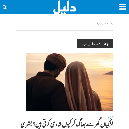
ہوم
<<
دعا زہرہ
Tag - دعا زہرہ
دلیل
لڑکیاں گھر سے بھاگ کر کیوں شادی کرتی ہیں؟ بشری