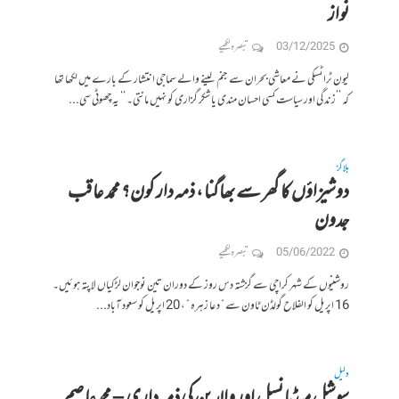
نواز
03/12/2025
تبصرہ لکھیے
لیون ٹراٹسکی نے معاشی بحران سے جنم لینے والے سماجی انتشار کے بارے میں لکھا تھا
کہ ’’زندگی اور سیاست کسی احسان مندی یا شکر گزاری کو نہیں مانتی۔ ‘‘ یہ چھوٹی سی...
بلاگز
دوشیزاؤں کا گھر سے بھاگنا ، ذمہ دار کون؟ محمد عاقب
جدون
05/06/2022
تبصرہ لکھیے
روشنیوں کے شہر کراچی سے گزشتہ دس روز کے دوران تین نوجوان لڑکیاں لاپتہ ہوئیں۔
16 اپریل کو الفلاح گولڈن ٹاون سے ” دعا زہرہ ” ، 20 اپریل کو سعود آباد...
دلیل
سوشل میڈیا نسل اور والدین کی ذمہ داری – محمدعاصم