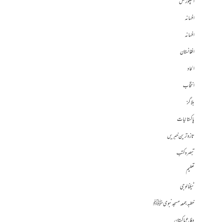
اسپورٹس
افسانہ
افسانہ
افغانستان
الحاد
انتخاب
بلاگز
پاکستانیات
تازہ ترین خبریں
تبصرہ کتب
تعلیم
ٹیکنالوجی
خطبہ جمعہ مسجد نبوی ﷺ
دفاع پاکستان