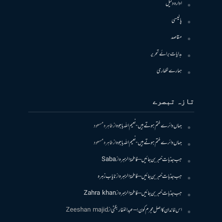
ادارہ دلیل
پالیسی
مقاصد
ہدایات برائے تحریر
ہمارے لکھاری
تازہ تبصرے
جہاں دائرے ختم ہوتے ہیں- نعیم اللہ باجوہ
از
طاہرہ مسعود
جہاں دائرے ختم ہوتے ہیں- نعیم اللہ باجوہ
از
طاہرہ مسعود
جب جذبات خبر بن جائیں – فاطمۃالزہرہ
از
Saba
جب جذبات خبر بن جائیں – فاطمۃالزہرہ
از
نایاب زہرہ
جب جذبات خبر بن جائیں – فاطمۃالزہرہ
از
Zahra khan
اس خاندان کا اصل مجرم کون! – عبدالغفار بگٹی
از
Zeeshan majid