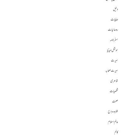
دلیل
دینیات
روحانیات
سفرنامہ
سوشل میڈیا
سیرت
سیرت صحابہ
شاعری
شخصیات
صحت
طنز و مزاح
عالم اسلام
کالم