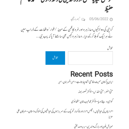
حفیظ
05/06/2022
تبصرہ لکھیے
کراچی کی دو لڑکیوں دعا زہرہ اور نمرہ کاظمی کے مبینہ ” اغواء” واقعات کے ڈراپ سین
نے ہر ایک کو ہلا کر رکھ دیا ۔ دعا زہرہ کیس بھی سامنے آیا کہ پب جی...
تلاش
تلاش
Recent Posts
ایران پاکستان سمیت دفاعی اتحاد چاہتا ہے – میر افسر امان،میر
حتی النصر ، حتی القدس – ڈاکٹر تصور بھٹہ
گواہی دیتے دریا – ڈاکٹر محمد طیب خان سنگھانوی
احراریوں کی عیاشیاں : مجلس احرار اور خاکسار تحریک کے سربراہوں کی عیاشیوں کی المناک داستان – عرفان علی
عزیز
موبائل فون اور بزرگ والدین- بریرہ صدیقی