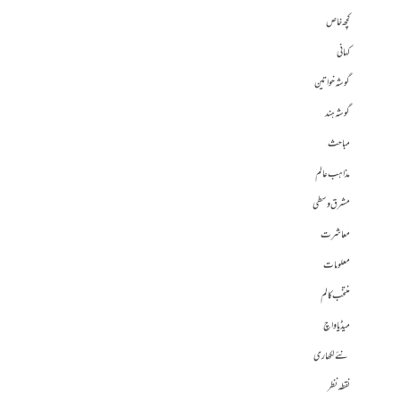
کچھ خاص
کہانی
گوشہ خواتین
گوشہ ہند
مباحث
مذاہب عالم
مشرق وسطی
معاشرت
معلومات
منتخب کالم
میڈیا واچ
نئے لکھاری
نقطہ نظر