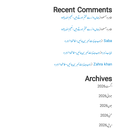
Recent Comments
طاہرہ مسعود
از
جہاں دائرے ختم ہوتے ہیں- نعیم اللہ باجوہ
طاہرہ مسعود
از
جہاں دائرے ختم ہوتے ہیں- نعیم اللہ باجوہ
Saba
از
جب جذبات خبر بن جائیں – فاطمۃالزہرہ
نایاب زہرہ
از
جب جذبات خبر بن جائیں – فاطمۃالزہرہ
Zahra khan
از
جب جذبات خبر بن جائیں – فاطمۃالزہرہ
Archives
اگست 2026
جولائی 2026
جون 2026
مئی 2026
اپریل 2026