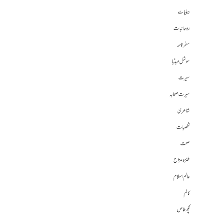
دینیات
روحانیات
سفرنامہ
سوشل میڈیا
سیرت
سیرت صحابہ
شاعری
شخصیات
صحت
طنز و مزاح
عالم اسلام
کالم
کچھ خاص