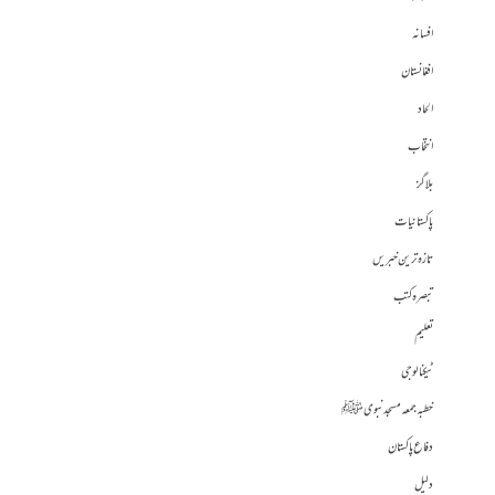
افسانہ
افغانستان
الحاد
انتخاب
بلاگز
پاکستانیات
تازہ ترین خبریں
تبصرہ کتب
تعلیم
ٹیکنالوجی
خطبہ جمعہ مسجد نبوی ﷺ
دفاع پاکستان
دلیل