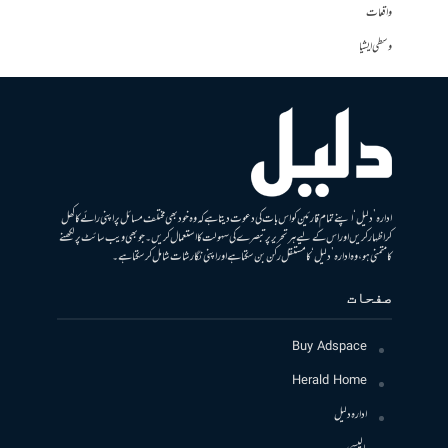
واقعات
وسطی ایشیا
ادارہ ’دلیل‘ اپنے تمام قارئین کو اس بات کی دعوت دیتا ہے کہ وہ خود بھی مختلف مسائل پر اپنی رائے کا کھل
کر اظہار کریں اور اس کے لیے ہر تحریر پر تبصرے کی سہولت کا استعمال کریں۔ جو بھی ویب سائٹ پر لکھنے
کا متمنی ہو، وہ ادارہ ’دلیل‘ کا مستقل رکن بن سکتا ہے اور اپنی نگارشات شامل کرسکتا ہے۔
صفحات
Buy Adspace
Herald Home
ادارہ دلیل