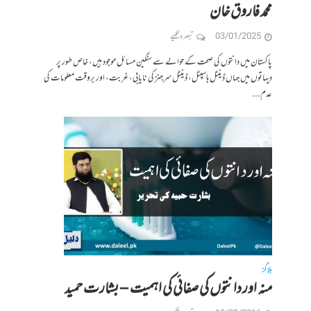
محمد فاروق خان
03/01/2025
تبصرہ لکھیے
پاکستان میں دانتوں کی صحت کے حوالے سے سنگین مسائل موجود ہیں، خاص طور پر
دیہاتوں میں جہاں ڈینٹل ہاسپٹل، ڈینٹل سرجنز کی نایابی، غربت، اور بروقت معلومات کی
عدم...
بلاگز
منہ اور دانتوں کی صفائی کی اہمیت – بشارت حمید