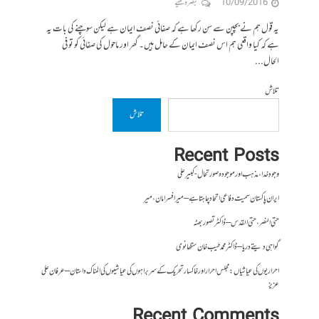
10/09/2016
تبصرہ لکھیے
یہ قول ہم نے بچپن سے سن رکھا ہے کہ صفائی نصف ایمان ہے لیکن سوچنے کی بات یہ
ہے کہ کیا واقعی ہم اس نصف ایمان کے حامل ہیں۔ گھر اور ماحول کی صفائی کو تو فی
الحال...
تلاش
تلاش
Recent Posts
وجودِ خدا، مذہب اور موجودہ صورتحال- کبیر علی
ایران پاکستان سمیت دفاعی اتحاد چاہتا ہے – میر افسر امان،میر
حتی النصر ، حتی القدس – ڈاکٹر تصور بھٹہ
گواہی دیتے دریا – ڈاکٹر محمد طیب خان سنگھانوی
احراریوں کی عیاشیاں : مجلس احرار اور خاکسار تحریک کے سربراہوں کی عیاشیوں کی المناک داستان – عرفان علی
عزیز
Recent Comments