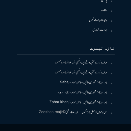
پالیسی
مقاصد
ہدایات برائے تحریر
ہمارے لکھاری
تازہ تبصرے
جہاں دائرے ختم ہوتے ہیں- نعیم اللہ باجوہ
از
طاہرہ مسعود
جہاں دائرے ختم ہوتے ہیں- نعیم اللہ باجوہ
از
طاہرہ مسعود
جب جذبات خبر بن جائیں – فاطمۃالزہرہ
از
Saba
جب جذبات خبر بن جائیں – فاطمۃالزہرہ
از
نایاب زہرہ
جب جذبات خبر بن جائیں – فاطمۃالزہرہ
از
Zahra khan
اس خاندان کا اصل مجرم کون! – عبدالغفار بگٹی
از
Zeeshan majid