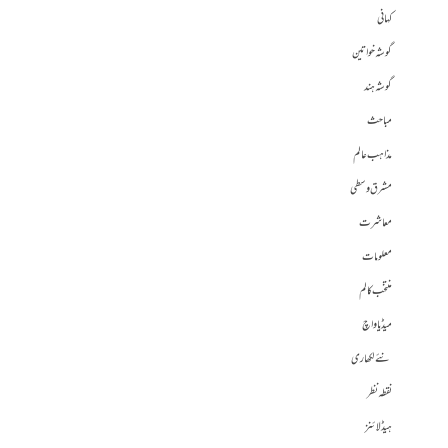
کہانی
گوشہ خواتین
گوشہ ہند
مباحث
مذاہب عالم
مشرق وسطی
معاشرت
معلومات
منتخب کالم
میڈیا واچ
نئے لکھاری
نقطہ نظر
ہیڈلائنز