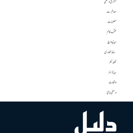
مشرق وسطی
معاشرت
معلومات
منتخب کالم
میڈیا واچ
نئے لکھاری
نقطہ نظر
ہیڈلائنز
واقعات
وسطی ایشیا