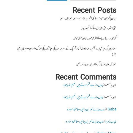
Recent Posts
ایران پاکستان سمیت دفاعی اتحاد چاہتا ہے – میر افسر امان،میر
حتی النصر ، حتی القدس – ڈاکٹر تصور بھٹہ
گواہی دیتے دریا – ڈاکٹر محمد طیب خان سنگھانوی
احراریوں کی عیاشیاں : مجلس احرار اور خاکسار تحریک کے سربراہوں کی عیاشیوں کی المناک داستان – عرفان علی
عزیز
موبائل فون اور بزرگ والدین- بریرہ صدیقی
Recent Comments
طاہرہ مسعود
از
جہاں دائرے ختم ہوتے ہیں- نعیم اللہ باجوہ
طاہرہ مسعود
از
جہاں دائرے ختم ہوتے ہیں- نعیم اللہ باجوہ
Saba
از
جب جذبات خبر بن جائیں – فاطمۃالزہرہ
نایاب زہرہ
از
جب جذبات خبر بن جائیں – فاطمۃالزہرہ