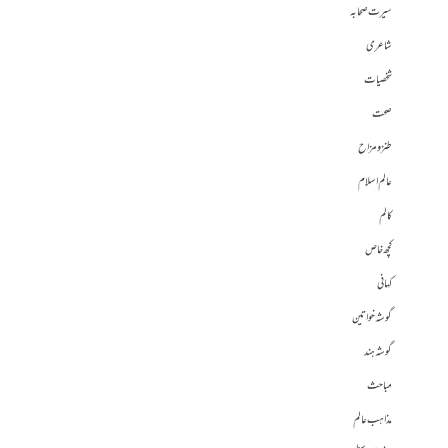
سیرت صحابہ
شاعری
شخصیات
صحت
طنز و مزاح
عالم اسلام
کالم
کچھ خاص
کہانی
گوشہ خواتین
گوشہ ہند
مباحث
مذاہب عالم