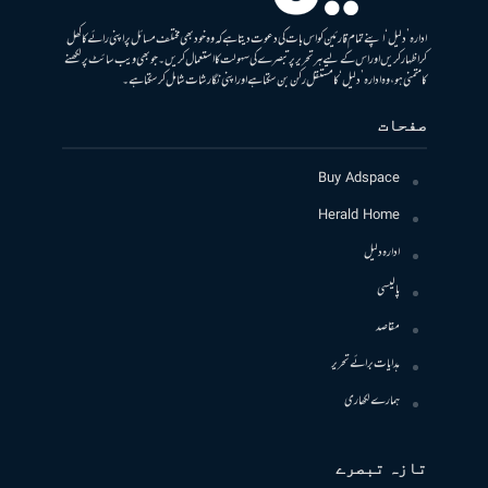
ادارہ ’دلیل‘ اپنے تمام قارئین کو اس بات کی دعوت دیتا ہے کہ وہ خود بھی مختلف مسائل پر اپنی رائے کا کھل
کر اظہار کریں اور اس کے لیے ہر تحریر پر تبصرے کی سہولت کا استعمال کریں۔ جو بھی ویب سائٹ پر لکھنے
کا متمنی ہو، وہ ادارہ ’دلیل‘ کا مستقل رکن بن سکتا ہے اور اپنی نگارشات شامل کرسکتا ہے۔
صفحات
Buy Adspace
Herald Home
ادارہ دلیل
پالیسی
مقاصد
ہدایات برائے تحریر
ہمارے لکھاری
تازہ تبصرے