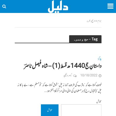
ہوم
<<
حج وعمرہ
Tag - حج وعمرہ
بلاگز
داستانِ حج 1440 ھ قسط (1)‎‎ – شاہ فیصل ناصرؔ
10/18/2022
تبصرہ لکھیے
خوف کہتا ہے کہ “یثرب کی طرف تنہا نہ چل” شوق کہتا ہے کہ”تو مسلم ہے، بے با کا نہ
چل” (اقبال رح) ہرمسلمان کی ا‍‌پنی دینی مراکز مکةالمکرمة...
تلاش
تلاش