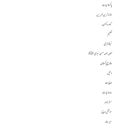
پاکستانیات
تازہ ترین خبریں
تبصرہ کتب
تعلیم
ٹیکنالوجی
خطبہ جمعہ مسجد نبوی ﷺ
دفاع پاکستان
دلیل
دینیات
روحانیات
سفرنامہ
سوشل میڈیا
سیرت