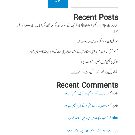
تلاش
Recent Posts
احراریوں کی عیاشیاں : مجلس احرار اور خاکسار تحریک کے سربراہوں کی عیاشیوں کی المناک داستان – عرفان علی
عزیز
موبائل فون اور بزرگ والدین- بریرہ صدیقی
مسلم کش فسادات نہرو، پٹیل اور گاندھی کے متضاد رویوں کی درد ناک داستان (2)- عرفان علی عزیز
وہ کل جو کبھی آیا ہی نہیں – نعیم اللہ باجوہ
اللہ تعالیٰ کی پناہ طلب کرنے کی جامع دعا – محمد عدنان
Recent Comments
طاہرہ مسعود
از
جہاں دائرے ختم ہوتے ہیں- نعیم اللہ باجوہ
طاہرہ مسعود
از
جہاں دائرے ختم ہوتے ہیں- نعیم اللہ باجوہ
Saba
از
جب جذبات خبر بن جائیں – فاطمۃالزہرہ
نایاب زہرہ
از
جب جذبات خبر بن جائیں – فاطمۃالزہرہ