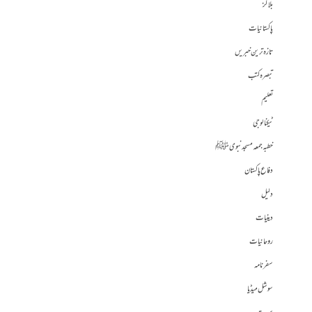
بلاگز
پاکستانیات
تازہ ترین خبریں
تبصرہ کتب
تعلیم
ٹیکنالوجی
خطبہ جمعہ مسجد نبوی ﷺ
دفاع پاکستان
دلیل
دینیات
روحانیات
سفرنامہ
سوشل میڈیا