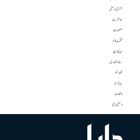
مشرق وسطی
معاشرت
معلومات
منتخب کالم
میڈیا واچ
نئے لکھاری
نقطہ نظر
ہیڈلائنز
واقعات
وسطی ایشیا