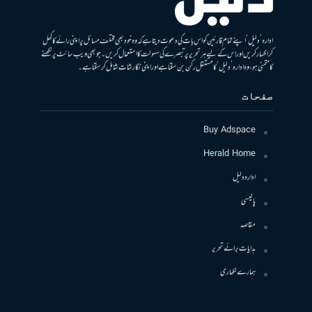
ادارہ ’دلیل‘ اپنے تمام قارئین کو اس بات کی دعوت دیتا ہے کہ وہ خود بھی مختلف مسائل پر اپنی رائے کا کھل
کر اظہار کریں اور اس کے لیے ہر تحریر پر تبصرے کی سہولت کا استعمال کریں۔ جو بھی ویب سائٹ پر لکھنے
کا متمنی ہو، وہ ادارہ ’دلیل‘ کا مستقل رکن بن سکتا ہے اور اپنی نگارشات شامل کرسکتا ہے۔
صفحات
Buy Adspace
Herald Home
ادارہ دلیل
پالیسی
مقاصد
ہدایات برائے تحریر
ہمارے لکھاری