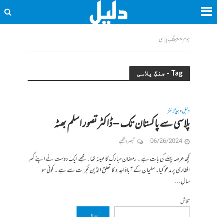
ہوم
<<
جنگِ پلاسی
Tag - جنگِ پلاسی
دلیل
ہیڈلائنز
•
پلاسی سے پاکستان تک – ڈاکٹر تصور اسلم بھٹہ
06/26/2024
تبصرہ لکھیے
کچھ عرصہ پہلے کی بات ہے ۔ رمضان مبارک کا مہینہ تھا۔ مجھے ایک دوست نے اپنے گھر
افطاری پر مدعو کیا۔ سلیمان کے آباؤاجداد کا تعلق انڈین گجرات سے ہے ۔ کوئی سو
سال...
تلاش