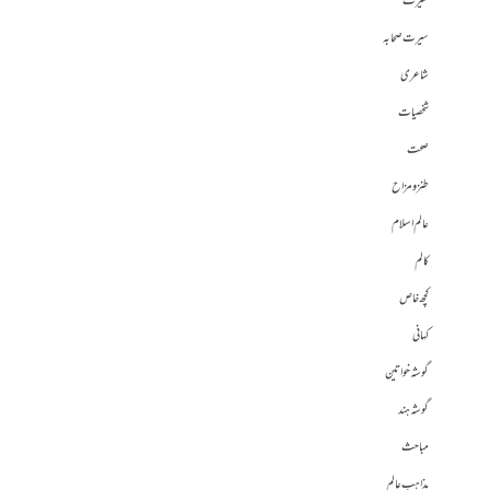
سیرت
سیرت صحابہ
شاعری
شخصیات
صحت
طنز و مزاح
عالم اسلام
کالم
کچھ خاص
کہانی
گوشہ خواتین
گوشہ ہند
مباحث
مذاہب عالم