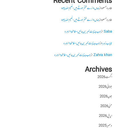
Recent Comments
طاہرہ مسعود
از
جہاں دائرے ختم ہوتے ہیں- نعیم اللہ باجوہ
طاہرہ مسعود
از
جہاں دائرے ختم ہوتے ہیں- نعیم اللہ باجوہ
Saba
از
جب جذبات خبر بن جائیں – فاطمۃالزہرہ
نایاب زہرہ
از
جب جذبات خبر بن جائیں – فاطمۃالزہرہ
Zahra khan
از
جب جذبات خبر بن جائیں – فاطمۃالزہرہ
Archives
اگست 2026
جولائی 2026
جون 2026
مئی 2026
اپریل 2026
دسمبر 2025