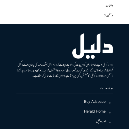
واقعات
وسطی ایشیا
ادارہ ’دلیل‘ اپنے تمام قارئین کو اس بات کی دعوت دیتا ہے کہ وہ خود بھی مختلف مسائل پر اپنی رائے کا کھل
کر اظہار کریں اور اس کے لیے ہر تحریر پر تبصرے کی سہولت کا استعمال کریں۔ جو بھی ویب سائٹ پر لکھنے
کا متمنی ہو، وہ ادارہ ’دلیل‘ کا مستقل رکن بن سکتا ہے اور اپنی نگارشات شامل کرسکتا ہے۔
صفحات
Buy Adspace
Herald Home
ادارہ دلیل