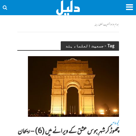
ہوم
<<
جمعیت العلماء ہند
Tag - جمعیت العلماء ہند
کچھ خاص
چھوڑ کر شہرِ ہوس عشق کے ویرانے میں (6) – ریحان