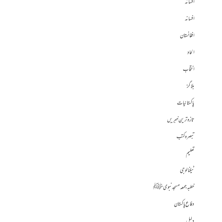
افسانہ
افسانہ
افغانستان
الحاد
انتخاب
بلاگز
پاکستانیات
تازہ ترین خبریں
تبصرہ کتب
تعلیم
ٹیکنالوجی
خطبہ جمعہ مسجد نبوی ﷺ
دفاع پاکستان
دلیل