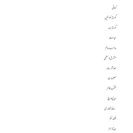
کہانی
گوشہ خواتین
گوشہ ہند
مباحث
مذاہب عالم
مشرق وسطی
معاشرت
معلومات
منتخب کالم
میڈیا واچ
نئے لکھاری
نقطہ نظر
ہیڈلائنز