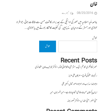
خان
08/25/2016
تبصرے
جامعہ ملّیہ اسلامیہ میں عصر کی ادائیگی کے بعد برادر کاشف حسن سے ملاقات ہوئی، جو افراد
مولوی اور مسٹر کے درمیان’’مذبذبین‘‘ کی کیفیت کا شکار ہوتے ہیں یا مولوی...
تلاش
تلاش
Recent Posts
عصرِ نو کا فکری تلاطم: ایک سقراطی و افلاطونی محاکمہ – ڈاکٹر محمد طیب خان سنگھانوی
رنجیت سنگھ کی فوج – عرفان علی عزیز
وجودِ خدا، مذہب اور موجودہ صورتحال- کبیر علی
ایران پاکستان سمیت دفاعی اتحاد چاہتا ہے – میر افسر امان،میر
حتی النصر ، حتی القدس – ڈاکٹر تصور بھٹہ