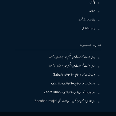
پالیسی
مقاصد
ہدایات برائے تحریر
ہمارے لکھاری
تازہ تبصرے
جہاں دائرے ختم ہوتے ہیں- نعیم اللہ باجوہ
از
طاہرہ مسعود
جہاں دائرے ختم ہوتے ہیں- نعیم اللہ باجوہ
از
طاہرہ مسعود
جب جذبات خبر بن جائیں – فاطمۃالزہرہ
از
Saba
جب جذبات خبر بن جائیں – فاطمۃالزہرہ
از
نایاب زہرہ
جب جذبات خبر بن جائیں – فاطمۃالزہرہ
از
Zahra khan
اس خاندان کا اصل مجرم کون! – عبدالغفار بگٹی
از
Zeeshan majid