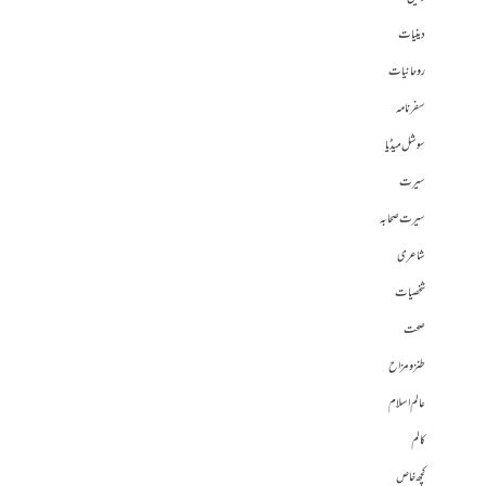
دینیات
روحانیات
سفرنامہ
سوشل میڈیا
سیرت
سیرت صحابہ
شاعری
شخصیات
صحت
طنز و مزاح
عالم اسلام
کالم
کچھ خاص