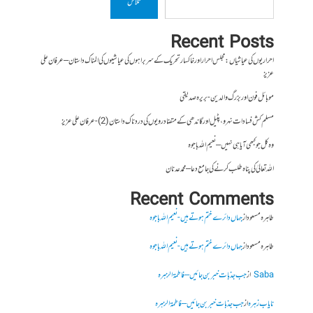
تلاش
Recent Posts
احراریوں کی عیاشیاں : مجلس احرار اور خاکسار تحریک کے سربراہوں کی عیاشیوں کی المناک داستان – عرفان علی
عزیز
موبائل فون اور بزرگ والدین- بریرہ صدیقی
مسلم کش فسادات نہرو، پٹیل اور گاندھی کے متضاد رویوں کی درد ناک داستان (2)- عرفان علی عزیز
وہ کل جو کبھی آیا ہی نہیں – نعیم اللہ باجوہ
اللہ تعالیٰ کی پناہ طلب کرنے کی جامع دعا – محمد عدنان
Recent Comments
طاہرہ مسعود
از
جہاں دائرے ختم ہوتے ہیں- نعیم اللہ باجوہ
طاہرہ مسعود
از
جہاں دائرے ختم ہوتے ہیں- نعیم اللہ باجوہ
Saba
از
جب جذبات خبر بن جائیں – فاطمۃالزہرہ
نایاب زہرہ
از
جب جذبات خبر بن جائیں – فاطمۃالزہرہ