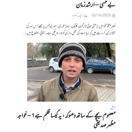
بےحسی – ارشدزمان
03/16/2025
ایک تبصرہ
‎‎خیبر پختونخوا میں بڑھتی ہوئی ٹارگٹ کلنگ، بھتہ خوری، اور پولیس پر حملے اس امر کی
نشاندہی کر رہے ہیں کہ ریاست کی عمل داری کمزور ہو چکی ہے۔ جنوبی اضلاع میں...
دلیل
معصوم بچے کے ساتھ دھوکہ، یہ کیسا ظلم ہے؟ – خواجہ
مظہر صدیقی