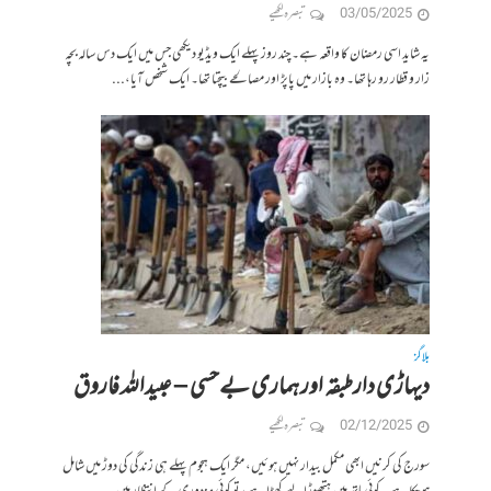
03/05/2025
تبصرہ لکھیے
یہ شاید اسی رمضان کا واقعہ ہے۔ چند روز پہلے ایک ویڈیو دیکھی جس میں ایک دس سالہ بچہ
زار و قطار رو رہا تھا۔ وہ بازار میں پاپڑ اور مصالحے بیچتا تھا۔ ایک شخص آیا،...
بلاگز
دیہاڑی دار طبقہ اور ہماری بےحسی – عبیداللہ فاروق
02/12/2025
تبصرہ لکھیے
سورج کی کرنیں ابھی مکمل بیدار نہیں ہوئیں، مگر ایک ہجوم پہلے ہی زندگی کی دوڑ میں شامل