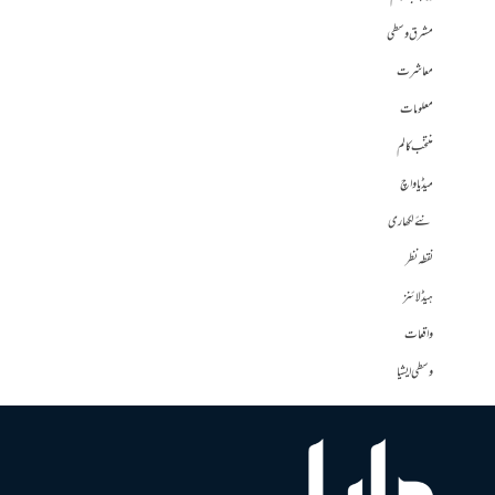
مشرق وسطی
معاشرت
معلومات
منتخب کالم
میڈیا واچ
نئے لکھاری
نقطہ نظر
ہیڈلائنز
واقعات
وسطی ایشیا