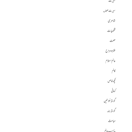
سیرت
سیرت صحابہ
شاعری
شخصیات
صحت
طنز و مزاح
عالم اسلام
کالم
کچھ خاص
کہانی
گوشہ خواتین
گوشہ ہند
مباحث
مذاہب عالم