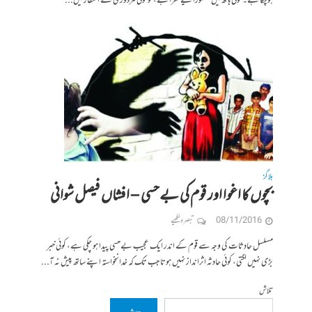
ہو چکا ہے۔ کوئی ہاتھ میں ہتھوڑا لیے کھڑا ہے، تو کوئی مزدوری کے انتظار میں...
بلاگز
بچوں کا اغوا اور قوم کی بےحسی – افشاں فیصل شوانی
08/11/2016
تبصرہ لکھیے
مسلسل حادثات کی وجہ سے قوم کے اندر ایک عجیب بےحسی پیدا ہو چکی ہے، کوئی خبر
بڑی نہیں لگتی، کوئی حادثہ اثرانداز نہیں ہوتا جب تک کہ خدانخواستہ اپنے ساتھ پیش نہ آ...
تلاش