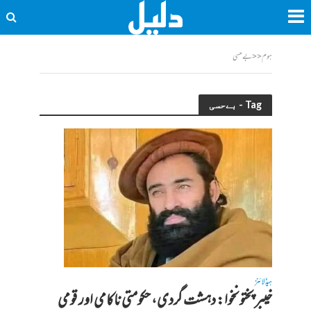
ہوم
<<
بےحسی
Tag - بےحسی
ہیڈلائنز
خیبر پختونخوا: دہشت گردی، حکومتی ناکامی اور قومی