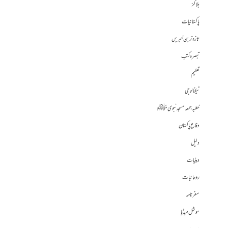
بلاگز
پاکستانیات
تازہ ترین خبریں
تبصرہ کتب
تعلیم
ٹیکنالوجی
خطبہ جمعہ مسجد نبوی ﷺ
دفاع پاکستان
دلیل
دینیات
روحانیات
سفرنامہ
سوشل میڈیا