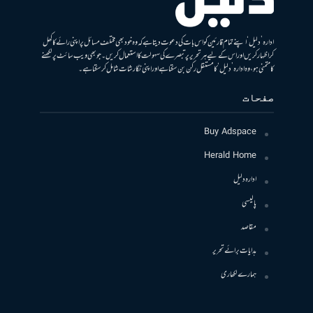
ادارہ ’دلیل‘ اپنے تمام قارئین کو اس بات کی دعوت دیتا ہے کہ وہ خود بھی مختلف مسائل پر اپنی رائے کا کھل
کر اظہار کریں اور اس کے لیے ہر تحریر پر تبصرے کی سہولت کا استعمال کریں۔ جو بھی ویب سائٹ پر لکھنے
کا متمنی ہو، وہ ادارہ ’دلیل‘ کا مستقل رکن بن سکتا ہے اور اپنی نگارشات شامل کرسکتا ہے۔
صفحات
Buy Adspace
Herald Home
ادارہ دلیل
پالیسی
مقاصد
ہدایات برائے تحریر
ہمارے لکھاری