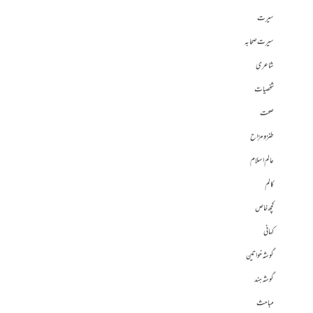
سیرت
سیرت صحابہ
شاعری
شخصیات
صحت
طنز و مزاح
عالم اسلام
کالم
کچھ خاص
کہانی
گوشہ خواتین
گوشہ ہند
مباحث