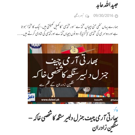
عبید اللہ عابد
09/30/2016
تبصرہ لکھیے
ہمارے یہاں ننھی منی بچیاں ”گُڈے“ اور ”گُڈی“ کا کھیل کھیلتی ہیں، ایک کا ”گُڈا“ ہوتا
ہے اور دوسری کی ”گُڈی“ ( گڑیا)، دونوں‌ بچیاں گُڈے اور گُڈی کی شادی کرتے ہیں۔...
بلاگز
بھارتی آرمی چیف جنرل دلبیر سنگھ کا شخصی خاکہ –
سنگین زادران