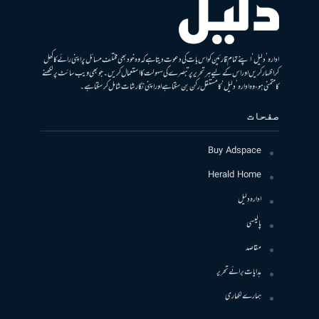
ادارہ ’دلیل‘ اپنے تمام قارئین کو اس بات کی دعوت دیتا ہے کہ وہ خود بھی مختلف مسائل پر اپنی رائے کا کھل
کر اظہار کریں اور اس کے لیے ہر تحریر پر تبصرے کی سہولت کا استعمال کریں۔ جو بھی ویب سائٹ پر لکھنے
کا متمنی ہو، وہ ادارہ ’دلیل‘ کا مستقل رکن بن سکتا ہے اور اپنی نگارشات شامل کرسکتا ہے۔
صفحات
Buy Adspace
Herald Home
ادارہ دلیل
پالیسی
مقاصد
ہدایات برائے تحریر
ہمارے لکھاری