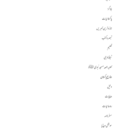
بلاگز
پاکستانیات
تازہ ترین خبریں
تبصرہ کتب
تعلیم
ٹیکنالوجی
خطبہ جمعہ مسجد نبوی ﷺ
دفاع پاکستان
دلیل
دینیات
روحانیات
سفرنامہ
سوشل میڈیا