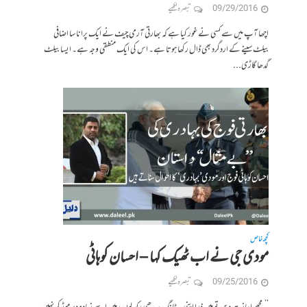
09/29/2016
تبصرہ لکھیے
اچھا آپ میں سے کسی نے غور کیا ہے کہ بھارتی آرمی چیف نے ایک پرانا سا اضافی
بیلٹ سینے کے اردگرد بھی ڈال رکھا ہوتا ہے۔ اس کی ایک منطقی وجہ ہے۔ ایسا بیلٹ
گدھا گاڑی...
کچھ خاص
مودی جی نے اب ٹھیک کہا – احسان کوہاٹی
09/25/2016
تبصرہ لکھیے