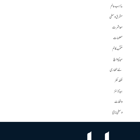
مذاہب عالم
مشرق وسطی
معاشرت
معلومات
منتخب کالم
میڈیا واچ
نئے لکھاری
نقطہ نظر
ہیڈلائنز
واقعات
وسطی ایشیا