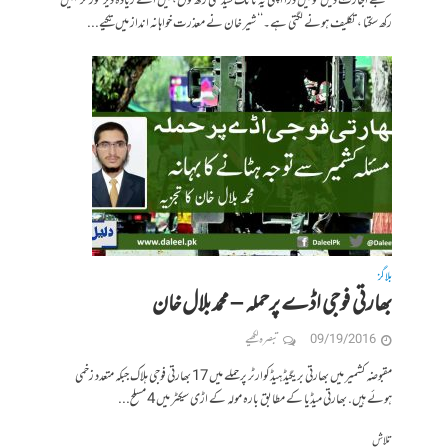
’’مجھے اجازت دیں تو میں ذرا اپنی یہ ٹانگ سیدھی رکھ لوں، میں اسے زیادہ دیر موڑ کر نہیں
رکھ سکتا ، تکلیف ہونے لگتی ہے۔‘‘ شیر خان نے معذرت خواہانہ انداز میں تکیے...
بلاگز
بھارتی فوجی اڈے پرحملہ – محمد بلال خان
09/19/2016
تبصرہ لکھیے
مقبوضہ کشمیر میں بھارتی بریگیڈ ہیڈکوارٹر پر حملے میں 17 بھارتی فوجی ہلاک جبکہ متعدد زخمی
ہوئے ہیں. بھارتی میڈیا کے مطابق بارہ مولہ کے اڑی سیکٹر میں 4 مسلح...
تلاش