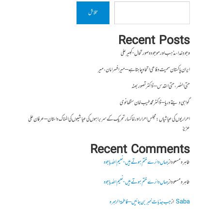
تلاش
Recent Posts
وجودِ خدا، مذہب اور موجودہ صورتحال- کبیر علی
ایران پاکستان سمیت دفاعی اتحاد چاہتا ہے – میر افسر امان،میر
حتی النصر ، حتی القدس – ڈاکٹر تصور بھٹہ
گواہی دیتے دریا – ڈاکٹر محمد طیب خان سنگھانوی
احراریوں کی عیاشیاں : مجلس احرار اور خاکسار تحریک کے سربراہوں کی عیاشیوں کی المناک داستان – عرفان علی
عزیز
Recent Comments
طاہرہ مسعود
از
جہاں دائرے ختم ہوتے ہیں- نعیم اللہ باجوہ
طاہرہ مسعود
از
جہاں دائرے ختم ہوتے ہیں- نعیم اللہ باجوہ
Saba
از
جب جذبات خبر بن جائیں – فاطمۃالزہرہ