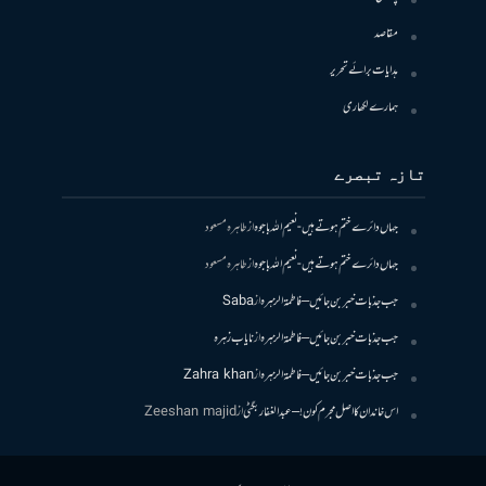
مقاصد
ہدایات برائے تحریر
ہمارے لکھاری
تازہ تبصرے
جہاں دائرے ختم ہوتے ہیں- نعیم اللہ باجوہ
از
طاہرہ مسعود
جہاں دائرے ختم ہوتے ہیں- نعیم اللہ باجوہ
از
طاہرہ مسعود
جب جذبات خبر بن جائیں – فاطمۃالزہرہ
از
Saba
جب جذبات خبر بن جائیں – فاطمۃالزہرہ
از
نایاب زہرہ
جب جذبات خبر بن جائیں – فاطمۃالزہرہ
از
Zahra khan
اس خاندان کا اصل مجرم کون! – عبدالغفار بگٹی
از
Zeeshan majid