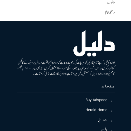
واقعات
وسطی ایشیا
ادارہ ’دلیل‘ اپنے تمام قارئین کو اس بات کی دعوت دیتا ہے کہ وہ خود بھی مختلف مسائل پر اپنی رائے کا کھل
کر اظہار کریں اور اس کے لیے ہر تحریر پر تبصرے کی سہولت کا استعمال کریں۔ جو بھی ویب سائٹ پر لکھنے
کا متمنی ہو، وہ ادارہ ’دلیل‘ کا مستقل رکن بن سکتا ہے اور اپنی نگارشات شامل کرسکتا ہے۔
صفحات
Buy Adspace
Herald Home
ادارہ دلیل
پالیسی