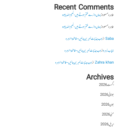
Recent Comments
طاہرہ مسعود
از
جہاں دائرے ختم ہوتے ہیں- نعیم اللہ باجوہ
طاہرہ مسعود
از
جہاں دائرے ختم ہوتے ہیں- نعیم اللہ باجوہ
Saba
از
جب جذبات خبر بن جائیں – فاطمۃالزہرہ
نایاب زہرہ
از
جب جذبات خبر بن جائیں – فاطمۃالزہرہ
Zahra khan
از
جب جذبات خبر بن جائیں – فاطمۃالزہرہ
Archives
اگست 2026
جولائی 2026
جون 2026
مئی 2026
اپریل 2026