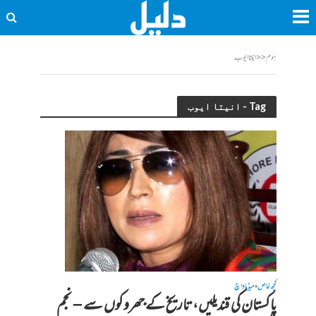
ہوم
<<
انیتا ایوب
Tag - انیتا ایوب
کچھ خاص
میڈیا واچ
•
پاکستان کی قندیلیں، تاریخ کے جھروکوں سے – نجم