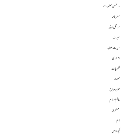
سائنسی معلومات
سفرنامہ
سوشل میڈیا
سیرت
سیرت صحابہ
شاعری
شخصیات
صحت
طنز و مزاح
عالم اسلام
عسکری
کالم
کچھ خاص