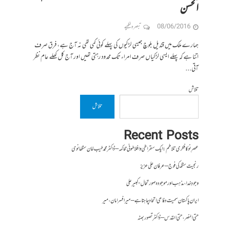
الحسن
08/06/2016
تبصرہ لکھیے
ہمارے ملک میں قندیل بلوچ جیسی لڑکیوں کی پہلے کوئی کمی تھی نہ آج ہے، فرق صرف
اتنا ہے کہ پہلے ایسی لڑکیاں صرف امراء تک محدود رہتی تھیں اور آج کل کھلے عام نظر
آتی...
تلاش
تلاش
Recent Posts
عصرِ نو کا فکری تلاطم: ایک سقراطی و افلاطونی محاکمہ – ڈاکٹر محمد طیب خان سنگھانوی
رنجیت سنگھ کی فوج – عرفان علی عزیز
وجودِ خدا، مذہب اور موجودہ صورتحال- کبیر علی
ایران پاکستان سمیت دفاعی اتحاد چاہتا ہے – میر افسر امان،میر
حتی النصر ، حتی القدس – ڈاکٹر تصور بھٹہ