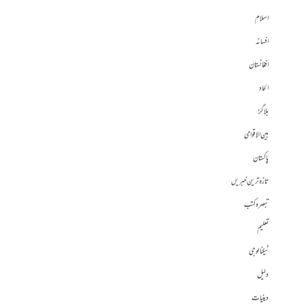
اسلام
افسانہ
افغانستان
الحاد
بلاگز
بین الاقوامی
پاکستان
تازہ ترین خبریں
تبصرہ کتب
تعلیم
ٹیکنالوجی
دلیل
دینیات