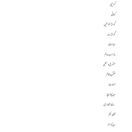
کراچی
کہانی
گوشہ خواتین
گوشہ ہند
مباحث
مذاہب عالم
مشرق وسطی
منتخب کالم
مہمات
میڈیا واچ
نئے لکھاری
نقطہ نظر
ہیڈلائنز